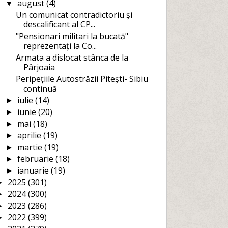
august
(4)
▼
Un comunicat contradictoriu și
descalificant al CP...
"Pensionari militari la bucată"
reprezentați la Co...
Armata a dislocat stânca de la
Pârjoaia
Peripețiile Autostrăzii Pitești- Sibiu
continuă
iulie
(14)
►
iunie
(20)
►
mai
(18)
►
aprilie
(19)
►
martie
(19)
►
februarie
(18)
►
ianuarie
(19)
►
2025
(301)
►
2024
(300)
►
2023
(286)
►
2022
(399)
►