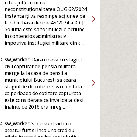
u te ajută cu nimic
neconstituționalitatea OUG 62/2024.
Instanța iți va respinge acțiunea pe
fond in basa deciziei45/2024 a ICCJ
Sollutia este sa formulezi o actiune
in contencios administrativ
impotriva institușiei militare din c ...
sw_worker:
Daca cineva cu stagiul
civil capturat de pensia militara
merge la la casa de pensii a
municipiului Bucuresti sa ceara
stagiul de de cotizare, va constata
ca perioada de cotizare capturata
este considerata ca invalidata. desi
inainte de 2016 era inreg ...
sw_worker:
Si eu sunt victima
acestui furt si inca una cred eu