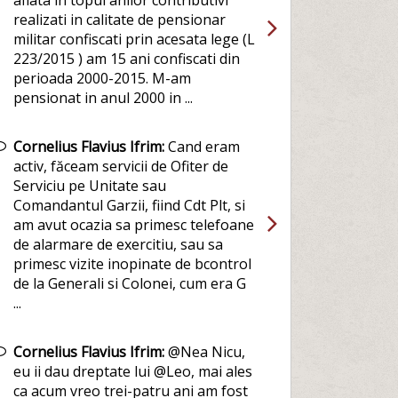
aflata in topul anilor contributivi
realizati in calitate de pensionar
militar confiscati prin acesata lege (L
223/2015 ) am 15 ani confiscati din
perioada 2000-2015. M-am
pensionat in anul 2000 in ...
Cornelius Flavius Ifrim:
Cand eram
activ, făceam servicii de Ofiter de
Serviciu pe Unitate sau
Comandantul Garzii, fiind Cdt Plt, si
am avut ocazia sa primesc telefoane
de alarmare de exercitiu, sau sa
primesc vizite inopinate de bcontrol
de la Generali si Colonei, cum era G
...
Cornelius Flavius Ifrim:
@Nea Nicu,
eu ii dau dreptate lui @Leo, mai ales
ca acum vreo trei-patru ani am fost