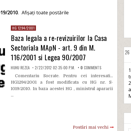
019/2010
.
Afișați toate postările
HG 1294/2001
Baza legala a re-revizuirilor la Casa
Sectoriala MApN - art. 9 din M.
26
116/2001 si Legea 90/2007
HUHU REZEA
2/22/2012 02:35:00 P.M.
0
COMMENTS
1
Comentariu Socrate. Pentru cei interesati...
t
HG1294/2001 a fost modificata cu HG nr. S-
2
1019/2010. In baza acestei HG , ministrul apararii
a
...
M
Postări mai vechi