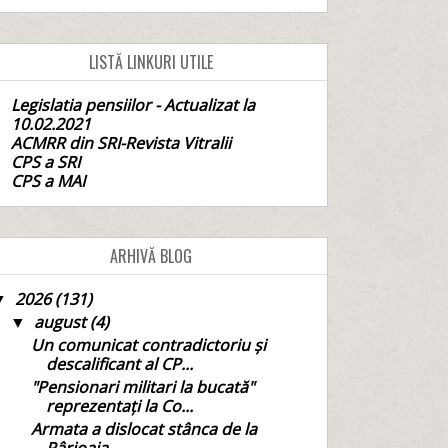
LISTĂ LINKURI UTILE
Legislatia pensiilor - Actualizat la
10.02.2021
ACMRR din SRI-Revista Vitralii
CPS a SRI
CPS a MAI
ARHIVĂ BLOG
2026
(131)
▼
august
(4)
▼
Un comunicat contradictoriu și
descalificant al CP...
"Pensionari militari la bucată"
reprezentați la Co...
Armata a dislocat stânca de la