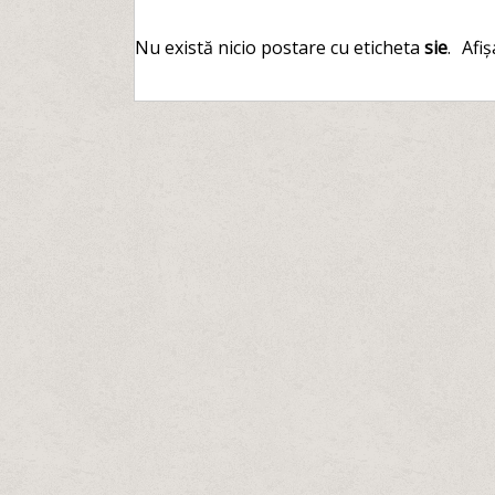
Nu există nicio postare cu eticheta
sie
.
Afiș