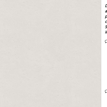
D
a
p
c
S
i