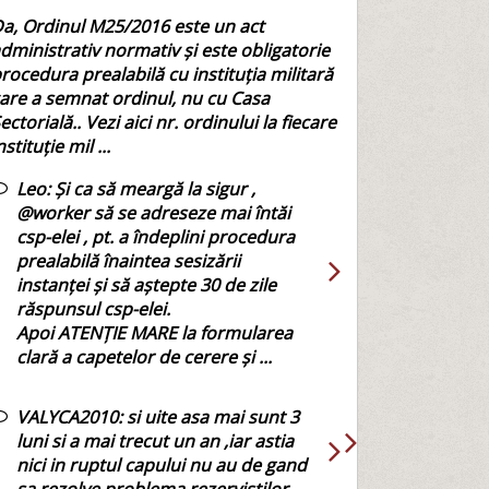
a, Ordinul M25/2016 este un act
dministrativ normativ și este obligatorie
rocedura prealabilă cu instituția militară
are a semnat ordinul, nu cu Casa
ectorială.. Vezi aici nr. ordinului la fiecare
nstituție mil ...
Leo:
Și ca să meargă la sigur ,
@worker să se adreseze mai întăi
csp-elei , pt. a îndeplini procedura
prealabilă înaintea sesizării
instanței și să aștepte 30 de zile
răspunsul csp-elei.
Apoi ATENȚIE MARE la formularea
clară a capetelor de cerere și ...
VALYCA2010:
si uite asa mai sunt 3
luni si a mai trecut un an ,iar astia
nici in ruptul capului nu au de gand