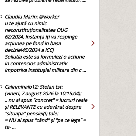
sa rezolve problema rezervistilor.....
Claudiu Marin:
@worker
u te ajută cu nimic
neconstituționalitatea OUG
62/2024. Instanța iți va respinge
acțiunea pe fond in basa
deciziei45/2024 a ICCJ
Sollutia este sa formulezi o actiune
in contencios administrativ
impotriva institușiei militare din c ...
Calinmihaib12:
Stefan tst:
(vineri, 7 august 2026 la 10:15:04):
.. nu ai spus "concret" = lucruri reale
și RELEVANTE cu adevărat despre
"situația" pensiei(!) tale:
= NU ai spus "când" și "pe ce lege" =
te- ...