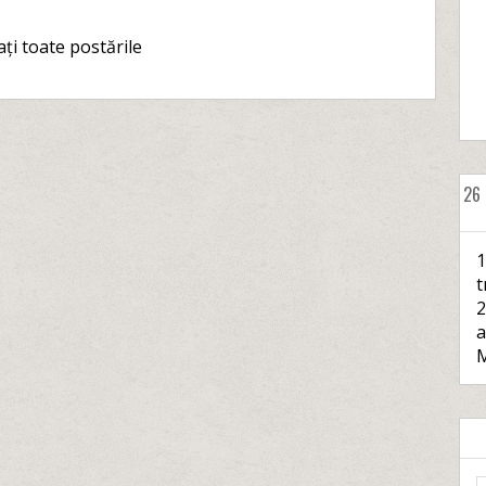
ați toate postările
26
1
t
2
a
M