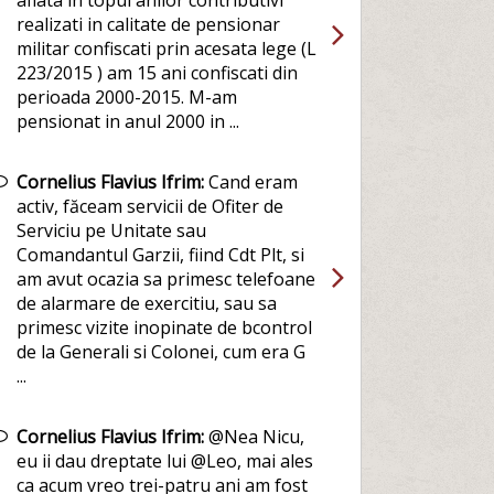
aflata in topul anilor contributivi
realizati in calitate de pensionar
militar confiscati prin acesata lege (L
223/2015 ) am 15 ani confiscati din
perioada 2000-2015. M-am
pensionat in anul 2000 in ...
Cornelius Flavius Ifrim:
Cand eram
activ, făceam servicii de Ofiter de
Serviciu pe Unitate sau
Comandantul Garzii, fiind Cdt Plt, si
am avut ocazia sa primesc telefoane
de alarmare de exercitiu, sau sa
primesc vizite inopinate de bcontrol
de la Generali si Colonei, cum era G
...
Cornelius Flavius Ifrim:
@Nea Nicu,
eu ii dau dreptate lui @Leo, mai ales
ca acum vreo trei-patru ani am fost