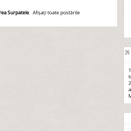
rea Surpatele
.
Afișați toate postările
26
1
t
2
a
M