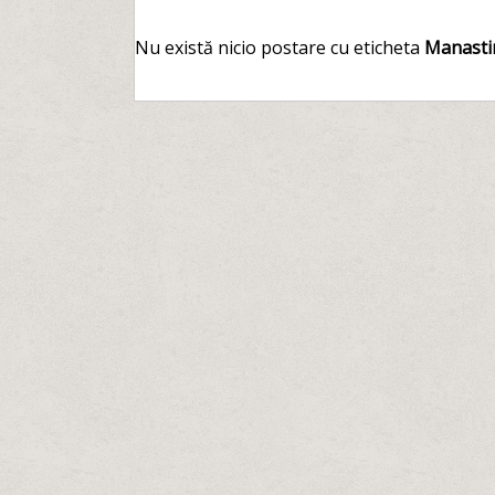
Nu există nicio postare cu eticheta
Manasti