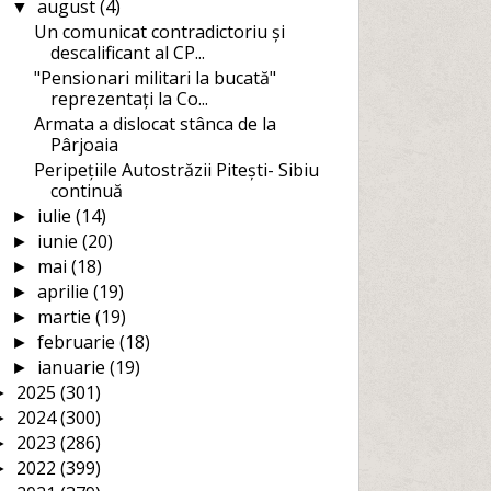
august
(4)
▼
Un comunicat contradictoriu și
descalificant al CP...
"Pensionari militari la bucată"
reprezentați la Co...
Armata a dislocat stânca de la
Pârjoaia
Peripețiile Autostrăzii Pitești- Sibiu
continuă
iulie
(14)
►
iunie
(20)
►
mai
(18)
►
aprilie
(19)
►
martie
(19)
►
februarie
(18)
►
ianuarie
(19)
►
2025
(301)
►
2024
(300)
►
2023
(286)
►
2022
(399)
►