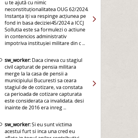
u te ajută cu nimic
neconstituționalitatea OUG 62/2024.
Instanța iți va respinge acțiunea pe
fond in basa deciziei45/2024 a ICCJ
Sollutia este sa formulezi o actiune
in contencios administrativ
impotriva institușiei militare din c ...
sw_worker:
Daca cineva cu stagiul
civil capturat de pensia militara
merge la la casa de pensii a
municipiului Bucuresti sa ceara
stagiul de de cotizare, va constata
ca perioada de cotizare capturata
este considerata ca invalidata. desi
inainte de 2016 era inreg ...
sw_worker:
Si eu sunt victima
acestui furt si inca una cred eu