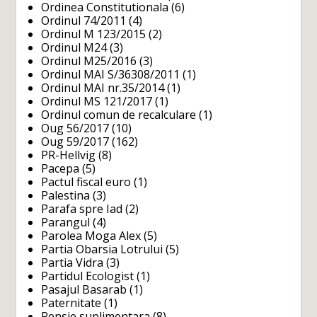
Ordinea Constitutionala
(6)
Ordinul 74/2011
(4)
Ordinul M 123/2015
(2)
Ordinul M24
(3)
Ordinul M25/2016
(3)
Ordinul MAI S/36308/2011
(1)
Ordinul MAI nr.35/2014
(1)
Ordinul MS 121/2017
(1)
Ordinul comun de recalculare
(1)
Oug 56/2017
(10)
Oug 59/2017
(162)
PR-Hellvig
(8)
Pacepa
(5)
Pactul fiscal euro
(1)
Palestina
(3)
Parafa spre Iad
(2)
Parangul
(4)
Parolea Moga Alex
(5)
Partia Obarsia Lotrului
(5)
Partia Vidra
(3)
Partidul Ecologist
(1)
Pasajul Basarab
(1)
Paternitate
(1)
Pensie suplimentara
(8)