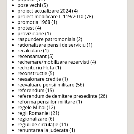
poze vechi
(5)
proiect actualizare 2024
(4)
proiect modificare L 119/2010
(78)
promotia 1968
(1)
protest
(4)
provizioane
(1)
raspundere patromoniala
(2)
raționalizare pensii de serviciu
(1)
recalculare
(1)
recensamant
(5)
rechemare/mobilizare rezervisti
(4)
rechzitoriu Flota
(1)
reconstructie
(5)
reesalonare credite
(1)
reevaluare pensii militare
(56)
referendum
(15)
referendum de demitere presedinte
(26)
reforma pensiilor militare
(1)
regele Mihai
(12)
regii Romaniei
(21)
regionalizare
(6)
reguli de circulație
(11)
renuntarea la judecata
(1)