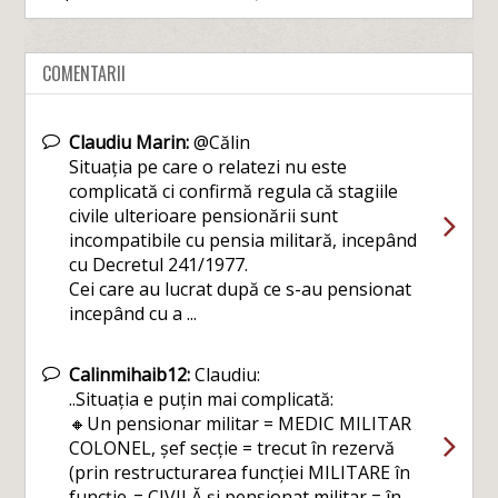
COMENTARII
Claudiu Marin:
@Călin
Situația pe care o relatezi nu este
complicată ci confirmă regula că stagiile
civile ulterioare pensionării sunt
incompatibile cu pensia militară, incepând
cu Decretul 241/1977.
Cei care au lucrat după ce s-au pensionat
incepând cu a ...
Calinmihaib12:
Claudiu:
..Situația e puțin mai complicată:
🔸Un pensionar militar = MEDIC MILITAR
COLONEL, șef secție = trecut în rezervă
(prin restructurarea funcției MILITARE în
funcție..= CIVILĂ și pensionat militar = în