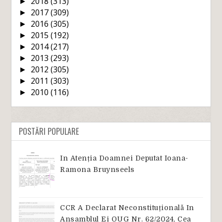
2018
(313)
►
2017
(309)
►
2016
(305)
►
2015
(192)
►
2014
(217)
►
2013
(293)
►
2012
(305)
►
2011
(303)
►
2010
(116)
►
POSTĂRI POPULARE
In Atenția Doamnei Deputat Ioana-
Ramona Bruynseels
CCR A Declarat Neconstituțională In
Ansamblul Ei OUG Nr. 62/2024, Cea