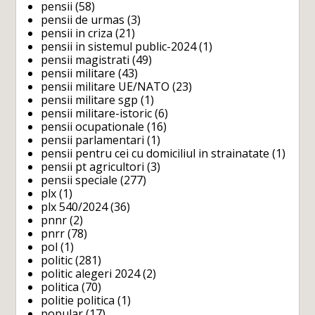
pensii
(58)
pensii de urmas
(3)
pensii in criza
(21)
pensii in sistemul public-2024
(1)
pensii magistrati
(49)
pensii militare
(43)
pensii militare UE/NATO
(23)
pensii militare sgp
(1)
pensii militare-istoric
(6)
pensii ocupationale
(16)
pensii parlamentari
(1)
pensii pentru cei cu domiciliul in strainatate
(1)
pensii pt agricultori
(3)
pensii speciale
(277)
plx
(1)
plx 540/2024
(36)
pnnr
(2)
pnrr
(78)
pol
(1)
politic
(281)
politic alegeri 2024
(2)
politica
(70)
politie politica
(1)
popular
(17)