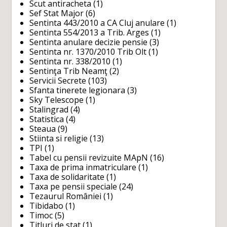
Scut antiracheta
(1)
Sef Stat Major
(6)
Sentinta 443/2010 a CA Cluj anulare
(1)
Sentinta 554/2013 a Trib. Arges
(1)
Sentinta anulare decizie pensie
(3)
Sentinta nr. 1370/2010 Trib Olt
(1)
Sentinta nr. 338/2010
(1)
Sentinţa Trib Neamţ
(2)
Servicii Secrete
(103)
Sfanta tinerete legionara
(3)
Sky Telescope
(1)
Stalingrad
(4)
Statistica
(4)
Steaua
(9)
Stiinta si religie
(13)
TPI
(1)
Tabel cu pensii revizuite MApN
(16)
Taxa de prima inmatriculare
(1)
Taxa de solidaritate
(1)
Taxa pe pensii speciale
(24)
Tezaurul României
(1)
Tibidabo
(1)
Timoc
(5)
Titluri de stat
(1)