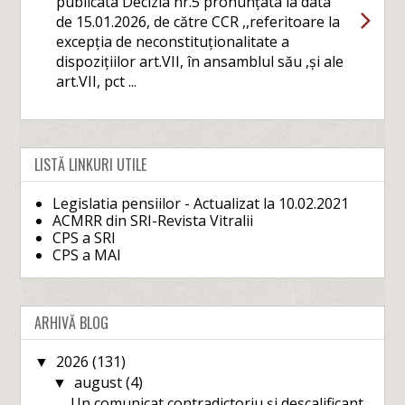
publicata Decizia nr.5 pronunțata la data
de 15.01.2026, de către CCR ,,referitoare la
excepția de neconstituționalitate a
dispozițiilor art.VII, în ansamblul său ,și ale
art.VII, pct ...
LISTĂ LINKURI UTILE
Legislatia pensiilor - Actualizat la 10.02.2021
ACMRR din SRI-Revista Vitralii
CPS a SRI
CPS a MAI
ARHIVĂ BLOG
2026
(131)
▼
august
(4)
▼
Un comunicat contradictoriu și descalificant