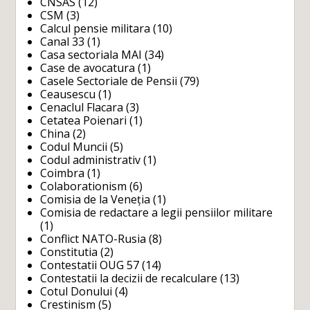
CNSAS
(12)
CSM
(3)
Calcul pensie militara
(10)
Canal 33
(1)
Casa sectoriala MAI
(34)
Case de avocatura
(1)
Casele Sectoriale de Pensii
(79)
Ceausescu
(1)
Cenaclul Flacara
(3)
Cetatea Poienari
(1)
China
(2)
Codul Muncii
(5)
Codul administrativ
(1)
Coimbra
(1)
Colaborationism
(6)
Comisia de la Veneția
(1)
Comisia de redactare a legii pensiilor militare
(1)
Conflict NATO-Rusia
(8)
Constitutia
(2)
Contestatii OUG 57
(14)
Contestatii la decizii de recalculare
(13)
Cotul Donului
(4)
Crestinism
(5)