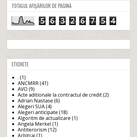
TOTALUL AFIȘĂRILOR DE PAGINĂ
5
6
3
2
6
7
5
4
ETICHETE
.
(1)
ANCMRR
(41)
AVO
(9)
Acte aditionale la contractul de credit
(2)
Adrian Nastase
(6)
Alegeri SUA
(4)
Alegeri anticipate
(18)
Algoritm de actualizare
(1)
Angela Merkel
(1)
Antiterorism
(12)
Arbitraj
(1)