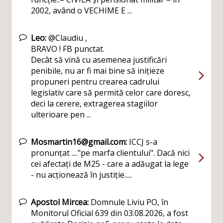
2002, având o VECHIME E ...
Leo:
@Claudiu ,
BRAVO ! FB punctat.
Decât să vină cu asemenea justificări
penibile, nu ar fi mai bine să inițieze
propuneri pentru crearea cadrului
legislativ care să permită celor care doresc,
deci la cerere, extragerea stagiilor
ulterioare pen ...
Mosmartin16@gmail.com:
ICCJ s-a
pronunțat ...."pe marfa clientului". Dacă nici
cei afectați de M25 - care a adăugat la lege
- nu acționează în justiție.....
Apostol Mircea:
Domnule Liviu PO, în
Monitorul Oficial 639 din 03.08.2026, a fost