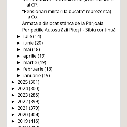
al CP...
"Pensionari militari la bucată" reprezentați
la Co...
Armata a dislocat stânca de la Pârjoaia
Peripețiile Autostrăzii Pitești- Sibiu continuă
iulie
(14)
►
iunie
(20)
►
mai
(18)
►
aprilie
(19)
►
martie
(19)
►
februarie
(18)
►
ianuarie
(19)
►
2025
(301)
►
2024
(300)
►
2023
(286)
►
2022
(399)
►
2021
(379)
►
2020
(404)
►
2019
(416)
►