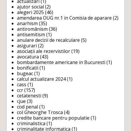
actualizari
(1)
ajutor social
(2)
alegeri 2025
(46)
amendarea OUG nr.1 in Comisia de aparare
(2)
anarhism
(35)
antiromânism
(36)
antisemitism
(1)
anulare decizii de recalculare
(5)
asigurari
(2)
asociații ale rezervistilor
(19)
avocatura
(43)
bombardamente americane in Bucuresti
(1)
bonificatii
(1)
bugeac
(1)
calcul actualizare 2024
(1)
cass
(1)
ccr
(157)
cetatenesti
(9)
cjue
(3)
cod penal
(1)
col Gheorghe Trosca
(4)
credite bancare pentru populatie
(1)
criminalistica
(1)
criminalitate informatica
(1)