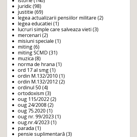
istorie
(140)
juridic
(98)
justitie
(69)
legea actualizarii pensiilor militare
(2)
legea educatiei
(1)
lucruri simple care salveaza vieti
(3)
mercenari
(2)
misiuni speciale
(1)
miting
(6)
miting SCMD
(31)
muzica
(8)
norma de hrana
(1)
ord 17 al smg
(1)
ordin M.132/2010
(1)
ordin M.132/2012
(2)
ordinul 50
(4)
ortodoxism
(3)
oug 115/2022
(2)
oug 24/2008
(2)
oug 75.2020
(1)
oug nr. 99/2023
(1)
oug.nr.4/2023
(1)
parada
(1)
pensie suplimentarâ
(3)