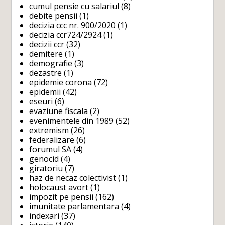
cumul pensie cu salariul
(8)
debite pensii
(1)
decizia ccc nr. 900/2020
(1)
decizia ccr724/2924
(1)
decizii ccr
(32)
demitere
(1)
demografie
(3)
dezastre
(1)
epidemie corona
(72)
epidemii
(42)
eseuri
(6)
evaziune fiscala
(2)
evenimentele din 1989
(52)
extremism
(26)
federalizare
(6)
forumul SA
(4)
genocid
(4)
giratoriu
(7)
haz de necaz colectivist
(1)
holocaust avort
(1)
impozit pe pensii
(162)
imunitate parlamentara
(4)
indexari
(37)