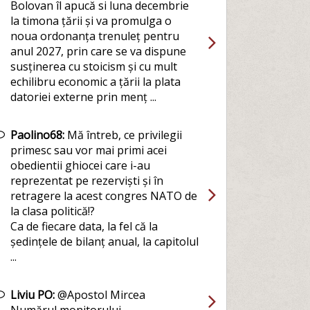
Bolovan îl apucă si luna decembrie
la timona țării și va promulga o
noua ordonanța trenuleț pentru
anul 2027, prin care se va dispune
susținerea cu stoicism și cu mult
echilibru economic a țării la plata
datoriei externe prin menț ...
Paolino68:
Mă întreb, ce privilegii
primesc sau vor mai primi acei
obedientii ghiocei care i-au
reprezentat pe rezerviști și în
retragere la acest congres NATO de
la clasa politică!?
Ca de fiecare data, la fel că la
ședințele de bilanț anual, la capitolul
...
Liviu PO:
@Apostol Mircea