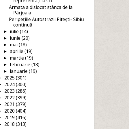
reprezentați la Co...
Armata a dislocat stânca de la
Pârjoaia
Peripețiile Autostrăzii Pitești- Sibiu
continuă
iulie
(14)
►
iunie
(20)
►
mai
(18)
►
aprilie
(19)
►
martie
(19)
►
februarie
(18)
►
ianuarie
(19)
►
2025
(301)
►
2024
(300)
►
2023
(286)
►
2022
(399)
►
2021
(379)
►
2020
(404)
►
2019
(416)
►
2018
(313)
►