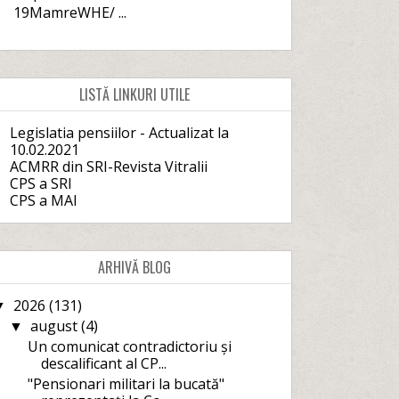
19MamreWHE/ ...
LISTĂ LINKURI UTILE
Legislatia pensiilor - Actualizat la
10.02.2021
ACMRR din SRI-Revista Vitralii
CPS a SRI
CPS a MAI
ARHIVĂ BLOG
2026
(131)
▼
august
(4)
▼
Un comunicat contradictoriu și
descalificant al CP...
"Pensionari militari la bucată"