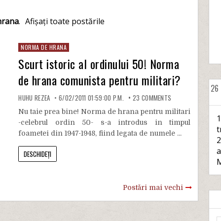
hrana
.
Afișați toate postările
NORMA DE HRANA
Scurt istoric al ordinului 50! Norma
de hrana comunista pentru militari?
26
HUHU REZEA
6/02/2011 01:59:00 P.M.
23
COMMENTS
Nu taie prea bine! Norma de hrana pentru militari
1
-celebrul ordin 50- s-a introdus in timpul
t
foametei din 1947-1948, fiind legata de numele ...
2
a
DESCHIDEȚI
M
Postări mai vechi