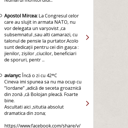
Numărul monitorului...
Apostol Mircea:
La Congresul celor
care au slujit in armata NATO, nu
vor delegata un varșovist ,ca
subsemnatul ,sau alti camarazi, cu
talonul de pensie la purtator.Acolo
sunt dedicații pentru cei din gașca :
jienilor, zișilor ,ciucilor, beneficiari
de sporuri, pentr ...
avianyc:
Încă o zi cu 42*C
Cineva imi spunea sa nu ma ocup cu
”Iordane” ,adică de seceta groaznică
din zonă ,că Bolojan pleacă. Foarte
bine.
Ascultati aici ,situtia absolut
dramatica din zona;
https://www.facebook.com/share/v/