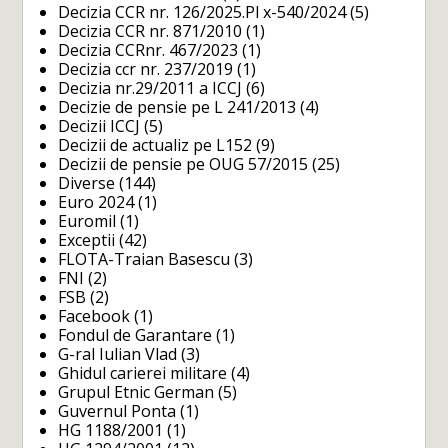
Decizia CCR nr. 126/2025.Pl x-540/2024
(5)
Decizia CCR nr. 871/2010
(1)
Decizia CCRnr. 467/2023
(1)
Decizia ccr nr. 237/2019
(1)
Decizia nr.29/2011 a ICCJ
(6)
Decizie de pensie pe L 241/2013
(4)
Decizii ICCJ
(5)
Decizii de actualiz pe L152
(9)
Decizii de pensie pe OUG 57/2015
(25)
Diverse
(144)
Euro 2024
(1)
Euromil
(1)
Exceptii
(42)
FLOTA-Traian Basescu
(3)
FNI
(2)
FSB
(2)
Facebook
(1)
Fondul de Garantare
(1)
G-ral Iulian Vlad
(3)
Ghidul carierei militare
(4)
Grupul Etnic German
(5)
Guvernul Ponta
(1)
HG 1188/2001
(1)