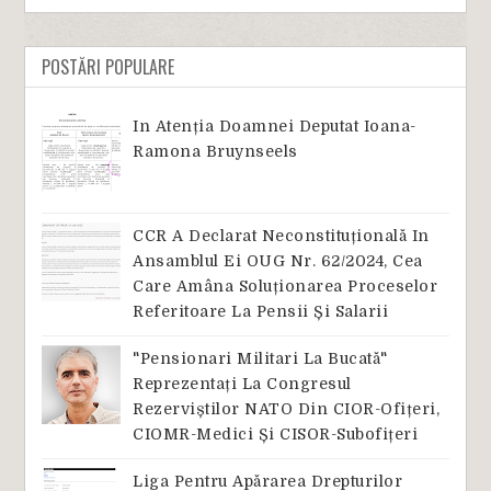
POSTĂRI POPULARE
In Atenția Doamnei Deputat Ioana-
Ramona Bruynseels
CCR A Declarat Neconstituțională In
Ansamblul Ei OUG Nr. 62/2024, Cea
Care Amâna Soluționarea Proceselor
Referitoare La Pensii Și Salarii
"Pensionari Militari La Bucată"
Reprezentați La Congresul
Rezerviștilor NATO Din CIOR-Ofițeri,
CIOMR-Medici Și CISOR-Subofițeri
Liga Pentru Apărarea Drepturilor