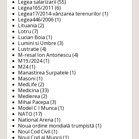
Legea salarizarii
(55)
Legea165/2011
(6)
Legea17/2014-vânzarea terenurilor
(1)
Legea446/2006
(1)
Lituania
(2)
Lotru
(7)
Lucian Boia
(1)
Lumini si Umbre
(3)
Lustratie
(4)
M-resal Ion Antonescu
(4)
M19./2024
(1)
M24
(1)
Manastirea Surpatele
(1)
Masoni
(1)
MedLife
(2)
Medicina
(33)
Medierea
(2)
Mihai Pacepa
(3)
Model C I Munca
(1)
NATO
(17)
National Arena
(1)
Noua ordine mondială trumpistă
(1)
Noul Cod Civil
(1)
Noul Cod al Muncii
(1)