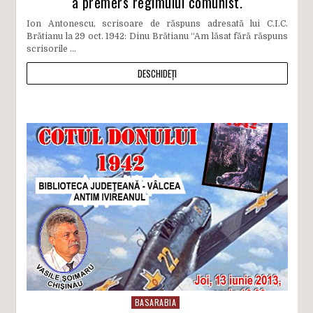
a premers regimului comunist.
Ion Antonescu, scrisoare de răspuns adresată lui C.I.C.
Brătianu la 29 oct. 1942: Dinu Brătianu “Am lăsat fără răspuns
scrisorile ...
DESCHIDEȚI
BASARABIA