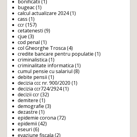
bonificatii
(1)
bugeac
(1)
calcul actualizare 2024
(1)
cass
(1)
ccr
(157)
cetatenesti
(9)
cjue
(3)
cod penal
(1)
col Gheorghe Trosca
(4)
credite bancare pentru populatie
(1)
criminalistica
(1)
criminalitate informatica
(1)
cumul pensie cu salariul
(8)
debite pensii
(1)
decizia ccc nr. 900/2020
(1)
decizia ccr724/2924
(1)
decizii ccr
(32)
demitere
(1)
demografie
(3)
dezastre
(1)
epidemie corona
(72)
epidemii
(42)
eseuri
(6)
evaziune fiscala
(2)