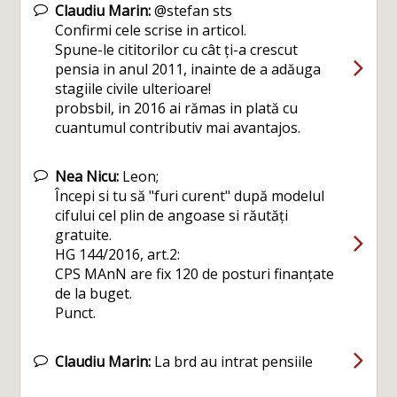
Claudiu Marin:
@stefan sts
Confirmi cele scrise in articol.
Spune-le cititorilor cu cât ți-a crescut
pensia in anul 2011, inainte de a adăuga
stagiile civile ulterioare!
probsbil, in 2016 ai rămas in plată cu
cuantumul contributiv mai avantajos.
Nea Nicu:
Leon;
Începi si tu să "furi curent" după modelul
cifului cel plin de angoase si răutăți
gratuite.
HG 144/2016, art.2:
CPS MAnN are fix 120 de posturi finanțate
de la buget.
Punct.
Claudiu Marin:
La brd au intrat pensiile