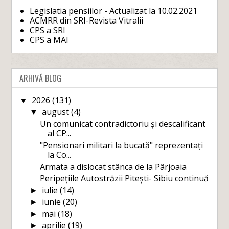
Legislatia pensiilor - Actualizat la 10.02.2021
ACMRR din SRI-Revista Vitralii
CPS a SRI
CPS a MAI
ARHIVĂ BLOG
2026
(131)
▼
august
(4)
▼
Un comunicat contradictoriu și descalificant
al CP...
"Pensionari militari la bucată" reprezentați
la Co...
Armata a dislocat stânca de la Pârjoaia
Peripețiile Autostrăzii Pitești- Sibiu continuă
iulie
(14)
►
iunie
(20)
►
mai
(18)
►
aprilie
(19)
►