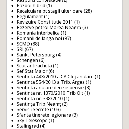
Raspuns contestatie
(2)
Razboi hibrid
(1)
Recalculare pt stagii ulterioare
(28)
Regulament
(1)
Revizuire Constitutie 2011
(1)
Rezerve petrol Marea Neagră
(3)
Romania interbelica
(1)
Romanii de langa noi
(97)
SCMD
(88)
SRI
(67)
Sankt Petersburg
(4)
Schengen
(6)
Scut antiracheta
(1)
Sef Stat Major
(6)
Sentinta 443/2010 a CA Cluj anulare
(1)
Sentinta 554/2013 a Trib. Arges
(1)
Sentinta anulare decizie pensie
(3)
Sentinta nr. 1370/2010 Trib Olt
(1)
Sentinta nr. 338/2010
(1)
Sentinţa Trib Neamţ
(2)
Servicii Secrete
(103)
Sfanta tinerete legionara
(3)
Sky Telescope
(1)
Stalingrad
(4)