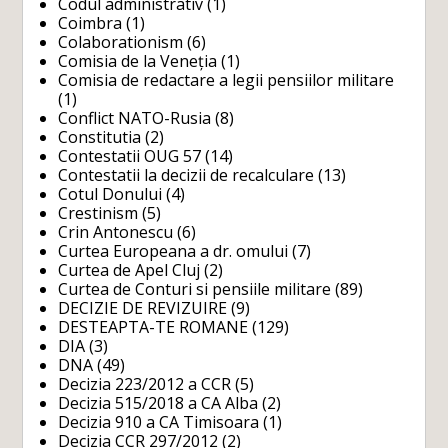
Codul administrativ
(1)
Coimbra
(1)
Colaborationism
(6)
Comisia de la Veneția
(1)
Comisia de redactare a legii pensiilor militare
(1)
Conflict NATO-Rusia
(8)
Constitutia
(2)
Contestatii OUG 57
(14)
Contestatii la decizii de recalculare
(13)
Cotul Donului
(4)
Crestinism
(5)
Crin Antonescu
(6)
Curtea Europeana a dr. omului
(7)
Curtea de Apel Cluj
(2)
Curtea de Conturi si pensiile militare
(89)
DECIZIE DE REVIZUIRE
(9)
DESTEAPTA-TE ROMANE
(129)
DIA
(3)
DNA
(49)
Decizia 223/2012 a CCR
(5)
Decizia 515/2018 a CA Alba
(2)
Decizia 910 a CA Timisoara
(1)
Decizia CCR 297/2012
(2)