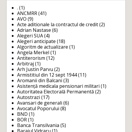
.
(1)
ANCMRR
(41)
AVO
(9)
Acte aditionale la contractul de credit
(2)
Adrian Nastase
(6)
Alegeri SUA
(4)
Alegeri anticipate
(18)
Algoritm de actualizare
(1)
Angela Merkel
(1)
Antiterorism
(12)
Arbitraj
(1)
Arh Justin Parvu
(2)
Armistitiul din 12 sept 1944
(11)
Aromanii din Balcani
(3)
Asistență medicala pensionari militari
(1)
Autoritatea Electorală Permanentă
(2)
Autostrazi
(17)
Avansari de generali
(6)
Avocatul Poporului
(8)
BND
(1)
BOR
(1)
Banca Transilvania
(5)
Barajul Vidraru
(1)