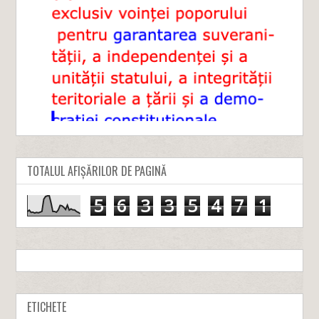
TOTALUL AFIȘĂRILOR DE PAGINĂ
5
6
3
3
5
4
7
1
ETICHETE