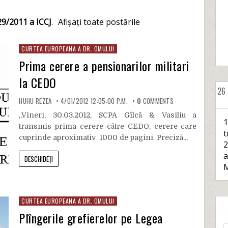
29/2011 a ICCJ
.
Afișați toate postările
CURTEA EUROPEANA A DR. OMULUI
Prima cerere a pensionarilor militari
la CEDO
26
HUHU REZEA
4/01/2012 12:05:00 P.M.
0
COMMENTS
„Vineri, 30.03.2012, SCPA Gîlcă & Vasiliu a
1
transmis prima cerere către CEDO, cerere care
t
cuprinde aproximativ 1000 de pagini. Preciză...
2
a
DESCHIDEȚI
M
CURTEA EUROPEANA A DR. OMULUI
Plîngerile grefierelor pe Legea