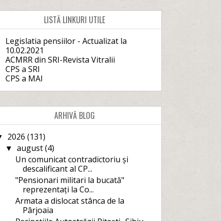
LISTĂ LINKURI UTILE
Legislatia pensiilor - Actualizat la
10.02.2021
ACMRR din SRI-Revista Vitralii
CPS a SRI
CPS a MAI
ARHIVĂ BLOG
2026
(131)
▼
august
(4)
▼
Un comunicat contradictoriu și
descalificant al CP...
"Pensionari militari la bucată"
reprezentați la Co...
Armata a dislocat stânca de la
Pârjoaia