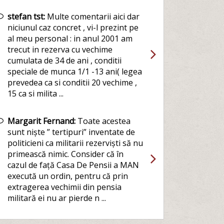
stefan tst:
Multe comentarii aici dar
niciunul caz concret , vi-l prezint pe
al meu personal : in anul 2001 am
trecut in rezerva cu vechime
cumulata de 34 de ani , conditii
speciale de munca 1/1 -13 ani( legea
prevedea ca si conditii 20 vechime ,
15 ca si milita ...
Margarit Fernand:
Toate acestea
sunt niște ” tertipuri” inventate de
politicieni ca militarii rezerviști să nu
primească nimic. Consider că în
cazul de față Casa De Pensii a MAN
execută un ordin, pentru că prin
extragerea vechimii din pensia
militară ei nu ar pierde n ...