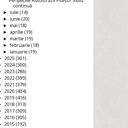
Peripețiile Autostrăzii Pitești- Sibiu
continuă
iulie
(14)
►
iunie
(20)
►
mai
(18)
►
aprilie
(19)
►
martie
(19)
►
februarie
(18)
►
ianuarie
(19)
►
2025
(301)
►
2024
(300)
►
2023
(286)
►
2022
(399)
►
2021
(379)
►
2020
(404)
►
2019
(416)
►
2018
(313)
►
2017
(309)
►
2016
(305)
►
2015
(192)
►