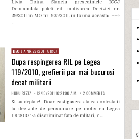
Livia Doina Stanciu presedintele ICCJ
Deocamdata puteti citi motivarea Deciziei nr.
29/2011 in MO nr. 925/2011, in forma aceasta: ---->
...
DECIZIA NR.29/2011 A ICCJ
Dupa respingerea RIL pe Legea
119/2010, grefierii par mai bucurosi
decat militarii
HUHU REZEA
12/13/2011 10:21:00 A.M.
2
COMMENTS
Si au deptate! Doar castigasera atatea contestatii
la deciziile de pensionare pe motiv ca Legea
119/2010 i-a discriminat fata de mlitari, n...