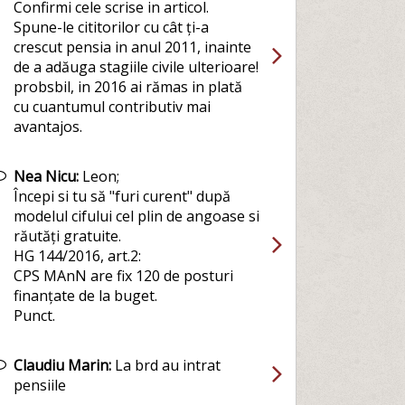
Confirmi cele scrise in articol.
Spune-le cititorilor cu cât ți-a
crescut pensia in anul 2011, inainte
de a adăuga stagiile civile ulterioare!
probsbil, in 2016 ai rămas in plată
cu cuantumul contributiv mai
avantajos.
Nea Nicu:
Leon;
Începi si tu să "furi curent" după
modelul cifului cel plin de angoase si
răutăți gratuite.
HG 144/2016, art.2:
CPS MAnN are fix 120 de posturi
finanțate de la buget.
Punct.
Claudiu Marin:
La brd au intrat
pensiile