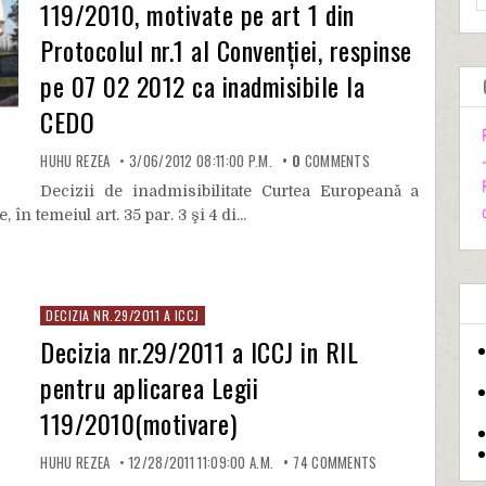
119/2010, motivate pe art 1 din
Protocolul nr.1 al Convenției, respinse
pe 07 02 2012 ca inadmisibile la
CEDO
HUHU REZEA
3/06/2012 08:11:00 P.M.
0
COMMENTS
Decizii de inadmisibilitate Curtea Europeană a
n temeiul art. 35 par. 3 şi 4 di...
DECIZIA NR.29/2011 A ICCJ
Decizia nr.29/2011 a ICCJ in RIL
pentru aplicarea Legii
119/2010(motivare)
HUHU REZEA
12/28/2011 11:09:00 A.M.
74
COMMENTS