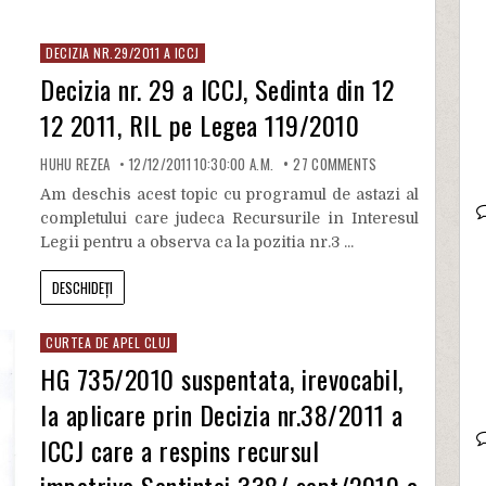
DECIZIA NR.29/2011 A ICCJ
Decizia nr. 29 a ICCJ, Sedinta din 12
12 2011, RIL pe Legea 119/2010
HUHU REZEA
12/12/2011 10:30:00 A.M.
27
COMMENTS
Am deschis acest topic cu programul de astazi al
completului care judeca Recursurile in Interesul
Legii pentru a observa ca la pozitia nr.3 ...
DESCHIDEȚI
CURTEA DE APEL CLUJ
HG 735/2010 suspentata, irevocabil,
la aplicare prin Decizia nr.38/2011 a
ICCJ care a respins recursul
impotriva Sentintei 338/ sept/2010 a