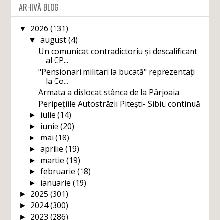
ARHIVĂ BLOG
2026
(131)
▼
august
(4)
▼
Un comunicat contradictoriu și descalificant
al CP...
"Pensionari militari la bucată" reprezentați
la Co...
Armata a dislocat stânca de la Pârjoaia
Peripețiile Autostrăzii Pitești- Sibiu continuă
iulie
(14)
►
iunie
(20)
►
mai
(18)
►
aprilie
(19)
►
martie
(19)
►
februarie
(18)
►
ianuarie
(19)
►
2025
(301)
►
2024
(300)
►
2023
(286)
►