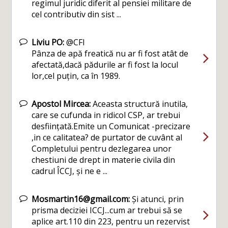
regimul juridic diferit al pensiei militare de
cel contributiv din sist ...
Liviu PO:
@CFI
Pânza de apă freatică nu ar fi fost atât de
afectată,dacă pădurile ar fi fost la locul
lor,cel puțin, ca în 1989.
Apostol Mircea:
Aceasta structură inutila,
care se cufunda in ridicol CSP, ar trebui
desființată.Emite un Comunicat -precizare
,in ce calitatea? de purtator de cuvânt al
Completului pentru dezlegarea unor
chestiuni de drept in materie civila din
cadrul ÎCCJ, și ne e ...
Mosmartin16@gmail.com:
Și atunci, prin
prisma deciziei ICCJ...cum ar trebui să se
aplice art.110 din 223, pentru un rezervist