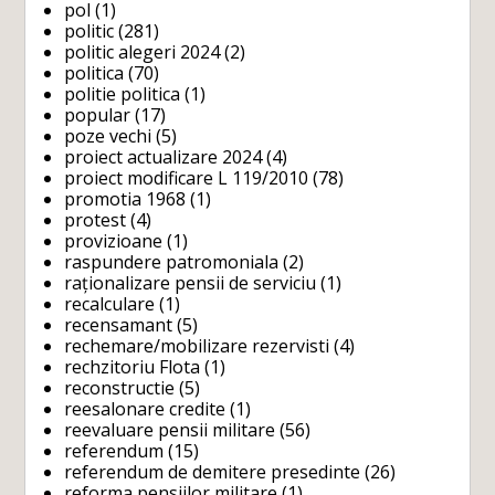
pol
(1)
politic
(281)
politic alegeri 2024
(2)
politica
(70)
politie politica
(1)
popular
(17)
poze vechi
(5)
proiect actualizare 2024
(4)
proiect modificare L 119/2010
(78)
promotia 1968
(1)
protest
(4)
provizioane
(1)
raspundere patromoniala
(2)
raționalizare pensii de serviciu
(1)
recalculare
(1)
recensamant
(5)
rechemare/mobilizare rezervisti
(4)
rechzitoriu Flota
(1)
reconstructie
(5)
reesalonare credite
(1)
reevaluare pensii militare
(56)
referendum
(15)
referendum de demitere presedinte
(26)
reforma pensiilor militare
(1)