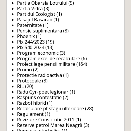
Partia Obarsia Lotrului
(5)
Partia Vidra
(3)
Partidul Ecologist
(1)
Pasajul Basarab
(1)
Paternitate
(1)
Pensie suplimentara
(8)
Phoenix
(1)
Plx 244/2023
(19)
Plx 540 2024
(13)
Program economic
(3)
Program excel de recalculare
(6)
Proiect lege pensii militare
(164)
Promo
(2)
Protectie radioactiva
(1)
Protocoale
(3)
RIL
(20)
Radu Gyr-poet legionar
(1)
Raspuns contestatie
(2)
Razboi hibrid
(1)
Recalculare pt stagii ulterioare
(28)
Regulament
(1)
Revizuire Constitutie 2011
(1)
Rezerve petrol Marea Neagră
(3)
Romania interbelica
(1)