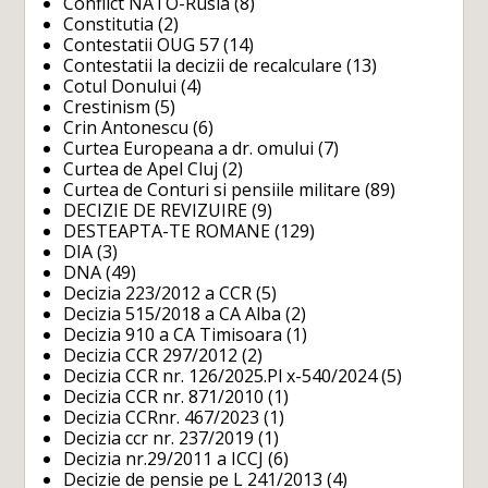
Conflict NATO-Rusia
(8)
Constitutia
(2)
Contestatii OUG 57
(14)
Contestatii la decizii de recalculare
(13)
Cotul Donului
(4)
Crestinism
(5)
Crin Antonescu
(6)
Curtea Europeana a dr. omului
(7)
Curtea de Apel Cluj
(2)
Curtea de Conturi si pensiile militare
(89)
DECIZIE DE REVIZUIRE
(9)
DESTEAPTA-TE ROMANE
(129)
DIA
(3)
DNA
(49)
Decizia 223/2012 a CCR
(5)
Decizia 515/2018 a CA Alba
(2)
Decizia 910 a CA Timisoara
(1)
Decizia CCR 297/2012
(2)
Decizia CCR nr. 126/2025.Pl x-540/2024
(5)
Decizia CCR nr. 871/2010
(1)
Decizia CCRnr. 467/2023
(1)
Decizia ccr nr. 237/2019
(1)
Decizia nr.29/2011 a ICCJ
(6)
Decizie de pensie pe L 241/2013
(4)