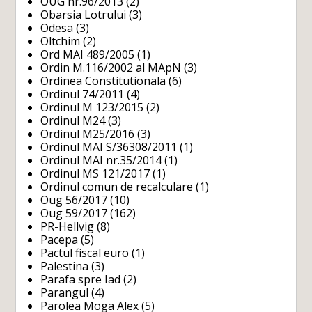
OUG nr.96/2013
(2)
Obarsia Lotrului
(3)
Odesa
(3)
Oltchim
(2)
Ord MAI 489/2005
(1)
Ordin M.116/2002 al MApN
(3)
Ordinea Constitutionala
(6)
Ordinul 74/2011
(4)
Ordinul M 123/2015
(2)
Ordinul M24
(3)
Ordinul M25/2016
(3)
Ordinul MAI S/36308/2011
(1)
Ordinul MAI nr.35/2014
(1)
Ordinul MS 121/2017
(1)
Ordinul comun de recalculare
(1)
Oug 56/2017
(10)
Oug 59/2017
(162)
PR-Hellvig
(8)
Pacepa
(5)
Pactul fiscal euro
(1)
Palestina
(3)
Parafa spre Iad
(2)
Parangul
(4)
Parolea Moga Alex
(5)