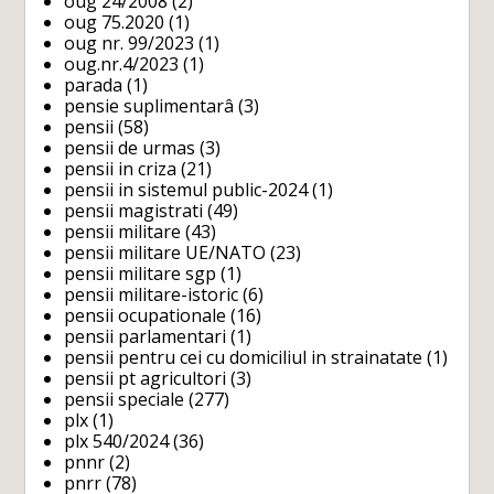
oug 24/2008
(2)
oug 75.2020
(1)
oug nr. 99/2023
(1)
oug.nr.4/2023
(1)
parada
(1)
pensie suplimentarâ
(3)
pensii
(58)
pensii de urmas
(3)
pensii in criza
(21)
pensii in sistemul public-2024
(1)
pensii magistrati
(49)
pensii militare
(43)
pensii militare UE/NATO
(23)
pensii militare sgp
(1)
pensii militare-istoric
(6)
pensii ocupationale
(16)
pensii parlamentari
(1)
pensii pentru cei cu domiciliul in strainatate
(1)
pensii pt agricultori
(3)
pensii speciale
(277)
plx
(1)
plx 540/2024
(36)
pnnr
(2)
pnrr
(78)