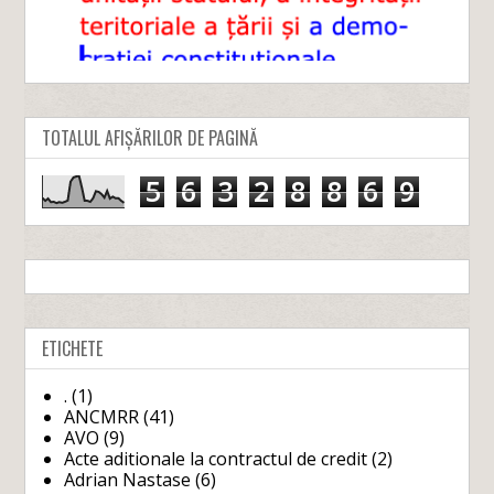
TOTALUL AFIȘĂRILOR DE PAGINĂ
5
6
3
2
8
8
6
9
ETICHETE
.
(1)
ANCMRR
(41)
AVO
(9)
Acte aditionale la contractul de credit
(2)
Adrian Nastase
(6)