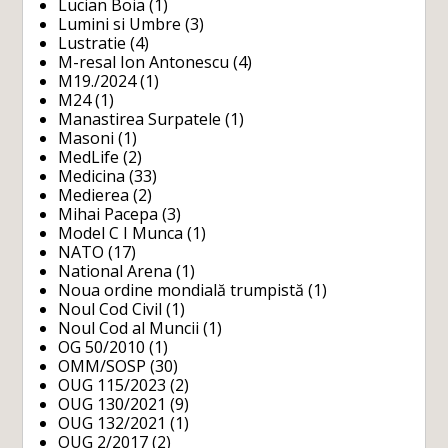
Lucian Boia
(1)
Lumini si Umbre
(3)
Lustratie
(4)
M-resal Ion Antonescu
(4)
M19./2024
(1)
M24
(1)
Manastirea Surpatele
(1)
Masoni
(1)
MedLife
(2)
Medicina
(33)
Medierea
(2)
Mihai Pacepa
(3)
Model C I Munca
(1)
NATO
(17)
National Arena
(1)
Noua ordine mondială trumpistă
(1)
Noul Cod Civil
(1)
Noul Cod al Muncii
(1)
OG 50/2010
(1)
OMM/SOSP
(30)
OUG 115/2023
(2)
OUG 130/2021
(9)
OUG 132/2021
(1)
OUG 2/2017
(2)