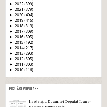
2022
(399)
►
2021
(379)
►
2020
(404)
►
2019
(416)
►
2018
(313)
►
2017
(309)
►
2016
(305)
►
2015
(192)
►
2014
(217)
►
2013
(293)
►
2012
(305)
►
2011
(303)
►
2010
(116)
►
POSTĂRI POPULARE
In Atenția Doamnei Deputat Ioana-
Ramona Bruynseels