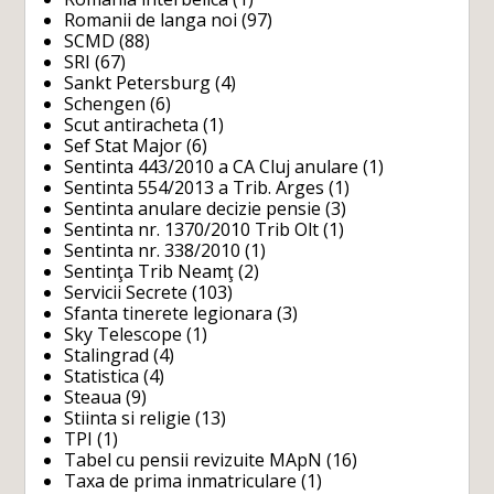
Romanii de langa noi
(97)
SCMD
(88)
SRI
(67)
Sankt Petersburg
(4)
Schengen
(6)
Scut antiracheta
(1)
Sef Stat Major
(6)
Sentinta 443/2010 a CA Cluj anulare
(1)
Sentinta 554/2013 a Trib. Arges
(1)
Sentinta anulare decizie pensie
(3)
Sentinta nr. 1370/2010 Trib Olt
(1)
Sentinta nr. 338/2010
(1)
Sentinţa Trib Neamţ
(2)
Servicii Secrete
(103)
Sfanta tinerete legionara
(3)
Sky Telescope
(1)
Stalingrad
(4)
Statistica
(4)
Steaua
(9)
Stiinta si religie
(13)
TPI
(1)
Tabel cu pensii revizuite MApN
(16)
Taxa de prima inmatriculare
(1)