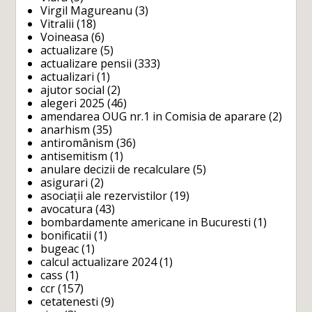
Virgil Magureanu
(3)
Vitralii
(18)
Voineasa
(6)
actualizare
(5)
actualizare pensii
(333)
actualizari
(1)
ajutor social
(2)
alegeri 2025
(46)
amendarea OUG nr.1 in Comisia de aparare
(2)
anarhism
(35)
antiromânism
(36)
antisemitism
(1)
anulare decizii de recalculare
(5)
asigurari
(2)
asociații ale rezervistilor
(19)
avocatura
(43)
bombardamente americane in Bucuresti
(1)
bonificatii
(1)
bugeac
(1)
calcul actualizare 2024
(1)
cass
(1)
ccr
(157)
cetatenesti
(9)