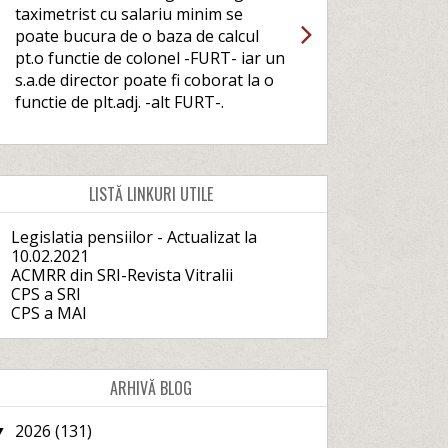
taximetrist cu salariu minim se
poate bucura de o baza de calcul
pt.o functie de colonel -FURT- iar un
s.a.de director poate fi coborat la o
functie de plt.adj. -alt FURT-.
LISTĂ LINKURI UTILE
Legislatia pensiilor - Actualizat la
10.02.2021
ACMRR din SRI-Revista Vitralii
CPS a SRI
CPS a MAI
ARHIVĂ BLOG
2026
(131)
▼