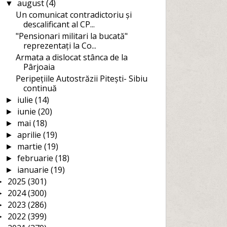
august
(4)
▼
Un comunicat contradictoriu și
descalificant al CP...
"Pensionari militari la bucată"
reprezentați la Co...
Armata a dislocat stânca de la
Pârjoaia
Peripețiile Autostrăzii Pitești- Sibiu
continuă
iulie
(14)
►
iunie
(20)
►
mai
(18)
►
aprilie
(19)
►
martie
(19)
►
februarie
(18)
►
ianuarie
(19)
►
2025
(301)
►
2024
(300)
►
2023
(286)
►
2022
(399)
►