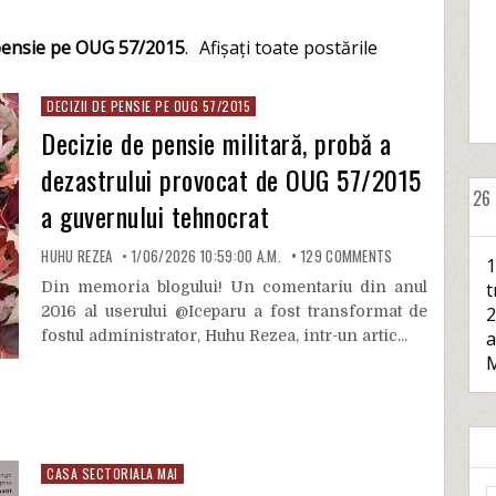
 pensie pe OUG 57/2015
.
Afișați toate postările
DECIZII DE PENSIE PE OUG 57/2015
Decizie de pensie militară, probă a
dezastrului provocat de OUG 57/2015
26
a guvernului tehnocrat
HUHU REZEA
1/06/2026 10:59:00 A.M.
129
COMMENTS
1
Din memoria blogului! Un comentariu din anul
t
2016 al userului @Iceparu a fost transformat de
2
fostul administrator, Huhu Rezea, intr-un artic...
a
M
CASA SECTORIALA MAI