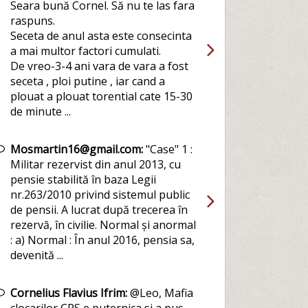
Seara bună Cornel. Să nu te las fara
raspuns.
Seceta de anul asta este consecinta
a mai multor factori cumulati.
De vreo-3-4 ani vara de vara a fost
seceta , ploi putine , iar cand a
plouat a plouat torential cate 15-30
de minute ...
Mosmartin16@gmail.com:
"Case" 1 :
Militar rezervist din anul 2013, cu
pensie stabilită în baza Legii
nr.263/2010 privind sistemul public
de pensii. A lucrat după trecerea în
rezervă, în civilie. Normal și anormal
: a) Normal : În anul 2016, pensia sa,
devenită ...
Cornelius Flavius Ifrim:
@Leo, Mafia