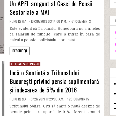
Un APEL arogant al Casei de Pensii
Sectoriale a MAI
HUHU REZEA
10/20/2019 03:14:00 P.M.
61
COMMENTS
Este evident că Tribunalul Hunedoara nu a înțeles
că salariul de funcție care a intrat în baza de
calcul a pensiei polițistului contestat...
DESCHIDEȚI
ACTUALIZARE PENSII
Incă o Sentință a Tribunalului
București privind pensia suplimentară
și indexarea de 5% din 2016
HUHU REZEA
9/21/2019 11:29:00 A.M.
28
COMMENTS
Tribunalul obligă CPS să emită o nouă decizie de
pensie prin care sporul de 9 % aferent pensiei