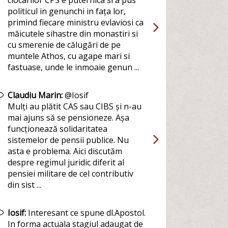
clocarilor CPS e puternica si a pus
politicul in genunchi in fața lor,
primind fiecare ministru evlaviosi ca
măicutele sihastre din monastiri si
cu smerenie de călugări de pe
muntele Athos, cu agape mari si
fastuase, unde le inmoaie genun ...
Claudiu Marin:
@Iosif
Mulți au plătit CAS sau CIBS și n-au
mai ajuns să se pensioneze. Așa
funcționează solidaritatea
sistemelor de pensii publice. Nu
asta e problema. Aici discutăm
despre regimul juridic diferit al
pensiei militare de cel contributiv
din sist ...
Iosif:
Interesant ce spune dl.Apostol.
In forma actuala stagiul adaugat de