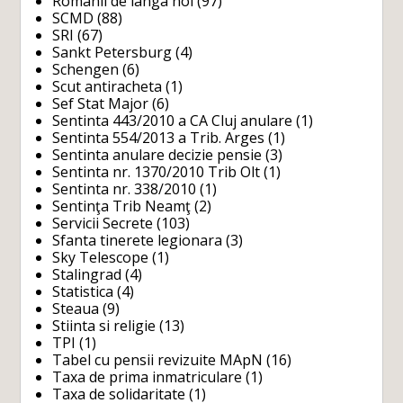
Romanii de langa noi
(97)
SCMD
(88)
SRI
(67)
Sankt Petersburg
(4)
Schengen
(6)
Scut antiracheta
(1)
Sef Stat Major
(6)
Sentinta 443/2010 a CA Cluj anulare
(1)
Sentinta 554/2013 a Trib. Arges
(1)
Sentinta anulare decizie pensie
(3)
Sentinta nr. 1370/2010 Trib Olt
(1)
Sentinta nr. 338/2010
(1)
Sentinţa Trib Neamţ
(2)
Servicii Secrete
(103)
Sfanta tinerete legionara
(3)
Sky Telescope
(1)
Stalingrad
(4)
Statistica
(4)
Steaua
(9)
Stiinta si religie
(13)
TPI
(1)
Tabel cu pensii revizuite MApN
(16)
Taxa de prima inmatriculare
(1)
Taxa de solidaritate
(1)