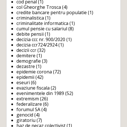
cod penal
(1)
col Gheorghe Trosca
(4)
credite bancare pentru populatie
(1)
criminalistica
(1)
criminalitate informatica
(1)
cumul pensie cu salariul
(8)
debite pensii
(1)
decizia ccc nr. 900/2020
(1)
decizia ccr724/2924
(1)
decizii ccr
(32)
demitere
(1)
demografie
(3)
dezastre
(1)
epidemie corona
(72)
epidemii
(42)
eseuri
(6)
evaziune fiscala
(2)
evenimentele din 1989
(52)
extremism
(26)
federalizare
(6)
forumul SA
(4)
genocid
(4)
giratoriu
(7)
haz de necaz colectivist
(1)