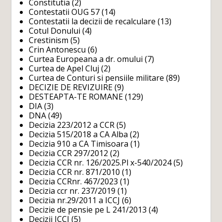
Constitutia
(2)
Contestatii OUG 57
(14)
Contestatii la decizii de recalculare
(13)
Cotul Donului
(4)
Crestinism
(5)
Crin Antonescu
(6)
Curtea Europeana a dr. omului
(7)
Curtea de Apel Cluj
(2)
Curtea de Conturi si pensiile militare
(89)
DECIZIE DE REVIZUIRE
(9)
DESTEAPTA-TE ROMANE
(129)
DIA
(3)
DNA
(49)
Decizia 223/2012 a CCR
(5)
Decizia 515/2018 a CA Alba
(2)
Decizia 910 a CA Timisoara
(1)
Decizia CCR 297/2012
(2)
Decizia CCR nr. 126/2025.Pl x-540/2024
(5)
Decizia CCR nr. 871/2010
(1)
Decizia CCRnr. 467/2023
(1)
Decizia ccr nr. 237/2019
(1)
Decizia nr.29/2011 a ICCJ
(6)
Decizie de pensie pe L 241/2013
(4)
Decizii ICCJ
(5)