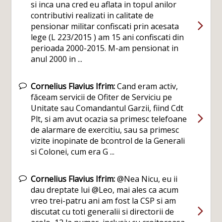
si inca una cred eu aflata in topul anilor
contributivi realizati in calitate de
pensionar militar confiscati prin acesata
lege (L 223/2015 ) am 15 ani confiscati din
perioada 2000-2015. M-am pensionat in
anul 2000 in ...
Cornelius Flavius Ifrim:
Cand eram activ,
făceam servicii de Ofiter de Serviciu pe
Unitate sau Comandantul Garzii, fiind Cdt
Plt, si am avut ocazia sa primesc telefoane
de alarmare de exercitiu, sau sa primesc
vizite inopinate de bcontrol de la Generali
si Colonei, cum era G ...
Cornelius Flavius Ifrim:
@Nea Nicu, eu ii
dau dreptate lui @Leo, mai ales ca acum
vreo trei-patru ani am fost la CSP si am
discutat cu toti generalii si directorii de