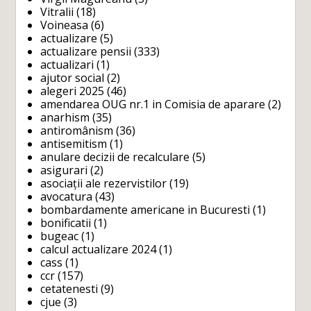
Vitralii
(18)
Voineasa
(6)
actualizare
(5)
actualizare pensii
(333)
actualizari
(1)
ajutor social
(2)
alegeri 2025
(46)
amendarea OUG nr.1 in Comisia de aparare
(2)
anarhism
(35)
antiromânism
(36)
antisemitism
(1)
anulare decizii de recalculare
(5)
asigurari
(2)
asociații ale rezervistilor
(19)
avocatura
(43)
bombardamente americane in Bucuresti
(1)
bonificatii
(1)
bugeac
(1)
calcul actualizare 2024
(1)
cass
(1)
ccr
(157)
cetatenesti
(9)
cjue
(3)