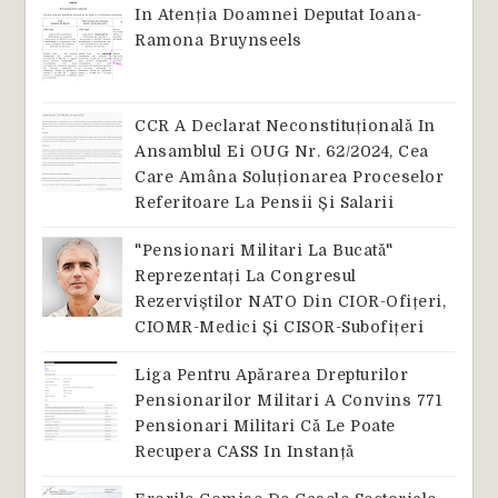
In Atenția Doamnei Deputat Ioana-
Ramona Bruynseels
CCR A Declarat Neconstituțională In
Ansamblul Ei OUG Nr. 62/2024, Cea
Care Amâna Soluționarea Proceselor
Referitoare La Pensii Și Salarii
"Pensionari Militari La Bucată"
Reprezentați La Congresul
Rezerviștilor NATO Din CIOR-Ofițeri,
CIOMR-Medici Și CISOR-Subofițeri
Liga Pentru Apărarea Drepturilor
Pensionarilor Militari A Convins 771
Pensionari Militari Că Le Poate
Recupera CASS In Instanță