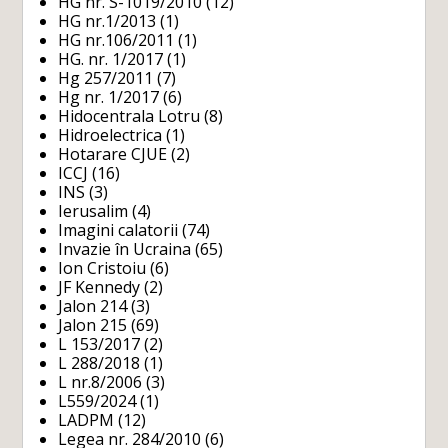
HG nr. S-1019/2010
(12)
HG nr.1/2013
(1)
HG nr.106/2011
(1)
HG. nr. 1/2017
(1)
Hg 257/2011
(7)
Hg nr. 1/2017
(6)
Hidocentrala Lotru
(8)
Hidroelectrica
(1)
Hotarare CJUE
(2)
ICCJ
(16)
INS
(3)
Ierusalim
(4)
Imagini calatorii
(74)
Invazie în Ucraina
(65)
Ion Cristoiu
(6)
JF Kennedy
(2)
Jalon 214
(3)
Jalon 215
(69)
L 153/2017
(2)
L 288/2018
(1)
L nr.8/2006
(3)
L559/2024
(1)
LADPM
(12)
Legea nr. 284/2010
(6)