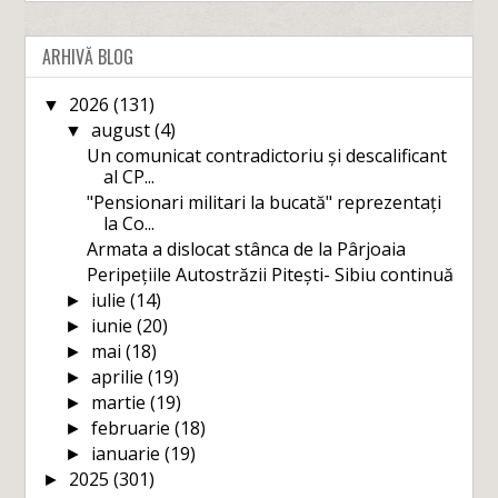
ARHIVĂ BLOG
2026
(131)
▼
august
(4)
▼
Un comunicat contradictoriu și descalificant
al CP...
"Pensionari militari la bucată" reprezentați
la Co...
Armata a dislocat stânca de la Pârjoaia
Peripețiile Autostrăzii Pitești- Sibiu continuă
iulie
(14)
►
iunie
(20)
►
mai
(18)
►
aprilie
(19)
►
martie
(19)
►
februarie
(18)
►
ianuarie
(19)
►
2025
(301)
►