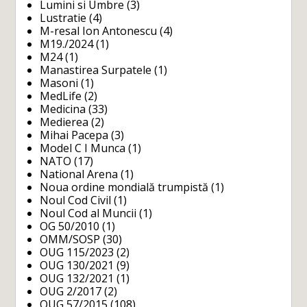
Lumini si Umbre
(3)
Lustratie
(4)
M-resal Ion Antonescu
(4)
M19./2024
(1)
M24
(1)
Manastirea Surpatele
(1)
Masoni
(1)
MedLife
(2)
Medicina
(33)
Medierea
(2)
Mihai Pacepa
(3)
Model C I Munca
(1)
NATO
(17)
National Arena
(1)
Noua ordine mondială trumpistă
(1)
Noul Cod Civil
(1)
Noul Cod al Muncii
(1)
OG 50/2010
(1)
OMM/SOSP
(30)
OUG 115/2023
(2)
OUG 130/2021
(9)
OUG 132/2021
(1)
OUG 2/2017
(2)
OUG 57/2015
(108)