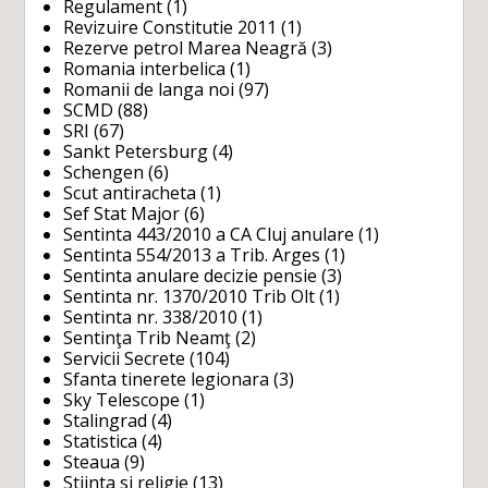
Regulament
(1)
Revizuire Constitutie 2011
(1)
Rezerve petrol Marea Neagră
(3)
Romania interbelica
(1)
Romanii de langa noi
(97)
SCMD
(88)
SRI
(67)
Sankt Petersburg
(4)
Schengen
(6)
Scut antiracheta
(1)
Sef Stat Major
(6)
Sentinta 443/2010 a CA Cluj anulare
(1)
Sentinta 554/2013 a Trib. Arges
(1)
Sentinta anulare decizie pensie
(3)
Sentinta nr. 1370/2010 Trib Olt
(1)
Sentinta nr. 338/2010
(1)
Sentinţa Trib Neamţ
(2)
Servicii Secrete
(104)
Sfanta tinerete legionara
(3)
Sky Telescope
(1)
Stalingrad
(4)
Statistica
(4)
Steaua
(9)
Stiinta si religie
(13)