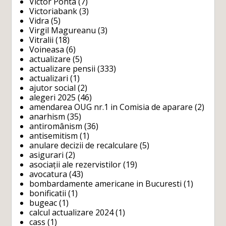
Victor Ponta
(7)
Victoriabank
(3)
Vidra
(5)
Virgil Magureanu
(3)
Vitralii
(18)
Voineasa
(6)
actualizare
(5)
actualizare pensii
(333)
actualizari
(1)
ajutor social
(2)
alegeri 2025
(46)
amendarea OUG nr.1 in Comisia de aparare
(2)
anarhism
(35)
antiromânism
(36)
antisemitism
(1)
anulare decizii de recalculare
(5)
asigurari
(2)
asociații ale rezervistilor
(19)
avocatura
(43)
bombardamente americane in Bucuresti
(1)
bonificatii
(1)
bugeac
(1)
calcul actualizare 2024
(1)
cass
(1)