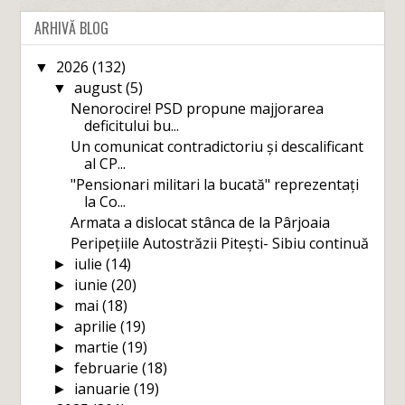
ARHIVĂ BLOG
2026
(132)
▼
august
(5)
▼
Nenorocire! PSD propune majjorarea
deficitului bu...
Un comunicat contradictoriu și descalificant
al CP...
"Pensionari militari la bucată" reprezentați
la Co...
Armata a dislocat stânca de la Pârjoaia
Peripețiile Autostrăzii Pitești- Sibiu continuă
iulie
(14)
►
iunie
(20)
►
mai
(18)
►
aprilie
(19)
►
martie
(19)
►
februarie
(18)
►
ianuarie
(19)
►