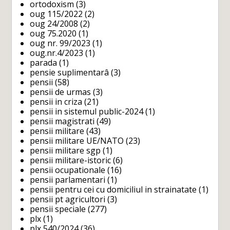
ortodoxism
(3)
oug 115/2022
(2)
oug 24/2008
(2)
oug 75.2020
(1)
oug nr. 99/2023
(1)
oug.nr.4/2023
(1)
parada
(1)
pensie suplimentarâ
(3)
pensii
(58)
pensii de urmas
(3)
pensii in criza
(21)
pensii in sistemul public-2024
(1)
pensii magistrati
(49)
pensii militare
(43)
pensii militare UE/NATO
(23)
pensii militare sgp
(1)
pensii militare-istoric
(6)
pensii ocupationale
(16)
pensii parlamentari
(1)
pensii pentru cei cu domiciliul in strainatate
(1)
pensii pt agricultori
(3)
pensii speciale
(277)
plx
(1)
plx 540/2024
(36)