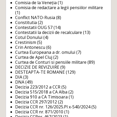
Comisia de la Veneția
(1)
Comisia de redactare a legii pensiilor militare
(1)
Conflict NATO-Rusia
(8)
Constitutia
(2)
Contestatii OUG 57
(14)
Contestatii la decizii de recalculare
(13)
Cotul Donului
(4)
Crestinism
(5)
Crin Antonescu
(6)
Curtea Europeana a dr. omului
(7)
Curtea de Apel Cluj
(2)
Curtea de Conturi si pensiile militare
(89)
DECIZIE DE REVIZUIRE
(9)
DESTEAPTA-TE ROMANE
(129)
DIA
(3)
DNA
(49)
Decizia 223/2012 a CCR
(5)
Decizia 515/2018 a CA Alba
(2)
Decizia 910 a CA Timisoara
(1)
Decizia CCR 297/2012
(2)
Decizia CCR nr. 126/2025.Pl x-540/2024
(5)
Decizia CCR nr. 871/2010
(1)
Decizia CCRnr. 467/2023
(1)