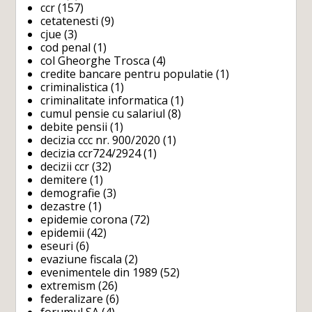
ccr
(157)
cetatenesti
(9)
cjue
(3)
cod penal
(1)
col Gheorghe Trosca
(4)
credite bancare pentru populatie
(1)
criminalistica
(1)
criminalitate informatica
(1)
cumul pensie cu salariul
(8)
debite pensii
(1)
decizia ccc nr. 900/2020
(1)
decizia ccr724/2924
(1)
decizii ccr
(32)
demitere
(1)
demografie
(3)
dezastre
(1)
epidemie corona
(72)
epidemii
(42)
eseuri
(6)
evaziune fiscala
(2)
evenimentele din 1989
(52)
extremism
(26)
federalizare
(6)
forumul SA
(4)