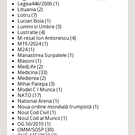
Legea446/2006
(1)
Lituania
(2)
Lotru
(7)
Lucian Boia
(1)
Lumini si Umbre
(3)
Lustratie
(4)
M-resal Ion Antonescu
(4)
M19./2024
(1)
M24
(1)
Manastirea Surpatele
(1)
Masoni
(1)
MedLife
(2)
Medicina
(33)
Medierea
(2)
Mihai Pacepa
(3)
Model C I Munca
(1)
NATO
(17)
National Arena
(1)
Noua ordine mondială trumpistă
(1)
Noul Cod Civil
(1)
Noul Cod al Muncii
(1)
OG 50/2010
(1)
OMM/SOSP
(30)