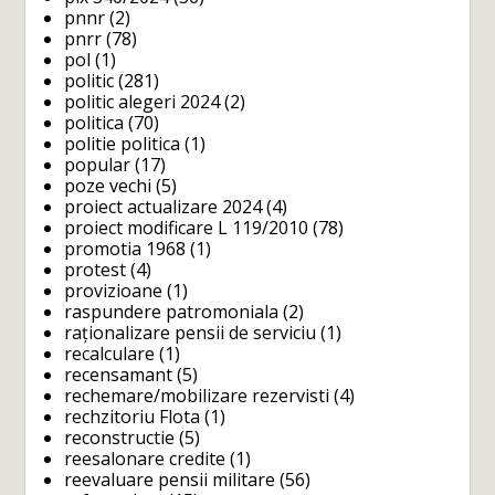
pnnr
(2)
pnrr
(78)
pol
(1)
politic
(281)
politic alegeri 2024
(2)
politica
(70)
politie politica
(1)
popular
(17)
poze vechi
(5)
proiect actualizare 2024
(4)
proiect modificare L 119/2010
(78)
promotia 1968
(1)
protest
(4)
provizioane
(1)
raspundere patromoniala
(2)
raționalizare pensii de serviciu
(1)
recalculare
(1)
recensamant
(5)
rechemare/mobilizare rezervisti
(4)
rechzitoriu Flota
(1)
reconstructie
(5)
reesalonare credite
(1)
reevaluare pensii militare
(56)