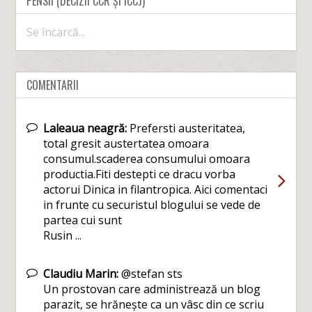
PENSII (DECIZII CCR ȘI ÎCCJ)
Se încarcă...
COMENTARII
Laleaua neagră:
Prefersti austeritatea,
total gresit austertatea omoara
consumul.scaderea consumului omoara
productia.Fiti destepti ce dracu vorba
actorui Dinica in filantropica. Aici comentaci
in frunte cu securistul blogului se vede de
partea cui sunt
Rusin ...
Claudiu Marin:
@stefan sts
Un prostovan care administrează un blog
parazit, se hrănește ca un vâsc din ce scriu