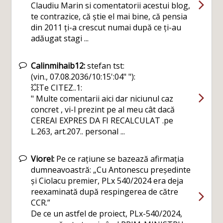
Claudiu Marin si comentatorii acestui blog,
te contrazice, că știe el mai bine, că pensia
din 2011 ți-a crescut numai după ce ți-au
adăugat stagi ...
Calinmihaib12:
stefan tst:
(vin., 07.08.2036/10:15':04" "):
💥Te CITEZ..1:
" Multe comentarii aici dar niciunul caz
concret , vi-l prezint pe al meu cât dacă
CEREAI EXPRES DA FI RECALCULAT .pe
L.263, art.207.. personal ...
Viorel:
Pe ce rațiune se bazează afirmația
dumneavoastră: „Cu Antonescu președinte
și Ciolacu premier, PLx 540/2024 era deja
reexaminată după respingerea de către
CCR.”
De ce un astfel de proiect, PLx-540/2024,