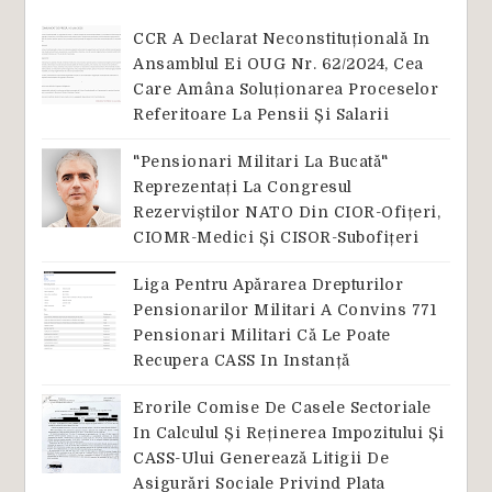
CCR A Declarat Neconstituțională In
Ansamblul Ei OUG Nr. 62/2024, Cea
Care Amâna Soluționarea Proceselor
Referitoare La Pensii Și Salarii
"Pensionari Militari La Bucată"
Reprezentați La Congresul
Rezerviștilor NATO Din CIOR-Ofițeri,
CIOMR-Medici Și CISOR-Subofițeri
Liga Pentru Apărarea Drepturilor
Pensionarilor Militari A Convins 771
Pensionari Militari Că Le Poate
Recupera CASS In Instanță
Erorile Comise De Casele Sectoriale
In Calculul Și Reținerea Impozitului Și
CASS-Ului Generează Litigii De
Asigurări Sociale Privind Plata