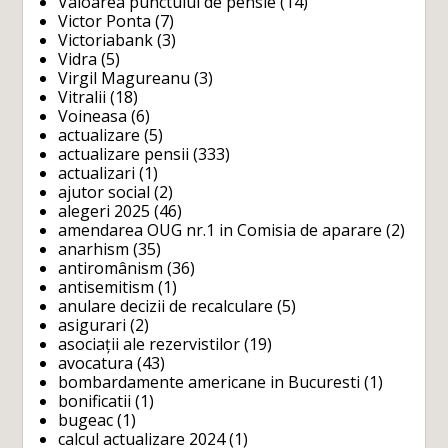
Valoarea punctului de pensie
(14)
Victor Ponta
(7)
Victoriabank
(3)
Vidra
(5)
Virgil Magureanu
(3)
Vitralii
(18)
Voineasa
(6)
actualizare
(5)
actualizare pensii
(333)
actualizari
(1)
ajutor social
(2)
alegeri 2025
(46)
amendarea OUG nr.1 in Comisia de aparare
(2)
anarhism
(35)
antiromânism
(36)
antisemitism
(1)
anulare decizii de recalculare
(5)
asigurari
(2)
asociații ale rezervistilor
(19)
avocatura
(43)
bombardamente americane in Bucuresti
(1)
bonificatii
(1)
bugeac
(1)
calcul actualizare 2024
(1)