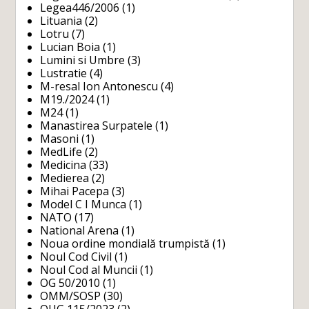
Legea446/2006
(1)
Lituania
(2)
Lotru
(7)
Lucian Boia
(1)
Lumini si Umbre
(3)
Lustratie
(4)
M-resal Ion Antonescu
(4)
M19./2024
(1)
M24
(1)
Manastirea Surpatele
(1)
Masoni
(1)
MedLife
(2)
Medicina
(33)
Medierea
(2)
Mihai Pacepa
(3)
Model C I Munca
(1)
NATO
(17)
National Arena
(1)
Noua ordine mondială trumpistă
(1)
Noul Cod Civil
(1)
Noul Cod al Muncii
(1)
OG 50/2010
(1)
OMM/SOSP
(30)
OUG 115/2023
(2)