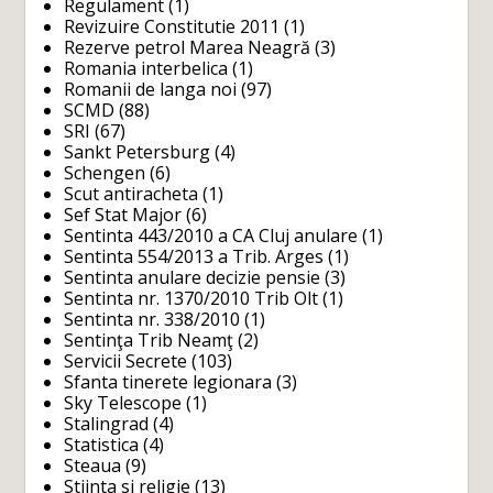
Regulament
(1)
Revizuire Constitutie 2011
(1)
Rezerve petrol Marea Neagră
(3)
Romania interbelica
(1)
Romanii de langa noi
(97)
SCMD
(88)
SRI
(67)
Sankt Petersburg
(4)
Schengen
(6)
Scut antiracheta
(1)
Sef Stat Major
(6)
Sentinta 443/2010 a CA Cluj anulare
(1)
Sentinta 554/2013 a Trib. Arges
(1)
Sentinta anulare decizie pensie
(3)
Sentinta nr. 1370/2010 Trib Olt
(1)
Sentinta nr. 338/2010
(1)
Sentinţa Trib Neamţ
(2)
Servicii Secrete
(103)
Sfanta tinerete legionara
(3)
Sky Telescope
(1)
Stalingrad
(4)
Statistica
(4)
Steaua
(9)
Stiinta si religie
(13)