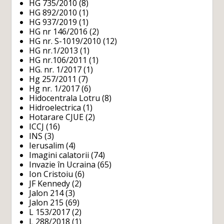
HG 735/2010
(8)
HG 892/2010
(1)
HG 937/2019
(1)
HG nr 146/2016
(2)
HG nr. S-1019/2010
(12)
HG nr.1/2013
(1)
HG nr.106/2011
(1)
HG. nr. 1/2017
(1)
Hg 257/2011
(7)
Hg nr. 1/2017
(6)
Hidocentrala Lotru
(8)
Hidroelectrica
(1)
Hotarare CJUE
(2)
ICCJ
(16)
INS
(3)
Ierusalim
(4)
Imagini calatorii
(74)
Invazie în Ucraina
(65)
Ion Cristoiu
(6)
JF Kennedy
(2)
Jalon 214
(3)
Jalon 215
(69)
L 153/2017
(2)
L 288/2018
(1)