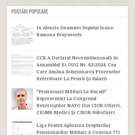
POSTĂRI POPULARE
In Atenția Doamnei Deputat Ioana-
Ramona Bruynseels
CCR A Declarat Neconstituțională In
Ansamblul Ei OUG Nr. 62/2024, Cea
Care Amâna Soluționarea Proceselor
Referitoare La Pensii Și Salarii
"Pensionari Militari La Bucată"
Reprezentați La Congresul
Rezerviștilor NATO Din CIOR-Ofițeri,
CIOMR-Medici Și CISOR-Subofițeri
Liga Pentru Apărarea Drepturilor
Pensionarilor Militari A Convins 771