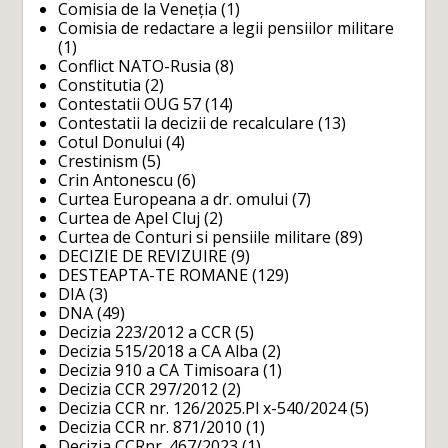
Comisia de la Veneția
(1)
Comisia de redactare a legii pensiilor militare
(1)
Conflict NATO-Rusia
(8)
Constitutia
(2)
Contestatii OUG 57
(14)
Contestatii la decizii de recalculare
(13)
Cotul Donului
(4)
Crestinism
(5)
Crin Antonescu
(6)
Curtea Europeana a dr. omului
(7)
Curtea de Apel Cluj
(2)
Curtea de Conturi si pensiile militare
(89)
DECIZIE DE REVIZUIRE
(9)
DESTEAPTA-TE ROMANE
(129)
DIA
(3)
DNA
(49)
Decizia 223/2012 a CCR
(5)
Decizia 515/2018 a CA Alba
(2)
Decizia 910 a CA Timisoara
(1)
Decizia CCR 297/2012
(2)
Decizia CCR nr. 126/2025.Pl x-540/2024
(5)
Decizia CCR nr. 871/2010
(1)
Decizia CCRnr. 467/2023
(1)