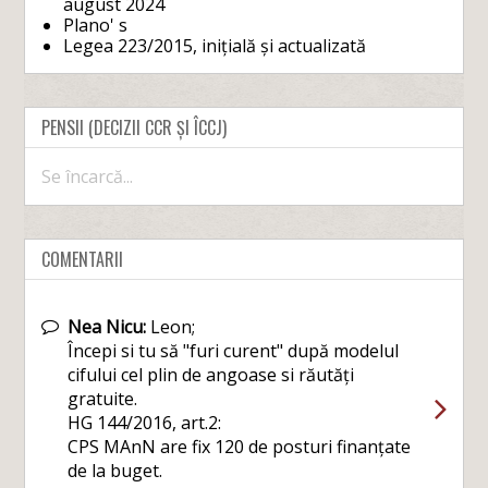
august 2024
Plano' s
Legea 223/2015, inițială și actualizată
PENSII (DECIZII CCR ȘI ÎCCJ)
Se încarcă...
COMENTARII
Nea Nicu:
Leon;
Începi si tu să "furi curent" după modelul
cifului cel plin de angoase si răutăți
gratuite.
HG 144/2016, art.2:
CPS MAnN are fix 120 de posturi finanțate
de la buget.