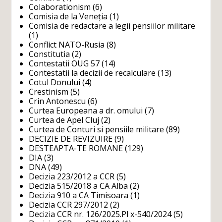
Colaborationism
(6)
Comisia de la Veneția
(1)
Comisia de redactare a legii pensiilor militare
(1)
Conflict NATO-Rusia
(8)
Constitutia
(2)
Contestatii OUG 57
(14)
Contestatii la decizii de recalculare
(13)
Cotul Donului
(4)
Crestinism
(5)
Crin Antonescu
(6)
Curtea Europeana a dr. omului
(7)
Curtea de Apel Cluj
(2)
Curtea de Conturi si pensiile militare
(89)
DECIZIE DE REVIZUIRE
(9)
DESTEAPTA-TE ROMANE
(129)
DIA
(3)
DNA
(49)
Decizia 223/2012 a CCR
(5)
Decizia 515/2018 a CA Alba
(2)
Decizia 910 a CA Timisoara
(1)
Decizia CCR 297/2012
(2)
Decizia CCR nr. 126/2025.Pl x-540/2024
(5)