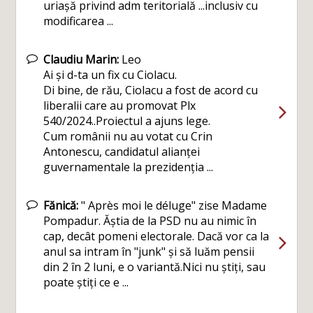
uriașă privind adm teritorială ...inclusiv cu
modificarea ...
Claudiu Marin:
Leo
Ai și d-ta un fix cu Ciolacu.
Di bine, de rău, Ciolacu a fost de acord cu
liberalii care au promovat Plx
540/2024..Proiectul a ajuns lege.
Cum românii nu au votat cu Crin
Antonescu, candidatul alianței
guvernamentale la prezidenția ...
Fănică:
" Après moi le déluge" zise Madame
Pompadur. Ăștia de la PSD nu au nimic în
cap, decât pomeni electorale. Dacă vor ca la
anul sa intram în "junk" și să luăm pensii
din 2 în 2 luni, e o variantă.Nici nu știți, sau
poate știți ce e ...