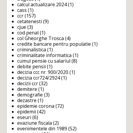
calcul actualizare 2024
(1)
cass
(1)
ccr
(157)
cetatenesti
(9)
cjue
(3)
cod penal
(1)
col Gheorghe Trosca
(4)
credite bancare pentru populatie
(1)
criminalistica
(1)
criminalitate informatica
(1)
cumul pensie cu salariul
(8)
debite pensii
(1)
decizia ccc nr. 900/2020
(1)
decizia ccr724/2924
(1)
decizii ccr
(32)
demitere
(1)
demografie
(3)
dezastre
(1)
epidemie corona
(72)
epidemii
(42)
eseuri
(6)
evaziune fiscala
(2)
evenimentele din 1989
(52)