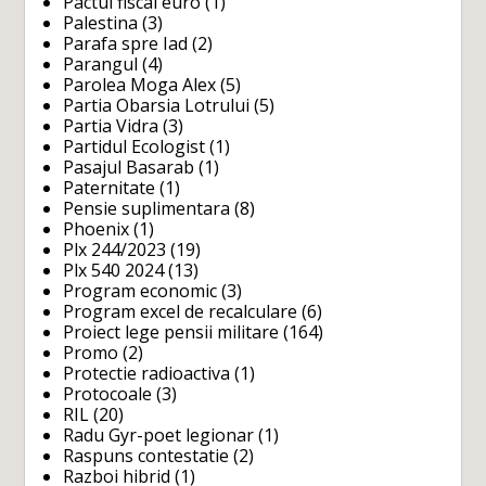
Pactul fiscal euro
(1)
Palestina
(3)
Parafa spre Iad
(2)
Parangul
(4)
Parolea Moga Alex
(5)
Partia Obarsia Lotrului
(5)
Partia Vidra
(3)
Partidul Ecologist
(1)
Pasajul Basarab
(1)
Paternitate
(1)
Pensie suplimentara
(8)
Phoenix
(1)
Plx 244/2023
(19)
Plx 540 2024
(13)
Program economic
(3)
Program excel de recalculare
(6)
Proiect lege pensii militare
(164)
Promo
(2)
Protectie radioactiva
(1)
Protocoale
(3)
RIL
(20)
Radu Gyr-poet legionar
(1)
Raspuns contestatie
(2)
Razboi hibrid
(1)