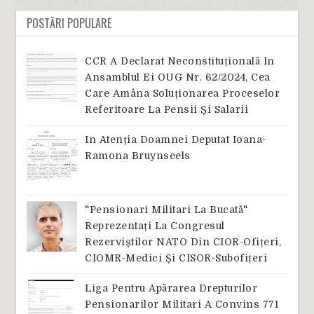
POSTĂRI POPULARE
CCR A Declarat Neconstituțională In
Ansamblul Ei OUG Nr. 62/2024, Cea
Care Amâna Soluționarea Proceselor
Referitoare La Pensii Și Salarii
In Atenția Doamnei Deputat Ioana-
Ramona Bruynseels
"Pensionari Militari La Bucată"
Reprezentați La Congresul
Rezerviștilor NATO Din CIOR-Ofițeri,
CIOMR-Medici Și CISOR-Subofițeri
Liga Pentru Apărarea Drepturilor
Pensionarilor Militari A Convins 771