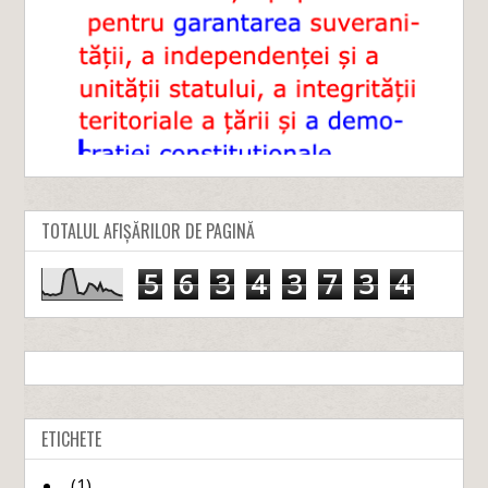
TOTALUL AFIȘĂRILOR DE PAGINĂ
5
6
3
4
3
7
3
4
ETICHETE
.
(1)