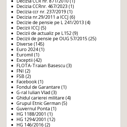
Decizia CCR nr. 871/2010
(1)
Decizia CCRnr. 467/2023
(1)
Decizia ccr nr. 237/2019
(1)
Decizia nr.29/2011 a ICCJ
(6)
Decizie de pensie pe L 241/2013
(4)
Decizii ICCJ
(5)
Decizii de actualiz pe L152
(9)
Decizii de pensie pe OUG 57/2015
(25)
Diverse
(145)
Euro 2024
(1)
Euromil
(1)
Exceptii
(42)
FLOTA-Traian Basescu
(3)
FNI
(2)
FSB
(2)
Facebook
(1)
Fondul de Garantare
(1)
G-ral Iulian Vlad
(3)
Ghidul carierei militare
(4)
Grupul Etnic German
(5)
Guvernul Ponta
(1)
HG 1188/2001
(1)
HG 1294/2001
(12)
HG 146/2016
(2)