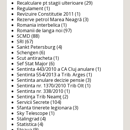
Recalculare pt stagii ulterioare
(29)
Regulament
(1)
Revizuire Constitutie 2011
(1)
Rezerve petrol Marea Neagră
(3)
Romania interbelica
(1)
Romanii de langa noi
(97)
SCMD
(88)
SRI
(67)
Sankt Petersburg
(4)
Schengen
(6)
Scut antiracheta
(1)
Sef Stat Major
(6)
Sentinta 443/2010 a CA Cluj anulare
(1)
Sentinta 554/2013 a Trib. Arges
(1)
Sentinta anulare decizie pensie
(3)
Sentinta nr. 1370/2010 Trib Olt
(1)
Sentinta nr. 338/2010
(1)
Sentinţa Trib Neamţ
(2)
Servicii Secrete
(104)
Sfanta tinerete legionara
(3)
Sky Telescope
(1)
Stalingrad
(4)
Statistica
(4)
Steaua
(9)