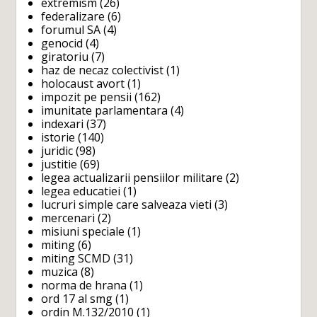
extremism
(26)
federalizare
(6)
forumul SA
(4)
genocid
(4)
giratoriu
(7)
haz de necaz colectivist
(1)
holocaust avort
(1)
impozit pe pensii
(162)
imunitate parlamentara
(4)
indexari
(37)
istorie
(140)
juridic
(98)
justitie
(69)
legea actualizarii pensiilor militare
(2)
legea educatiei
(1)
lucruri simple care salveaza vieti
(3)
mercenari
(2)
misiuni speciale
(1)
miting
(6)
miting SCMD
(31)
muzica
(8)
norma de hrana
(1)
ord 17 al smg
(1)
ordin M.132/2010
(1)