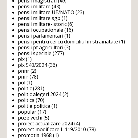
pensii magistrati
(49)
pensii militare
(43)
pensii militare UE/NATO
(23)
pensii militare sgp
(1)
pensii militare-istoric
(6)
pensii ocupationale
(16)
pensii parlamentari
(1)
pensii pentru cei cu domiciliul in strainatate
(1)
pensii pt agricultori
(3)
pensii speciale
(277)
plx
(1)
plx 540/2024
(36)
pnnr
(2)
pnrr
(78)
pol
(1)
politic
(281)
politic alegeri 2024
(2)
politica
(70)
politie politica
(1)
popular
(17)
poze vechi
(5)
proiect actualizare 2024
(4)
proiect modificare L 119/2010
(78)
promotia 1968
(1)