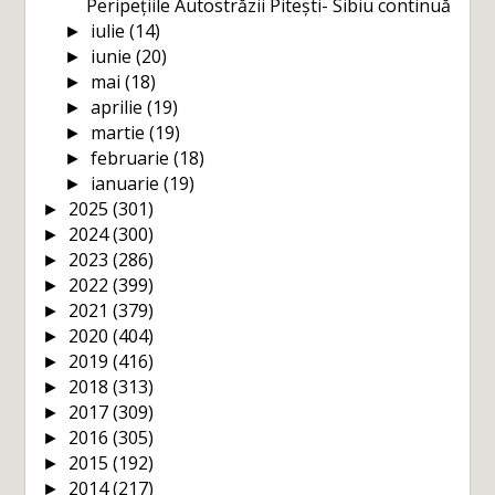
Peripețiile Autostrăzii Pitești- Sibiu continuă
iulie
(14)
►
iunie
(20)
►
mai
(18)
►
aprilie
(19)
►
martie
(19)
►
februarie
(18)
►
ianuarie
(19)
►
2025
(301)
►
2024
(300)
►
2023
(286)
►
2022
(399)
►
2021
(379)
►
2020
(404)
►
2019
(416)
►
2018
(313)
►
2017
(309)
►
2016
(305)
►
2015
(192)
►
2014
(217)
►