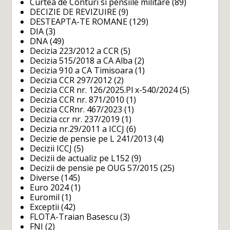
Curtea de Conturi si pensiile militare
(89)
DECIZIE DE REVIZUIRE
(9)
DESTEAPTA-TE ROMANE
(129)
DIA
(3)
DNA
(49)
Decizia 223/2012 a CCR
(5)
Decizia 515/2018 a CA Alba
(2)
Decizia 910 a CA Timisoara
(1)
Decizia CCR 297/2012
(2)
Decizia CCR nr. 126/2025.Pl x-540/2024
(5)
Decizia CCR nr. 871/2010
(1)
Decizia CCRnr. 467/2023
(1)
Decizia ccr nr. 237/2019
(1)
Decizia nr.29/2011 a ICCJ
(6)
Decizie de pensie pe L 241/2013
(4)
Decizii ICCJ
(5)
Decizii de actualiz pe L152
(9)
Decizii de pensie pe OUG 57/2015
(25)
Diverse
(145)
Euro 2024
(1)
Euromil
(1)
Exceptii
(42)
FLOTA-Traian Basescu
(3)
FNI
(2)