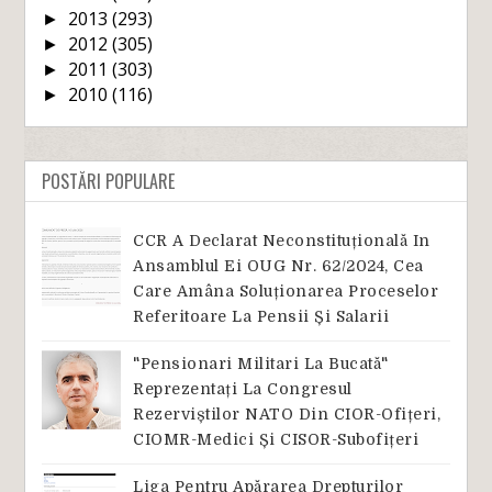
2013
(293)
►
2012
(305)
►
2011
(303)
►
2010
(116)
►
POSTĂRI POPULARE
CCR A Declarat Neconstituțională In
Ansamblul Ei OUG Nr. 62/2024, Cea
Care Amâna Soluționarea Proceselor
Referitoare La Pensii Și Salarii
"Pensionari Militari La Bucată"
Reprezentați La Congresul
Rezerviștilor NATO Din CIOR-Ofițeri,
CIOMR-Medici Și CISOR-Subofițeri
Liga Pentru Apărarea Drepturilor