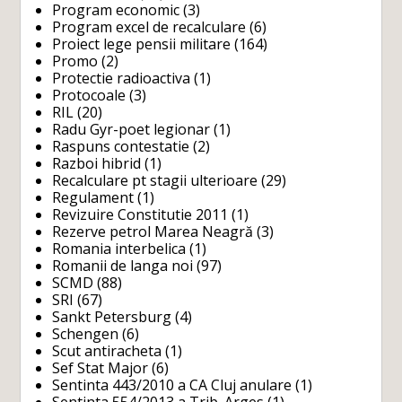
Program economic
(3)
Program excel de recalculare
(6)
Proiect lege pensii militare
(164)
Promo
(2)
Protectie radioactiva
(1)
Protocoale
(3)
RIL
(20)
Radu Gyr-poet legionar
(1)
Raspuns contestatie
(2)
Razboi hibrid
(1)
Recalculare pt stagii ulterioare
(29)
Regulament
(1)
Revizuire Constitutie 2011
(1)
Rezerve petrol Marea Neagră
(3)
Romania interbelica
(1)
Romanii de langa noi
(97)
SCMD
(88)
SRI
(67)
Sankt Petersburg
(4)
Schengen
(6)
Scut antiracheta
(1)
Sef Stat Major
(6)
Sentinta 443/2010 a CA Cluj anulare
(1)
Sentinta 554/2013 a Trib. Arges
(1)