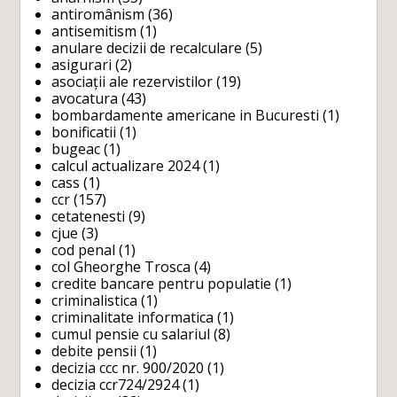
antiromânism
(36)
antisemitism
(1)
anulare decizii de recalculare
(5)
asigurari
(2)
asociații ale rezervistilor
(19)
avocatura
(43)
bombardamente americane in Bucuresti
(1)
bonificatii
(1)
bugeac
(1)
calcul actualizare 2024
(1)
cass
(1)
ccr
(157)
cetatenesti
(9)
cjue
(3)
cod penal
(1)
col Gheorghe Trosca
(4)
credite bancare pentru populatie
(1)
criminalistica
(1)
criminalitate informatica
(1)
cumul pensie cu salariul
(8)
debite pensii
(1)
decizia ccc nr. 900/2020
(1)
decizia ccr724/2924
(1)