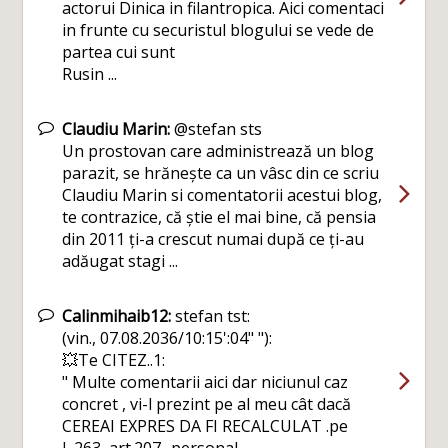
actorui Dinica in filantropica. Aici comentaci
in frunte cu securistul blogului se vede de
partea cui sunt
Rusin ...
Claudiu Marin:
@stefan sts
Un prostovan care administrează un blog
parazit, se hrănește ca un vâsc din ce scriu
Claudiu Marin si comentatorii acestui blog,
te contrazice, că știe el mai bine, că pensia
din 2011 ți-a crescut numai după ce ți-au
adăugat stagi ...
Calinmihaib12:
stefan tst:
(vin., 07.08.2036/10:15':04" "):
💥Te CITEZ..1:
" Multe comentarii aici dar niciunul caz
concret , vi-l prezint pe al meu cât dacă
CEREAI EXPRES DA FI RECALCULAT .pe
L.263, art.207.. personal ...