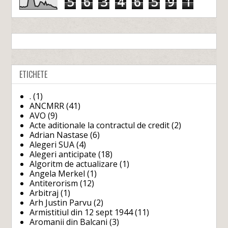
5
6
3
4
6
5
9
1
ETICHETE
.
(1)
ANCMRR
(41)
AVO
(9)
Acte aditionale la contractul de credit
(2)
Adrian Nastase
(6)
Alegeri SUA
(4)
Alegeri anticipate
(18)
Algoritm de actualizare
(1)
Angela Merkel
(1)
Antiterorism
(12)
Arbitraj
(1)
Arh Justin Parvu
(2)
Armistitiul din 12 sept 1944
(11)
Aromanii din Balcani
(3)