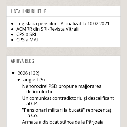
LISTĂ LINKURI UTILE
Legislatia pensiilor - Actualizat la 10.02.2021
ACMRR din SRI-Revista Vitralii
CPS a SRI
CPS a MAI
ARHIVĂ BLOG
2026
(132)
▼
august
(5)
▼
Nenorocire! PSD propune majjorarea
deficitului bu...
Un comunicat contradictoriu și descalificant
al CP...
"Pensionari militari la bucată" reprezentați
la Co...
Armata a dislocat stânca de la Pârjoaia