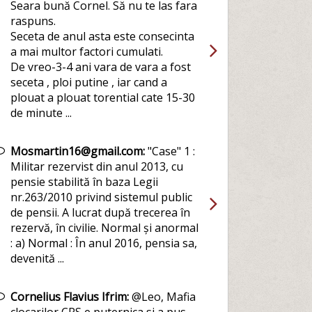
Seara bună Cornel. Să nu te las fara
raspuns.
Seceta de anul asta este consecinta
a mai multor factori cumulati.
De vreo-3-4 ani vara de vara a fost
seceta , ploi putine , iar cand a
plouat a plouat torential cate 15-30
de minute ...
Mosmartin16@gmail.com:
"Case" 1 :
Militar rezervist din anul 2013, cu
pensie stabilită în baza Legii
nr.263/2010 privind sistemul public
de pensii. A lucrat după trecerea în
rezervă, în civilie. Normal și anormal
: a) Normal : În anul 2016, pensia sa,
devenită ...
Cornelius Flavius Ifrim:
@Leo, Mafia