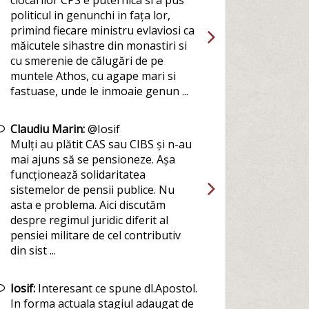
clocarilor CPS e puternica si a pus
politicul in genunchi in fața lor,
primind fiecare ministru evlaviosi ca
măicutele sihastre din monastiri si
cu smerenie de călugări de pe
muntele Athos, cu agape mari si
fastuase, unde le inmoaie genun ...
Claudiu Marin:
@Iosif
Mulți au plătit CAS sau CIBS și n-au
mai ajuns să se pensioneze. Așa
funcționează solidaritatea
sistemelor de pensii publice. Nu
asta e problema. Aici discutăm
despre regimul juridic diferit al
pensiei militare de cel contributiv
din sist ...
Iosif:
Interesant ce spune dl.Apostol.
In forma actuala stagiul adaugat de