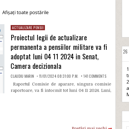
.
Afișați toate postările
ACTUALIZARE PENSII
Proiectul legii de actualizare
permanenta a pensiilor militare va fi
26
adoptat luni 04 11 2024 in Senat,
Camera decizionala
1
t
CLAUDIU MARIN
11/01/2024 08:31:00 P.M.
141
COMMENTS
2
Raportul Comisie de aparare, singura comisie
a
raportoare, va fi intocmit tot luni 04 11 2024. Luni,
M
Postări mai vechi