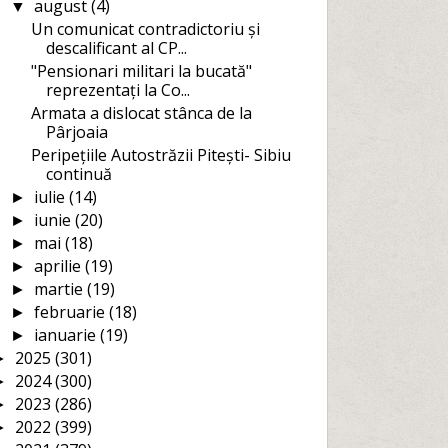
august
(4)
▼
Un comunicat contradictoriu și
descalificant al CP...
"Pensionari militari la bucată"
reprezentați la Co...
Armata a dislocat stânca de la
Pârjoaia
Peripețiile Autostrăzii Pitești- Sibiu
continuă
iulie
(14)
►
iunie
(20)
►
mai
(18)
►
aprilie
(19)
►
martie
(19)
►
februarie
(18)
►
ianuarie
(19)
►
2025
(301)
►
2024
(300)
►
2023
(286)
►
2022
(399)
►