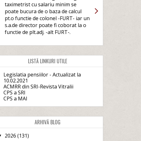
taximetrist cu salariu minim se
poate bucura de o baza de calcul
pt.o functie de colonel -FURT- iar un
s.a.de director poate fi coborat la o
functie de plt.adj. -alt FURT-.
LISTĂ LINKURI UTILE
Legislatia pensiilor - Actualizat la
10.02.2021
ACMRR din SRI-Revista Vitralii
CPS a SRI
CPS a MAI
ARHIVĂ BLOG
2026
(131)
▼