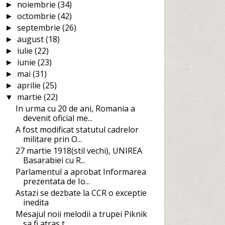
noiembrie
(34)
►
octombrie
(42)
►
septembrie
(26)
►
august
(18)
►
iulie
(22)
►
iunie
(23)
►
mai
(31)
►
aprilie
(25)
►
martie
(22)
▼
In urma cu 20 de ani, Romania a
devenit oficial me...
A fost modificat statutul cadrelor
militare prin O...
27 martie 1918(stil vechi), UNIREA
Basarabiei cu R...
Parlamentul a aprobat Informarea
prezentata de Io...
Astazi se dezbate la CCR o exceptie
inedita
Mesajul noii melodii a trupei Piknik
sa fi atras t...