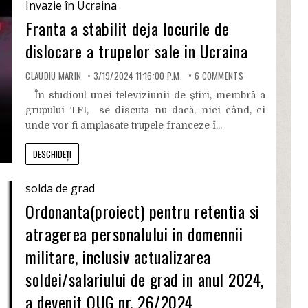
Invazie în Ucraina
Franta a stabilit deja locurile de
dislocare a trupelor sale in Ucraina
CLAUDIU MARIN
3/19/2024 11:16:00 P.M.
6
COMMENTS
În studioul unei televiziunii de știri, membră a
grupului TF1, se discuta nu dacă, nici când, ci
unde vor fi amplasate trupele franceze î...
DESCHIDEȚI
solda de grad
Ordonanta(proiect) pentru retentia si
atragerea personalului in domennii
militare, inclusiv actualizarea
soldei/salariului de grad in anul 2024,
a devenit OUG nr. 26/2024