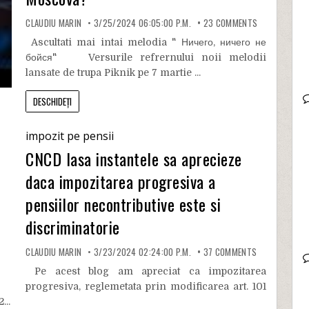
CLAUDIU MARIN
3/25/2024 06:05:00 P.M.
23
COMMENTS
Ascultati mai intai melodia " Ничего, ничего не
бойся" Versurile refrernului noii melodii
lansate de trupa Piknik pe 7 martie ...
DESCHIDEȚI
impozit pe pensii
CNCD lasa instantele sa aprecieze
daca impozitarea progresiva a
pensiilor necontributive este si
discriminatorie
CLAUDIU MARIN
3/23/2024 02:24:00 P.M.
37
COMMENTS
Pe acest blog am apreciat ca impozitarea
progresiva, reglemetata prin modificarea art. 101
...