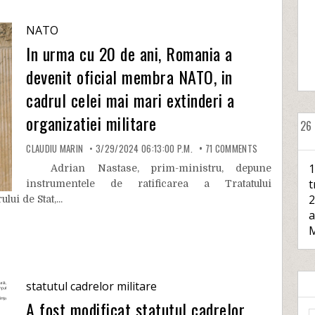
NATO
In urma cu 20 de ani, Romania a
devenit oficial membra NATO, in
cadrul celei mai mari extinderi a
organizatiei militare
26
CLAUDIU MARIN
3/29/2024 06:13:00 P.M.
71
COMMENTS
1
Adrian Nastase, prim-ministru, depune
t
instrumentele de ratificarea a Tratatului
2
ui de Stat,...
a
M
statutul cadrelor militare
A fost modificat statutul cadrelor