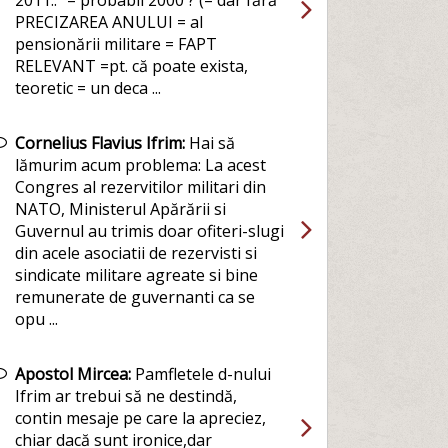
2011.." = probabil 2000 ? (= dar fără
PRECIZAREA ANULUI = al
pensionării militare = FAPT
RELEVANT =pt. că poate exista,
teoretic = un deca ...
Cornelius Flavius Ifrim:
Hai să
lămurim acum problema: La acest
Congres al rezervitilor militari din
NATO, Ministerul Apărării si
Guvernul au trimis doar ofiteri-slugi
din acele asociatii de rezervisti si
sindicate militare agreate si bine
remunerate de guvernanti ca se
opu ...
Apostol Mircea:
Pamfletele d-nului
Ifrim ar trebui să ne destindă,
contin mesaje pe care la apreciez,
chiar dacă sunt ironice,dar