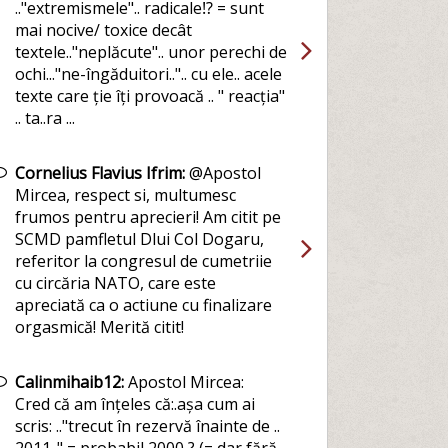
.."extremismele".. radicale⁉️ = sunt
mai nocive/ toxice decât
textele.."neplăcute".. unor perechi de
ochi..."ne-îngăduitori..".. cu ele.. acele
texte care ție îți provoacă .. " reacția"
.. ta..ra ...
Cornelius Flavius Ifrim:
@Apostol
Mircea, respect si, multumesc
frumos pentru aprecieri! Am citit pe
SCMD pamfletul Dlui Col Dogaru,
referitor la congresul de cumetriie
cu circăria NATO, care este
apreciată ca o actiune cu finalizare
orgasmică! Merită citit!
Calinmihaib12:
Apostol Mircea:
Cred că am înțeles că:.așa cum ai
scris: .."trecut în rezervă înainte de ..