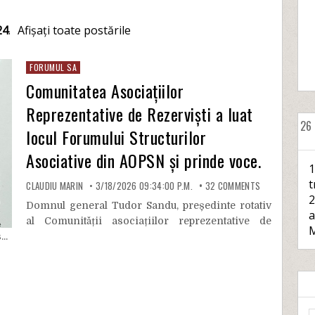
24
.
Afișați toate postările
FORUMUL SA
Comunitatea Asociațiilor
Reprezentative de Rezerviști a luat
26
locul Forumului Structurilor
Asociative din AOPSN și prinde voce.
1
t
CLAUDIU MARIN
3/18/2026 09:34:00 P.M.
32
COMMENTS
2
Domnul general Tudor Sandu, președinte rotativ
a
al Comunității asociațiilor reprezentative de
M
..