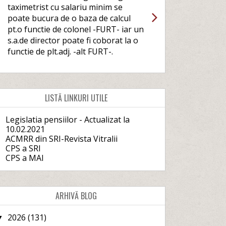
taximetrist cu salariu minim se
poate bucura de o baza de calcul
pt.o functie de colonel -FURT- iar un
s.a.de director poate fi coborat la o
functie de plt.adj. -alt FURT-.
LISTĂ LINKURI UTILE
Legislatia pensiilor - Actualizat la
10.02.2021
ACMRR din SRI-Revista Vitralii
CPS a SRI
CPS a MAI
ARHIVĂ BLOG
2026
(131)
▼