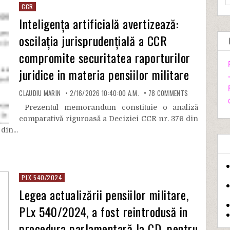
CCR
Inteligența artificială avertizează:
oscilația jurisprudențială a CCR
compromite securitatea raporturilor
juridice in materia pensiilor militare
CLAUDIU MARIN
2/16/2026 10:40:00 A.M.
78
COMMENTS
Prezentul memorandum constituie o analiză
comparativă riguroasă a Deciziei CCR nr. 376 din
din...
PLX 540/2024
Legea actualizării pensiilor militare,
PLx 540/2024, a fost reintrodusă in
procedura parlamentară la CD, pentru