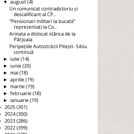
august
(4)
▼
Un comunicat contradictoriu și
descalificant al CP...
"Pensionari militari la bucată"
reprezentați la Co...
Armata a dislocat stânca de la
Pârjoaia
Peripețiile Autostrăzii Pitești- Sibiu
continuă
iulie
(14)
►
iunie
(20)
►
mai
(18)
►
aprilie
(19)
►
martie
(19)
►
februarie
(18)
►
ianuarie
(19)
►
2025
(301)
►
2024
(300)
►
2023
(286)
►
2022
(399)
►