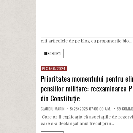
citi articolele de pe blog cu propunerile blo...
DESCHIDEȚI
PLX 540/2024
Prioritatea momentului pentru elim
pensiilor militare: reexaminarea P
din Constituție
CLAUDIU MARIN
8/25/2025 07:00:00 A.M.
69
COMME
Care ar fi explicația că asociațiile de rezer
care s-a declanșat anul trecut prin...