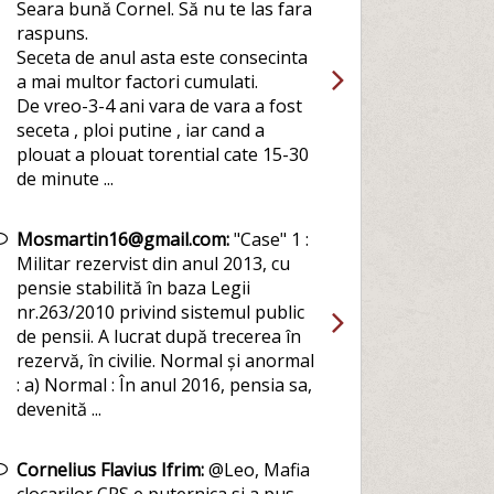
Seara bună Cornel. Să nu te las fara
raspuns.
Seceta de anul asta este consecinta
a mai multor factori cumulati.
De vreo-3-4 ani vara de vara a fost
seceta , ploi putine , iar cand a
plouat a plouat torential cate 15-30
de minute ...
Mosmartin16@gmail.com:
"Case" 1 :
Militar rezervist din anul 2013, cu
pensie stabilită în baza Legii
nr.263/2010 privind sistemul public
de pensii. A lucrat după trecerea în
rezervă, în civilie. Normal și anormal
: a) Normal : În anul 2016, pensia sa,
devenită ...
Cornelius Flavius Ifrim:
@Leo, Mafia