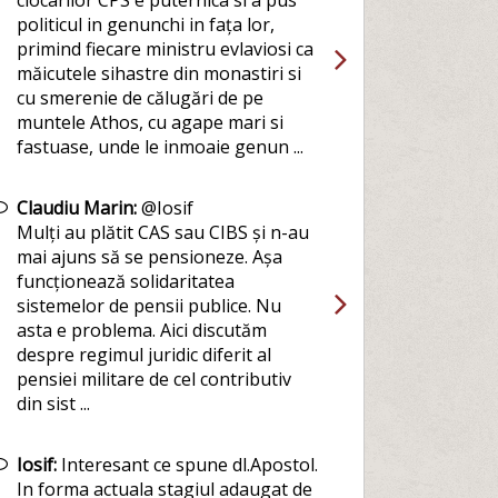
clocarilor CPS e puternica si a pus
politicul in genunchi in fața lor,
primind fiecare ministru evlaviosi ca
măicutele sihastre din monastiri si
cu smerenie de călugări de pe
muntele Athos, cu agape mari si
fastuase, unde le inmoaie genun ...
Claudiu Marin:
@Iosif
Mulți au plătit CAS sau CIBS și n-au
mai ajuns să se pensioneze. Așa
funcționează solidaritatea
sistemelor de pensii publice. Nu
asta e problema. Aici discutăm
despre regimul juridic diferit al
pensiei militare de cel contributiv
din sist ...
Iosif:
Interesant ce spune dl.Apostol.
In forma actuala stagiul adaugat de