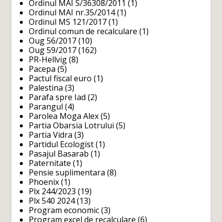
Ordinul MAI S/36308/2011
(1)
Ordinul MAI nr.35/2014
(1)
Ordinul MS 121/2017
(1)
Ordinul comun de recalculare
(1)
Oug 56/2017
(10)
Oug 59/2017
(162)
PR-Hellvig
(8)
Pacepa
(5)
Pactul fiscal euro
(1)
Palestina
(3)
Parafa spre Iad
(2)
Parangul
(4)
Parolea Moga Alex
(5)
Partia Obarsia Lotrului
(5)
Partia Vidra
(3)
Partidul Ecologist
(1)
Pasajul Basarab
(1)
Paternitate
(1)
Pensie suplimentara
(8)
Phoenix
(1)
Plx 244/2023
(19)
Plx 540 2024
(13)
Program economic
(3)
Program excel de recalculare
(6)