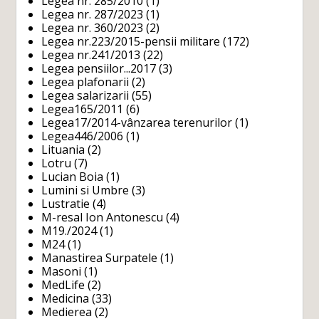
Legea nr. 285/2010
(1)
Legea nr. 287/2023
(1)
Legea nr. 360/2023
(2)
Legea nr.223/2015-pensii militare
(172)
Legea nr.241/2013
(22)
Legea pensiilor...2017
(3)
Legea plafonarii
(2)
Legea salarizarii
(55)
Legea165/2011
(6)
Legea17/2014-vânzarea terenurilor
(1)
Legea446/2006
(1)
Lituania
(2)
Lotru
(7)
Lucian Boia
(1)
Lumini si Umbre
(3)
Lustratie
(4)
M-resal Ion Antonescu
(4)
M19./2024
(1)
M24
(1)
Manastirea Surpatele
(1)
Masoni
(1)
MedLife
(2)
Medicina
(33)
Medierea
(2)