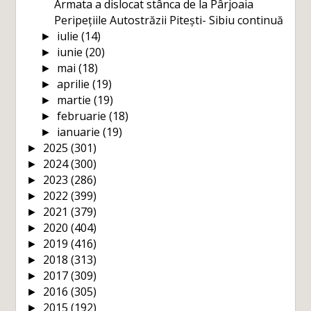
Armata a dislocat stânca de la Pârjoaia
Peripețiile Autostrăzii Pitești- Sibiu continuă
iulie
(14)
►
iunie
(20)
►
mai
(18)
►
aprilie
(19)
►
martie
(19)
►
februarie
(18)
►
ianuarie
(19)
►
2025
(301)
►
2024
(300)
►
2023
(286)
►
2022
(399)
►
2021
(379)
►
2020
(404)
►
2019
(416)
►
2018
(313)
►
2017
(309)
►
2016
(305)
►
2015
(192)
►