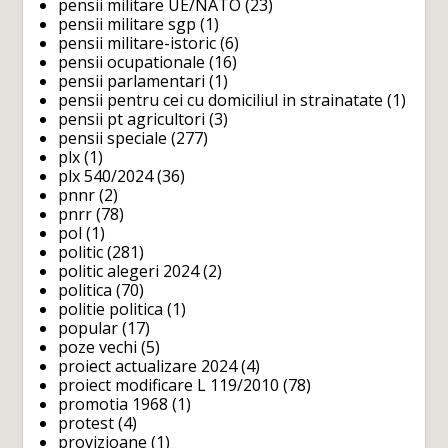
pensii militare UE/NATO
(23)
pensii militare sgp
(1)
pensii militare-istoric
(6)
pensii ocupationale
(16)
pensii parlamentari
(1)
pensii pentru cei cu domiciliul in strainatate
(1)
pensii pt agricultori
(3)
pensii speciale
(277)
plx
(1)
plx 540/2024
(36)
pnnr
(2)
pnrr
(78)
pol
(1)
politic
(281)
politic alegeri 2024
(2)
politica
(70)
politie politica
(1)
popular
(17)
poze vechi
(5)
proiect actualizare 2024
(4)
proiect modificare L 119/2010
(78)
promotia 1968
(1)
protest
(4)
provizioane
(1)