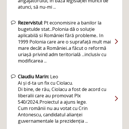
angajatorului, în baza legislației muncii de
atunci, să nu-mi ...
Rezervistul:
Pt economisire a banilor la
bugetulde stat...Polonia dâ o soluție
aplicabilă si României fără probleme.. In
1999 Polonia care are o suprafață mult mai
mare decât a României..a făcut o reformă
uriașă privind adm teritorială ...inclusiv cu
modificarea ...
Claudiu Marin:
Leo
Ai și d-ta un fix cu Ciolacu.
Di bine, de rău, Ciolacu a fost de acord cu
liberalii care au promovat Plx
540/2024..Proiectul a ajuns lege.
Cum românii nu au votat cu Crin
Antonescu, candidatul alianței
guvernamentale la prezidenția ...