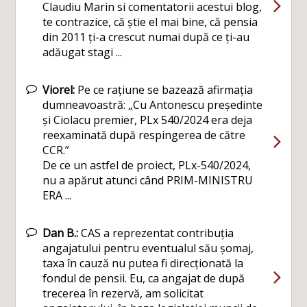
Claudiu Marin si comentatorii acestui blog,
te contrazice, că știe el mai bine, că pensia
din 2011 ți-a crescut numai după ce ți-au
adăugat stagi ...
Viorel:
Pe ce rațiune se bazează afirmația
dumneavoastră: „Cu Antonescu președinte
și Ciolacu premier, PLx 540/2024 era deja
reexaminată după respingerea de către
CCR.”
De ce un astfel de proiect, PLx-540/2024,
nu a apărut atunci când PRIM-MINISTRU
ERA ...
Dan B.:
CAS a reprezentat contribuția
angajatului pentru eventualul său șomaj,
taxa în cauză nu putea fi direcționată la
fondul de pensii. Eu, ca angajat de după
trecerea în rezervă, am solicitat