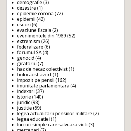
demografie
(3)
dezastre
(1)
epidemie corona
(72)
epidemii
(42)
eseuri
(6)
evaziune fiscala
(2)
evenimentele din 1989
(52)
extremism
(26)
federalizare
(6)
forumul SA
(4)
genocid
(4)
giratoriu
(7)
haz de necaz colectivist
(1)
holocaust avort
(1)
impozit pe pensii
(162)
imunitate parlamentara
(4)
indexari
(37)
istorie
(140)
juridic
(98)
justitie
(69)
legea actualizarii pensiilor militare
(2)
legea educatiei
(1)
lucruri simple care salveaza vieti
(3)
mercenari
(2)