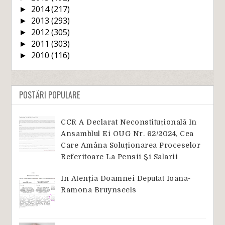
2014
(217)
►
2013
(293)
►
2012
(305)
►
2011
(303)
►
2010
(116)
►
POSTĂRI POPULARE
CCR A Declarat Neconstituțională In
Ansamblul Ei OUG Nr. 62/2024, Cea
Care Amâna Soluționarea Proceselor
Referitoare La Pensii Și Salarii
In Atenția Doamnei Deputat Ioana-
Ramona Bruynseels