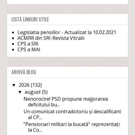
LISTĂ LINKURI UTILE
Legislatia pensiilor - Actualizat la 10.02.2021
ACMRR din SRI-Revista Vitralii
CPS a SRI
CPS a MAI
ARHIVĂ BLOG
2026
(132)
▼
august
(5)
▼
Nenorocire! PSD propune majjorarea
deficitului bu...
Un comunicat contradictoriu și descalificant
al CP...
"Pensionari militari la bucată" reprezentați
la Co...