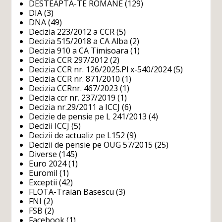
DESTEAPTA-TE ROMANE
(129)
DIA
(3)
DNA
(49)
Decizia 223/2012 a CCR
(5)
Decizia 515/2018 a CA Alba
(2)
Decizia 910 a CA Timisoara
(1)
Decizia CCR 297/2012
(2)
Decizia CCR nr. 126/2025.Pl x-540/2024
(5)
Decizia CCR nr. 871/2010
(1)
Decizia CCRnr. 467/2023
(1)
Decizia ccr nr. 237/2019
(1)
Decizia nr.29/2011 a ICCJ
(6)
Decizie de pensie pe L 241/2013
(4)
Decizii ICCJ
(5)
Decizii de actualiz pe L152
(9)
Decizii de pensie pe OUG 57/2015
(25)
Diverse
(145)
Euro 2024
(1)
Euromil
(1)
Exceptii
(42)
FLOTA-Traian Basescu
(3)
FNI
(2)
FSB
(2)
Facebook
(1)