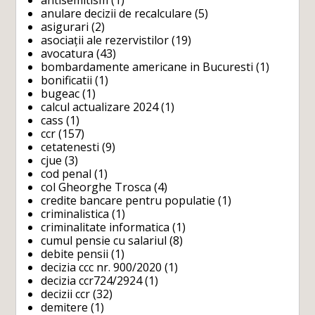
antisemitism
(1)
anulare decizii de recalculare
(5)
asigurari
(2)
asociații ale rezervistilor
(19)
avocatura
(43)
bombardamente americane in Bucuresti
(1)
bonificatii
(1)
bugeac
(1)
calcul actualizare 2024
(1)
cass
(1)
ccr
(157)
cetatenesti
(9)
cjue
(3)
cod penal
(1)
col Gheorghe Trosca
(4)
credite bancare pentru populatie
(1)
criminalistica
(1)
criminalitate informatica
(1)
cumul pensie cu salariul
(8)
debite pensii
(1)
decizia ccc nr. 900/2020
(1)
decizia ccr724/2924
(1)
decizii ccr
(32)
demitere
(1)