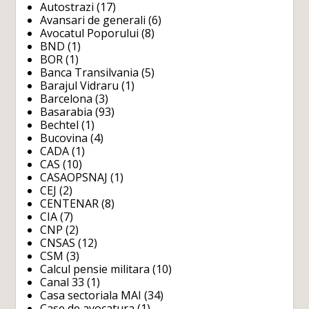
Autostrazi
(17)
Avansari de generali
(6)
Avocatul Poporului
(8)
BND
(1)
BOR
(1)
Banca Transilvania
(5)
Barajul Vidraru
(1)
Barcelona
(3)
Basarabia
(93)
Bechtel
(1)
Bucovina
(4)
CADA
(1)
CAS
(10)
CASAOPSNAJ
(1)
CEJ
(2)
CENTENAR
(8)
CIA
(7)
CNP
(2)
CNSAS
(12)
CSM
(3)
Calcul pensie militara
(10)
Canal 33
(1)
Casa sectoriala MAI
(34)
Case de avocatura
(1)