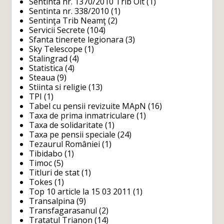
Sentinta nr. 1370/2010 Trib Olt
(1)
Sentinta nr. 338/2010
(1)
Sentinţa Trib Neamţ
(2)
Servicii Secrete
(104)
Sfanta tinerete legionara
(3)
Sky Telescope
(1)
Stalingrad
(4)
Statistica
(4)
Steaua
(9)
Stiinta si religie
(13)
TPI
(1)
Tabel cu pensii revizuite MApN
(16)
Taxa de prima inmatriculare
(1)
Taxa de solidaritate
(1)
Taxa pe pensii speciale
(24)
Tezaurul României
(1)
Tibidabo
(1)
Timoc
(5)
Titluri de stat
(1)
Tokes
(1)
Top 10 article la 15 03 2011
(1)
Transalpina
(9)
Transfagarasanul
(2)
Tratatul Trianon
(14)