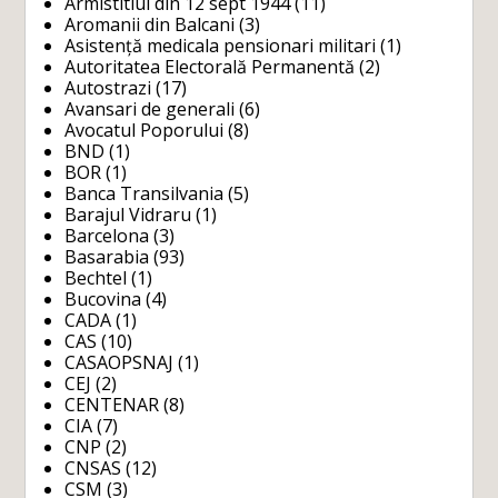
Armistitiul din 12 sept 1944
(11)
Aromanii din Balcani
(3)
Asistență medicala pensionari militari
(1)
Autoritatea Electorală Permanentă
(2)
Autostrazi
(17)
Avansari de generali
(6)
Avocatul Poporului
(8)
BND
(1)
BOR
(1)
Banca Transilvania
(5)
Barajul Vidraru
(1)
Barcelona
(3)
Basarabia
(93)
Bechtel
(1)
Bucovina
(4)
CADA
(1)
CAS
(10)
CASAOPSNAJ
(1)
CEJ
(2)
CENTENAR
(8)
CIA
(7)
CNP
(2)
CNSAS
(12)
CSM
(3)