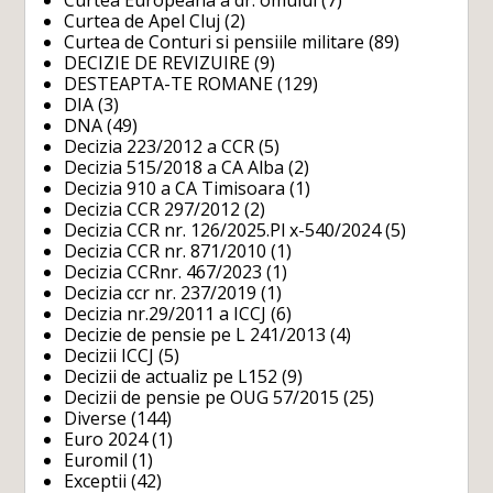
Curtea Europeana a dr. omului
(7)
Curtea de Apel Cluj
(2)
Curtea de Conturi si pensiile militare
(89)
DECIZIE DE REVIZUIRE
(9)
DESTEAPTA-TE ROMANE
(129)
DIA
(3)
DNA
(49)
Decizia 223/2012 a CCR
(5)
Decizia 515/2018 a CA Alba
(2)
Decizia 910 a CA Timisoara
(1)
Decizia CCR 297/2012
(2)
Decizia CCR nr. 126/2025.Pl x-540/2024
(5)
Decizia CCR nr. 871/2010
(1)
Decizia CCRnr. 467/2023
(1)
Decizia ccr nr. 237/2019
(1)
Decizia nr.29/2011 a ICCJ
(6)
Decizie de pensie pe L 241/2013
(4)
Decizii ICCJ
(5)
Decizii de actualiz pe L152
(9)
Decizii de pensie pe OUG 57/2015
(25)
Diverse
(144)
Euro 2024
(1)
Euromil
(1)
Exceptii
(42)