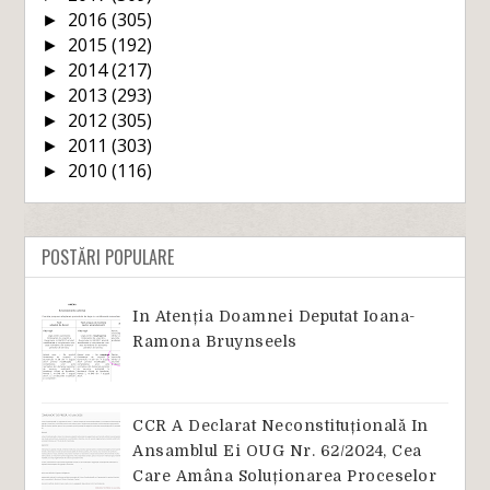
2016
(305)
►
2015
(192)
►
2014
(217)
►
2013
(293)
►
2012
(305)
►
2011
(303)
►
2010
(116)
►
POSTĂRI POPULARE
In Atenția Doamnei Deputat Ioana-
Ramona Bruynseels
CCR A Declarat Neconstituțională In
Ansamblul Ei OUG Nr. 62/2024, Cea
Care Amâna Soluționarea Proceselor