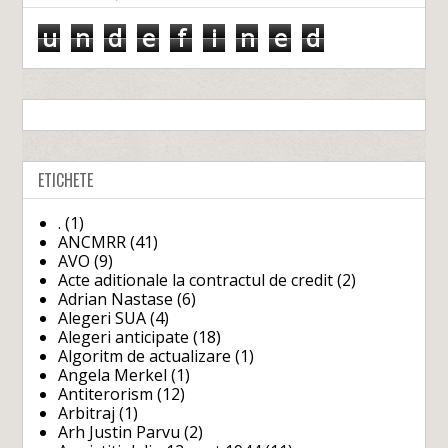
u
n
d
e
f
i
n
e
d
ETICHETE
.
(1)
ANCMRR
(41)
AVO
(9)
Acte aditionale la contractul de credit
(2)
Adrian Nastase
(6)
Alegeri SUA
(4)
Alegeri anticipate
(18)
Algoritm de actualizare
(1)
Angela Merkel
(1)
Antiterorism
(12)
Arbitraj
(1)
Arh Justin Parvu
(2)