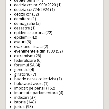
debite pensii
(1)
decizia ccc nr. 900/2020
(1)
decizia ccr724/2924
(1)
decizii ccr
(32)
demitere
(1)
demografie
(3)
dezastre
(1)
epidemie corona
(72)
epidemii
(42)
eseuri
(6)
evaziune fiscala
(2)
evenimentele din 1989
(52)
extremism
(26)
federalizare
(6)
forumul SA
(4)
genocid
(4)
giratoriu
(7)
haz de necaz colectivist
(1)
holocaust avort
(1)
impozit pe pensii
(162)
imunitate parlamentara
(4)
indexari
(37)
istorie
(140)
juridic
(98)