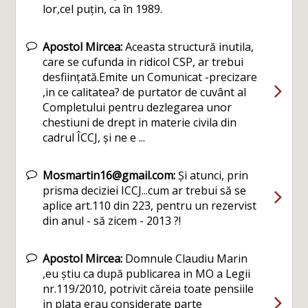
lor,cel puțin, ca în 1989.
Apostol Mircea:
Aceasta structură inutila,
care se cufunda in ridicol CSP, ar trebui
desființată.Emite un Comunicat -precizare
,in ce calitatea? de purtator de cuvânt al
Completului pentru dezlegarea unor
chestiuni de drept in materie civila din
cadrul ÎCCJ, și ne e ...
Mosmartin16@gmail.com:
Și atunci, prin
prisma deciziei ICCJ...cum ar trebui să se
aplice art.110 din 223, pentru un rezervist
din anul - să zicem - 2013 ?!
Apostol Mircea:
Domnule Claudiu Marin
,eu știu ca după publicarea in MO a Legii
nr.119/2010, potrivit căreia toate pensiile
in plata erau considerate parte