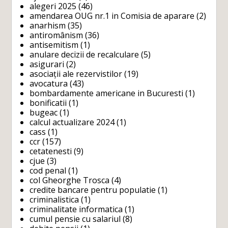
alegeri 2025
(46)
amendarea OUG nr.1 in Comisia de aparare
(2)
anarhism
(35)
antiromânism
(36)
antisemitism
(1)
anulare decizii de recalculare
(5)
asigurari
(2)
asociații ale rezervistilor
(19)
avocatura
(43)
bombardamente americane in Bucuresti
(1)
bonificatii
(1)
bugeac
(1)
calcul actualizare 2024
(1)
cass
(1)
ccr
(157)
cetatenesti
(9)
cjue
(3)
cod penal
(1)
col Gheorghe Trosca
(4)
credite bancare pentru populatie
(1)
criminalistica
(1)
criminalitate informatica
(1)
cumul pensie cu salariul
(8)