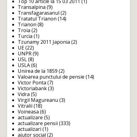
Top 10 article la 15 03 2011
(1)
Transalpina
(9)
Transfagarasanul
(2)
Tratatul Trianon
(14)
Trianon
(8)
Troia
(2)
Turcia
(1)
Tzunamy 2011 Japonia
(2)
UE
(22)
UNPR
(9)
USL
(8)
USLA
(6)
Unirea de la 1859
(2)
Valoarea punctului de pensie
(14)
Victor Ponta
(7)
Victoriabank
(3)
Vidra
(5)
Virgil Magureanu
(3)
Vitralii
(18)
Voineasa
(6)
actualizare
(5)
actualizare pensii
(333)
actualizari
(1)
ajutor social
(2)