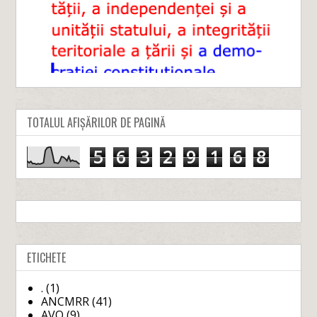
TOTALUL AFIȘĂRILOR DE PAGINĂ
5
6
3
2
9
1
6
8
ETICHETE
.
(1)
ANCMRR
(41)
AVO
(9)