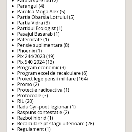
Parafa spre Iad
(2)
Parangul
(4)
Parolea Moga Alex
(5)
Partia Obarsia Lotrului
(5)
Partia Vidra
(3)
Partidul Ecologist
(1)
Pasajul Basarab
(1)
Paternitate
(1)
Pensie suplimentara
(8)
Phoenix
(1)
Plx 244/2023
(19)
Plx 540 2024
(13)
Program economic
(3)
Program excel de recalculare
(6)
Proiect lege pensii militare
(164)
Promo
(2)
Protectie radioactiva
(1)
Protocoale
(3)
RIL
(20)
Radu Gyr-poet legionar
(1)
Raspuns contestatie
(2)
Razboi hibrid
(1)
Recalculare pt stagii ulterioare
(28)
Regulament
(1)