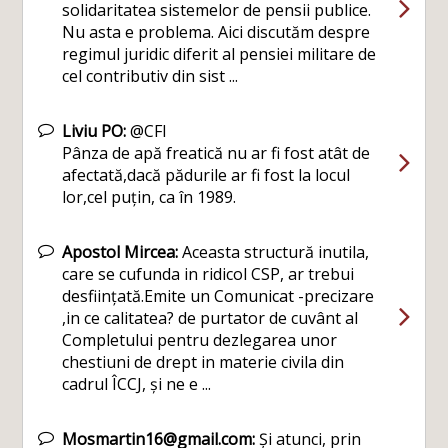
solidaritatea sistemelor de pensii publice.
Nu asta e problema. Aici discutăm despre
regimul juridic diferit al pensiei militare de
cel contributiv din sist ...
Liviu PO:
@CFI
Pânza de apă freatică nu ar fi fost atât de
afectată,dacă pădurile ar fi fost la locul
lor,cel puțin, ca în 1989.
Apostol Mircea:
Aceasta structură inutila,
care se cufunda in ridicol CSP, ar trebui
desființată.Emite un Comunicat -precizare
,in ce calitatea? de purtator de cuvânt al
Completului pentru dezlegarea unor
chestiuni de drept in materie civila din
cadrul ÎCCJ, și ne e ...
Mosmartin16@gmail.com:
Și atunci, prin