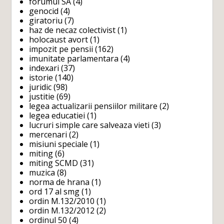
forumul SA
(4)
genocid
(4)
giratoriu
(7)
haz de necaz colectivist
(1)
holocaust avort
(1)
impozit pe pensii
(162)
imunitate parlamentara
(4)
indexari
(37)
istorie
(140)
juridic
(98)
justitie
(69)
legea actualizarii pensiilor militare
(2)
legea educatiei
(1)
lucruri simple care salveaza vieti
(3)
mercenari
(2)
misiuni speciale
(1)
miting
(6)
miting SCMD
(31)
muzica
(8)
norma de hrana
(1)
ord 17 al smg
(1)
ordin M.132/2010
(1)
ordin M.132/2012
(2)
ordinul 50
(4)