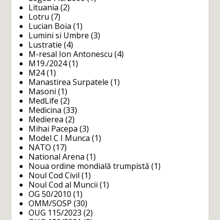
Lituania
(2)
Lotru
(7)
Lucian Boia
(1)
Lumini si Umbre
(3)
Lustratie
(4)
M-resal Ion Antonescu
(4)
M19./2024
(1)
M24
(1)
Manastirea Surpatele
(1)
Masoni
(1)
MedLife
(2)
Medicina
(33)
Medierea
(2)
Mihai Pacepa
(3)
Model C I Munca
(1)
NATO
(17)
National Arena
(1)
Noua ordine mondială trumpistă
(1)
Noul Cod Civil
(1)
Noul Cod al Muncii
(1)
OG 50/2010
(1)
OMM/SOSP
(30)
OUG 115/2023
(2)