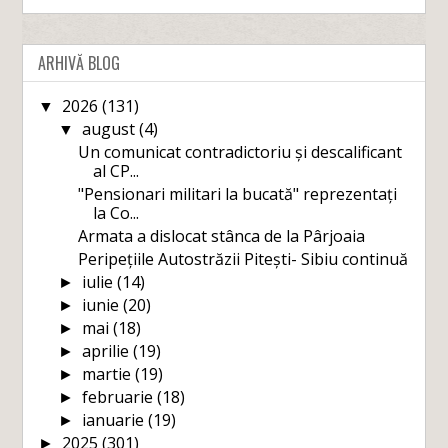
ARHIVĂ BLOG
2026
(131)
▼
august
(4)
▼
Un comunicat contradictoriu și descalificant
al CP...
"Pensionari militari la bucată" reprezentați
la Co...
Armata a dislocat stânca de la Pârjoaia
Peripețiile Autostrăzii Pitești- Sibiu continuă
iulie
(14)
►
iunie
(20)
►
mai
(18)
►
aprilie
(19)
►
martie
(19)
►
februarie
(18)
►
ianuarie
(19)
►
2025
(301)
►