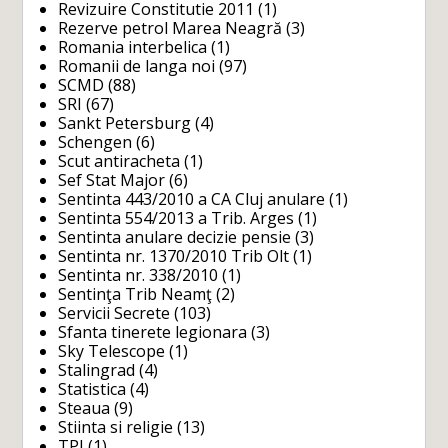
Revizuire Constitutie 2011
(1)
Rezerve petrol Marea Neagră
(3)
Romania interbelica
(1)
Romanii de langa noi
(97)
SCMD
(88)
SRI
(67)
Sankt Petersburg
(4)
Schengen
(6)
Scut antiracheta
(1)
Sef Stat Major
(6)
Sentinta 443/2010 a CA Cluj anulare
(1)
Sentinta 554/2013 a Trib. Arges
(1)
Sentinta anulare decizie pensie
(3)
Sentinta nr. 1370/2010 Trib Olt
(1)
Sentinta nr. 338/2010
(1)
Sentinţa Trib Neamţ
(2)
Servicii Secrete
(103)
Sfanta tinerete legionara
(3)
Sky Telescope
(1)
Stalingrad
(4)
Statistica
(4)
Steaua
(9)
Stiinta si religie
(13)
TPI
(1)