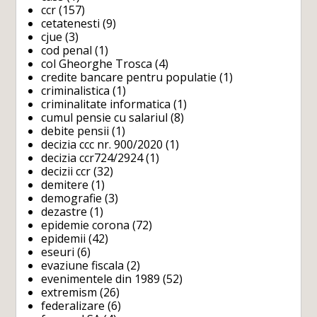
ccr
(157)
cetatenesti
(9)
cjue
(3)
cod penal
(1)
col Gheorghe Trosca
(4)
credite bancare pentru populatie
(1)
criminalistica
(1)
criminalitate informatica
(1)
cumul pensie cu salariul
(8)
debite pensii
(1)
decizia ccc nr. 900/2020
(1)
decizia ccr724/2924
(1)
decizii ccr
(32)
demitere
(1)
demografie
(3)
dezastre
(1)
epidemie corona
(72)
epidemii
(42)
eseuri
(6)
evaziune fiscala
(2)
evenimentele din 1989
(52)
extremism
(26)
federalizare
(6)