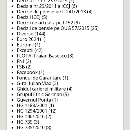
Decizia ccr nr. 237/2019
(1)
Decizia nr.29/2011 a ICCJ
(6)
Decizie de pensie pe L 241/2013
(4)
Decizii ICCJ
(5)
Decizii de actualiz pe L152
(9)
Decizii de pensie pe OUG 57/2015
(25)
Diverse
(144)
Euro 2024
(1)
Euromil
(1)
Exceptii
(42)
FLOTA-Traian Basescu
(3)
FNI
(2)
FSB
(2)
Facebook
(1)
Fondul de Garantare
(1)
G-ral Iulian Vlad
(3)
Ghidul carierei militare
(4)
Grupul Etnic German
(5)
Guvernul Ponta
(1)
HG 1188/2001
(1)
HG 1294/2001
(12)
HG 146/2016
(2)
HG 735
(3)
HG 735/2010
(8)