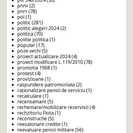
plx 540/2024
(36)
pnnr
(2)
pnrr
(78)
pol
(1)
politic
(281)
politic alegeri 2024
(2)
politica
(70)
politie politica
(1)
popular
(17)
poze vechi
(5)
proiect actualizare 2024
(4)
proiect modificare L 119/2010
(78)
promotia 1968
(1)
protest
(4)
provizioane
(1)
raspundere patromoniala
(2)
raționalizare pensii de serviciu
(1)
recalculare
(1)
recensamant
(5)
rechemare/mobilizare rezervisti
(4)
rechzitoriu Flota
(1)
reconstructie
(5)
reesalonare credite
(1)
reevaluare pensii militare
(56)