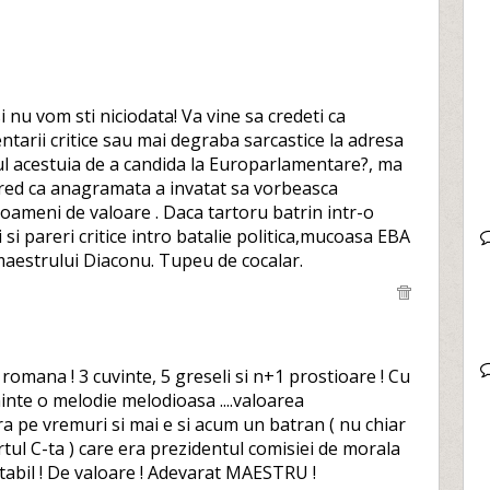
 nu vom sti niciodata! Va vine sa credeti ca
arii critice sau mai degraba sarcastice la adresa
tul acestuia de a candida la Europarlamentare?, ma
 cred ca anagramata a invatat sa vorbeasca
 oameni de valoare . Daca tartoru batrin intr-o
si pareri critice intro batalie politica,mucoasa EBA
 maestrului Diaconu. Tupeu de cocalar.
a romana ! 3 cuvinte, 5 greseli si n+1 prostioare ! Cu
minte o melodie melodioasa ....valoarea
 era pe vremuri si mai e si acum un batran ( nu chiar
tul C-ta ) care era prezidentul comisiei de morala
eritabil ! De valoare ! Adevarat MAESTRU !