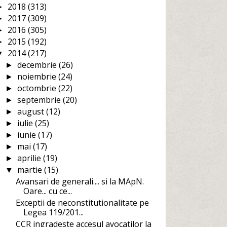
2018
(313)
►
2017
(309)
►
2016
(305)
►
2015
(192)
►
2014
(217)
▼
decembrie
(26)
►
noiembrie
(24)
►
octombrie
(22)
►
septembrie
(20)
►
august
(12)
►
iulie
(25)
►
iunie
(17)
►
mai
(17)
►
aprilie
(19)
►
martie
(15)
▼
Avansari de generali.... si la MApN.
Oare... cu ce...
Exceptii de neconstitutionalitate pe
Legea 119/201...
CCR ingradeste accesul avocatilor la