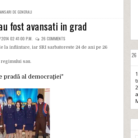
ANSARI DE GENERALI
 au fost avansati in grad
/2014 02:41:00 P.M.
26
COMMENTS
e la infiintare, iar SRI sarbatoreste 24 de ani pe 26
26
 regimului sau.
1
e pradă al democraţiei"
t
2
a
M