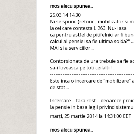
mos alecu spunea...
25.03.14 14.30
Ni se spune (retoric , mobilizator si 
la cei care contesta L 263. Nu-i asa
ca pentru astfel de pitifelnici ar fi bu
calcul al pensiei sa fie ultima solda?" .
MAI si a serviciilor ...
Contorsionata de ura trebuie sa fie acea
sa-i loveasca pe toti ceilalti ! ...
----------------------------------------------
Este inca o incercare de "mobilizare" 
de stat ...
Incercare ... fara rost ... deoarece proie
la pensie in baza legii privind sistemul
marți, 25 martie 2014 la 14:31:00 EET
mos alecu spunea...