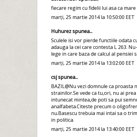
fiecare regim cu fidelii lui asa ca mare 
marți, 25 martie 2014 la 10:50:00 EET
Huhurez spunea...
Sculele isi vor pierde functiile odata c
adauga la cei care contesta L 263. Nu-i
lege in care baza de calcul al pensiei s
marți, 25 martie 2014 la 13:02:00 EET
csj spunea...
BAZIL@Nu vezi domnule ca proasta nu s
strainilor.Se vede ca tu,ori, nu ai pre
intunecat mintea,de poti sa pui semnul
analfabeta.Citeste precum o oligofren
nu.Basescu trebuia mai intai sa o trim
in politica.
marți, 25 martie 2014 la 13:40:00 EET