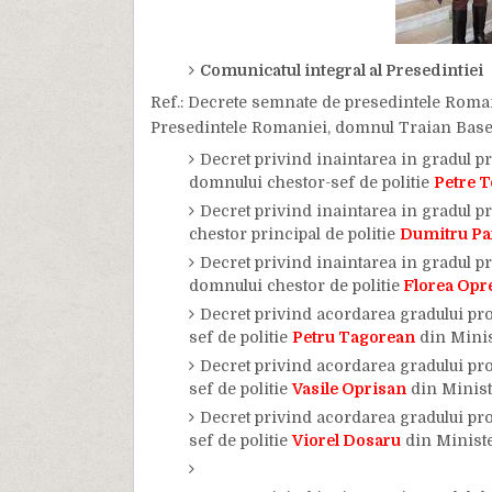
Comunicatul integral al Presedintiei
Ref.: Decrete semnate de presedintele Romani
Presedintele Romaniei, domnul Traian Basesc
Decret privind inaintarea in gradul pr
domnului chestor-sef de politie
Petre 
Decret privind inaintarea in gradul pr
chestor principal de politie
Dumitru Pa
Decret privind inaintarea in gradul pr
domnului chestor de politie
Florea Opr
Decret privind acordarea gradului pro
sef de politie
Petru Tagorean
din Minis
Decret privind acordarea gradului pro
sef de politie
Vasile Oprisan
din Ministe
Decret privind acordarea gradului pro
sef de politie
Viorel Dosaru
din Ministe