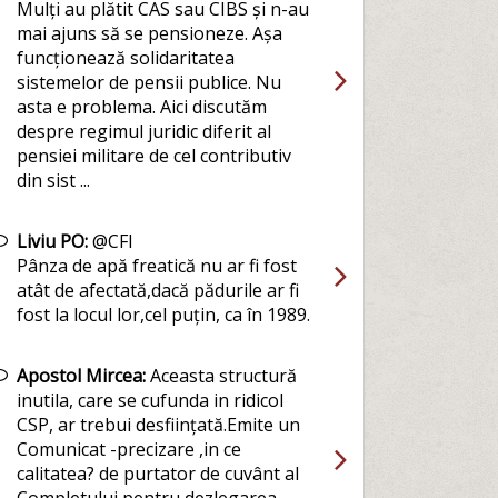
Mulți au plătit CAS sau CIBS și n-au
mai ajuns să se pensioneze. Așa
funcționează solidaritatea
sistemelor de pensii publice. Nu
asta e problema. Aici discutăm
despre regimul juridic diferit al
pensiei militare de cel contributiv
din sist ...
Liviu PO:
@CFI
Pânza de apă freatică nu ar fi fost
atât de afectată,dacă pădurile ar fi
fost la locul lor,cel puțin, ca în 1989.
Apostol Mircea:
Aceasta structură
inutila, care se cufunda in ridicol
CSP, ar trebui desființată.Emite un
Comunicat -precizare ,in ce
calitatea? de purtator de cuvânt al