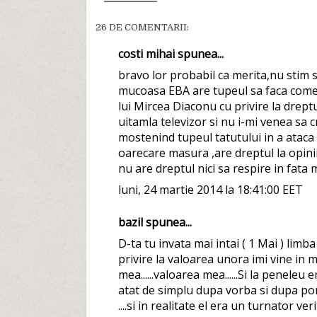
26 DE COMENTARII:
costi mihai spunea...
bravo lor probabil ca merita,nu stim si
mucoasa EBA are tupeul sa faca coment
lui Mircea Diaconu cu privire la drep
uitamla televizor si nu i-mi venea sa
mostenind tupeul tatutului in a ataca
oarecare masura ,are dreptul la opinii 
nu are dreptul nici sa respire in fata
luni, 24 martie 2014 la 18:41:00 EET
bazil spunea...
D-ta tu invata mai intai ( 1 Mai ) limb
privire la valoarea unora imi vine in 
mea......valoarea mea......Si la peneleu
atat de simplu dupa vorba si dupa por
....si in realitate el era un turnator v