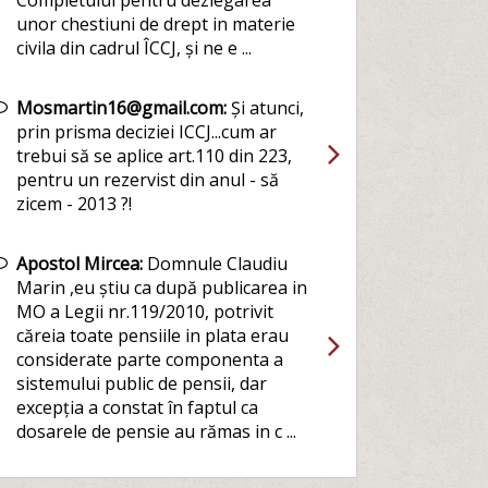
Completului pentru dezlegarea
unor chestiuni de drept in materie
civila din cadrul ÎCCJ, și ne e ...
Mosmartin16@gmail.com:
Și atunci,
prin prisma deciziei ICCJ...cum ar
trebui să se aplice art.110 din 223,
pentru un rezervist din anul - să
zicem - 2013 ?!
Apostol Mircea:
Domnule Claudiu
Marin ,eu știu ca după publicarea in
MO a Legii nr.119/2010, potrivit
căreia toate pensiile in plata erau
considerate parte componenta a
sistemului public de pensii, dar
excepția a constat în faptul ca
dosarele de pensie au rămas in c ...