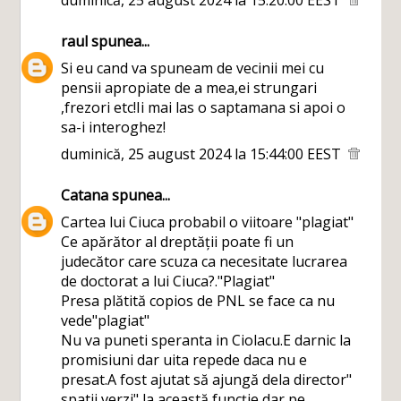
raul
spunea...
Si eu cand va spuneam de vecinii mei cu
pensii apropiate de a mea,ei strungari
,frezori etc!Ii mai las o saptamana si apoi o
sa-i interoghez!
duminică, 25 august 2024 la 15:44:00 EEST
Catana
spunea...
Cartea lui Ciuca probabil o viitoare "plagiat"
Ce apărător al dreptății poate fi un
judecător care scuza ca necesitate lucrarea
de doctorat a lui Ciuca?."Plagiat"
Presa plătită copios de PNL se face ca nu
vede"plagiat"
Nu va puneti speranta in Ciolacu.E darnic la
promisiuni dar uita repede daca nu e
presat.A fost ajutat să ajungă dela director"
spatii verzi" la această funcție dar pe