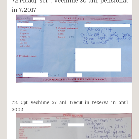
72.Plt.adj. sef , vechime 30 ani, pensionat
in 7/2017
73. Cpt. vechime 27 ani, trecut in rezerva in anul
2002