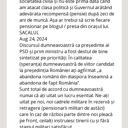
societatea civilă și nu este prima dată când
am atacat clasa politică și Guvernul arătând
adevărata recompensă (pensie) după zeci de
ani de muncă. Așa ar trebui să scrie fiecare
pensionar pe blogul / presa din orașul lui.
SACALUL
Aug 24, 2024
Discursul dumneavoastră ca președinte al
PSD și prim ministru a fost destul de bine
sintetizat pe priorități. În calitatea
(speranța) dumneavoastră de viitor candidat
la președinția României ați agfirmat „a
abandona românii din diaspora înseamnă a
abandona de fapt România”.
Sunt total de accord cu dumneavoastră
numai că ați uitat un lucru esential. Ne-ați
uitat pe noi, noi cadrele militare în rezervă și
retragere (pensionarii militari de astăzi)
care în caz de război parte dintre noi pleacă
pe front, ceilalți instruiesc tinerii cu și fără
stagiul militari satisfăcut.