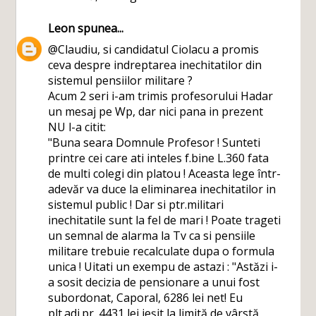
Leon
spunea...
@Claudiu, si candidatul Ciolacu a promis
ceva despre indreptarea inechitatilor din
sistemul pensiilor militare ?
Acum 2 seri i-am trimis profesorului Hadar
un mesaj pe Wp, dar nici pana in prezent
NU l-a citit:
"Buna seara Domnule Profesor ! Sunteti
printre cei care ati inteles f.bine L.360 fata
de multi colegi din platou ! Aceasta lege într-
adevăr va duce la eliminarea inechitatilor in
sistemul public ! Dar si ptr.militari
inechitatile sunt la fel de mari ! Poate trageti
un semnal de alarma la Tv ca si pensiile
militare trebuie recalculate dupa o formula
unica ! Uitati un exempu de astazi : "Astăzi i-
a sosit decizia de pensionare a unui fost
subordonat, Caporal, 6286 lei net! Eu
plt.adj.pr. 4431 lei ieșit la limită de vârstă