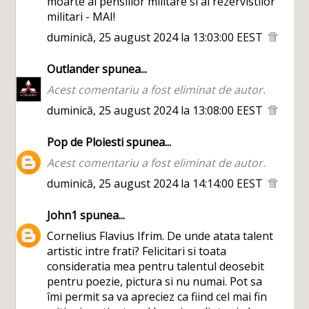
moarte al pensiilor militare si al rezervistilor
militari - MAI!
duminică, 25 august 2024 la 13:03:00 EEST
Outlander
spunea...
Acest comentariu a fost eliminat de autor.
duminică, 25 august 2024 la 13:08:00 EEST
Pop de Ploiesti
spunea...
Acest comentariu a fost eliminat de autor.
duminică, 25 august 2024 la 14:14:00 EEST
John1
spunea...
Cornelius Flavius Ifrim. De unde atata talent
artistic intre frati? Felicitari si toata
consideratia mea pentru talentul deosebit
pentru poezie, pictura si nu numai. Pot sa
îmi permit sa va apreciez ca fiind cel mai fin