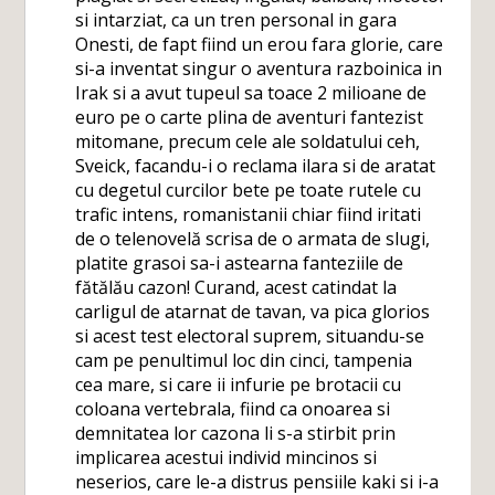
si intarziat, ca un tren personal in gara
Onesti, de fapt fiind un erou fara glorie, care
si-a inventat singur o aventura razboinica in
Irak si a avut tupeul sa toace 2 milioane de
euro pe o carte plina de aventuri fantezist
mitomane, precum cele ale soldatului ceh,
Sveick, facandu-i o reclama ilara si de aratat
cu degetul curcilor bete pe toate rutele cu
trafic intens, romanistanii chiar fiind iritati
de o telenovelă scrisa de o armata de slugi,
platite grasoi sa-i astearna fanteziile de
fătălău cazon! Curand, acest catindat la
carligul de atarnat de tavan, va pica glorios
si acest test electoral suprem, situandu-se
cam pe penultimul loc din cinci, tampenia
cea mare, si care ii infurie pe brotacii cu
coloana vertebrala, fiind ca onoarea si
demnitatea lor cazona li s-a stirbit prin
implicarea acestui individ mincinos si
neserios, care le-a distrus pensiile kaki si i-a