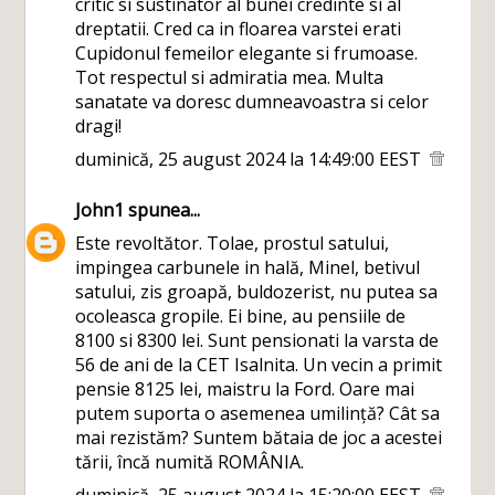
critic si sustinator al bunei credinte si al
dreptatii. Cred ca in floarea varstei erati
Cupidonul femeilor elegante si frumoase.
Tot respectul si admiratia mea. Multa
sanatate va doresc dumneavoastra si celor
dragi!
duminică, 25 august 2024 la 14:49:00 EEST
John1
spunea...
Este revoltător. Tolae, prostul satului,
impingea carbunele in hală, Minel, betivul
satului, zis groapă, buldozerist, nu putea sa
ocoleasca gropile. Ei bine, au pensiile de
8100 si 8300 lei. Sunt pensionati la varsta de
56 de ani de la CET Isalnita. Un vecin a primit
pensie 8125 lei, maistru la Ford. Oare mai
putem suporta o asemenea umilință? Cât sa
mai rezistăm? Suntem bătaia de joc a acestei
tării, încă numită ROMÂNIA.
duminică, 25 august 2024 la 15:20:00 EEST