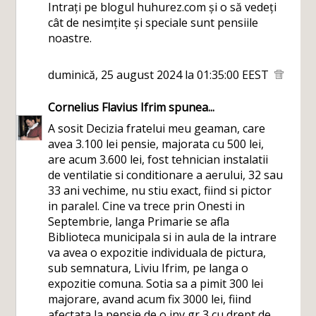
Intrați pe blogul huhurez.com și o să vedeți
cât de nesimțite și speciale sunt pensiile
noastre.
duminică, 25 august 2024 la 01:35:00 EEST
Cornelius Flavius Ifrim
spunea...
A sosit Decizia fratelui meu geaman, care
avea 3.100 lei pensie, majorata cu 500 lei,
are acum 3.600 lei, fost tehnician instalatii
de ventilatie si conditionare a aerului, 32 sau
33 ani vechime, nu stiu exact, fiind si pictor
in paralel. Cine va trece prin Onesti in
Septembrie, langa Primarie se afla
Biblioteca municipala si in aula de la intrare
va avea o expozitie individuala de pictura,
sub semnatura, Liviu Ifrim, pe langa o
expozitie comuna. Sotia sa a pimit 300 lei
majorare, avand acum fix 3000 lei, fiind
afectata la pensie de o inv gr 3 cu drept de