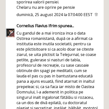
sporirea valorii pensiei.
Chelaru nu are oprire pe pensie
duminică, 25 august 2024 la 07:04:00 EEST
Cornelius Flavius Ifrim
spunea...
Cu gandul de a mai ironiza inca o data
Ostirea romanistană, după ce a afirmat ca
institutia este inutila societatii, pentru ca
este plictisitoare si ca acolo doar se citeste
ziarul, se uita plictisit la Telejurnal, se coase
petlite, gulerase si nasturi de tabla,
profesorul de recreație, cu sase casoaie
obtinute din spagi pe meditatii, cum se
lauda el pas cu pas in bantustana educată
pana a ajuns esuată, fiind atarnat in inaltul
prepeleac si, ca sa faca iar misto de Oastea
Domnului, l-a ademenit in politica pe
singurul inalt ingalonat fătălău si rozaceu,
ca un dos de divă epilată, cu doctoratul
plagiat si secretizat, ingălat, bâlbâit, mototol