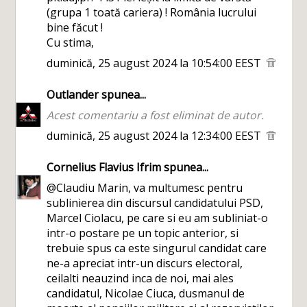
(grupa 1 toată cariera) ! România lucrului
bine făcut !
Cu stima,
duminică, 25 august 2024 la 10:54:00 EEST
Outlander
spunea...
Acest comentariu a fost eliminat de autor.
duminică, 25 august 2024 la 12:34:00 EEST
Cornelius Flavius Ifrim
spunea...
@Claudiu Marin, va multumesc pentru
sublinierea din discursul candidatului PSD,
Marcel Ciolacu, pe care si eu am subliniat-o
intr-o postare pe un topic anterior, si
trebuie spus ca este singurul candidat care
ne-a apreciat intr-un discurs electoral,
ceilalti neauzind inca de noi, mai ales
candidatul, Nicolae Ciuca, dusmanul de