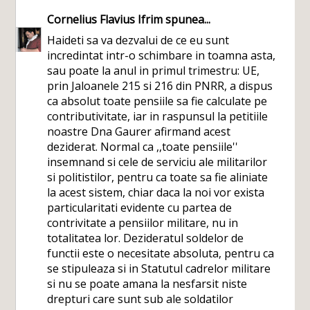
Cornelius Flavius Ifrim
spunea...
Haideti sa va dezvalui de ce eu sunt
incredintat intr-o schimbare in toamna asta,
sau poate la anul in primul trimestru: UE,
prin Jaloanele 215 si 216 din PNRR, a dispus
ca absolut toate pensiile sa fie calculate pe
contributivitate, iar in raspunsul la petitiile
noastre Dna Gaurer afirmand acest
deziderat. Normal ca ,,toate pensiile''
insemnand si cele de serviciu ale militarilor
si politistilor, pentru ca toate sa fie aliniate
la acest sistem, chiar daca la noi vor exista
particularitati evidente cu partea de
contrivitate a pensiilor militare, nu in
totalitatea lor. Dezideratul soldelor de
functii este o necesitate absoluta, pentru ca
se stipuleaza si in Statutul cadrelor militare
si nu se poate amana la nesfarsit niste
drepturi care sunt sub ale soldatilor