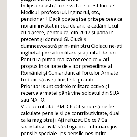
În lipsa noastră, cine va face acest lucru ?
Medicul, profesorul, inginerul, etc.,
pensionar ? Dacă poate și se pricepe ceea ce
noi am învățat în zeci de ani, le cedăm locul
cu plăcere, pentru că, din 2017 și până în
prezent și domnul Gl. Ciucă și
dumneavoastră prim-ministru Ciolacu ne-ați
înghețat pensiili militare și ați uitat de noi.
Pentru a putea realiza tot ceea ce v-ați
propus în calitate de viitor președinte al
României și Comandant al Forțelor Armate
trebuie să aveți liniște la granite.
Prioritari sunt cadrele militare active și
rezerva armatei până vine soldatul din SUA
sau NATO.
V-au cerut atât BM, CE cât și noi să ne fie
calculate pensile și pe contributivitate, dual
ca la magistrați. Ați refuzat. De ce ? Ca
societatea civilă să strige în continuare jos
pensile speciale, jos pensile nesimțite.