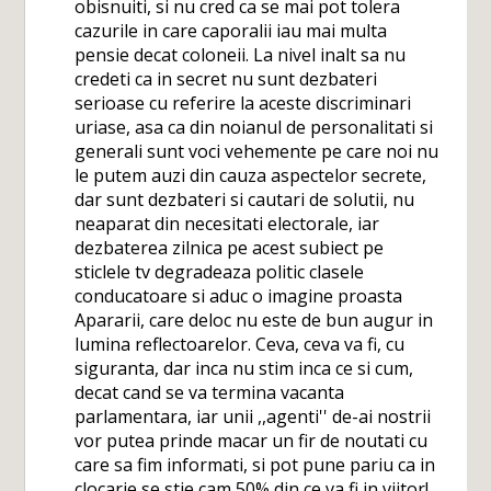
obisnuiti, si nu cred ca se mai pot tolera
cazurile in care caporalii iau mai multa
pensie decat coloneii. La nivel inalt sa nu
credeti ca in secret nu sunt dezbateri
serioase cu referire la aceste discriminari
uriase, asa ca din noianul de personalitati si
generali sunt voci vehemente pe care noi nu
le putem auzi din cauza aspectelor secrete,
dar sunt dezbateri si cautari de solutii, nu
neaparat din necesitati electorale, iar
dezbaterea zilnica pe acest subiect pe
sticlele tv degradeaza politic clasele
conducatoare si aduc o imagine proasta
Apararii, care deloc nu este de bun augur in
lumina reflectoarelor. Ceva, ceva va fi, cu
siguranta, dar inca nu stim inca ce si cum,
decat cand se va termina vacanta
parlamentara, iar unii ,,agenti'' de-ai nostrii
vor putea prinde macar un fir de noutati cu
care sa fim informati, si pot pune pariu ca in
clocarie se stie cam 50% din ce va fi in viitor!