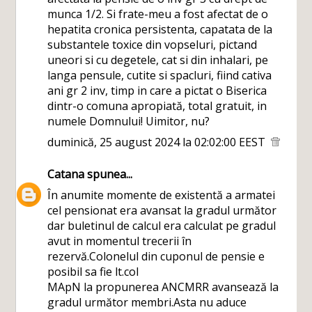
munca 1/2. Si frate-meu a fost afectat de o
hepatita cronica persistenta, capatata de la
substantele toxice din vopseluri, pictand
uneori si cu degetele, cat si din inhalari, pe
langa pensule, cutite si spacluri, fiind cativa
ani gr 2 inv, timp in care a pictat o Biserica
dintr-o comuna apropiată, total gratuit, in
numele Domnului! Uimitor, nu?
duminică, 25 august 2024 la 02:02:00 EEST
Catana
spunea...
În anumite momente de existentă a armatei
cel pensionat era avansat la gradul următor
dar buletinul de calcul era calculat pe gradul
avut in momentul trecerii în
rezervă.Colonelul din cuponul de pensie e
posibil sa fie lt.col
MApN la propunerea ANCMRR avansează la
gradul următor membri.Asta nu aduce