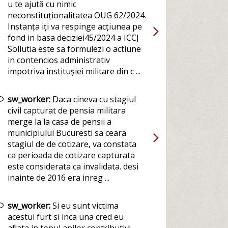
u te ajută cu nimic
neconstituționalitatea OUG 62/2024.
Instanța iți va respinge acțiunea pe
fond in basa deciziei45/2024 a ICCJ
Sollutia este sa formulezi o actiune
in contencios administrativ
impotriva institușiei militare din c ...
sw_worker:
Daca cineva cu stagiul
civil capturat de pensia militara
merge la la casa de pensii a
municipiului Bucuresti sa ceara
stagiul de de cotizare, va constata
ca perioada de cotizare capturata
este considerata ca invalidata. desi
inainte de 2016 era inreg ...
sw_worker:
Si eu sunt victima
acestui furt si inca una cred eu