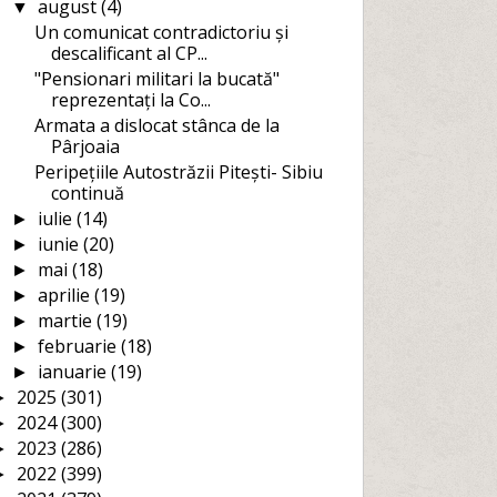
august
(4)
▼
Un comunicat contradictoriu și
descalificant al CP...
"Pensionari militari la bucată"
reprezentați la Co...
Armata a dislocat stânca de la
Pârjoaia
Peripețiile Autostrăzii Pitești- Sibiu
continuă
iulie
(14)
►
iunie
(20)
►
mai
(18)
►
aprilie
(19)
►
martie
(19)
►
februarie
(18)
►
ianuarie
(19)
►
2025
(301)
►
2024
(300)
►
2023
(286)
►
2022
(399)
►