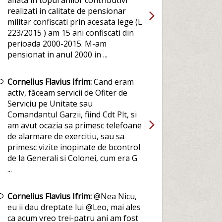
aflata in topul anilor contributivi
realizati in calitate de pensionar
militar confiscati prin acesata lege (L
223/2015 ) am 15 ani confiscati din
perioada 2000-2015. M-am
pensionat in anul 2000 in ...
Cornelius Flavius Ifrim:
Cand eram
activ, făceam servicii de Ofiter de
Serviciu pe Unitate sau
Comandantul Garzii, fiind Cdt Plt, si
am avut ocazia sa primesc telefoane
de alarmare de exercitiu, sau sa
primesc vizite inopinate de bcontrol
de la Generali si Colonei, cum era G
...
Cornelius Flavius Ifrim:
@Nea Nicu,
eu ii dau dreptate lui @Leo, mai ales
ca acum vreo trei-patru ani am fost