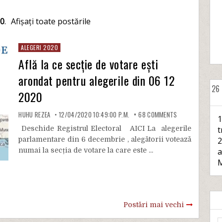
20
.
Afișați toate postările
ALEGERI 2020
Află la ce secție de votare ești
arondat pentru alegerile din 06 12
26
2020
HUHU REZEA
12/04/2020 10:49:00 P.M.
68
COMMENTS
1
Deschide Registrul Electoral AICI La alegerile
t
parlamentare din 6 decembrie , alegătorii votează
2
numai la secția de votare la care este ...
a
M
Postări mai vechi