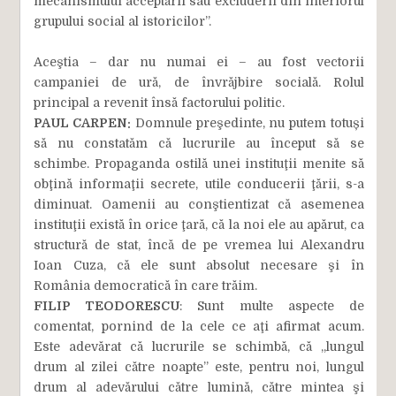
mecanismului acceptării sau excluderii din interiorul
grupului social al istoricilor”.
Aceştia – dar nu numai ei – au fost vectorii
campaniei de ură, de învrăjbire socială. Rolul
principal a revenit însă factorului politic.
PAUL CARPEN:
Domnule preşedinte, nu putem totuși
să nu constatăm că lucrurile au început să se
schimbe. Propaganda ostilă unei instituţii menite să
obţină informaţii secrete, utile conducerii ţării, s-a
diminuat. Oamenii au conştientizat că asemenea
instituţii există în orice ţară, că la noi ele au apărut, ca
structură de stat, încă de pe vremea lui Alexandru
Ioan Cuza, că ele sunt absolut necesare şi în
România democratică în care trăim.
FILIP TEODORESCU
: Sunt multe aspecte de
comentat, pornind de la cele ce aţi afirmat acum.
Este adevărat că lucrurile se schimbă, că „lungul
drum al zilei către noapte” este, pentru noi, lungul
drum al adevărului către lumină, către mintea şi