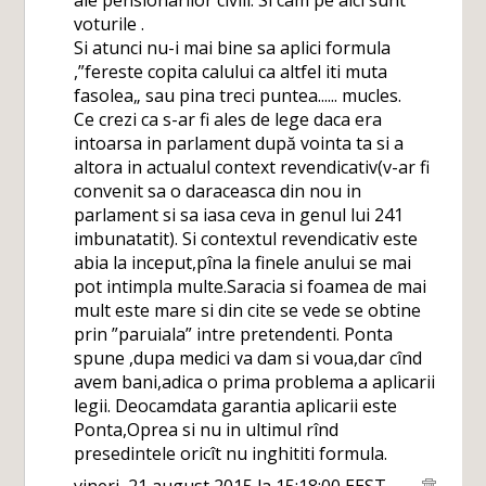
ale pensionarilor civili. Si cam pe aici sunt
voturile .
Si atunci nu-i mai bine sa aplici formula
,”fereste copita calului ca altfel iti muta
fasolea„ sau pina treci puntea...... mucles.
Ce crezi ca s-ar fi ales de lege daca era
intoarsa in parlament după vointa ta si a
altora in actualul context revendicativ(v-ar fi
convenit sa o daraceasca din nou in
parlament si sa iasa ceva in genul lui 241
imbunatatit). Si contextul revendicativ este
abia la inceput,pîna la finele anului se mai
pot intimpla multe.Saracia si foamea de mai
mult este mare si din cite se vede se obtine
prin ”paruiala” intre pretendenti. Ponta
spune ,dupa medici va dam si voua,dar cînd
avem bani,adica o prima problema a aplicarii
legii. Deocamdata garantia aplicarii este
Ponta,Oprea si nu in ultimul rînd
presedintele oricît nu inghititi formula.