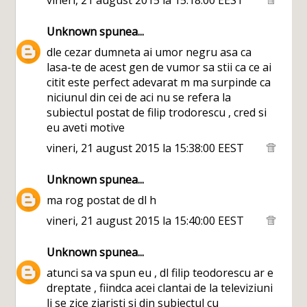
vineri, 21 august 2015 la 15:18:00 EEST
Unknown
spunea...
dle cezar dumneta ai umor negru asa ca
lasa-te de acest gen de vumor sa stii ca ce ai
citit este perfect adevarat m ma surpinde ca
niciunul din cei de aci nu se refera la
subiectul postat de filip trodorescu , cred si
eu aveti motive
vineri, 21 august 2015 la 15:38:00 EEST
Unknown
spunea...
ma rog postat de dl h
vineri, 21 august 2015 la 15:40:00 EEST
Unknown
spunea...
atunci sa va spun eu , dl filip teodorescu ar e
dreptate , fiindca acei clantai de la televiziuni
li se zice ziaristi si din subiectul cu