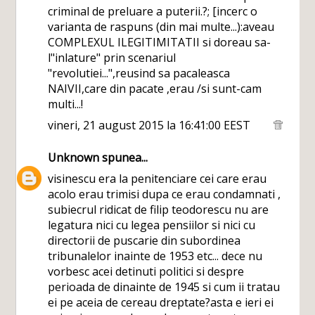
criminal de preluare a puterii.?; [incerc o
varianta de raspuns (din mai multe...):aveau
COMPLEXUL ILEGITIMITATII si doreau sa-
l"inlature" prin scenariul
"revolutiei...",reusind sa pacaleasca
NAIVII,care din pacate ,erau /si sunt-cam
multi...!
vineri, 21 august 2015 la 16:41:00 EEST
Unknown
spunea...
visinescu era la penitenciare cei care erau
acolo erau trimisi dupa ce erau condamnati ,
subiecrul ridicat de filip teodorescu nu are
legatura nici cu legea pensiilor si nici cu
directorii de puscarie din subordinea
tribunalelor inainte de 1953 etc... dece nu
vorbesc acei detinuti politici si despre
perioada de dinainte de 1945 si cum ii tratau
ei pe aceia de cereau dreptate?asta e ieri ei