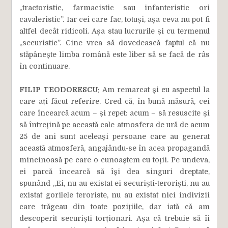
„tractoristic, farmacistic sau infanteristic ori
cavaleristic”. Iar cei care fac, totuși, așa ceva nu pot fi
altfel decât ridicoli. Așa stau lucrurile și cu termenul
„securistic”. Cine vrea să dovedească faptul că nu
stăpânește limba română este liber să se facă de râs
în continuare.
FILIP TEODORESCU:
Am remarcat și eu aspectul la
care ați făcut referire. Cred că, în bună măsură, cei
care încearcă acum – și repet: acum – să resuscite și
să întrețină pe această cale atmosfera de ură de acum
25 de ani sunt aceleași persoane care au generat
această atmosferă, angajându-se în acea propagandă
mincinoasă pe care o cunoaștem cu toții. Pe undeva,
ei parcă încearcă să își dea singuri dreptate,
spunând „Ei, nu au existat ei securiști-teroriști, nu au
existat gorilele teroriste, nu au existat nici indivizii
care trăgeau din toate pozițiile, dar iată că am
descoperit securiști torționari. Așa că trebuie să îi