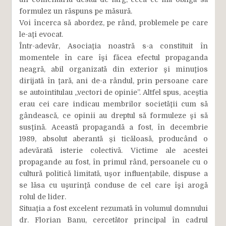
formulez un răspuns pe măsură.
Voi încerca să abordez, pe rând, problemele pe care
le-aţi evocat.
Într-adevăr, Asociaţia noastră s-a constituit în
momentele în care îşi făcea efectul propaganda
neagră, abil organizată din exterior şi minuţios
dirijată în ţară, ani de-a rândul, prin persoane care
se autointitulau „vectori de opinie”. Altfel spus, aceştia
erau cei care indicau membrilor societăţii cum să
gândească, ce opinii au dreptul să formuleze şi să
susţină. Această propagandă a fost, în decembrie
1989, absolut aberantă și ticăloasă, producând o
adevărată isterie colectivă. Victime ale acestei
propagande au fost, în primul rând, persoanele cu o
cultură politică limitată, uşor influenţabile, dispuse a
se lăsa cu uşurinţă conduse de cel care îşi arogă
rolul de lider.
Situaţia a fost excelent rezumată în volumul domnului
dr. Florian Banu, cercetător principal în cadrul