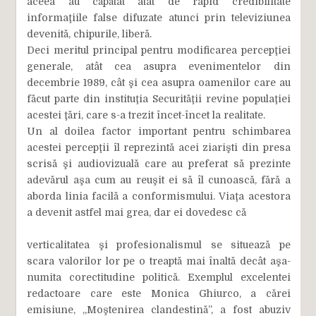
aceea au căpătat atât de rapid credibilitate
informaţiile false difuzate atunci prin televiziunea
devenită, chipurile, liberă.
Deci meritul principal pentru modificarea percepţiei
generale, atât cea asupra evenimentelor din
decembrie 1989, cât şi cea asupra oamenilor care au
făcut parte din instituţia Securităţii revine populaţiei
acestei ţări, care s-a trezit încet-încet la realitate.
Un al doilea factor important pentru schimbarea
acestei percepţii îl reprezintă acei ziarişti din presa
scrisă şi audiovizuală care au preferat să prezinte
adevărul aşa cum au reuşit ei să îl cunoască, fără a
aborda linia facilă a conformismului. Viaţa acestora
a devenit astfel mai grea, dar ei dovedesc că
verticalitatea şi profesionalismul se situează pe
scara valorilor lor pe o treaptă mai înaltă decât aşa-
numita corectitudine politică. Exemplul excelentei
redactoare care este Monica Ghiurco, a cărei
emisiune, „Moştenirea clandestină”, a fost abuziv