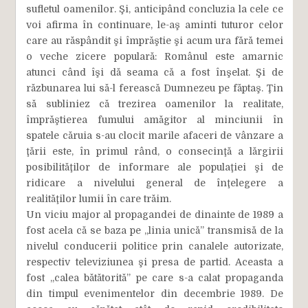
sufletul oamenilor. Şi, anticipând concluzia la cele ce
voi afirma în continuare, le-aş aminti tuturor celor
care au răspândit şi împrăştie şi acum ura fără temei
o veche zicere populară: Românul este amarnic
atunci când îşi dă seama că a fost înşelat. Şi de
răzbunarea lui să-l ferească Dumnezeu pe făptaş. Ţin
să subliniez că trezirea oamenilor la realitate,
împrăştierea fumului amăgitor al minciunii în
spatele căruia s-au clocit marile afaceri de vânzare a
ţării este, în primul rând, o consecinţă a lărgirii
posibilităţilor de informare ale populaţiei şi de
ridicare a nivelului general de înţelegere a
realităţilor lumii în care trăim.
Un viciu major al propagandei de dinainte de 1989 a
fost acela că se baza pe „linia unică” transmisă de la
nivelul conducerii politice prin canalele autorizate,
respectiv televiziunea şi presa de partid. Aceasta a
fost „calea bătătorită” pe care s-a calat propaganda
din timpul evenimentelor din decembrie 1989. De