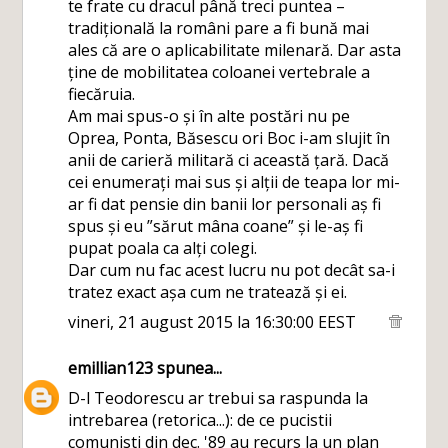
te frate cu dracul până treci puntea –
tradițională la români pare a fi bună mai
ales că are o aplicabilitate milenară. Dar asta
ține de mobilitatea coloanei vertebrale a
fiecăruia.
Am mai spus-o și în alte postări nu pe
Oprea, Ponta, Băsescu ori Boc i-am slujit în
anii de carieră militară ci această țară. Dacă
cei enumerați mai sus și alții de teapa lor mi-
ar fi dat pensie din banii lor personali aș fi
spus și eu ”sărut mâna coane” și le-aș fi
pupat poala ca alți colegi.
Dar cum nu fac acest lucru nu pot decât sa-i
tratez exact așa cum ne tratează și ei.
vineri, 21 august 2015 la 16:30:00 EEST
emillian123
spunea...
D-l Teodorescu ar trebui sa raspunda la
intrebarea (retorica...): de ce pucistii
comunisti din dec. '89 au recurs la un plan