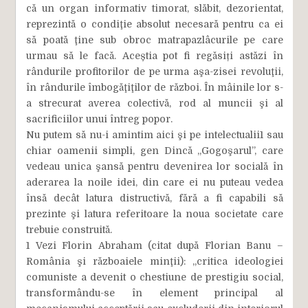
că un organ informativ timorat, slăbit, dezorientat,
reprezintă o condiţie absolut necesară pentru ca ei
să poată ţine sub obroc matrapazlâcurile pe care
urmau să le facă. Aceștia pot fi regăsiți astăzi în
rândurile profitorilor de pe urma aşa-zisei revoluţii,
în rândurile îmbogăţiţilor de război. În mâinile lor s-
a strecurat averea colectivă, rod al muncii şi al
sacrificiilor unui întreg popor.
Nu putem să nu-i amintim aici şi pe intelectualii1 sau
chiar oamenii simpli, gen Dincă „Gogoşarul”, care
vedeau unica şansă pentru devenirea lor socială în
aderarea la noile idei, din care ei nu puteau vedea
însă decât latura distructivă, fără a fi capabili să
prezinte şi latura referitoare la noua societate care
trebuie construită.
1 Vezi Florin Abraham (citat după Florian Banu –
România şi războaiele minţii): „critica ideologiei
comuniste a devenit o chestiune de prestigiu social,
transformându-se în element principal al