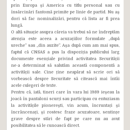
prin Europa și America cu titlu personal sau cu
însărcinări fantomă primite pe linie de partid. Nu aș
dori să fac nominalizări, pentru că lista ar fi prea
lungă.
O altă situație asupra căreia va trebui să ne îndreptăm
atenția este aceea a acuzațiilor formulate „după
ureche” sau „din auzite”. Așa după cum am mai spus,
faptul că CNSAS a pus la dispoziția publicului larg
documente esențiale privind activitatea Securității
ne-a determinat să salutăm această componentă a
activității sale. Cine ține neapărat să scrie ori să
vorbească despre Securitate să citească mai întâi
acele culegeri de texte.
Pentru că, iată, tineri care în vara lui 1989 ieșeau la
joacă în pantaloni scurți sau participau cu entuziasm
la activitățile pionerești, vin acum, încruntați și
încrâncenați, și rostesc fraze acuzatoare, sentințe
grave despre stări de fapt pe care nu au avut
posibilitatea să le cunoască direct.