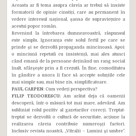
Aceasta ar fi tema asupra căreia ar trebui să insiste
formatorii de opinie cinstiți, care au permanent în
vedere interesul național, șansa de supraviețuire a
acestui popor român.
Revenind la întrebarea dumneavoastră, răspunsul
este simplu. Ignoranța este solul fertil pe care se
prinde și se dezvoltă propaganda mincinoasă. Apoi:
o minciună repetată cu insistență, mai ales atunci
când emană de la persoane deținând un rang social
înalt, sfârșește prin a fi crezută. În fine, comoditatea
în gândire a unora îi face să accepte soluțiile cele
mai simple sau, mai bine zis, simplificatoare.
PAUL CARPEN
: Cum vedeți perspectiva?
FILIP TEODORESCU:
Am arătat deja că oamenii
descoperă, într-o măsură tot mai mare, adevărul. Am
subliniat rolul pozitiv al gazetarilor corecți. Treptat-
treptat se dezvoltă o cultură de securitate, acțiune la
realizarea căreia contribuie numeroșți factori.
Inclusiv revista noastră, „Vitralii – Lumini și umbre”.