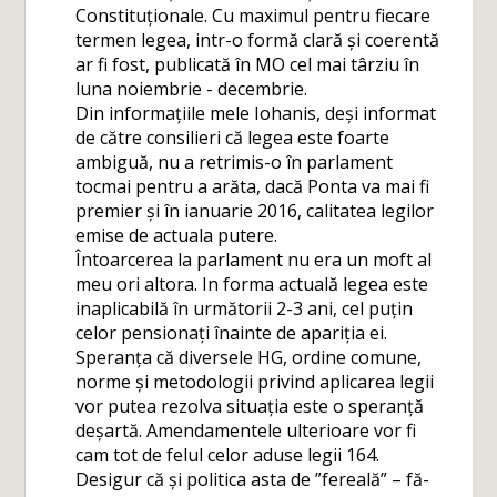
Constituționale. Cu maximul pentru fiecare
termen legea, intr-o formă clară și coerentă
ar fi fost, publicată în MO cel mai târziu în
luna noiembrie - decembrie.
Din informațiile mele Iohanis, deși informat
de către consilieri că legea este foarte
ambiguă, nu a retrimis-o în parlament
tocmai pentru a arăta, dacă Ponta va mai fi
premier și în ianuarie 2016, calitatea legilor
emise de actuala putere.
Întoarcerea la parlament nu era un moft al
meu ori altora. In forma actuală legea este
inaplicabilă în următorii 2-3 ani, cel puțin
celor pensionați înainte de apariția ei.
Speranța că diversele HG, ordine comune,
norme și metodologii privind aplicarea legii
vor putea rezolva situația este o speranță
deșartă. Amendamentele ulterioare vor fi
cam tot de felul celor aduse legii 164.
Desigur că și politica asta de ”fereală” – fă-