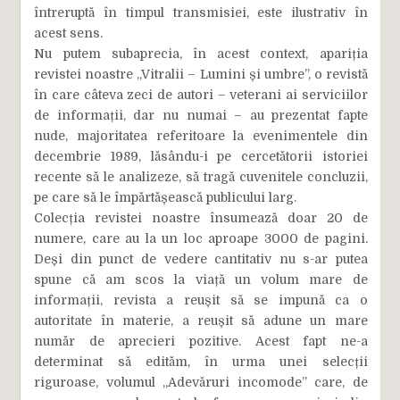
întreruptă în timpul transmisiei, este ilustrativ în
acest sens.
Nu putem subaprecia, în acest context, apariția
revistei noastre „Vitralii – Lumini și umbre”, o revistă
în care câteva zeci de autori – veterani ai serviciilor
de informații, dar nu numai – au prezentat fapte
nude, majoritatea referitoare la evenimentele din
decembrie 1989, lăsându-i pe cercetătorii istoriei
recente să le analizeze, să tragă cuvenitele concluzii,
pe care să le împărtășească publicului larg.
Colecția revistei noastre însumează doar 20 de
numere, care au la un loc aproape 3000 de pagini.
Deși din punct de vedere cantitativ nu s-ar putea
spune că am scos la viață un volum mare de
informații, revista a reușit să se impună ca o
autoritate în materie, a reușit să adune un mare
număr de aprecieri pozitive. Acest fapt ne-a
determinat să edităm, în urma unei selecții
riguroase, volumul „Adevăruri incomode” care, de