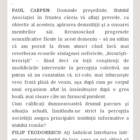
.
PAUL CARPEN
: Domnule preşedinte, Statutul
Asociaţiei în fruntea căreia vă aflaţi prevede, ca
obiectiv al acesteia, apărarea demnităţii şi a onoarei
membrilor săi. Recunoscând progresele
semnificative făcute în acest domeniu – să nu uităm
că am pornit la drum atunci când încă mai
reverberau ecourile sintagmei nefericite, „Securişti–
terorişti” – fiind deci cu toţii conştienţi de
modificările intervenite în percepţia colectivă, nu
putem să nu constatăm că, ici-colo, mai izbucneşte
vreo frază plină de venin, aşa după cum pe corpul
unui organism aflat în însănătoşire după o grea
boală, mai răsare câte un furuncul purulent.
Cum calificaţi dumneavoastră drumul parcurs şi
situaţia actuală, limitându-ne strict la percepţia
societăţii asupra principalei instituţii informative a
statului român?
FILIP TEODORESCU
: Aţi îmbrăcat întrebarea într-
un comentariu destul de larg, ceea ce mă obligă să