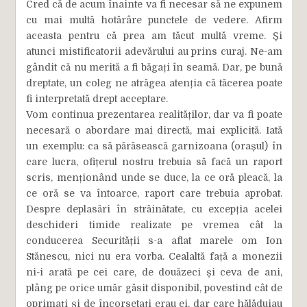
Cred că de acum înainte va fi necesar să ne expunem
cu mai multă hotărâre punctele de vedere. Afirm
aceasta pentru că prea am tăcut multă vreme. Și
atunci mistificatorii adevărului au prins curaj. Ne-am
gândit că nu merită a fi băgați în seamă. Dar, pe bună
dreptate, un coleg ne atrăgea atenția că tăcerea poate
fi interpretată drept acceptare.
Vom continua prezentarea realităților, dar va fi poate
necesară o abordare mai directă, mai explicită. Iată
un exemplu: ca să părăsească garnizoana (orașul) în
care lucra, ofițerul nostru trebuia să facă un raport
scris, menționând unde se duce, la ce oră pleacă, la
ce oră se va întoarce, raport care trebuia aprobat.
Despre deplasări în străinătate, cu excepția acelei
deschideri timide realizate pe vremea cât la
conducerea Securității s-a aflat marele om Ion
Stănescu, nici nu era vorba. Cealaltă față a monezii
ni-i arată pe cei care, de douăzeci și ceva de ani,
plâng pe orice umăr găsit disponibil, povestind cât de
oprimați și de încorsetați erau ei, dar care hălăduiau