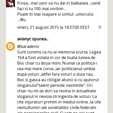
Frosa....mai usor sa nu dai in balbaiala ...cand
faci si tu 100..mai vorbim ..
Poate iti mai reapare si simtul ..umorului
....!!!!u
vineri, 21 august 2015 la 14:37:00 EEST
avianyc
spunea...
@karadeniz
Sunt convins ca nu ai memoria scurta. Legea
164 a fost votata in cor de toata lumea de
Boc chiar cu doua miini. Numai ca politica-i
cea mai mare curva ,iar politicianul umbla
după voturi ,altfel fara voturi o duce rau .
Boc si gasca au cîstigat atunci si cu ajutorul
sloganului”taiem pensiile nesimtite”. Ori
chiar nu mi-as dori sa revina in actualitate
sloganul in nevoia stringenta de voturi. La
cite injuraturi primim in mediul online ,la cite
nemultumiri ale societatilor civile,federatii