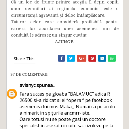
Că un loc de frunte printre aceștia îl dețin copiii
unor demnitari ai regimului comunist este o
circumstanță agravantă și deloc întâmplătoare.
Tuturor celor care consideră profitabilă pentru
cariera lor abordarea unei asemenea linii de
conduită, le adresez un singur cuvânt:
AJUNGE!
Share This:
97 DE COMENTARII:
avianyc
spunea...
Fara succes pe gloaba ”BALAMUC” adica R
26500 si-a ridicat si el ”opera ” pe facebook
asemenea lui mos Maka_. Numai ca pe acolo
a nimerit in spițurile ancmrr-iste.
Oare totusi nu se poate gasi un doctore
specialist in asezat circuite sa-i izoleze pe la