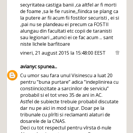
secyritatea castiga banii ,ca altfel ar fi morti
de foame ,sa le fie rusine,,fiindca se plang ca
la putere ar fii acum fii fostilor securisti , ei si
,pai nu se plandeau ei precum ca FOSTII
alungau din facultati etc copii de taranisti
sau legionari ,,atunci ei ce fac acum ... sant
niste lichele barfitoare
vineri, 21 august 2015 la 15:48:00 EEST
avianyc
spunea...
Cu umor sau fara unul Visinescu a luat 20
pentru ”buna purtare” adica ”indeplinirea cu
constiinciozitate a sarcinilor de serviciu”
probabil si el tot vreo 35 de ani in AC.
Astfel de subiecte trebuie probabil discutate
dar nu pe aici in mod sigur. Doar pe la
tribunale cu pîrîti si reclamanti alaturi de
dosarele de la CNAS.
Deci cu tot respectul pentru vîrsta d-nule