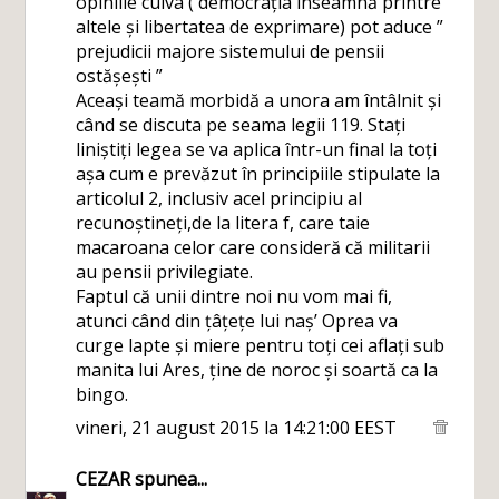
opiniile cuiva ( democrația înseamnă printre
altele și libertatea de exprimare) pot aduce ”
prejudicii majore sistemului de pensii
ostășești ”
Aceași teamă morbidă a unora am întâlnit și
când se discuta pe seama legii 119. Stați
liniștiți legea se va aplica într-un final la toți
așa cum e prevăzut în principiile stipulate la
articolul 2, inclusiv acel principiu al
recunoștineți,de la litera f, care taie
macaroana celor care consideră că militarii
au pensii privilegiate.
Faptul că unii dintre noi nu vom mai fi,
atunci când din țâțețe lui naș’ Oprea va
curge lapte și miere pentru toți cei aflați sub
manita lui Ares, ține de noroc și soartă ca la
bingo.
vineri, 21 august 2015 la 14:21:00 EEST
CEZAR
spunea...