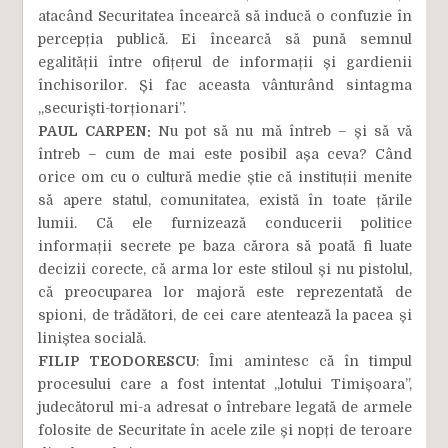
atacând Securitatea încearcă să inducă o confuzie în
percepția publică. Ei încearcă să pună semnul
egalității între ofițerul de informații și gardienii
închisorilor. Și fac aceasta vânturând sintagma
„securiști-torționari”.
PAUL CARPEN:
Nu pot să nu mă întreb – și să vă
întreb – cum de mai este posibil așa ceva? Când
orice om cu o cultură medie știe că instituții menite
să apere statul, comunitatea, există în toate țările
lumii. Că ele furnizează conducerii politice
informații secrete pe baza cărora să poată fi luate
decizii corecte, că arma lor este stiloul și nu pistolul,
că preocuparea lor majoră este reprezentată de
spioni, de trădători, de cei care atentează la pacea și
liniștea socială.
FILIP TEODORESCU
: Îmi amintesc că în timpul
procesului care a fost intentat „lotului Timișoara”,
judecătorul mi-a adresat o întrebare legată de armele
folosite de Securitate în acele zile și nopți de teroare