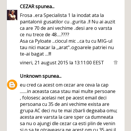
CEZAR
spunea...
Frosa ..era Specialista 1 la inodat ata la
pantalonii gusatilor cu ..gurita ..!! Nu ai auzit
ca are 70 de ani vechime ..desi are o varsta
ce nu trece de 48.....????
Asa ca Pyloate ...ciocul mic ...ca tu cu MIG-ul
tau nici macar la ,,arat"..ogoarele patriei nu
te-ai bagat ....!!!
vineri, 21 august 2015 la 13:11:00 EEST
Unknown
spunea...
eu cred ca acest om cezar are ceva la cap
........in aceasta casa stau mai multe persoane
, folosesc acelasi net pe acest email deci
persoana cu 35 de ani vechime exista are
grupa AC deci nu te mai zbarli degeaba omu;
acesta are varsta la care sper ca dumneata
sa nu o ajungi dle cezar ca esti plin de venin
si o sa te otraveasca pe acest om cu 35 ani il