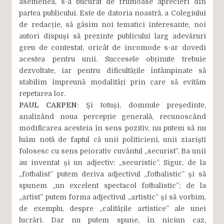
asemenea, s-a bucurat de frumoase aprecieri din
partea publicului. Este de datoria noastră, a Colegiului
de redacție, să găsim noi tematici interesante, noi
autori dispuși să prezinte publicului larg adevăruri
greu de contestat, oricât de incomode s-ar dovedi
acestea pentru unii. Succesele obținute trebuie
dezvoltate, iar pentru dificultățile întâmpinate să
stabilim împreună modalități prin care să evităm
repetarea lor.
PAUL CARPEN
: Și totuși, domnule președinte,
analizând noua percepție generală, recunoscând
modificarea acesteia în sens pozitiv, nu putem să nu
luăm notă de faptul că unii politicieni, unii ziariști
folosesc cu sens peiorativ cuvântul „securist”. Ba unii
au inventat și un adjectiv: „securistic”. Sigur, de la
„fotbalist” putem deriva adjectivul „fotbalistic” și să
spunem „un excelent spectacol fotbalistic”; de la
„artist” putem forma adjectivul „artistic” și să vorbim,
de exemplu, despre „calitățile artistice” ale unei
lucrări. Dar nu putem spune, în niciun caz,