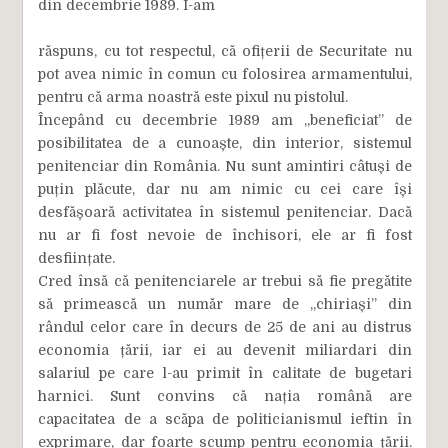
din decembrie 1989. I-am
răspuns, cu tot respectul, că ofițerii de Securitate nu
pot avea nimic în comun cu folosirea armamentului,
pentru că arma noastră este pixul nu pistolul.
Începând cu decembrie 1989 am „beneficiat” de
posibilitatea de a cunoaște, din interior, sistemul
penitenciar din România. Nu sunt amintiri câtuși de
puțin plăcute, dar nu am nimic cu cei care își
desfășoară activitatea în sistemul penitenciar. Dacă
nu ar fi fost nevoie de închisori, ele ar fi fost
desființate.
Cred însă că penitenciarele ar trebui să fie pregătite
să primească un număr mare de „chiriași” din
rândul celor care în decurs de 25 de ani au distrus
economia țării, iar ei au devenit miliardari din
salariul pe care l-au primit în calitate de bugetari
harnici. Sunt convins că nația română are
capacitatea de a scăpa de politicianismul ieftin în
exprimare, dar foarte scump pentru economia țării.