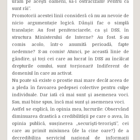
urâm pe acești oameni, să-i ostracizăm! Pentru că
sunt răi”.
Promotorii acestei linii consideră că nu au nevoie de
nicio argumentație logică. Dânșii fac o simplă
translație: Au fost penitenciarele, ca și DSS, în
structura Ministerului de Interne? Au fost. S-au
comis acolo, într-o anumită perioadă, fapte
nedemne? S-au comis! Atunci, pe această linie de
gândire, și toți cei care au lucrat în DSS au încălcat
drepturile omului, sunt torționari! Indiferent de
domeniul în care au activat.
Nu poate să existe o prostie mai mare decât aceea de
a pleda în favoarea pedepsei colective pentru culpe
individuale. Dar iată că mai sunt și asemenea voci.
Sau, mai bine spus, încă mai sunt și asemenea voci.
Astfel se explică, în opinia mea, lucrurile: Observând
diminuarea drastică a credibilității pe care o avea, în
opinia publică, susținerea „securiști-teroriști”, cei
care au primit misiunea (de la cine oare?) de a
decredibiliza serviciul național de informații