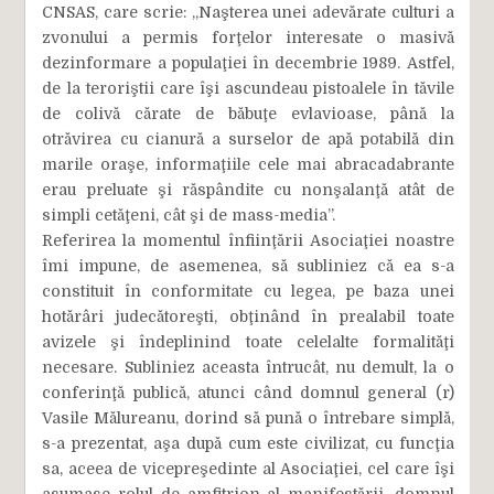
CNSAS, care scrie: „Naşterea unei adevărate culturi a
zvonului a permis forţelor interesate o masivă
dezinformare a populaţiei în decembrie 1989. Astfel,
de la teroriştii care îşi ascundeau pistoalele în tăvile
de colivă cărate de băbuţe evlavioase, până la
otrăvirea cu cianură a surselor de apă potabilă din
marile oraşe, informaţiile cele mai abracadabrante
erau preluate şi răspândite cu nonşalanţă atât de
simpli cetăţeni, cât şi de mass-media”.
Referirea la momentul înfiinţării Asociaţiei noastre
îmi impune, de asemenea, să subliniez că ea s-a
constituit în conformitate cu legea, pe baza unei
hotărâri judecătoreşti, obţinând în prealabil toate
avizele şi îndeplinind toate celelalte formalităţi
necesare. Subliniez aceasta întrucât, nu demult, la o
conferinţă publică, atunci când domnul general (r)
Vasile Mălureanu, dorind să pună o întrebare simplă,
s-a prezentat, aşa după cum este civilizat, cu funcţia
sa, aceea de vicepreşedinte al Asociaţiei, cel care îşi