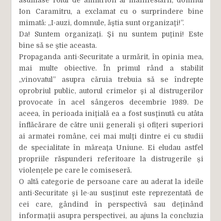
asumase rolul de amfitrion al manifestării, domnul
Ion Caramitru, a exclamat cu o surprindere bine
mimată: „I-auzi, domnule, ăştia sunt organizaţi!”.
Da! Suntem organizaţi. Şi nu suntem puţini! Este
bine să se știe aceasta.
Propaganda anti-Securitate a urmărit, în opinia mea,
mai multe obiective. În primul rând a stabilit
„vinovatul” asupra căruia trebuia să se îndrepte
oprobriul public, autorul crimelor şi al distrugerilor
provocate în acel sângeros decembrie 1989. De
aceea, în perioada iniţială ea a fost susţinută cu atâta
înflăcărare de către unii generali şi ofiţeri superiori
ai armatei române, cei mai mulţi dintre ei cu studii
de specialitate în măreaţa Uniune. Ei eludau astfel
propriile răspunderi referitoare la distrugerile și
violențele pe care le comiseseră.
O altă categorie de persoane care au aderat la ideile
anti-Securitate şi le-au susţinut este reprezentată de
cei care, gândind în perspectivă sau deţinând
informaţii asupra perspectivei, au ajuns la concluzia