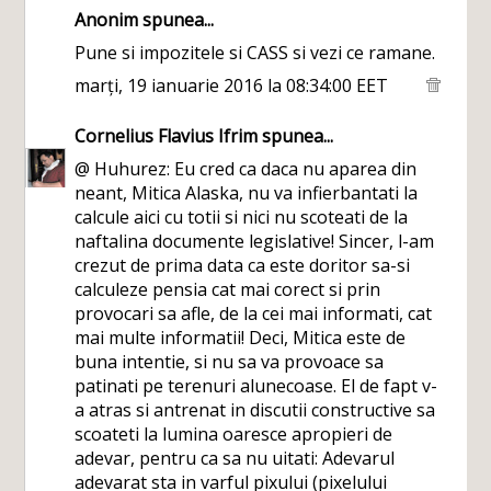
Anonim spunea...
Pune si impozitele si CASS si vezi ce ramane.
marți, 19 ianuarie 2016 la 08:34:00 EET
Cornelius Flavius Ifrim
spunea...
@ Huhurez: Eu cred ca daca nu aparea din
neant, Mitica Alaska, nu va infierbantati la
calcule aici cu totii si nici nu scoteati de la
naftalina documente legislative! Sincer, l-am
crezut de prima data ca este doritor sa-si
calculeze pensia cat mai corect si prin
provocari sa afle, de la cei mai informati, cat
mai multe informatii! Deci, Mitica este de
buna intentie, si nu sa va provoace sa
patinati pe terenuri alunecoase. El de fapt v-
a atras si antrenat in discutii constructive sa
scoateti la lumina oaresce apropieri de
adevar, pentru ca sa nu uitati: Adevarul
adevarat sta in varful pixului (pixelului