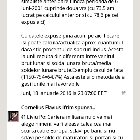
simpliste anterioare fiindca perioada de 6
luni-2001 cuprinde doua vrs (cu 73,5 am
lucrat pe calculul anterior si cu 78,6 pe cei
expus aici).
Cu datele expuse pina acum pe aici fiecare
isi poate calcula/actualiza aprox. cuantumul
daca stie procentul de sporuri inclus. Acesta
la unii rezulta din diferenta intre venitul
brut lunar si solda lunara bruta/media
soldelor lunare brute.Exemplu cazul de fata
(1150-754=64,7%) Asta este si o metoda de a
gasi lunile mai favorabile.
luni, 18 ianuarie 2016 la 23:07:00 EET
Cornelius Flavius Ifrim
spunea...
@ Liviu Po: Cariera militara nu o va mai
alege nimeni, va fi aleasa calea cea mai
scurta catre Europa, sclavi pe bani, si nu
sclavi pe solde de maturatori si portari si cu