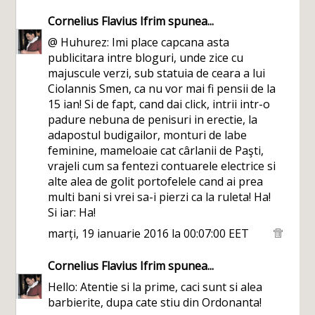
Cornelius Flavius Ifrim
spunea...
@ Huhurez: Imi place capcana asta
publicitara intre bloguri, unde zice cu
majuscule verzi, sub statuia de ceara a lui
Ciolannis Smen, ca nu vor mai fi pensii de la
15 ian! Si de fapt, cand dai click, intrii intr-o
padure nebuna de penisuri in erectie, la
adapostul budigailor, monturi de labe
feminine, mameloaie cat cârlanii de Paşti,
vrajeli cum sa fentezi contuarele electrice si
alte alea de golit portofelele cand ai prea
multi bani si vrei sa-i pierzi ca la ruleta! Ha!
Si iar: Ha!
marți, 19 ianuarie 2016 la 00:07:00 EET
Cornelius Flavius Ifrim
spunea...
Hello: Atentie si la prime, caci sunt si alea
barbierite, dupa cate stiu din Ordonanta!