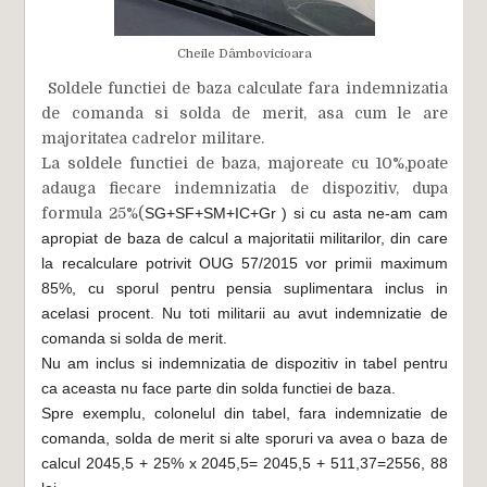
Cheile Dâmbovicioara
Soldele functiei de baza calculate fara indemnizatia
de comanda si solda de merit, asa cum le are
majoritatea cadrelor militare.
La soldele functiei de baza, majoreate cu 10%,poate
adauga fiecare indemnizatia de dispozitiv, dupa
formula 25%(
SG
+
SF
+
SM
+IC+Gr ) si cu asta ne-am cam
apropiat de baza de calcul a majoritatii militarilor, din care
la recalculare potrivit OUG 57/2015 vor primii maximum
85%, cu sporul pentru pensia suplimentara inclus in
acelasi procent. Nu toti militarii au avut indemnizatie de
comanda si solda de merit.
Nu am inclus si indemnizatia de dispozitiv in tabel pentru
ca aceasta nu face parte din solda functiei de baza.
Spre exemplu, colonelul din tabel, fara indemnizatie de
comanda, solda de merit si alte sporuri va avea o baza de
calcul 2045,5 + 25% x 2045,5= 2045,5 + 511,37=2556, 88