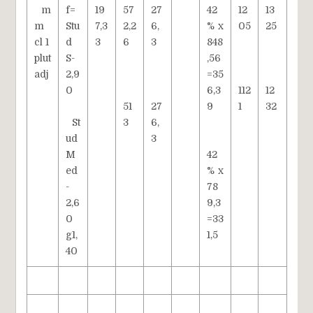
m
f=
19
57
27
42
12
13
m
Stu
7,3
2,2
6,
% x
05
25
cl 1
d
3
6
3
848
plut
S-
,56
adj
2,9
=35
0
6,3
112
12
51
27
9
1
32
St
3
6,
ud
3
M
42
ed
% x
-
78
2,6
9,3
0
=33
g1,
1,5
40