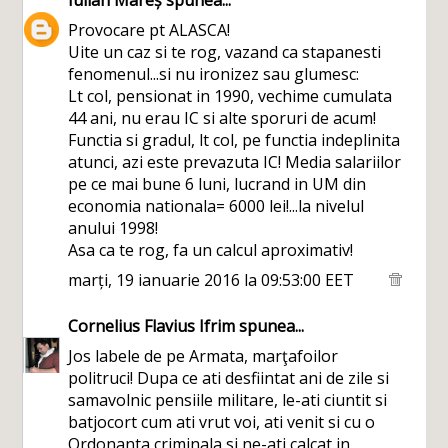
Iulian Mareș
spunea...
Provocare pt ALASCA!
Uite un caz si te rog, vazand ca stapanesti
fenomenul...si nu ironizez sau glumesc:
Lt col, pensionat in 1990, vechime cumulata
44 ani, nu erau IC si alte sporuri de acum!
Functia si gradul, lt col, pe functia indeplinita
atunci, azi este prevazuta IC! Media salariilor
pe ce mai bune 6 luni, lucrand in UM din
economia nationala= 6000 lei!...la nivelul
anului 1998!
Asa ca te rog, fa un calcul aproximativ!
marți, 19 ianuarie 2016 la 09:53:00 EET
Cornelius Flavius Ifrim
spunea...
Jos labele de pe Armata, marţafoilor
politruci! Dupa ce ati desfiintat ani de zile si
samavolnic pensiile militare, le-ati ciuntit si
batjocort cum ati vrut voi, ati venit si cu o
Ordonanta criminala si ne-ati calcat in