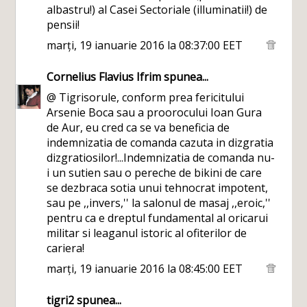
albastru!) al Casei Sectoriale (illuminatii!) de
pensii!
marți, 19 ianuarie 2016 la 08:37:00 EET
Cornelius Flavius Ifrim
spunea...
@ Tigrisorule, conform prea fericitului
Arsenie Boca sau a proorocului Ioan Gura
de Aur, eu cred ca se va beneficia de
indemnizatia de comanda cazuta in dizgratia
dizgratiosilor!...Indemnizatia de comanda nu-
i un sutien sau o pereche de bikini de care
se dezbraca sotia unui tehnocrat impotent,
sau pe ,,invers,'' la salonul de masaj ,,eroic,''
pentru ca e dreptul fundamental al oricarui
militar si leaganul istoric al ofiterilor de
cariera!
marți, 19 ianuarie 2016 la 08:45:00 EET
tigri2
spunea...