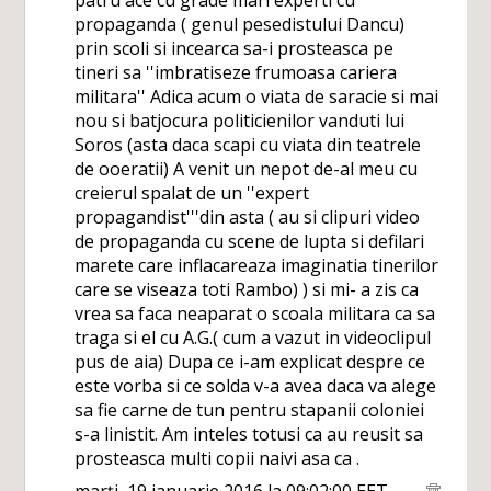
patru ace cu grade mari experti cu
propaganda ( genul pesedistului Dancu)
prin scoli si incearca sa-i prosteasca pe
tineri sa ''imbratiseze frumoasa cariera
militara'' Adica acum o viata de saracie si mai
nou si batjocura politicienilor vanduti lui
Soros (asta daca scapi cu viata din teatrele
de ooeratii) A venit un nepot de-al meu cu
creierul spalat de un ''expert
propagandist'''din asta ( au si clipuri video
de propaganda cu scene de lupta si defilari
marete care inflacareaza imaginatia tinerilor
care se viseaza toti Rambo) ) si mi- a zis ca
vrea sa faca neaparat o scoala militara ca sa
traga si el cu A.G.( cum a vazut in videoclipul
pus de aia) Dupa ce i-am explicat despre ce
este vorba si ce solda v-a avea daca va alege
sa fie carne de tun pentru stapanii coloniei
s-a linistit. Am inteles totusi ca au reusit sa
prosteasca multi copii naivi asa ca .