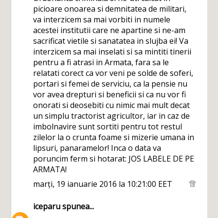
picioare onoarea si demnitatea de militari,
va interzicem sa mai vorbiti in numele
acestei institutii care ne apartine si ne-am
sacrificat vietile si sanatatea in slujba ei! Va
interzicem sa mai inselati si sa mintiti tinerii
pentru a fi atrasi in Armata, fara sa le
relatati corect ca vor veni pe solde de soferi,
portari si femei de serviciu, ca la pensie nu
vor avea drepturi si beneficii si ca nu vor fi
onorati si deosebiti cu nimic mai mult decat
un simplu tractorist agricultor, iar in caz de
imbolnavire sunt sortiti pentru tot restul
zilelor la o crunta foame si mizerie umana in
lipsuri, panaramelor! Inca o data va
poruncim ferm si hotarat: JOS LABELE DE PE
ARMATA!
marți, 19 ianuarie 2016 la 10:21:00 EET
iceparu
spunea...