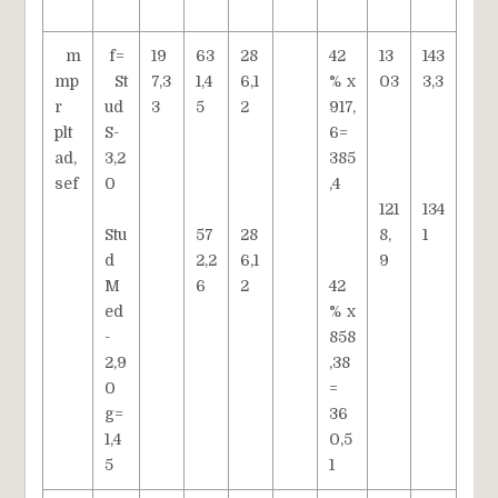
m
f=
19
63
28
42
13
143
mp
St
7,3
1,4
6,1
% x
03
3,3
r
ud
3
5
2
917,
plt
S-
6=
ad,
3,2
385
sef
0
,4
121
134
Stu
57
28
8,
1
d
2,2
6,1
9
M
6
2
42
ed
% x
-
858
2,9
,38
0
=
g=
36
1,4
0,5
5
1