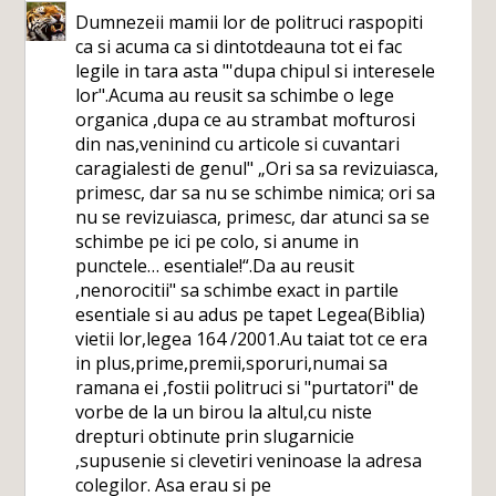
Dumnezeii mamii lor de politruci raspopiti
ca si acuma ca si dintotdeauna tot ei fac
legile in tara asta "'dupa chipul si interesele
lor".Acuma au reusit sa schimbe o lege
organica ,dupa ce au strambat mofturosi
din nas,veninind cu articole si cuvantari
caragialesti de genul" „Ori sa sa revizuiasca,
primesc, dar sa nu se schimbe nimica; ori sa
nu se revizuiasca, primesc, dar atunci sa se
schimbe pe ici pe colo, si anume in
punctele… esentiale!“.Da au reusit
,nenorocitii" sa schimbe exact in partile
esentiale si au adus pe tapet Legea(Biblia)
vietii lor,legea 164 /2001.Au taiat tot ce era
in plus,prime,premii,sporuri,numai sa
ramana ei ,fostii politruci si "purtatori" de
vorbe de la un birou la altul,cu niste
drepturi obtinute prin slugarnicie
,supusenie si clevetiri veninoase la adresa
colegilor. Asa erau si pe