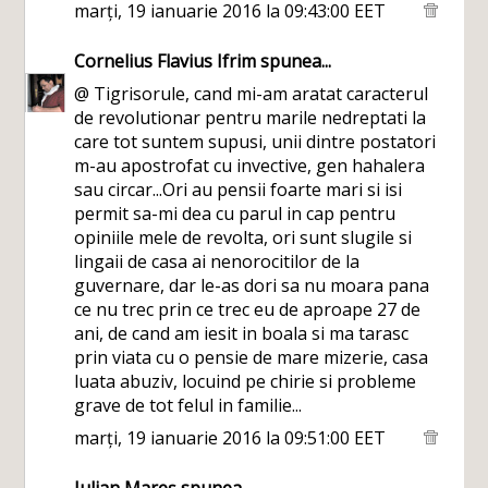
marți, 19 ianuarie 2016 la 09:43:00 EET
Cornelius Flavius Ifrim
spunea...
@ Tigrisorule, cand mi-am aratat caracterul
de revolutionar pentru marile nedreptati la
care tot suntem supusi, unii dintre postatori
m-au apostrofat cu invective, gen hahalera
sau circar...Ori au pensii foarte mari si isi
permit sa-mi dea cu parul in cap pentru
opiniile mele de revolta, ori sunt slugile si
lingaii de casa ai nenorocitilor de la
guvernare, dar le-as dori sa nu moara pana
ce nu trec prin ce trec eu de aproape 27 de
ani, de cand am iesit in boala si ma tarasc
prin viata cu o pensie de mare mizerie, casa
luata abuziv, locuind pe chirie si probleme
grave de tot felul in familie...
marți, 19 ianuarie 2016 la 09:51:00 EET