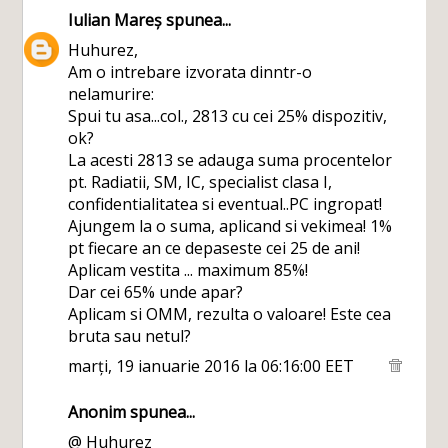
Iulian Mareș
spunea...
Huhurez,
Am o intrebare izvorata dinntr-o
nelamurire:
Spui tu asa...col., 2813 cu cei 25% dispozitiv,
ok?
La acesti 2813 se adauga suma procentelor
pt. Radiatii, SM, IC, specialist clasa I,
confidentialitatea si eventual..PC ingropat!
Ajungem la o suma, aplicand si vekimea! 1%
pt fiecare an ce depaseste cei 25 de ani!
Aplicam vestita ... maximum 85%!
Dar cei 65% unde apar?
Aplicam si OMM, rezulta o valoare! Este cea
bruta sau netul?
marți, 19 ianuarie 2016 la 06:16:00 EET
Anonim spunea...
@ Huhurez