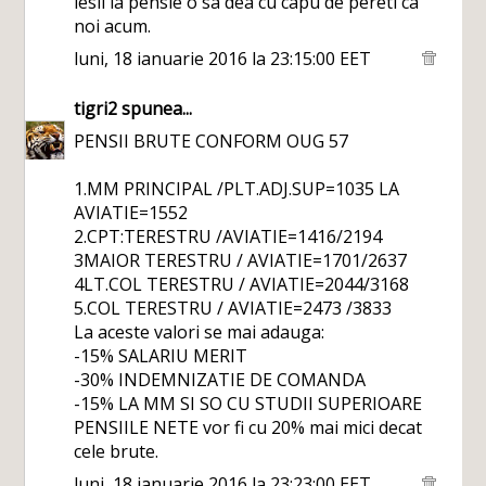
iesii la pensie o sa dea cu capu de pereti ca
noi acum.
luni, 18 ianuarie 2016 la 23:15:00 EET
tigri2
spunea...
PENSII BRUTE CONFORM OUG 57
1.MM PRINCIPAL /PLT.ADJ.SUP=1035 LA
AVIATIE=1552
2.CPT:TERESTRU /AVIATIE=1416/2194
3MAIOR TERESTRU / AVIATIE=1701/2637
4LT.COL TERESTRU / AVIATIE=2044/3168
5.COL TERESTRU / AVIATIE=2473 /3833
La aceste valori se mai adauga:
-15% SALARIU MERIT
-30% INDEMNIZATIE DE COMANDA
-15% LA MM SI SO CU STUDII SUPERIOARE
PENSIILE NETE vor fi cu 20% mai mici decat
cele brute.
luni, 18 ianuarie 2016 la 23:23:00 EET