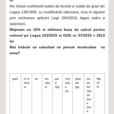
lei
Am folosit coeficientii soldei de functie si soldei de grad din
Legea 138/1999, cu modificarile ulterioare, inca in vigoare
prin amânarea aplicarii Legii 284/2010, legea cadru a
salarizarii.
Majoram cu 10% si obtinem baza de calcul pentru
colonel pe Legea 223/2015 si OUG nr. 57/2015 = 2813
lei
Mai trebuie sa calculam ce pensie recalculata va
avea?
grad
cf la 
vrs
fun
gra
com
grad
sol
Maj 
maxi
ctie(
d 
and
atii 
da 
10
m
sf
(sg)
a 
(gr)
fun
%
(ic)
ctiei 
de 
baz
a 
201
6