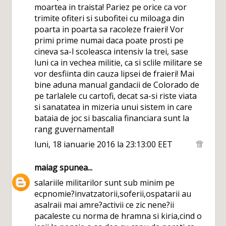
moartea in traista! Pariez pe orice ca vor
trimite ofiteri si subofitei cu miloaga din
poarta in poarta sa racoleze fraieri! Vor
primi prime numai daca poate prosti pe
cineva sa-l scoleasca intensiv la trei, sase
luni ca in vechea militie, ca si sclile militare se
vor desfiinta din cauza lipsei de fraieri! Mai
bine aduna manual gandacii de Colorado de
pe tarlalele cu cartofi, decat sa-si riste viata
si sanatatea in mizeria unui sistem in care
bataia de joc si bascalia financiara sunt la
rang guvernamental!
luni, 18 ianuarie 2016 la 23:13:00 EET
maiag
spunea...
salariile militarilor sunt sub minim pe
ecpnomie?invatzatorii,soferii,ospatarii au
asalraii mai amre?activii ce zic nene?ii
pacaleste cu norma de hramna si kiria,cind o