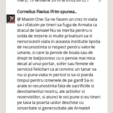
marți, 19 ianuarie 2016 la 09:02:00 EET
Cornelius Flavius Ifrim
spunea...
@ Maxim One: Sa ne facem un crez in viata
sa-i sfatuim pe tineri sa fuga de Armata ca
dracul de tamaie! Nu se merita pentru o
solda de mizerie si multe privatiuni sa-ti
nenorocesti viata in aceasta institutie lipsita
de recunostinta si respect pentru valorile
umane, si care la pensie de boala sau de
drept te batjocoresc cu o pensie mai mica
decat al unui portar, sofer sau femeie de
serviciu! Felicitari ca ai convins un tanar sa
nu-si puna viata in pericol si sa-si piarda
timpul pentru izmenele de pe gard! Sa-si
arate ei recunostinta fata de sacrificiile si
devotamentul nostru, ale activilor si
rezervistilor, si atunci le voi pune si eu tineri
pe tava la poarta usilor deschise cu
sinceritate si generozitate ale Armatei!