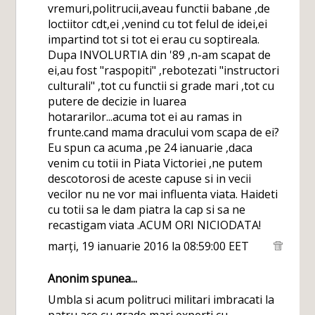
vremuri,politrucii,aveau functii babane ,de
loctiitor cdt,ei ,venind cu tot felul de idei,ei
impartind tot si tot ei erau cu soptireala.
Dupa INVOLURTIA din '89 ,n-am scapat de
ei,au fost "raspopiti" ,rebotezati "instructori
culturali" ,tot cu functii si grade mari ,tot cu
putere de decizie in luarea
hotararilor...acuma tot ei au ramas in
frunte.cand mama dracului vom scapa de ei?
Eu spun ca acuma ,pe 24 ianuarie ,daca
venim cu totii in Piata Victoriei ,ne putem
descotorosi de aceste capuse si in vecii
vecilor nu ne vor mai influenta viata. Haideti
cu totii sa le dam piatra la cap si sa ne
recastigam viata .ACUM ORI NICIODATA!
marți, 19 ianuarie 2016 la 08:59:00 EET
Anonim spunea...
Umbla si acum politruci militari imbracati la