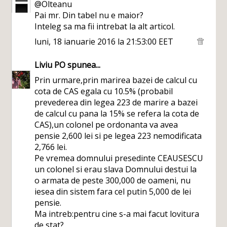
@Olteanu
Pai mr. Din tabel nu e maior?
Inteleg sa ma fii intrebat la alt articol.
luni, 18 ianuarie 2016 la 21:53:00 EET
Liviu PO
spunea...
Prin urmare,prin marirea bazei de calcul cu
cota de CAS egala cu 10.5% (probabil
prevederea din legea 223 de marire a bazei
de calcul cu pana la 15% se refera la cota de
CAS),un colonel pe ordonanta va avea
pensie 2,600 lei si pe legea 223 nemodificata
2,766 lei.
Pe vremea domnului presedinte CEAUSESCU
un colonel si erau slava Domnului destui la
o armata de peste 300,000 de oameni, nu
iesea din sistem fara cel putin 5,000 de lei
pensie.
Ma intreb:pentru cine s-a mai facut lovitura
de stat?