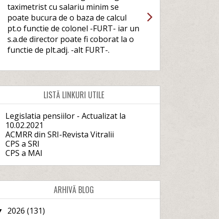
taximetrist cu salariu minim se
poate bucura de o baza de calcul
pt.o functie de colonel -FURT- iar un
s.a.de director poate fi coborat la o
functie de plt.adj. -alt FURT-.
LISTĂ LINKURI UTILE
Legislatia pensiilor - Actualizat la
10.02.2021
ACMRR din SRI-Revista Vitralii
CPS a SRI
CPS a MAI
ARHIVĂ BLOG
2026
(131)
▼