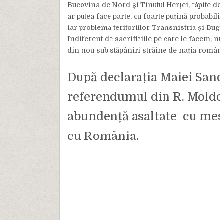
Bucovina de Nord și Tinutul Herței, răpite d
ar putea face parte, cu foarte puțină probabi
iar problema teritoriilor Transnistria și Bu
Indiferent de sacrificiile pe care le facem, 
din nou sub stăpâniri străine de nația român
După declarația Maiei Sand
referendumul din R. Moldov
abundență asaltate cu mesa
cu România.