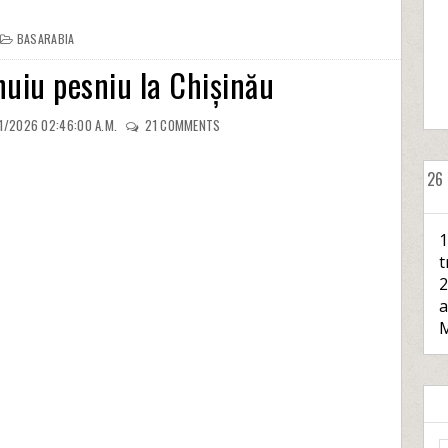
BASARABIA
uiu pesniu la Chișinău
1/2026 02:46:00 A.M.
21
COMMENTS
26
1
t
2
a
M