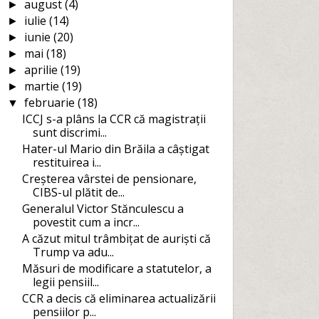
august
(4)
►
iulie
(14)
►
iunie
(20)
►
mai
(18)
►
aprilie
(19)
►
martie
(19)
►
februarie
(18)
▼
ICCJ s-a plâns la CCR că magistrații
sunt discrimi...
Hater-ul Mario din Brăila a câștigat
restituirea i...
Creșterea vârstei de pensionare,
CIBS-ul plătit de...
Generalul Victor Stănculescu a
povestit cum a incr...
A căzut mitul trâmbițat de auriști că
Trump va adu...
Măsuri de modificare a statutelor, a
legii pensiil...
CCR a decis că eliminarea actualizării
pensiilor p...