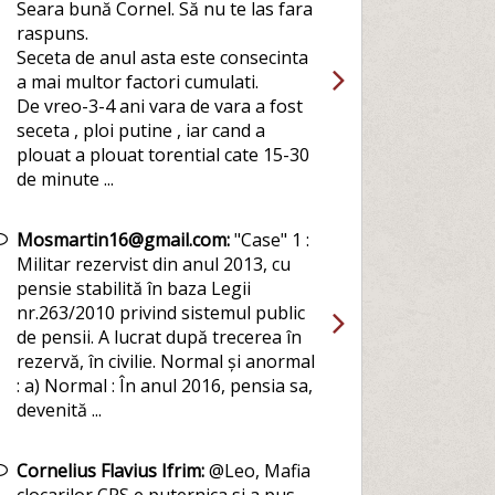
Seara bună Cornel. Să nu te las fara
raspuns.
Seceta de anul asta este consecinta
a mai multor factori cumulati.
De vreo-3-4 ani vara de vara a fost
seceta , ploi putine , iar cand a
plouat a plouat torential cate 15-30
de minute ...
Mosmartin16@gmail.com:
"Case" 1 :
Militar rezervist din anul 2013, cu
pensie stabilită în baza Legii
nr.263/2010 privind sistemul public
de pensii. A lucrat după trecerea în
rezervă, în civilie. Normal și anormal
: a) Normal : În anul 2016, pensia sa,
devenită ...
Cornelius Flavius Ifrim:
@Leo, Mafia