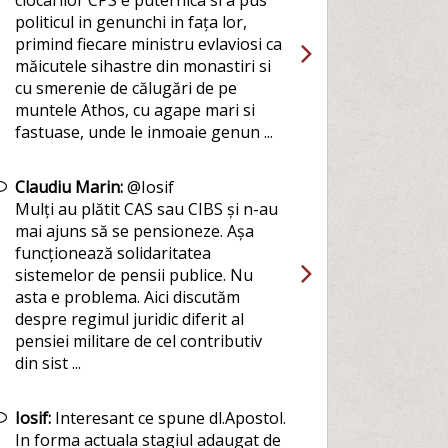
clocarilor CPS e puternica si a pus
politicul in genunchi in fața lor,
primind fiecare ministru evlaviosi ca
măicutele sihastre din monastiri si
cu smerenie de călugări de pe
muntele Athos, cu agape mari si
fastuase, unde le inmoaie genun ...
Claudiu Marin:
@Iosif
Mulți au plătit CAS sau CIBS și n-au
mai ajuns să se pensioneze. Așa
funcționează solidaritatea
sistemelor de pensii publice. Nu
asta e problema. Aici discutăm
despre regimul juridic diferit al
pensiei militare de cel contributiv
din sist ...
Iosif:
Interesant ce spune dl.Apostol.
In forma actuala stagiul adaugat de