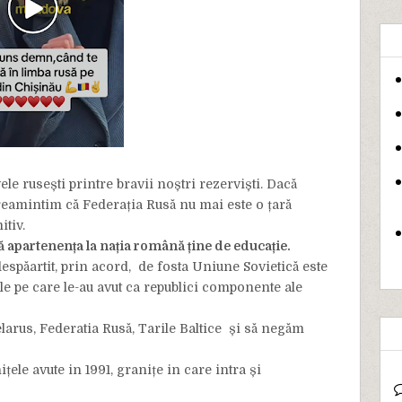
ele rusești printre bravii noștri rezerviști. Dacă
le reamintim că Federația Rusă nu mai este o țară
itiv.
apartenența la nația română ține de educație.
despăartit, prin acord, de fosta Uniune Sovietică este
țele pe care le-au avut ca republici componente ale
larus, Federatia Rusă, Tarile Baltice și să negăm
le avute in 1991, granițe in care intra și