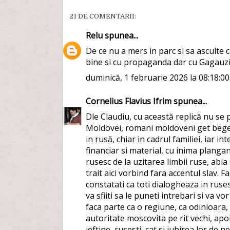
21 DE COMENTARII:
Relu
spunea...
De ce nu a mers in parc si sa asculte 
bine si cu propaganda dar cu Gagauzia
duminică, 1 februarie 2026 la 08:18:0
Cornelius Flavius Ifrim
spunea...
Dle Claudiu, cu această replică nu se p
Moldovei, romani moldoveni get bege
in rusă, chiar in cadrul familiei, iar i
financiar si material, cu inima planga
rusesc de la uzitarea limbii ruse, abia 
trait aici vorbind fara accentul slav. F
constatati ca toti dialogheaza in ruse
va sfiiti sa le puneti intrebari si va 
faca parte ca o regiune, ca odinioara,
autoritate moscovita pe rit vechi, apoi
ieftine, rusesti, cat si iubirea lor de n