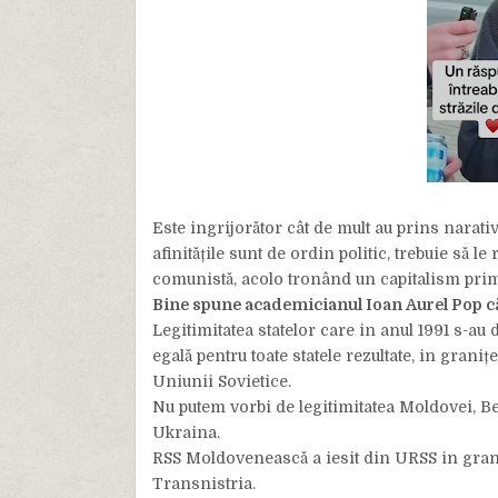
Este ingrijorător cât de mult au prins narativ
afinitățile sunt de ordin politic, trebuie să 
comunistă, acolo tronând un capitalism prim
Bine spune academicianul Ioan Aurel Pop că 
Legitimitatea statelor care in anul 1991 s-au 
egală pentru toate statele rezultate, in grani
Uniunii Sovietice.
Nu putem vorbi de legitimitatea Moldovei, Be
Ukraina.
RSS Moldovenească a iesit din URSS in granițe
Transnistria.