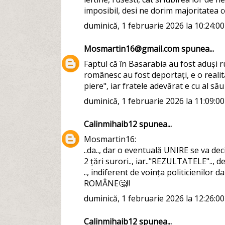
imposibil, desi ne dorim majoritatea c
duminică, 1 februarie 2026 la 10:24:0
Mosmartin16@gmail.com
spunea...
Faptul că în Basarabia au fost aduși r
românesc au fost deportați, e o realit
piere", iar fratele adevărat e cu al său 
duminică, 1 februarie 2026 la 11:09:0
Calinmihaib12
spunea...
Mosmartin16:
..da.., dar o eventuală UNIRE se va d
2 țări surori.., iar.."REZULTATELE".
.., indiferent de voința politicienilor 
ROMÂNE🤔‼️
duminică, 1 februarie 2026 la 12:26:0
Calinmihaib12
spunea...