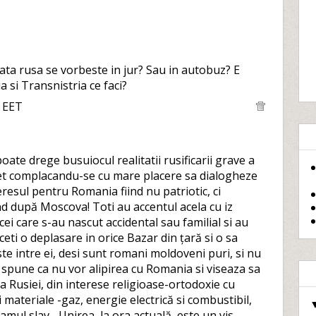
cata rusa se vorbeste in jur? Sau in autobuz? E
 si Transnistria ce faci?
0 EET
oate drege busuiocul realitatii rusificarii grave a
t complacandu-se cu mare placere sa dialogheze
nteresul pentru Romania fiind nu patriotic, ci
nd după Moscova! Toti au accentul acela cu iz
cei care s-au nascut accidental sau familial si au
aceti o deplasare in orice Bazar din țară si o sa
ste intre ei, desi sunt romani moldoveni puri, si nu
vor spune ca nu vor alipirea cu Romania si viseaza sa
 a Rusiei, din interese religioase-ortodoxie cu
 materiale -gaz, energie electrică si combustibil,
eamul slav... Unirea, la ora actuală, este un vis