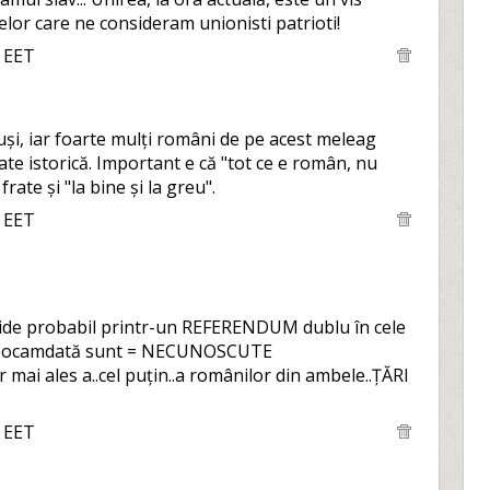
elor care ne consideram unionisti patrioti!
0 EET
uși, iar foarte mulți români de pe acest meleag
ate istorică. Important e că "tot ce e român, nu
frate și "la bine și la greu".
0 EET
ecide probabil printr-un REFERENDUM dublu în cele
., deocamdată sunt = NECUNOSCUTE
dar mai ales a..cel puțin..a românilor din ambele..ȚĂRI
0 EET