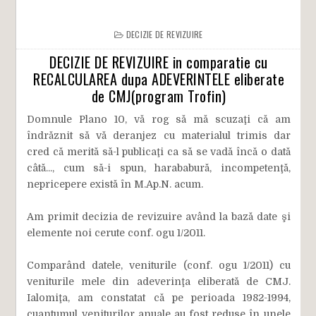
DECIZIE DE REVIZUIRE
DECIZIE DE REVIZUIRE in comparatie cu
RECALCULAREA dupa ADEVERINTELE eliberate
de CMJ(program Trofin)
Domnule Plano 10, vă rog să mă scuzaţi că am
îndrăznit să vă deranjez cu materialul trimis dar
cred că merită să-l publicaţi ca să se vadă încă o dată
câtă..., cum să-i spun, harababură, incompetenţă,
nepricepere există în M.Ap.N. acum.
Am primit decizia de revizuire având la bază date şi
elemente noi cerute conf. ogu 1/2011.
Comparând datele, veniturile (conf. ogu 1/2011) cu
veniturile mele din adeverinţa eliberată de CMJ.
Ialomiţa, am constatat că pe perioada 1982-1994,
cuantumul veniturilor anuale au fost reduse în unele