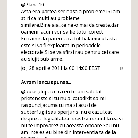
@Plano10
Asta era partea serioasa a problemei.Si am
stiri ca multi au probleme
similare.Bine,aia...ce ne-o mai da,creste,dar
oamenii acum vor sa fie totul corect.
Eu ramin la parerea ca tot balamucul asta
este si va fi exploatat in perioadele
electorale.Si se va sfirsi rau pentru cei care
au slujit sub arme.
joi, 28 aprilie 2011 la 00:14:00 EEST
Avram Iancu
spunea...
@puiac,dupa ce ca eu te-am salutat
prieteneste si tu nu ai catadixit sa-mi
raspunzi,acuma tu ma si acuzi de
subterfugii sau sperjur si nu e cazul,cat
despre colegialitatea noastra renunt la ea si
nu te impovarez cu aceasta onoare.Sau nu
am inteles eu bine din interventia ta de la