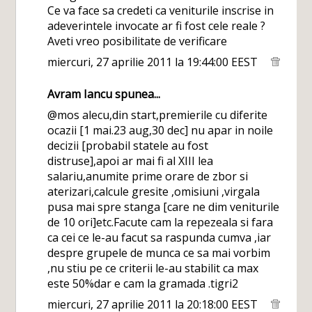
Ce va face sa credeti ca veniturile inscrise in
adeverintele invocate ar fi fost cele reale ?
Aveti vreo posibilitate de verificare
miercuri, 27 aprilie 2011 la 19:44:00 EEST
Avram Iancu
spunea...
@mos alecu,din start,premierile cu diferite
ocazii [1 mai.23 aug,30 dec] nu apar in noile
decizii [probabil statele au fost
distruse],apoi ar mai fi al XIII lea
salariu,anumite prime orare de zbor si
aterizari,calcule gresite ,omisiuni ,virgala
pusa mai spre stanga [care ne dim veniturile
de 10 ori]etc.Facute cam la repezeala si fara
ca cei ce le-au facut sa raspunda cumva ,iar
despre grupele de munca ce sa mai vorbim
,nu stiu pe ce criterii le-au stabilit ca max
este 50%dar e cam la gramada .tigri2
miercuri, 27 aprilie 2011 la 20:18:00 EEST