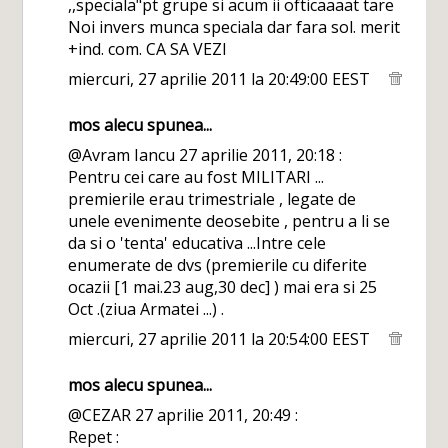
,,speciala"pt grupe si acum ii ofticaaaat tare
Noi invers munca speciala dar fara sol. merit
+ind. com. CA SA VEZI
miercuri, 27 aprilie 2011 la 20:49:00 EEST
mos alecu
spunea...
@Avram Iancu 27 aprilie 2011, 20:18 :
Pentru cei care au fost MILITARI ...
premierile erau trimestriale , legate de
unele evenimente deosebite , pentru a li se
da si o 'tenta' educativa ...Intre cele
enumerate de dvs (premierile cu diferite
ocazii [1 mai.23 aug,30 dec] ) mai era si 25
Oct .(ziua Armatei ...) .
miercuri, 27 aprilie 2011 la 20:54:00 EEST
mos alecu
spunea...
@CEZAR 27 aprilie 2011, 20:49 :
Repet :