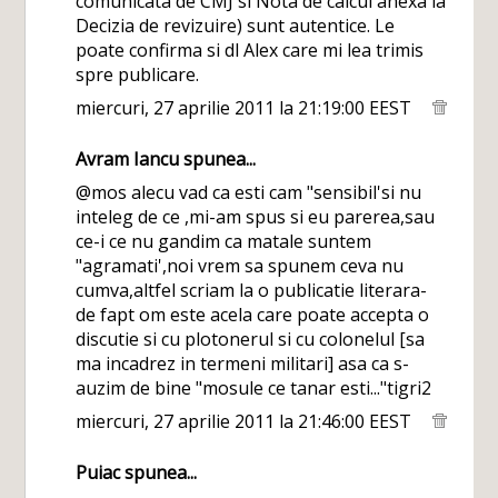
comunicata de CMJ si Nota de calcul anexa la
Decizia de revizuire) sunt autentice. Le
poate confirma si dl Alex care mi lea trimis
spre publicare.
miercuri, 27 aprilie 2011 la 21:19:00 EEST
Avram Iancu
spunea...
@mos alecu vad ca esti cam "sensibil'si nu
inteleg de ce ,mi-am spus si eu parerea,sau
ce-i ce nu gandim ca matale suntem
"agramati',noi vrem sa spunem ceva nu
cumva,altfel scriam la o publicatie literara-
de fapt om este acela care poate accepta o
discutie si cu plotonerul si cu colonelul [sa
ma incadrez in termeni militari] asa ca s-
auzim de bine "mosule ce tanar esti..."tigri2
miercuri, 27 aprilie 2011 la 21:46:00 EEST
Puiac
spunea...