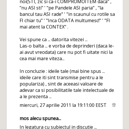
noi(STI, zic si ca-i COMPROMOITEM daca" ,
"nu ASI sti" ' "pe Pandele ASI paria" , "la
bancul tau ASI rade" ' "in scaunul cu rotile sa
FI chiar tu" ' "Inca ODATA multumesc!" ' "FI
mai atent la CONTEX" .
Vei spune ca ... datorita vitezei ...
Las-o balta ... e vorba de deprinderi (daca le-
ai avut vreodata) care nu pot fi uitate nici la
cea mai mare viteza...
In concluzie : ideile tale (mai bine spus ...
ideile care iti sint transmise pentru a le
populariza) , sint de aceeasi valoare de
adevar ca si posibilitatile tale intelectuale de
a le prezenta ...
miercuri, 27 aprilie 2011 la 19:11:00 EEST
mos alecu
spunea...
In legatura cu subiectul in discutie ...