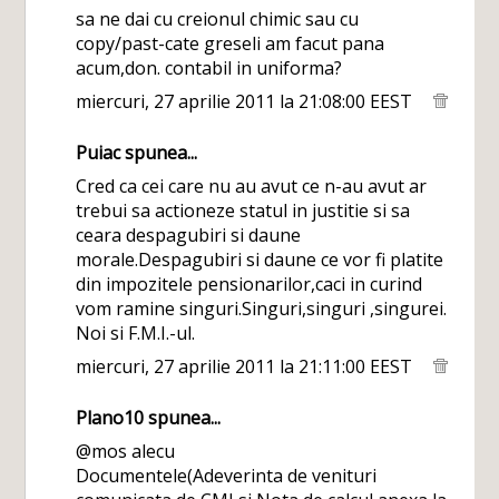
sa ne dai cu creionul chimic sau cu
copy/past-cate greseli am facut pana
acum,don. contabil in uniforma?
miercuri, 27 aprilie 2011 la 21:08:00 EEST
Puiac
spunea...
Cred ca cei care nu au avut ce n-au avut ar
trebui sa actioneze statul in justitie si sa
ceara despagubiri si daune
morale.Despagubiri si daune ce vor fi platite
din impozitele pensionarilor,caci in curind
vom ramine singuri.Singuri,singuri ,singurei.
Noi si F.M.I.-ul.
miercuri, 27 aprilie 2011 la 21:11:00 EEST
Plano10
spunea...
@mos alecu
Documentele(Adeverinta de venituri