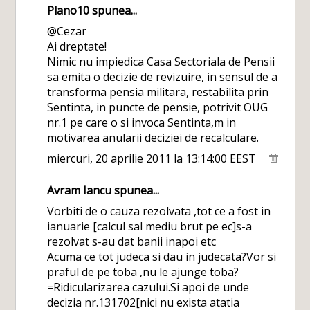
Plano10
spunea...
@Cezar
Ai dreptate!
Nimic nu impiedica Casa Sectoriala de Pensii
sa emita o decizie de revizuire, in sensul de a
transforma pensia militara, restabilita prin
Sentinta, in puncte de pensie, potrivit OUG
nr.1 pe care o si invoca Sentinta,m in
motivarea anularii deciziei de recalculare.
miercuri, 20 aprilie 2011 la 13:14:00 EEST
Avram Iancu
spunea...
Vorbiti de o cauza rezolvata ,tot ce a fost in
ianuarie [calcul sal mediu brut pe ec]s-a
rezolvat s-au dat banii inapoi etc
Acuma ce tot judeca si dau in judecata?Vor si
praful de pe toba ,nu le ajunge toba?
=Ridicularizarea cazului.Si apoi de unde
decizia nr.131702[nici nu exista atatia