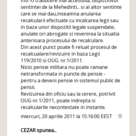
Intr-o traducere mai accesibila, dispozitivul
sentintei de la Mehedinti... si al altor sentinte
care se mai dau,inseamna anularea
recalcularii efectuate cu incalcarea legii sau
in baza unor dispozitii legale suspendate,
anulate ori abrogate si revenirea la situatia
anterioara procesului de recalculare.
Din acest punct poate fi reluat procesul de
recalcualare/revizuire in baza Legii
119/2010 si OUG. nr.1/2011.
Nicio pensie militara nu poate ramane
netransformata in puncte de pensie -
pentru a deveni pensie in sistemul public de
pensii.
Revizuirea din oficiu sau la cerere, potrivit
OUG nr.1/2011, poate indrepta si
recalcularile necontestate in instante.
miercuri, 20 aprilie 2011 la 15:16:00 EEST
CEZAR
spunea...