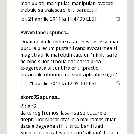
manipulati, manipulati,manipulati-avocatii
trebuie sa traiasca si ei ....saracutii!
joi, 21 aprilie 2011 la 11:47:00 EEST
Avram Iancu
spunea...
Doamne da-le minte ca au...nevoie ce se mai
bucura precum pustanii cand avocatimea si
magistratii le mai obtin cate un "nimic',sa le
fie bine si lor si noua dar parca prea
exagereaza si sunt fraieriti ,practic
hotararile obtinute nu sunt aplicabile.tigri2
joi, 21 aprilie 2011 la 12:09:00 EEST
akord75
spunea...
@tigri2
da te rog frumos ,lasa-i sa se bucure e
dreptul lor.Macar atat le-a mai ramas,chiar
daca e degeaba si f...ti si cu banii luati
Stii mai acum cateva luni un 'taliban' d-ala cu