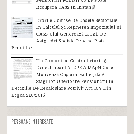
Pensionari Militari Că Le Poate
Recupera CASS In Instanță
Erorile Comise De Casele Sectoriale
In Calculul Și Reținerea Impozitului Și
CASS-Ului Generează Litigii De
Asigurări Sociale Privind Plata
Pensiilor
Un Comunicat Contradictoriu Și
Descalificant Al CPS A MApN Care
Motivează Capturarea Ilegală A
Stagiilor Ulterioare Pensionării In
Deciziile De Recalculare Potrivit Art. 109 Din
Legea 223/2015
PERSOANE INTERESATE