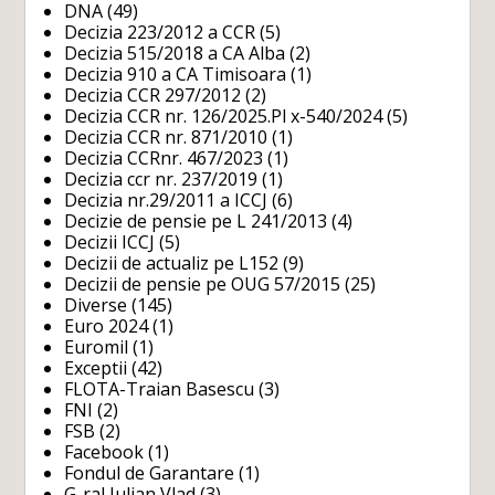
DNA
(49)
Decizia 223/2012 a CCR
(5)
Decizia 515/2018 a CA Alba
(2)
Decizia 910 a CA Timisoara
(1)
Decizia CCR 297/2012
(2)
Decizia CCR nr. 126/2025.Pl x-540/2024
(5)
Decizia CCR nr. 871/2010
(1)
Decizia CCRnr. 467/2023
(1)
Decizia ccr nr. 237/2019
(1)
Decizia nr.29/2011 a ICCJ
(6)
Decizie de pensie pe L 241/2013
(4)
Decizii ICCJ
(5)
Decizii de actualiz pe L152
(9)
Decizii de pensie pe OUG 57/2015
(25)
Diverse
(145)
Euro 2024
(1)
Euromil
(1)
Exceptii
(42)
FLOTA-Traian Basescu
(3)
FNI
(2)
FSB
(2)
Facebook
(1)
Fondul de Garantare
(1)
G-ral Iulian Vlad
(3)