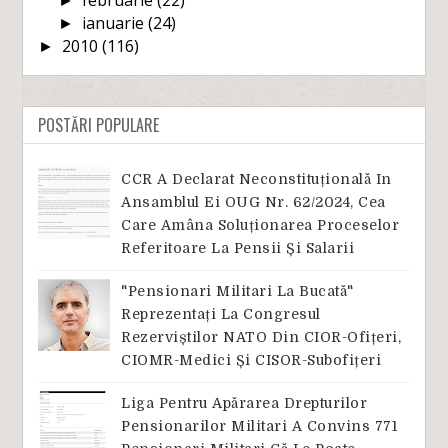
februarie
(22)
►
ianuarie
(24)
►
2010
(116)
►
POSTĂRI POPULARE
CCR A Declarat Neconstituțională In
Ansamblul Ei OUG Nr. 62/2024, Cea
Care Amâna Soluționarea Proceselor
Referitoare La Pensii Și Salarii
"Pensionari Militari La Bucată"
Reprezentați La Congresul
Rezerviștilor NATO Din CIOR-Ofițeri,
CIOMR-Medici Și CISOR-Subofițeri
Liga Pentru Apărarea Drepturilor
Pensionarilor Militari A Convins 771