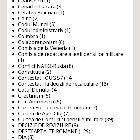
Ceausescu
(1)
Cenaclul Flacara
(3)
Cetatea Poienari
(1)
China
(2)
Codul Muncii
(5)
Codul administrativ
(1)
Coimbra
(1)
Colaborationism
(6)
Comisia de la Veneția
(1)
Comisia de redactare a legii pensiilor militare
(1)
Conflict NATO-Rusia
(8)
Constitutia
(2)
Contestatii OUG 57
(14)
Contestatii la decizii de recalculare
(13)
Cotul Donului
(4)
Crestinism
(5)
Crin Antonescu
(6)
Curtea Europeana a dr. omului
(7)
Curtea de Apel Cluj
(2)
Curtea de Conturi si pensiile militare
(89)
DECIZIE DE REVIZUIRE
(9)
DESTEAPTA-TE ROMANE
(129)
DIA
(3)