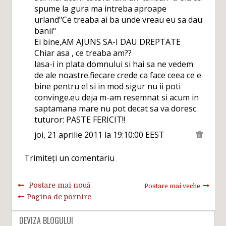
spume la gura ma intreba aproape
urland"Ce treaba ai ba unde vreau eu sa dau
banii"
Ei bine,AM AJUNS SA-I DAU DREPTATE
Chiar asa , ce treaba am??
lasa-i in plata domnului si hai sa ne vedem
de ale noastre.fiecare crede ca face ceea ce e
bine pentru el si in mod sigur nu ii poti
convinge.eu deja m-am resemnat si acum in
saptamana mare nu pot decat sa va doresc
tuturor: PASTE FERICIT!!
joi, 21 aprilie 2011 la 19:10:00 EEST
Trimiteți un comentariu
Postare mai nouă
Postare mai veche
Pagina de pornire
DEVIZA BLOGULUI