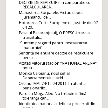
DECIZIE DE REVIZUIRE in comparatie cu
RECALCULAREA...
Manastirea Surpatele. Aici au depus
juramantul de ...
Hotararea Curtii Europene de Justitie din 07
04 20...
Pasajul Basarab(ului), O PRESCUrtare a
tranzitulu...
"Suntem pregatiti pentru restaurarea
monarhiei"
Sentință de anulare decizie de recalculare
pensie ...
Vizitati viitorul stadion "NATIONAL ARENA",
noua ...
Monica Caloianu, noul sef al
Departamentului Jurid...
Ordinul MAI 74/12 04 2011. In atentia
pensionarilo...
Parolea Moga Alex: Nu trebuie infimă
toleranţă cân...
Identitatea nationala definita prin eroii din