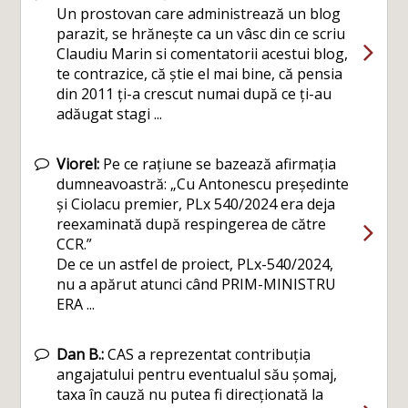
Un prostovan care administrează un blog
parazit, se hrănește ca un vâsc din ce scriu
Claudiu Marin si comentatorii acestui blog,
te contrazice, că știe el mai bine, că pensia
din 2011 ți-a crescut numai după ce ți-au
adăugat stagi ...
Viorel:
Pe ce rațiune se bazează afirmația
dumneavoastră: „Cu Antonescu președinte
și Ciolacu premier, PLx 540/2024 era deja
reexaminată după respingerea de către
CCR.”
De ce un astfel de proiect, PLx-540/2024,
nu a apărut atunci când PRIM-MINISTRU
ERA ...
Dan B.:
CAS a reprezentat contribuția
angajatului pentru eventualul său șomaj,
taxa în cauză nu putea fi direcționată la