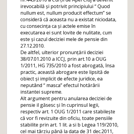
irevocabilă și potrivit principiului “ Quod
nullum est, nullum producit effectum” se
consideră că aceasta nu a existat niciodata,
cu consecința ca și actele emise în
executarea ei sunt lovite de nulitate, cum
este și cazul deciziei mele de pensie din
27.12.2010.
De altfel, ulterior pronunțării deciziei
38/07.01.2010 a ICCJ, prin art.10 a OUG
1/2011, HG 735/2010 a fost abrogată, însa
practic, această abrogare este lipsită de
obiect și implicit de efecte juridice, ea
neputând “ masca” efectul hotărârii
instantei supreme.
Alt argument pentru anularea deciziei de
pensie il găsesc și în cuprinsul legii,
respectiv art. 1 OUG 1/2011 care stabilește
că vor fi revizuite din oficiu, toate pensiile
stabilite prin art. 1 lit. a si b Legea 119/2010,
cel mai târziu până la data de 31 dec.2011,