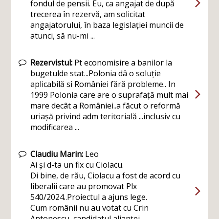
fondul de pensii. Eu, ca angajat de după
trecerea în rezervă, am solicitat
angajatorului, în baza legislației muncii de
atunci, să nu-mi ...
Rezervistul:
Pt economisire a banilor la
bugetulde stat...Polonia dâ o soluție
aplicabilă si României fără probleme.. In
1999 Polonia care are o suprafață mult mai
mare decât a României..a făcut o reformă
uriașă privind adm teritorială ...inclusiv cu
modificarea ...
Claudiu Marin:
Leo
Ai și d-ta un fix cu Ciolacu.
Di bine, de rău, Ciolacu a fost de acord cu
liberalii care au promovat Plx
540/2024..Proiectul a ajuns lege.
Cum românii nu au votat cu Crin
Antonescu, candidatul alianței