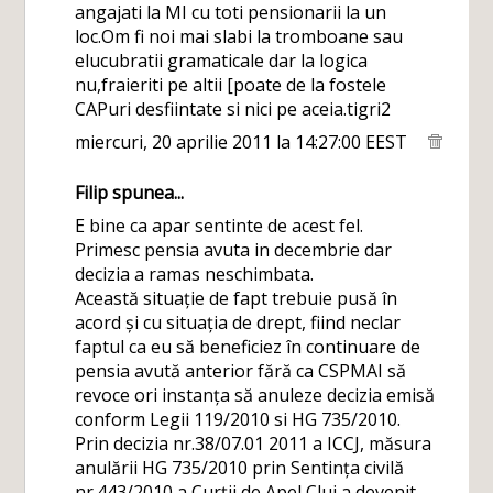
angajati la MI cu toti pensionarii la un
loc.Om fi noi mai slabi la tromboane sau
elucubratii gramaticale dar la logica
nu,fraieriti pe altii [poate de la fostele
CAPuri desfiintate si nici pe aceia.tigri2
miercuri, 20 aprilie 2011 la 14:27:00 EEST
Filip
spunea...
E bine ca apar sentinte de acest fel.
Primesc pensia avuta in decembrie dar
decizia a ramas neschimbata.
Această situație de fapt trebuie pusă în
acord și cu situația de drept, fiind neclar
faptul ca eu să beneficiez în continuare de
pensia avută anterior fără ca CSPMAI să
revoce ori instanța să anuleze decizia emisă
conform Legii 119/2010 si HG 735/2010.
Prin decizia nr.38/07.01 2011 a ICCJ, măsura
anulării HG 735/2010 prin Sentința civilă
nr.443/2010 a Curții de Apel Cluj a devenit