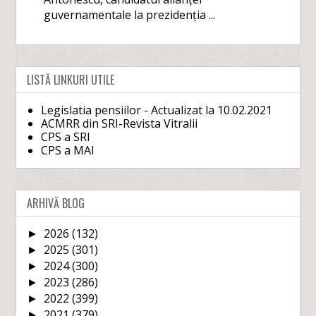
guvernamentale la prezidenția ...
LISTĂ LINKURI UTILE
Legislatia pensiilor - Actualizat la 10.02.2021
ACMRR din SRI-Revista Vitralii
CPS a SRI
CPS a MAI
ARHIVĂ BLOG
2026
(132)
►
2025
(301)
►
2024
(300)
►
2023
(286)
►
2022
(399)
►
2021
(379)
►