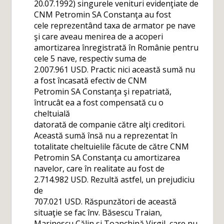
20.07.1992) singurele venituri evidenţiate de
CNM Petromin SA Constanţa au fost
cele reprezentând taxa de armator pe nave
şi care aveau menirea de a acoperi
amortizarea înregistrată în Românie pentru
cele 5 nave, respectiv suma de
2.007.961 USD. Practic nici această sumă nu
a fost încasată efectiv de CNM
Petromin SA Constanţa şi repatriată,
întrucât ea a fost compensată cu o
cheltuială
datorată de companie către alţi creditori.
Această sumă însă nu a reprezentat în
totalitate cheltuielile făcute de către CNM
Petromin SA Constanţa cu amortizarea
navelor, care în realitate au fost de
2.714.982 USD. Rezultă astfel, un prejudiciu
de
707.021 USD. Răspunzători de această
situaţie se fac înv. Băsescu Traian,
Marinescu Călin şi Toanchină Virgil, care nu