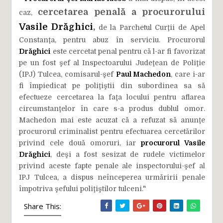
cercetarea penală a procurorului
caz,
Vasile Drăghici
,
de la Parchetul Curţii de Apel
Constanţa, pentru abuz în serviciu. Procurorul
Drăghici
este cercetat penal pentru că l-ar fi favorizat
pe un fost şef al Inspectoarului Judeţean de Poliţie
(IPJ) Tulcea, comisarul-şef
Paul Machedon
, care i-ar
fi împiedicat pe poliţiştii din subordinea sa să
efectueze cercetarea la faţa locului pentru aflarea
circumstanţelor în care s-a produs dublul omor.
Machedon mai este acuzat că a refuzat să anunţe
procurorul criminalist pentru efectuarea cercetărilor
privind cele două omoruri, iar
procurorul Vasile
Drăghici
, deşi a fost sesizat de rudele victimelor
privind aceste fapte penale ale inspectorului-şef al
IPJ Tulcea, a dispus neînceperea urmăririi penale
împotriva şefului poliţiştilor tulceni."
Share This: