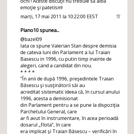
ochi ! Aceste discuţii nu trebuie să aibă
emoţie şi patetism!
marți, 17 mai 2011 la 10:22:00 EEST
Plano10
spunea...
@bazel09
Iata ce spune Valerian Stan despre demisia
de cateva luni din Parlament a lui Traian
Basescu in 1996, cu putin timp inainte de
alegeri, cand a candidat din nou.
* * * *
"În anii de după 1996, preşedintele Traian
Băsescu şi susţinătorii săi au
acreditat sistematic ideea că, în cursul anului
1996, acesta a demisionat
din Parlament pentru a se pune la dispoziţia
Parchetului General, care
ar fi avut în instrumentare, în acea perioadă
dosarul „Flota”, în care
era implicat şi Traian Băsescu – verificări în