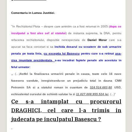
Comentariu in Lumea Justitiei.
"In Rechizitoriul Flota – despre care amintim ca a fost returnat in 2005 (
dupa ce
inculpatul a fost ales sef al statului
) de instanta suprema, la DNA, pentru
refacerea rechizitoriului, dispozitie nerespectata de
Daniel Morar
care s-a
apucat sa faca cercetari si sa
inchida dosarul cu scoatere de sub urmarire
penala pe toata linia,
cu exceptia lui Basescu
pentru care s-a retinut
asa-
zisa imunitate prezidentiala,
s-au incadrat faptele penale ale acestuia in
felul urmator:
„
(…)
Astfel la finalizarea urmaririi penale in cauza, toate cele 16 nave
fusesera vandute, inregistrandu-se un prejudiciu total in dauna CNM
Petromin SA si a statului roman in cuantum de
324.514.683,80
USD
,
echivalentul cursului de schimb valutar la zi
11.027.008.955.524 lei
.
(...)"
Ce s-a intamplat cu procurorul
DRAGHICI, cel care l-a trimis in
judecata pe inculpatul Basescu ?