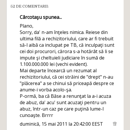
52 DE COMENTARII:
Cârcotaşu
spunea...
Plano,
Sorry, da' n-am înţeles nimica. Reiese din
ultima filă a rechizitoriului, care ar fi trebuit
să-l aibă ca inclupat pe TB, că inculpaţi sunt
cei doi procurori, cărora s-a hotărât să li se
impute şi cheltuieli judiciare în sumă de
1.100.000.000 lei (vechi evident).
Mai departe încearcă un rezumat al
rechizitoriului, că cei străini de "drept" n-au
"plăcerea" a se chinui să priceapă despre ce
anume-i vorba acolo-şa.
P-ormă, ba că Băse a renunţat la a-i acuza
de abuz, da' acu' sunt acuzaţi pentru un
abuz, într-un caz pe care puţină lume-l
cunoaşte. Brrrr
duminică, 15 mai 2011 la 20:42:00 EEST