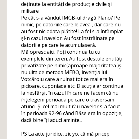
deţinute la entităţi de producţie civile şi
militare
Pe cât s-a văndut IMGB-ul dragă Plano? Pe
nimic, pe datoriile care le avea , dar care nu
au fost niciodată plătite! La fel s-a întămplat
şi-n cazul navelor. Au fost înstrăinate pe
datoriile pe care le acumulaseră.
Mă opresc aici. Poţi continua tu cu
exemplele din teren. Au fost destule entităţi
privatizate pe nimic(aproape majoritatea )şi
nu uita de metoda MEBO, invenţia lui
Votcăroiu care a ruinat tot ce mai era în
picioare, cuponiada etc. Discuţia ar continua
la nesfărşit în cazul în care ne facem că nu
înţelegem perioada pe care o traversam
atunci. Şi cel mai mult rău navelor s-a făcut
în perioada 92-96 când Băse era în opoziţie,
dacă bine îţi aduci aminte...
PS La acte juridice, zic yo, că mă pricep