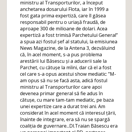
ministru al Transporturilor, a început
anchetarea dosarului Flota, iar în 1999 a
fost gata prima expertiză, care îl găsea
responsabil pentru o uriașă fraudă, de
aproape 300 de milioane de dolari. Acea
expertiză a fost trimisă Parchetului General”
a spua azi fostul șef al statului, la emisiunea
News Magazine, de la Antena 3, dezvăluind
că, în acel moment, s-a pus problema
arestării lui Băsescu și a aducerii sale la
Parchet, cu cătușe la mîini, dar că el a fost
cel care s-a opus acestui show mediatic: ”M-
am opus să nu se facă asta, adică fostul
ministru al Transporturilor care apoi
devenea primar general să fie adus în
cătușe, cu mare tam-tam mediatic, pe baza
unei expertize care a durat trei ani. Am
considerat în acel moment că interesul țării,
înainte de integrare, era să nu se spargă
coaliția de guvernare...Dl.Traian Băsescu era