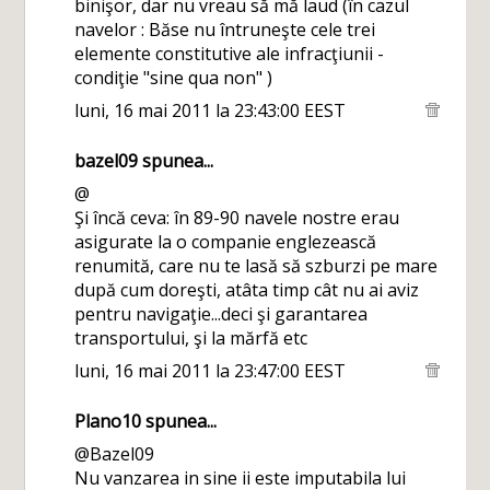
binişor, dar nu vreau să mă laud (în cazul
navelor : Băse nu întruneşte cele trei
elemente constitutive ale infracţiunii -
condiţie "sine qua non" )
luni, 16 mai 2011 la 23:43:00 EEST
bazel09
spunea...
@
Şi încă ceva: în 89-90 navele nostre erau
asigurate la o companie englezească
renumită, care nu te lasă să szburzi pe mare
după cum doreşti, atâta timp cât nu ai aviz
pentru navigaţie...deci şi garantarea
transportului, şi la mărfă etc
luni, 16 mai 2011 la 23:47:00 EEST
Plano10
spunea...
@Bazel09
Nu vanzarea in sine ii este imputabila lui