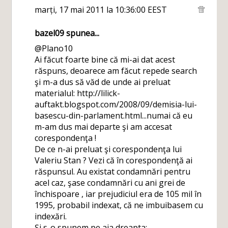
marți, 17 mai 2011 la 10:36:00 EEST
bazel09
spunea...
@Plano10
Ai făcut foarte bine că mi-ai dat acest
răspuns, deoarece am făcut repede search
şi m-a dus să văd de unde ai preluat
materialul: http://lilick-
auftakt.blogspot.com/2008/09/demisia-lui-
basescu-din-parlament.html...numai că eu
m-am dus mai departe şi am accesat
corespondenţa !
De ce n-ai preluat şi corespondenţa lui
Valeriu Stan ? Vezi că în corespondenţă ai
răspunsul. Au existat condamnări pentru
acel caz, şase condamnări cu ani grei de
închispoare , iar prejudiciul era de 105 mil în
1995, probabil indexat, că ne imbuibasem cu
indexări.
Şi s-o spunem pe aia dreapta: