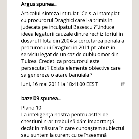
Argus
spunea...
Articolul-sinteza intitulat "Ce s-a intamplat
cu procurorul Draghici care l-a trimis in
judecata pe inculpatul Basescu ?",induce
ideea legaturii cauzale dintre rechizitoriul in
dosarul Flota din 2004 si cercetarea penala a
procurorului Draghici in 2011 pt. abuz in
serviciu legat de un caz de dublu omor din
Tulcea. Credeti ca procurorul este
persecutat ? Exista elemente obiective care
sa genereze o atare banuiala ?
luni, 16 mai 2011 la 18:41:00 EEST
bazel09
spunea...
Plano 10
La inteligenţa nostră pentru astfel de
chestiuni n-ar trebui să dăm importanţă
decât în măsura în care cunoaştem subiectul
sau suntem la curent cu ce înseamnă