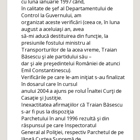
cu luna ianuarie 1997 când,
în calitate de şef al Departamentului de
Control la Guvernului, am
organizat aceste verificări (ceea ce, în luna
august a aceluiaşi an, avea
să-mi aducă destituirea din funcţie, la
presiunile fostului ministru al
Transporturilor de la acea vreme, Traian
Băsescu şi ale partidului său –
dar şi ale preşedintelui României de atunci
Emil Constantinescu).
Verificările pe care le-am iniţiat s-au finalizat
în dosarul care în cursul
anului 2004 a ajuns pe rolul Înaltei Curţi de
Casaţie şi Justiţie.
Inexactitatea afirmaţiilor că Traian Băsescu
s-ar fi pus la dispoziţia
Parchetului în anul 1996 rezultă şi din
răspunsul pe care Inspectoratul
General al Poliţiei, respectiv Parchetul de pe
lângă Curtea Supremă de