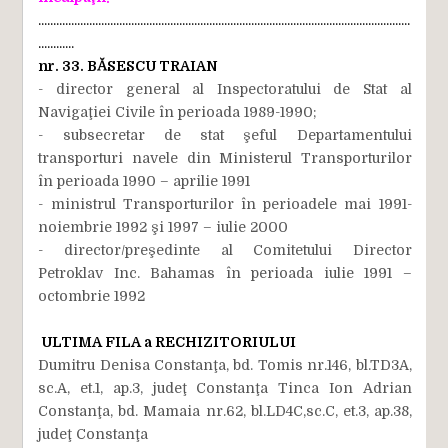
............................................................................................................................
............
nr. 33.
BĂSESCU TRAIAN
- director general al Inspectoratului de Stat al
Navigaţiei Civile în perioada 1989-1990;
- subsecretar de stat şeful Departamentului
transporturi navele din Ministerul Transporturilor
în perioada 1990 – aprilie 1991
- ministrul Transporturilor în perioadele mai 1991-
noiembrie 1992 şi 1997 – iulie 2000
- director/preşedinte al Comitetului Director
Petroklav Inc. Bahamas în perioada iulie 1991 –
octombrie 1992
ULTIMA FILA a RECHIZITORIULUI
Dumitru Denisa Constanţa, bd. Tomis nr.146, bl.TD3A,
sc.A, et.1, ap.3, judeţ Constanţa Tinca Ion Adrian
Constanţa, bd. Mamaia nr.62, bl.LD4C,sc.C, et.3, ap.38,
judeţ Constanţa