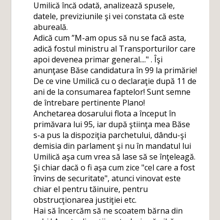
Umilică încă odată, analizează spusele,
datele, previziunile şi vei constata că este
abureală.
Adică cum ”M-am opus să nu se facă asta,
adică fostul ministru al Transporturilor care
apoi devenea primar general...." . Îşi
anunţase Băse candidatura în 99 la primărie!
De ce vine Umilică cu o declaraţie după 11 de
ani de la consumarea faptelor! Sunt semne
de întrebare pertinente Plano!
Anchetarea dosarului flota a început în
primăvara lui 95, iar după ştiinţa mea Băse
s-a pus la dispoziţia parchetului, dându-şi
demisia din parlament şi nu în mandatul lui
Umilică aşa cum vrea să lase să se înţeleagă.
Şi chiar dacă o fi aşa cum zice "cel care a fost
învins de securitate", atunci vinovat este
chiar el pentru tăinuire, pentru
obstrucţionarea justiţiei etc.
Hai să încercăm să ne scoatem bărna din