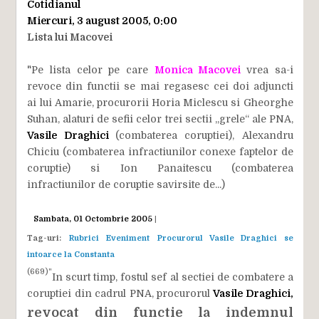
Cotidianul
Miercuri, 3 august 2005, 0:00
Lista lui Macovei
"Pe lista celor pe care
Monica Macovei
vrea sa-i
revoce din functii se mai regasesc cei doi adjuncti
ai lui Amarie, procurorii Horia Miclescu si Gheorghe
Suhan, alaturi de sefii celor trei sectii „grele“ ale PNA,
Vasile Draghici
(combaterea coruptiei), Alexandru
Chiciu (combaterea infractiunilor conexe faptelor de
coruptie) si Ion Panaitescu (combaterea
infractiunilor de coruptie savirsite de...)
Sambata, 01 Octombrie 2005
|
Tag-uri:
Rubrici
Eveniment
Procurorul Vasile Draghici se
intoarce la Constanta
(669)"
In scurt timp, fostul sef al sectiei de combatere a
coruptiei din cadrul PNA, procurorul
Vasile Draghici,
revocat din functie la indemnul