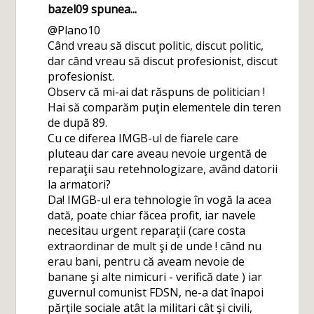
bazel09
spunea...
@Plano10
Când vreau să discut politic, discut politic,
dar când vreau să discut profesionist, discut
profesionist.
Observ că mi-ai dat răspuns de politician !
Hai să comparăm puţin elementele din teren
de după 89.
Cu ce diferea IMGB-ul de fiarele care
pluteau dar care aveau nevoie urgentă de
reparaţii sau retehnologizare, având datorii
la armatori?
Da! IMGB-ul era tehnologie în vogă la acea
dată, poate chiar făcea profit, iar navele
necesitau urgent reparaţii (care costa
extraordinar de mult şi de unde ! când nu
erau bani, pentru că aveam nevoie de
banane şi alte nimicuri - verifică date ) iar
guvernul comunist FDSN, ne-a dat înapoi
părţile sociale atât la militari cât şi civili,