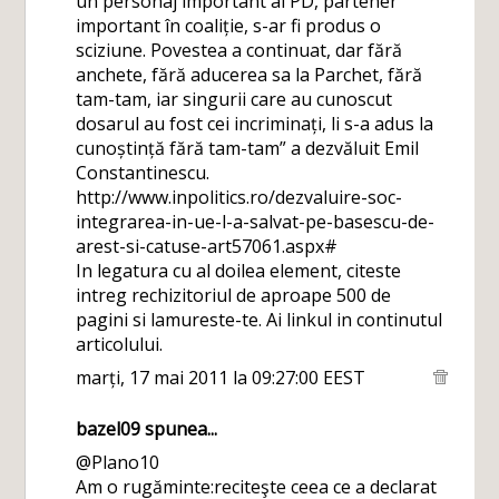
un personaj important al PD, partener
important în coaliție, s-ar fi produs o
sciziune. Povestea a continuat, dar fără
anchete, fără aducerea sa la Parchet, fără
tam-tam, iar singurii care au cunoscut
dosarul au fost cei incriminați, li s-a adus la
cunoștință fără tam-tam” a dezvăluit Emil
Constantinescu.
http://www.inpolitics.ro/dezvaluire-soc-
integrarea-in-ue-l-a-salvat-pe-basescu-de-
arest-si-catuse-art57061.aspx#
In legatura cu al doilea element, citeste
intreg rechizitoriul de aproape 500 de
pagini si lamureste-te. Ai linkul in continutul
articolului.
marți, 17 mai 2011 la 09:27:00 EEST
bazel09
spunea...
@Plano10
Am o rugăminte:reciteşte ceea ce a declarat