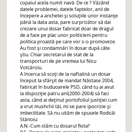
copaiul acela numit navă. De ce ? Văzând
datele problemei, datele faptelor, anii de
începere a anchetei şi soluţiile unor instanţe
până la data asta, pare surprizător să dai
crezare unui dosar fabricat doar de dragul
de a face pe plac unor politicieni pentru
politica proastă pe care vor s-o promoveze.
Au fost şi condamnări în dosar după câte
ştiu. Chiar secretarul de stat de la
transporturi de pe vremea lui Nicu
Votcăroiu.
A încerca să scoţi de la naftalină un dosar
început la sfărşit de mandat Năstase 2004,
fabricat în buduoarele PSD, când tu ai avut
la dispoziţie patru ani(2000-2004) să faci
asta, când ai deţinut portofoliul justiţiei cum
a vrut mushchii tăi, mi se pare ipocrizie şi
imbecilitate. Să nu uităm de spusele Rodicăi
Stănoiu:
A.N.-Cum stăm cu dosarul flota?