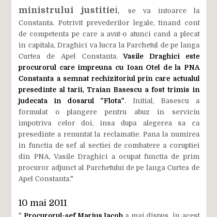
ministrului justitie
i,
se va intoarce la
Constanta. Potrivit prevederilor legale, tinand cont
de competenta pe care a avut-o atunci cand a plecat
in capitala, Draghici va lucra la Parchetul de pe langa
Curtea de Apel Constanta.
Vasile Draghici este
procurorul care impreuna cu Ioan Otel de la PNA
Constanta a semnat rechizitoriul prin care actualul
presedinte al tarii, Traian Basescu a fost trimis in
judecata in dosarul "Flota"
. Initial, Basescu a
formulat o plangere pentru abuz in serviciu
impotriva celor doi, insa dupa alegerea sa ca
presedinte a renuntat la reclamatie. Pana la numirea
in functia de sef al sectiei de combatere a coruptiei
din PNA, Vasile Draghici a ocupat functia de prim
procuror adjunct al Parchetului de pe langa Curtea de
Apel Constanta."
10 mai 2011
"
Procurorul-şef Marius Iacob
a mai dispus, în acest