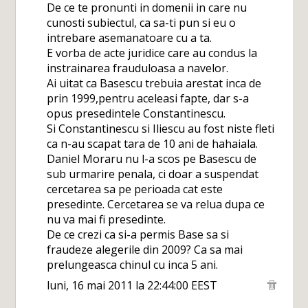
De ce te pronunti in domenii in care nu
cunosti subiectul, ca sa-ti pun si eu o
intrebare asemanatoare cu a ta.
E vorba de acte juridice care au condus la
instrainarea frauduloasa a navelor.
Ai uitat ca Basescu trebuia arestat inca de
prin 1999,pentru aceleasi fapte, dar s-a
opus presedintele Constantinescu.
Si Constantinescu si Iliescu au fost niste fleti
ca n-au scapat tara de 10 ani de hahaiala.
Daniel Moraru nu l-a scos pe Basescu de
sub urmarire penala, ci doar a suspendat
cercetarea sa pe perioada cat este
presedinte. Cercetarea se va relua dupa ce
nu va mai fi presedinte.
De ce crezi ca si-a permis Base sa si
fraudeze alegerile din 2009? Ca sa mai
prelungeasca chinul cu inca 5 ani.
luni, 16 mai 2011 la 22:44:00 EEST