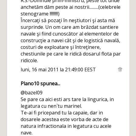
R.S.-Domnule prim-ministru, peste tot unde
anchetăm dăm peste ai nostrii..........(celebrele
stenograme !!!!!!!!!)
Încercaţi să pozaţi în neştiutori şi asta mă
surprinde. Un om care am brăzdat santiere
navale şi fiind cunoscător al elementelor de
construcţie a navei căt şi de logistică navală,
costuri de exploatare şi întreţinere,
chestiunile pe care le ridică dosarul flota par
ridicole.
luni, 16 mai 2011 la 21:49:00 EEST
Plano10
spunea...
@bazel09
Se pare ca aici esti ars tare la lingurica, in
legatura cu nen`tu marinel.
Te-ai fi pricepand tu la capaie, dar in
dosarele acestea este vorba de acte de
natura infractionala in legatura cu acele
nave.