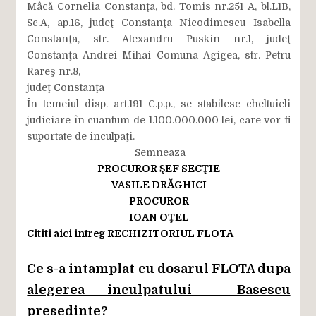
Mâcă Cornelia Constanţa, bd. Tomis nr.251 A, bl.L1B,
Sc.A, ap.16, judeţ Constanţa Nicodimescu Isabella
Constanţa, str. Alexandru Puskin nr.1, judeţ
Constanţa Andrei Mihai Comuna Agigea, str. Petru
Rareş nr.8,
judeţ Constanţa
În temeiul disp. art.191 C.p.p., se stabilesc cheltuieli
judiciare în cuantum de 1.100.000.000 lei, care vor fi
suportate de inculpaţi.
Semneaza
PROCUROR ŞEF SECŢIE
VASILE DRĂGHICI
PROCUROR
IOAN OŢEL
Cititi aici intreg RECHIZITORIUL FLOTA
Ce s-a intamplat cu dosarul FLOTA dupa
alegerea inculpatului Basescu
presedinte?