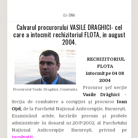
DNA
Calvarul procurorului VASILE DRAGHICI- cel
care a intocmit rechizitoriul FLOTA, in august
2004.
RECHIZITORIUL
FLOTA
intocmit pe 04 08
2004
Procuror şef secţie
Procurorul Vasile Draghici, Constanta
Vasile Drăghici
–
Secţia de combatere a corupţiei şi procuror
Ioan
Oţel,
de la Parchetul Naţional Anticorupţie, Bucureşti,
Examinând actele, lucrările precum şi probele
administrate în dosarul nr.20/P/2002, al Parchetului
Naţional Anticorupţie Bucureşti, privind pe
inculpaţii: