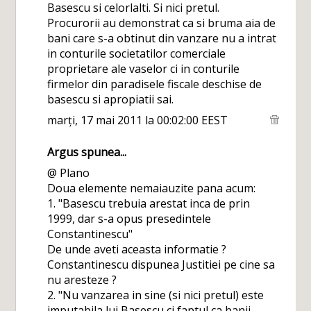
Basescu si celorlalti. Si nici pretul.
Procurorii au demonstrat ca si bruma aia de
bani care s-a obtinut din vanzare nu a intrat
in conturile societatilor comerciale
proprietare ale vaselor ci in conturile
firmelor din paradisele fiscale deschise de
basescu si apropiatii sai.
marți, 17 mai 2011 la 00:02:00 EEST
Argus
spunea...
@ Plano
Doua elemente nemaiauzite pana acum:
1. "Basescu trebuia arestat inca de prin
1999, dar s-a opus presedintele
Constantinescu"
De unde aveti aceasta informatie ?
Constantinescu dispunea Justitiei pe cine sa
nu aresteze ?
2. "Nu vanzarea in sine (si nici pretul) este
imputabila lui Basescu,ci faptul ca banii