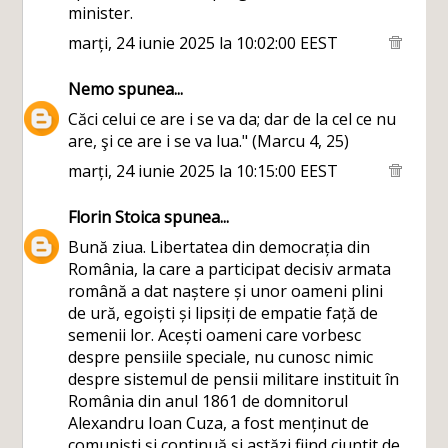
minister.
marți, 24 iunie 2025 la 10:02:00 EEST
Nemo
spunea...
Căci celui ce are i se va da; dar de la cel ce nu
are, şi ce are i se va lua." (Marcu 4, 25)
marți, 24 iunie 2025 la 10:15:00 EEST
Florin Stoica
spunea...
Bună ziua. Libertatea din democrația din
România, la care a participat decisiv armata
română a dat naștere și unor oameni plini
de ură, egoiști și lipsiți de empatie față de
semenii lor. Acești oameni care vorbesc
despre pensiile speciale, nu cunosc nimic
despre sistemul de pensii militare instituit în
România din anul 1861 de domnitorul
Alexandru Ioan Cuza, a fost menținut de
comuniști și continuă și astăzi fiind ciuntit de