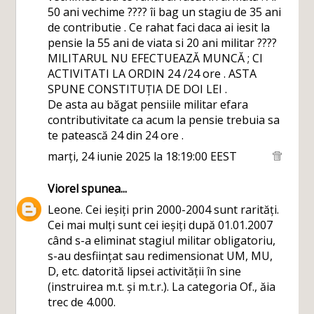
50 ani vechime ???? îi bag un stagiu de 35 ani
de contributie . Ce rahat faci daca ai iesit la
pensie la 55 ani de viata si 20 ani militar ????
MILITARUL NU EFECTUEAZĂ MUNCĂ ; CI
ACTIVITATI LA ORDIN 24 /24 ore . ASTA
SPUNE CONSTITUȚIA DE DOI LEI .
De asta au băgat pensiile militar efara
contributivitate ca acum la pensie trebuia sa
te patească 24 din 24 ore .
marți, 24 iunie 2025 la 18:19:00 EEST
Viorel
spunea...
Leone. Cei ieșiți prin 2000-2004 sunt rarități.
Cei mai mulți sunt cei ieșiți după 01.01.2007
când s-a eliminat stagiul militar obligatoriu,
s-au desființat sau redimensionat UM, MU,
D, etc. datorită lipsei activității în sine
(instruirea m.t. și m.t.r.). La categoria Of., ăia
trec de 4.000.