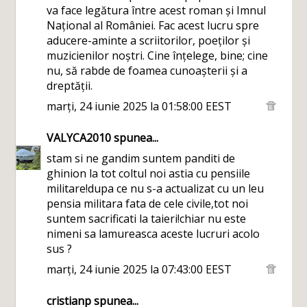
va face legătura între acest roman și Imnul
Național al României. Fac acest lucru spre
aducere-aminte a scriitorilor, poeților și
muzicienilor noștri. Cine înțelege, bine; cine
nu, să rabde de foamea cunoașterii și a
dreptății.
marți, 24 iunie 2025 la 01:58:00 EEST
VALYCA2010
spunea...
stam si ne gandim suntem panditi de
ghinion la tot coltul noi astia cu pensiile
militare!dupa ce nu s-a actualizat cu un leu
pensia militara fata de cele civile,tot noi
suntem sacrificati la taieri!chiar nu este
nimeni sa lamureasca aceste lucruri acolo
sus ?
marți, 24 iunie 2025 la 07:43:00 EEST
cristianp
spunea...