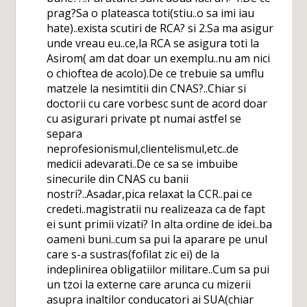
prag?Sa o plateasca toti(stiu..o sa imi iau
hate)..exista scutiri de RCA? si 2.Sa ma asigur
unde vreau eu..ce,la RCA se asigura toti la
Asirom( am dat doar un exemplu..nu am nici
o chioftea de acolo).De ce trebuie sa umflu
matzele la nesimtitii din CNAS?..Chiar si
doctorii cu care vorbesc sunt de acord doar
cu asigurari private pt numai astfel se
separa
neprofesionismul,clientelismul,etc..de
medicii adevarati..De ce sa se imbuibe
sinecurile din CNAS cu banii
nostri?..Asadar,pica relaxat la CCR..pai ce
credeti..magistratii nu realizeaza ca de fapt
ei sunt primii vizati? In alta ordine de idei..ba
oameni buni..cum sa pui la aparare pe unul
care s-a sustras(fofilat zic ei) de la
indeplinirea obligatiilor militare..Cum sa pui
un tzoi la externe care arunca cu mizerii
asupra inaltilor conducatori ai SUA(chiar