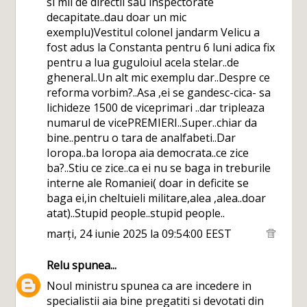
si mii de directii sau inspectorate
decapitate..dau doar un mic
exemplu)Vestitul colonel jandarm Velicu a
fost adus la Constanta pentru 6 luni adica fix
pentru a lua guguloiul acela stelar..de
gheneral..Un alt mic exemplu dar..Despre ce
reforma vorbim?..Asa ,ei se gandesc-cica- sa
lichideze 1500 de viceprimari ..dar tripleaza
numarul de vicePREMIERI..Super..chiar da
bine..pentru o tara de analfabeti..Dar
Ioropa..ba Ioropa aia democrata..ce zice
ba?..Stiu ce zice..ca ei nu se baga in treburile
interne ale Romaniei( doar in deficite se
baga ei,in cheltuieli militare,alea ,alea..doar
atat)..Stupid people..stupid people..
marți, 24 iunie 2025 la 09:54:00 EEST
Relu
spunea...
Noul ministru spunea ca are incedere in
specialistii aia bine pregatiti si devotati din