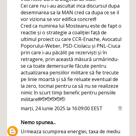
Cei care nu i-au ascultat inca discursul dupa
desemnarea sa la MAN cred ca dupa ce se il
vor viziona se vor edifica concret!!
Cred ca numirea lui Mosteanu este de fapt o
reactie și o strategie a coaliției față de
ultimul proiect cu care CCR-Enache, Avocatul
Poporului-Weber, PSD-Ciolacu și PNL-Ciuca
prin care i-au păcălit pe rezerviști și în
retragere, prin această măsură urmărindu-
se ca toate demersurile făcute pentru
actualizarea pensiilor militare să fie trecute
pe linie moartă și să fie reluate eventual de
la zero, tocmai pentru ca să nu se realizeze
nimic în scurt timp benefic pentru pensiile
militare!!!🫡🫡🫡🫡🫡
marți, 24 iunie 2025 la 16:09:00 EEST
Nemo
spunea...
Urmeaza scumpirea energiei, taxa de mediu