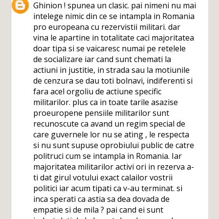
Ghinion ! spunea un clasic. pai nimeni nu mai
intelege nimic din ce se intampla in Romania
pro europeana cu rezervistii militari. dar
vina le apartine in totalitate caci majoritatea
doar tipa si se vaicaresc numai pe retelele
de socializare iar cand sunt chemati la
actiuni in justitie, in strada sau la motiunile
de cenzura se dau toti bolnavi, indiferenti si
fara acel orgoliu de actiune specific
militarilor. plus ca in toate tarile asazise
proeuropene pensiile militarilor sunt
recunoscute ca avand un regim special de
care guvernele lor nu se ating , le respecta
si nu sunt supuse oprobiului public de catre
politruci cum se intampla in Romania. Iar
majoritatea militarilor activi ori in rezerva a-
ti dat girul votului exact calailor vostrii
politici iar acum tipati ca v-au terminat. si
inca sperati ca astia sa dea dovada de
empatie si de mila ? pai cand ei sunt