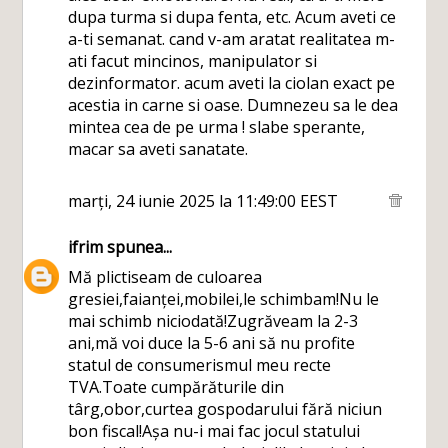
dupa turma si dupa fenta, etc. Acum aveti ce
a-ti semanat. cand v-am aratat realitatea m-
ati facut mincinos, manipulator si
dezinformator. acum aveti la ciolan exact pe
acestia in carne si oase. Dumnezeu sa le dea
mintea cea de pe urma ! slabe sperante,
macar sa aveti sanatate.
marți, 24 iunie 2025 la 11:49:00 EEST
ifrim
spunea...
Mă plictiseam de culoarea
gresiei,faianței,mobilei,le schimbam!Nu le
mai schimb niciodată!Zugrăveam la 2-3
ani,mă voi duce la 5-6 ani să nu profite
statul de consumerismul meu recte
TVA.Toate cumpărăturile din
târg,obor,curtea gospodarului fără niciun
bon fiscal!Așa nu-i mai fac jocul statului