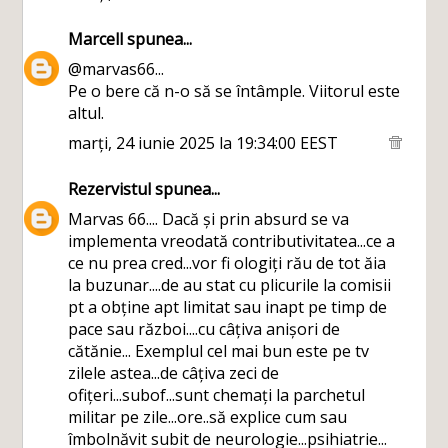
Marcell
spunea...
@marvas66...
Pe o bere că n-o să se întâmple. Viitorul este
altul.
marți, 24 iunie 2025 la 19:34:00 EEST
Rezervistul
spunea...
Marvas 66.... Dacă și prin absurd se va
implementa vreodată contributivitatea...ce a
ce nu prea cred...vor fi ologiți rău de tot ăia
la buzunar....de au stat cu plicurile la comisii
pt a obține apt limitat sau inapt pe timp de
pace sau război....cu câțiva anișori de
cătănie... Exemplul cel mai bun este pe tv
zilele astea...de câțiva zeci de
ofițeri...subof...sunt chemați la parchetul
militar pe zile...ore..să explice cum sau
îmbolnăvit subit de neurologie...psihiatrie...