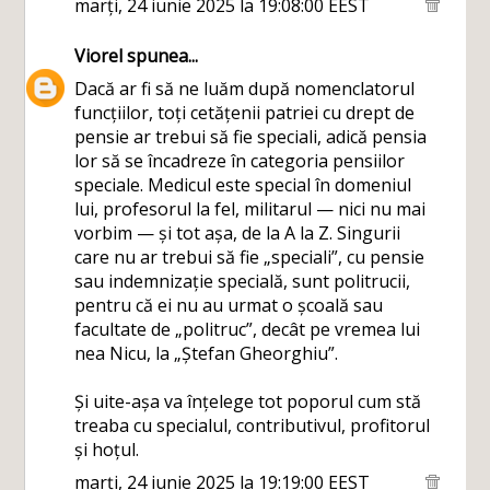
marți, 24 iunie 2025 la 19:08:00 EEST
Viorel
spunea...
Dacă ar fi să ne luăm după nomenclatorul
funcțiilor, toți cetățenii patriei cu drept de
pensie ar trebui să fie speciali, adică pensia
lor să se încadreze în categoria pensiilor
speciale. Medicul este special în domeniul
lui, profesorul la fel, militarul — nici nu mai
vorbim — și tot așa, de la A la Z. Singurii
care nu ar trebui să fie „speciali”, cu pensie
sau indemnizație specială, sunt politrucii,
pentru că ei nu au urmat o școală sau
facultate de „politruc”, decât pe vremea lui
nea Nicu, la „Ștefan Gheorghiu”.
Și uite-așa va înțelege tot poporul cum stă
treaba cu specialul, contributivul, profitorul
și hoțul.
marți, 24 iunie 2025 la 19:19:00 EEST