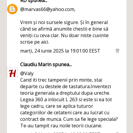
RD
spunea...
@marvas66@yahoo.com,
Vrem și noi sursele sigure. Și în general
când se afirmă anumite chestii e bine să
veniți cu ceva clar. Nu doar niste cuvinte
scrise pe aici.
marți, 24 iunie 2025 la 19:01:00 EEST
Claudiu Marin
spunea...
@Valy
Cand iti trec tampenii prin minte, stai
departe cu destele de tastatura.Inventezi
teoria generala a dreptului dupa ureche.
Legea 360 a inlocuit L 263 si este si ea tot
lege cadru, care se aplica tuturor
categoriilor de cetateni care au lucrat cu
contract de munca. Cum sa fie lege speciala?
Te-au tampit rau noile teorii ciucane.