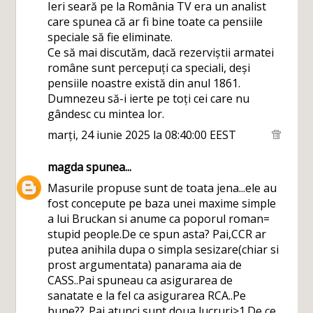
Ieri seară pe la România TV era un analist
care spunea că ar fi bine toate ca pensiile
speciale să fie eliminate.
Ce să mai discutăm, dacă rezerviștii armatei
române sunt percepuți ca speciali, deși
pensiile noastre există din anul 1861.
Dumnezeu să-i ierte pe toți cei care nu
gândesc cu mintea lor.
marți, 24 iunie 2025 la 08:40:00 EEST
magda
spunea...
Masurile propuse sunt de toata jena...ele au
fost concepute pe baza unei maxime simple
a lui Bruckan si anume ca poporul roman=
stupid people.De ce spun asta? Pai,CCR ar
putea anihila dupa o simpla sesizare(chiar si
prost argumentata) panarama aia de
CASS..Pai spuneau ca asigurarea de
sanatate e la fel ca asigurarea RCA..Pe
bune??..Pai atunci sunt doua lucruri>1.De ce