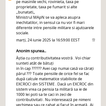
pe masinile vechi, rovinieta, taxa pe
proprietate, taxa pe fumarit si alte
,,bunatati,,
Ministrul MApN se va apleca asupra
inechitatilor, in sensul ca nu vor fi mari
diferente intre pensiile militare si ajutoarele
sociale.
marți, 24 iunie 2025 la 16:59:00 EEST
Anonim spunea...
Ăștia cu contributivitatea vostră . Voi chiar
sunteti atât de bătuți
in în cap ?????? Avei cap numai casă va cărați
părul ??? Toate pensiile de orice fel se fac
după calcule matematice stabiliote de
EXCROCI din SISTEME . Dacă un EXCROC din
sistem vrea ca pensia ta militară sa ie de
1000 lei poti sa te caci in zeci de
contributivitati . Nu interesează pe nimeni
vechimea sau ce rahat ai facut în armată . Ai