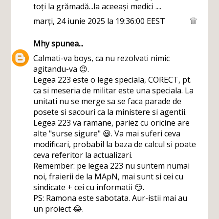
toți la grămadă...la aceeași medici ....
marți, 24 iunie 2025 la 19:36:00 EEST
Mhy
spunea...
Calmati-va boys, ca nu rezolvati nimic
agitandu-va 😉.
Legea 223 este o lege speciala, CORECT, pt.
ca si meseria de militar este una speciala. La
unitati nu se merge sa se faca parade de
posete si sacouri ca la ministere si agentii.
Legea 223 va ramane, pariez cu oricine are
alte "surse sigure" 😃. Va mai suferi ceva
modificari, probabil la baza de calcul si poate
ceva referitor la actualizari.
Remember: pe legea 223 nu suntem numai
noi, fraierii de la MApN, mai sunt si cei cu
sindicate + cei cu informatii 😏.
PS: Ramona este sabotata. Aur-istii mai au
un proiect 😂.