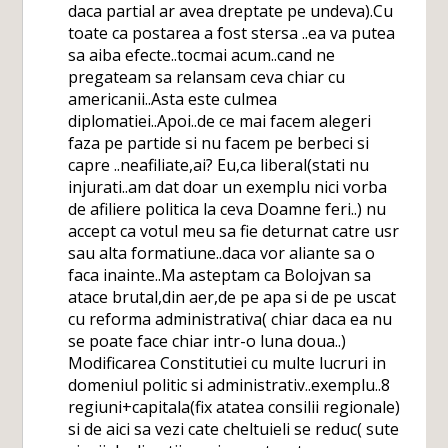
daca partial ar avea dreptate pe undeva).Cu
toate ca postarea a fost stersa ..ea va putea
sa aiba efecte..tocmai acum..cand ne
pregateam sa relansam ceva chiar cu
americanii..Asta este culmea
diplomatiei..Apoi..de ce mai facem alegeri
faza pe partide si nu facem pe berbeci si
capre ..neafiliate,ai? Eu,ca liberal(stati nu
injurati..am dat doar un exemplu nici vorba
de afiliere politica la ceva Doamne feri..) nu
accept ca votul meu sa fie deturnat catre usr
sau alta formatiune..daca vor aliante sa o
faca inainte..Ma asteptam ca Bolojvan sa
atace brutal,din aer,de pe apa si de pe uscat
cu reforma administrativa( chiar daca ea nu
se poate face chiar intr-o luna doua..)
Modificarea Constitutiei cu multe lucruri in
domeniul politic si administrativ..exemplu..8
regiuni+capitala(fix atatea consilii regionale)
si de aici sa vezi cate cheltuieli se reduc( sute