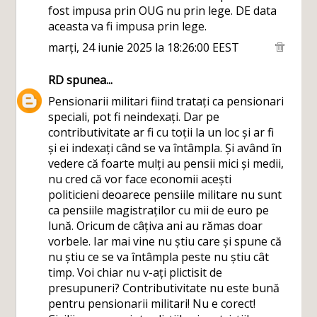
fost impusa prin OUG nu prin lege. DE data
aceasta va fi impusa prin lege.
marți, 24 iunie 2025 la 18:26:00 EEST
RD
spunea...
Pensionarii militari fiind tratați ca pensionari
speciali, pot fi neindexați. Dar pe
contributivitate ar fi cu toții la un loc și ar fi
și ei indexați când se va întâmpla. Și având în
vedere că foarte mulți au pensii mici și medii,
nu cred că vor face economii acești
politicieni deoarece pensiile militare nu sunt
ca pensiile magistraților cu mii de euro pe
lună. Oricum de câțiva ani au rămas doar
vorbele. Iar mai vine nu știu care și spune că
nu știu ce se va întâmpla peste nu știu cât
timp. Voi chiar nu v-ați plictisit de
presupuneri? Contributivitate nu este bună
pentru pensionarii militari! Nu e corect!