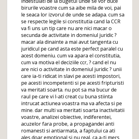
indestulati de la bugetul unde se vor duce
birurile voastre cum sa aibe mila de voi, pai
le seaca lor izvorul de unde se adapa. cum sa
se respecte legile si constitutia cand la CCR
va fi uns un tip care nu are nici macar o
secunda de activitate in domeniul juridic ?
macar ala dinainte a mai avut tangenta cu
juridicul pe cand asta este perfect paralel cu
acest domeniu. cum va apara el constitutia,
cum va motiva el deciziile ccr, ? cand el nu
are nici o activitate in domeniul juridic ? unii
care ia-ti ridicat in slavi pe acesti impostori,
pe acesti incompetenti si pe acesti fripturisti
va meritati soarta. nu pot sa ma bucur de
raul pe care vi l-ati creat cu buna stiinta
intrucat actiunea voastra ma va afecta si pe
mine. dar multi va meritati soarta inactivitatii
voastre, analizei obiective, indiferentei,
acuzelor fara probe, a propagandei anti
romanesti si antiarmata, a faptului ca ati
ales doar emotional si nu real, ca a-ti mers