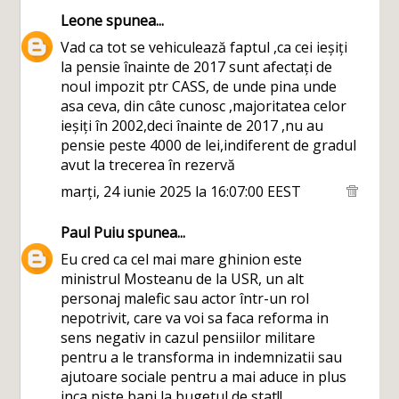
Leone
spunea...
Vad ca tot se vehiculează faptul ,ca cei ieșiți
la pensie înainte de 2017 sunt afectați de
noul impozit ptr CASS, de unde pina unde
asa ceva, din câte cunosc ,majoritatea celor
ieșiți în 2002,deci înainte de 2017 ,nu au
pensie peste 4000 de lei,indiferent de gradul
avut la trecerea în rezervă
marți, 24 iunie 2025 la 16:07:00 EEST
Paul Puiu
spunea...
Eu cred ca cel mai mare ghinion este
ministrul Mosteanu de la USR, un alt
personaj malefic sau actor într-un rol
nepotrivit, care va voi sa faca reforma in
sens negativ in cazul pensiilor militare
pentru a le transforma in indemnizatii sau
ajutoare sociale pentru a mai aduce in plus
inca niste bani la bugetul de stat!!