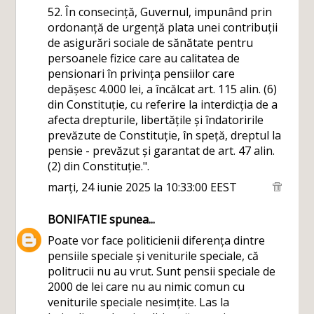
52. În consecință, Guvernul, impunând prin
ordonanță de urgență plata unei contribuții
de asigurări sociale de sănătate pentru
persoanele fizice care au calitatea de
pensionari în privința pensiilor care
depășesc 4.000 lei, a încălcat art. 115 alin. (6)
din Constituție, cu referire la interdicția de a
afecta drepturile, libertățile și îndatoririle
prevăzute de Constituție, în speță, dreptul la
pensie - prevăzut și garantat de art. 47 alin.
(2) din Constituție.".
marți, 24 iunie 2025 la 10:33:00 EEST
BONIFATIE
spunea...
Poate vor face politicienii diferența dintre
pensiile speciale și veniturile speciale, că
politrucii nu au vrut. Sunt pensii speciale de
2000 de lei care nu au nimic comun cu
veniturile speciale nesimțite. Las la