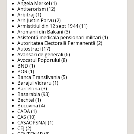
Angela Merkel
(1)
Antiterorism
(12)
Arbitraj
(1)
Arh Justin Parvu
(2)
Armistitiul din 12 sept 1944
(11)
Aromanii din Balcani
(3)
Asistență medicala pensionari militari
(1)
Autoritatea Electorală Permanentă
(2)
Autostrazi
(17)
Avansari de generali
(6)
Avocatul Poporului
(8)
BND
(1)
BOR
(1)
Banca Transilvania
(5)
Barajul Vidraru
(1)
Barcelona
(3)
Basarabia
(93)
Bechtel
(1)
Bucovina
(4)
CADA
(1)
CAS
(10)
CASAOPSNAJ
(1)
CEJ
(2)
CENTENAR
(8)