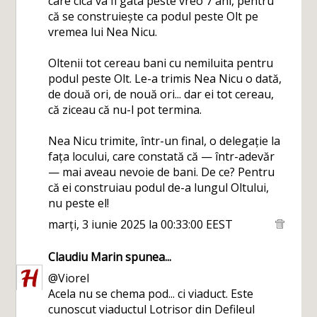
care cică va fi gata peste vreo 7 ani, pentru
că se construiește ca podul peste Olt pe
vremea lui Nea Nicu.
Oltenii tot cereau bani cu nemiluita pentru
podul peste Olt. Le-a trimis Nea Nicu o dată,
de două ori, de nouă ori... dar ei tot cereau,
că ziceau că nu-l pot termina.
Nea Nicu trimite, într-un final, o delegație la
fața locului, care constată că — într-adevăr
— mai aveau nevoie de bani. De ce? Pentru
că ei construiau podul de-a lungul Oltului,
nu peste el!
marți, 3 iunie 2025 la 00:33:00 EEST
Claudiu Marin
spunea...
@Viorel
Acela nu se chema pod... ci viaduct. Este
cunoscut viaductul Lotrisor din Defileul