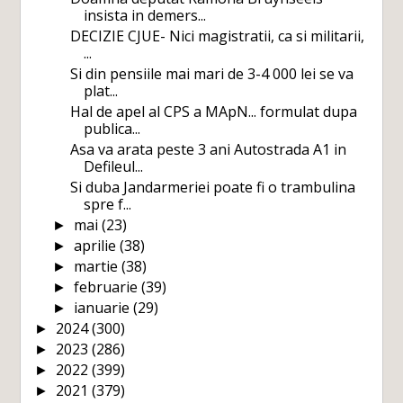
insista in demers...
DECIZIE CJUE- Nici magistratii, ca si militarii,
...
Si din pensiile mai mari de 3-4 000 lei se va
plat...
Hal de apel al CPS a MApN... formulat dupa
publica...
Asa va arata peste 3 ani Autostrada A1 in
Defileul...
Si duba Jandarmeriei poate fi o trambulina
spre f...
mai
(23)
►
aprilie
(38)
►
martie
(38)
►
februarie
(39)
►
ianuarie
(29)
►
2024
(300)
►
2023
(286)
►
2022
(399)
►
2021
(379)
►