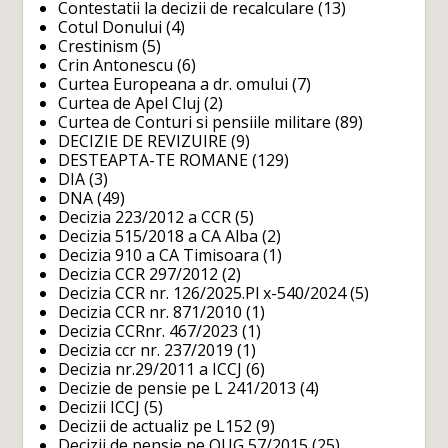
Contestatii la decizii de recalculare
(13)
Cotul Donului
(4)
Crestinism
(5)
Crin Antonescu
(6)
Curtea Europeana a dr. omului
(7)
Curtea de Apel Cluj
(2)
Curtea de Conturi si pensiile militare
(89)
DECIZIE DE REVIZUIRE
(9)
DESTEAPTA-TE ROMANE
(129)
DIA
(3)
DNA
(49)
Decizia 223/2012 a CCR
(5)
Decizia 515/2018 a CA Alba
(2)
Decizia 910 a CA Timisoara
(1)
Decizia CCR 297/2012
(2)
Decizia CCR nr. 126/2025.Pl x-540/2024
(5)
Decizia CCR nr. 871/2010
(1)
Decizia CCRnr. 467/2023
(1)
Decizia ccr nr. 237/2019
(1)
Decizia nr.29/2011 a ICCJ
(6)
Decizie de pensie pe L 241/2013
(4)
Decizii ICCJ
(5)
Decizii de actualiz pe L152
(9)
Decizii de pensie pe OUG 57/2015
(25)