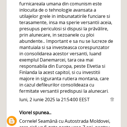
furnicareala umana din comunism este
inlocuita de o tehnologie avansata a
utilajelor grele in imbunatatirile funciare si
terasamente, insa ma sperie versantii aceia,
presupus periculosi si dispusi la prăvălire,
prin alunecare, in sezoanele cu ploi
abundente... Important e sa nu se lucreze de
mantuiala si sa investeasca corespunzator
in consolidarea acestor versanti, luand
exemplul Danemarcei, tara cea mai
responsabila din Europa, peste Elvetia si
Finlanda la acest capitol, si cu investitii
majore in siguranta rutiera montana, care
in cazul defileurilor consolideaza cu
fermitate versantii predispusi la alunecari.
luni, 2 iunie 2025 la 21:54:00 EEST
Viorel
spunea...
Cornele! Seamănă cu Autostrada Moldovei,