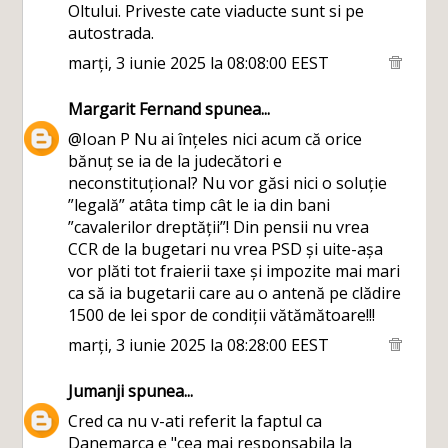
Oltului. Priveste cate viaducte sunt si pe
autostrada.
marți, 3 iunie 2025 la 08:08:00 EEST
Margarit Fernand
spunea...
@Ioan P Nu ai înțeles nici acum că orice
bănuț se ia de la judecători e
neconstituțional? Nu vor găsi nici o soluție
”legală” atâta timp cât le ia din bani
”cavalerilor dreptății”! Din pensii nu vrea
CCR de la bugetari nu vrea PSD și uite-așa
vor plăti tot fraierii taxe și impozite mai mari
ca să ia bugetarii care au o antenă pe clădire
1500 de lei spor de condiții vătămătoare!!!
marți, 3 iunie 2025 la 08:28:00 EEST
Jumanji
spunea...
Cred ca nu v-ati referit la faptul ca
Danemarca e "cea mai responsabila la