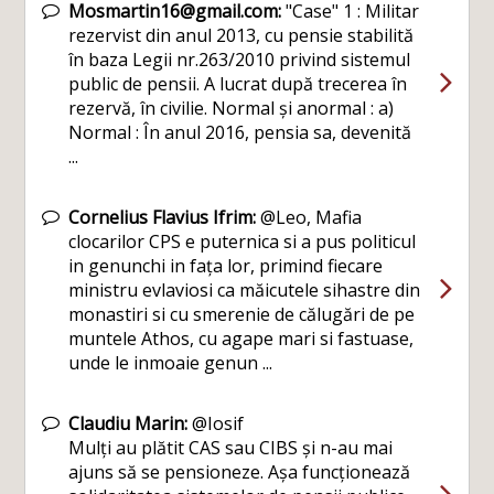
Mosmartin16@gmail.com:
"Case" 1 : Militar
rezervist din anul 2013, cu pensie stabilită
în baza Legii nr.263/2010 privind sistemul
public de pensii. A lucrat după trecerea în
rezervă, în civilie. Normal și anormal : a)
Normal : În anul 2016, pensia sa, devenită
...
Cornelius Flavius Ifrim:
@Leo, Mafia
clocarilor CPS e puternica si a pus politicul
in genunchi in fața lor, primind fiecare
ministru evlaviosi ca măicutele sihastre din
monastiri si cu smerenie de călugări de pe
muntele Athos, cu agape mari si fastuase,
unde le inmoaie genun ...
Claudiu Marin:
@Iosif
Mulți au plătit CAS sau CIBS și n-au mai
ajuns să se pensioneze. Așa funcționează