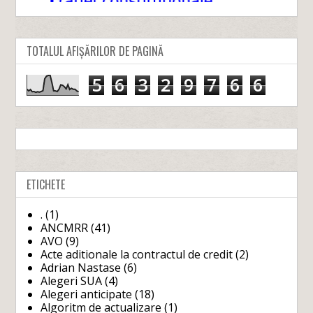
TOTALUL AFIȘĂRILOR DE PAGINĂ
5
6
3
2
9
7
6
6
ETICHETE
.
(1)
ANCMRR
(41)
AVO
(9)
Acte aditionale la contractul de credit
(2)
Adrian Nastase
(6)
Alegeri SUA
(4)
Alegeri anticipate
(18)
Algoritm de actualizare
(1)