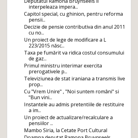
Deputatul Ramona Bruynseels il
interpeleaza impera...
Capitol special, cu ghinion, pentru reforma
pensii...
Decizie de pensie contributiva din anul 2011
cu no...
Un proiect de lege de modificare a L
223/2015 născ...
Taxa pe fumărit va ridica costul consumului
de gaz...
Primul ministru interimar exercita
prerogativele p...
Televiziunea de stat iraniana a transmis live
prop...
Cu "Vrem Unire" , "Noi suntem români" si
"Bun vini...
Instantele au admis pretentiile de restituire
a im...
Un proiect de actualizare/recalculare a
pensiilor ...
Mambo Siria, la Cetate Port Cultural
Doamna deputat Ramona Bruynseels