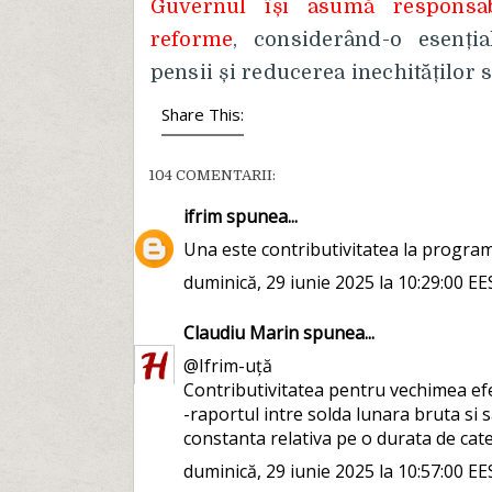
Guvernul își asumă responsabi
reforme
, considerând-o esenți
pensii și reducerea inechităților s
Share This:
104 COMENTARII:
ifrim
spunea...
Una este contributivitatea la program 
duminică, 29 iunie 2025 la 10:29:00 E
Claudiu Marin
spunea...
@Ifrim-uță
Contributivitatea pentru vechimea efec
-raportul intre solda lunara bruta si 
constanta relativa pe o durata de cate
duminică, 29 iunie 2025 la 10:57:00 E