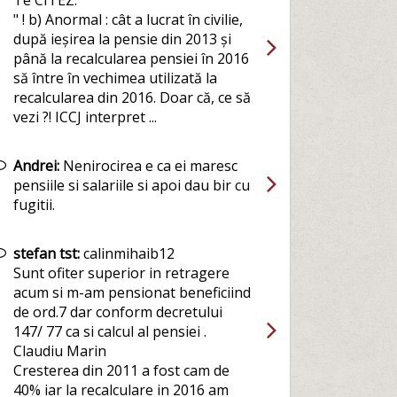
Te CITEZ:
" ! b) Anormal : cât a lucrat în civilie,
după ieșirea la pensie din 2013 și
până la recalcularea pensiei în 2016
să între în vechimea utilizată la
recalcularea din 2016. Doar că, ce să
vezi ?! ICCJ interpret ...
Andrei:
Nenirocirea e ca ei maresc
pensiile si salariile si apoi dau bir cu
fugitii.
stefan tst:
calinmihaib12
Sunt ofiter superior in retragere
acum si m-am pensionat beneficiind
de ord.7 dar conform decretului
147/ 77 ca si calcul al pensiei .
Claudiu Marin
Cresterea din 2011 a fost cam de
40% iar la recalculare in 2016 am