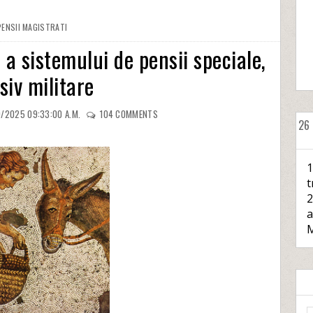
PENSII MAGISTRATI
a sistemului de pensii speciale,
siv militare
/2025 09:33:00 A.M.
104
COMMENTS
26
1
t
2
a
M