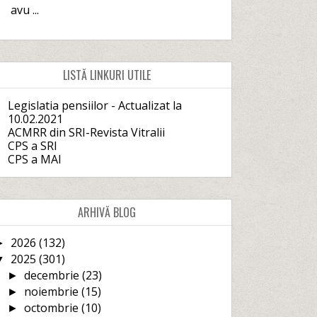
avu ...
LISTĂ LINKURI UTILE
Legislatia pensiilor - Actualizat la
10.02.2021
ACMRR din SRI-Revista Vitralii
CPS a SRI
CPS a MAI
ARHIVĂ BLOG
2026
(132)
►
2025
(301)
▼
decembrie
(23)
►
noiembrie
(15)
►
octombrie
(10)
►