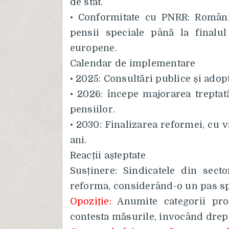
de stat.
• Conformitate cu PNRR: Români
pensii speciale până la finalu
europene.
Calendar de implementare
• 2025: Consultări publice și adopt
• 2026: începe majorarea treptat
pensiilor.
• 2030: Finalizarea reformei, cu 
ani.
Reacții așteptate
Susținere: Sindicatele din secto
reforma, considerând-o un pas spr
Opoziție:
Anumite categorii profe
contesta măsurile, invocând drept