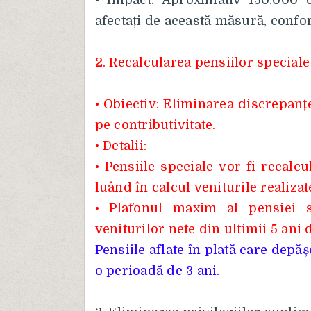
• Impact: Aproximativ 150.000 d
afectați de această măsură, confo
2. Recalcularea pensiilor speciale
• Obiectiv: Eliminarea discrepanțe
pe contributivitate.
• Detalii:
• Pensiile speciale vor fi recalcu
luând în calcul veniturile realizat
• Plafonul maxim al pensiei 
veniturilor nete din ultimii 5 ani d
Pensiile aflate în plată care depăș
o perioadă de 3 ani.