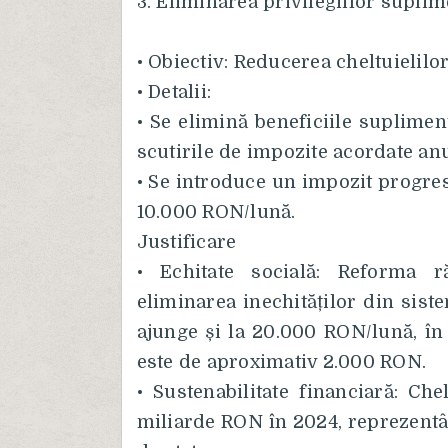
3. Eliminarea privilegiilor supli
• Obiectiv: Reducerea cheltuielilo
• Detalii:
• Se elimină beneficiile suplimen
scutirile de impozite acordate an
• Se introduce un impozit progres
10.000 RON/lună.
Justificare
• Echitate socială: Reforma r
eliminarea inechităților din sist
ajunge și la 20.000 RON/lună, în
este de aproximativ 2.000 RON.
• Sustenabilitate financiară: Che
miliarde RON în 2024, reprezentâ