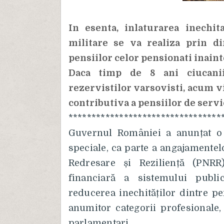
In esenta, inlaturarea inechit
militare se va realiza prin d
pensiilor celor pensionati inaint
Daca timp de 8 ani ciucanii
rezervistilor varsovisti, acum vi
contributiva a pensiilor de servic
*********************************
Guvernul României a anunțat o
speciale, ca parte a angajamentel
Redresare și Reziliență (PNRR
financiară a sistemului publi
reducerea inechităților dintre pe
anumitor categorii profesionale, 
parlamentari.