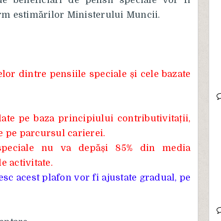
e beneficiari de pensii speciale vor fi
rm estimărilor Ministerului Muncii.
lor dintre pensiile speciale și cele bazate
late pe baza principiului contributivitații,
e pe parcursul carierei.
speciale nu va depăși 85% din media
e activitate.
esc acest plafon vor fi ajustate gradual, pe