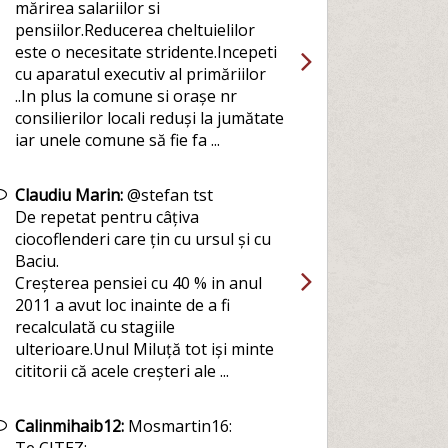
mărirea salariilor si
pensiilor.Reducerea cheltuielilor
este o necesitate stridente.Incepeti
cu aparatul executiv al primăriilor
..In plus la comune si orașe nr
consilierilor locali reduși la jumătate
iar unele comune să fie fa ...
Claudiu Marin:
@stefan tst
De repetat pentru câțiva
ciocoflenderi care țin cu ursul și cu
Baciu.
Creșterea pensiei cu 40 % in anul
2011 a avut loc inainte de a fi
recalculată cu stagiile
ulterioare.Unul Miluță tot iși minte
cititorii că acele creșteri ale ...
Calinmihaib12:
Mosmartin16: