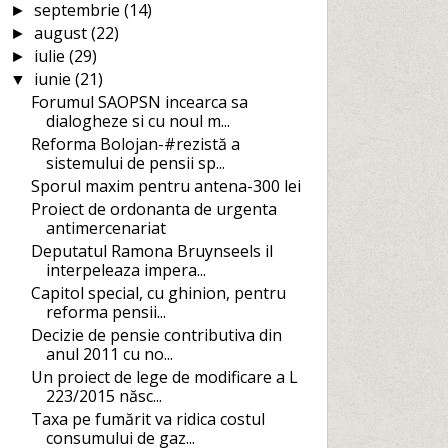
septembrie
(14)
►
august
(22)
►
iulie
(29)
►
iunie
(21)
▼
Forumul SAOPSN incearca sa
dialogheze si cu noul m...
Reforma Bolojan-#rezistă a
sistemului de pensii sp...
Sporul maxim pentru antena-300 lei
Proiect de ordonanta de urgenta
antimercenariat
Deputatul Ramona Bruynseels il
interpeleaza impera...
Capitol special, cu ghinion, pentru
reforma pensii...
Decizie de pensie contributiva din
anul 2011 cu no...
Un proiect de lege de modificare a L
223/2015 născ...
Taxa pe fumărit va ridica costul
consumului de gaz...