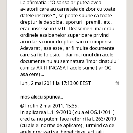
La afirmatia : "O sansa ar putea avea
aviatorii care au carnetele de zbor cu toate
datele inscrise " , se poate spune ca toate
drepturile de solda , sporuri , premii , etc .
erau inscrise in OZU . Deasemeni mai erau
ordinele esaloanelor superioare privind
acordarea unor drepturi sau recompense ...
Adevarat , asa este , ar fi multe documente
care sa fie folosite ... dar nici unul din acele
documente nu au semnatura 'impricinatului'
cum ca AR FI INCASAT acele sume (iar OG
asa cere) ...
luni, 2 mai 2011 la 17:13:00 EEST
mos alecu
spunea...
@Trofin 2 mai 2011, 15:35 :
In aplicarea L.119/2010 ( cu a ei OG.1/2011)
cred ca nu putem face referiri la L.263/2010
(cu ale ei norme de aplicare) , urmind ca de
acele precizari sa 'beneficieze' actualii