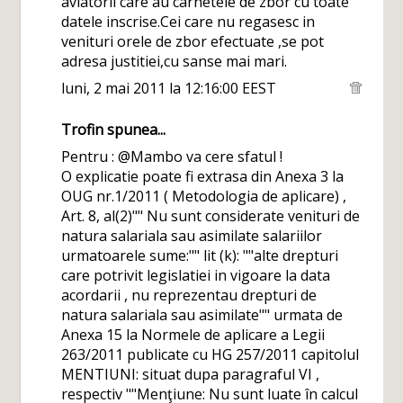
aviatorii care au carnetele de zbor cu toate
datele inscrise.Cei care nu regasesc in
venituri orele de zbor efectuate ,se pot
adresa justitiei,cu sanse mai mari.
luni, 2 mai 2011 la 12:16:00 EEST
Trofin
spunea...
Pentru : @Mambo va cere sfatul !
O explicatie poate fi extrasa din Anexa 3 la
OUG nr.1/2011 ( Metodologia de aplicare) ,
Art. 8, al(2)"" Nu sunt considerate venituri de
natura salariala sau asimilate salariilor
urmatoarele sume:"" lit (k): ""alte drepturi
care potrivit legislatiei in vigoare la data
acordarii , nu reprezentau drepturi de
natura salariala sau asimilate"" urmata de
Anexa 15 la Normele de aplicare a Legii
263/2011 publicate cu HG 257/2011 capitolul
MENTIUNI: situat dupa paragraful VI ,
respectiv ""Menţiune: Nu sunt luate în calcul