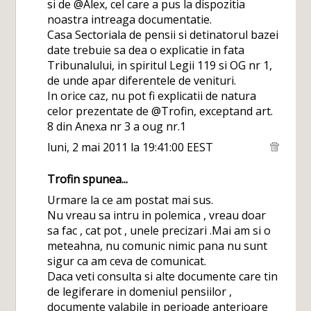
si de @Alex, cel care a pus la dispozitia
noastra intreaga documentatie.
Casa Sectoriala de pensii si detinatorul bazei
date trebuie sa dea o explicatie in fata
Tribunalului, in spiritul Legii 119 si OG nr 1,
de unde apar diferentele de venituri.
In orice caz, nu pot fi explicatii de natura
celor prezentate de @Trofin, exceptand art.
8 din Anexa nr 3 a oug nr.1
luni, 2 mai 2011 la 19:41:00 EEST
Trofin
spunea...
Urmare la ce am postat mai sus.
Nu vreau sa intru in polemica , vreau doar
sa fac , cat pot , unele precizari .Mai am si o
meteahna, nu comunic nimic pana nu sunt
sigur ca am ceva de comunicat.
Daca veti consulta si alte documente care tin
de legiferare in domeniul pensiilor ,
documente valabile in perioade anterioare