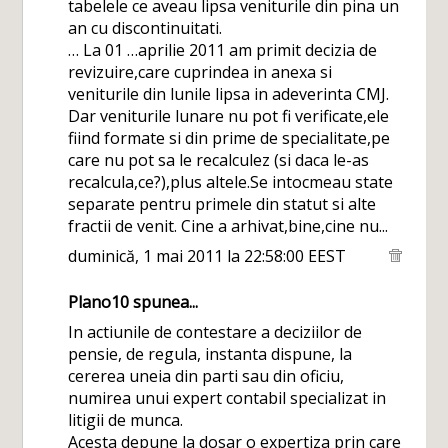
tabelele ce aveau lipsa veniturile din pina un
an cu discontinuitati.
… La 01 …aprilie 2011 am primit decizia de
revizuire,care cuprindea in anexa si
veniturile din lunile lipsa in adeverinta CMJ.
Dar veniturile lunare nu pot fi verificate,ele
fiind formate si din prime de specialitate,pe
care nu pot sa le recalculez (si daca le-as
recalcula,ce?),plus altele.Se intocmeau state
separate pentru primele din statut si alte
fractii de venit. Cine a arhivat,bine,cine nu...
duminică, 1 mai 2011 la 22:58:00 EEST
Plano10
spunea...
In actiunile de contestare a deciziilor de
pensie, de regula, instanta dispune, la
cererea uneia din parti sau din oficiu,
numirea unui expert contabil specializat in
litigii de munca.
Acesta depune la dosar o expertiza prin care