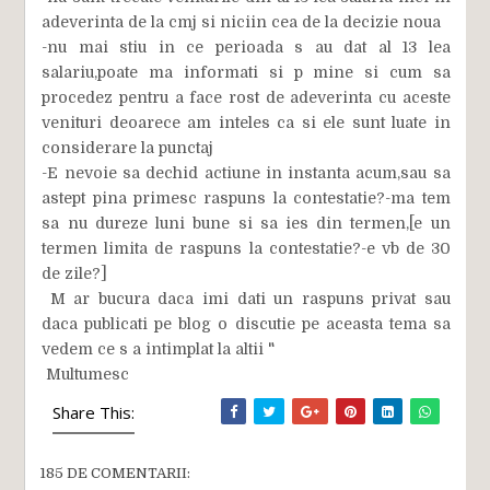
adeverinta de la cmj si niciin cea de la decizie noua
-nu mai stiu in ce perioada s au dat al 13 lea
salariu,poate ma informati si p mine si cum sa
procedez pentru a face rost de adeverinta cu aceste
venituri deoarece am inteles ca si ele sunt luate in
considerare la punctaj
-E nevoie sa dechid actiune in instanta acum,sau sa
astept pina primesc raspuns la contestatie?-ma tem
sa nu dureze luni bune si sa ies din termen,[e un
termen limita de raspuns la contestatie?-e vb de 30
de zile?]
M ar bucura daca imi dati un raspuns privat sau
daca publicati pe blog o discutie pe aceasta tema sa
vedem ce s a intimplat la altii "
Multumesc
Share This:
185 DE COMENTARII: