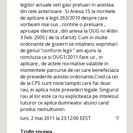
legilor actuale veti gasi preluari in acestea
din cele anterioare . Si Anexa 15 la normele
de aplicare a legii 263/2010 despre care
vorbeam mai sus , contine o preluare ,
aproape identica , din anexa la OUG nr.4/din
3 Feb. 2005 ( de la sfarsit). Cum in multe
ordonante de guvern se intalnesc exprimari
de genul "conform legii " am ajuns la
concluzia ca si OUG1/2011 face uz , in
aplicare , de actele normative valabile in
momentele parcurse de cei care benefeciaza
de prevederile acestei ordonante.Cred ca cei
de la CPS sunt niste tampiti care fac doar
rau, ei aplica niste prevederi legale. Singurul
rau al lor este ca nu expliciteaza pe intelesul
tuturor ce aplica dumnealor atunci cand
produc nemultumiri.
luni, 2 mai 2011 la 23:12:00 EEST
Trofin
spunea...