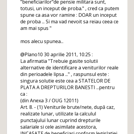
"beneficiarilor"de pensie militara sunt,
totusi, un inceput de proba." , cred ca putem
spune ca asa vor ramine : DOAR un inceput
de proba ... Si ma vad nevoit sa reiau ceea ce
am mai spus "
mos alecu spunea...
@Plano10 30 aprilie 2011, 10:25 :
La afirmatia "Trebuie gasite solutii
alternative de identificare a veniturilor reale
din perioadele lipsa ..." , raspunsul este :
singura solutie este cea a STATELOR DE
PLATA A DREPTURILOR BANESTI ...pentru
ca :
(din Anexa 3 / OUG 12011)
Art. 8. - (1) Veniturile brute/nete, după caz,
realizate lunar, utilizate la calculul
punctajului lunar cuprind drepturile
salariale si cele asimilate acestora,
INCASATE de beneficiari conform legislatiei