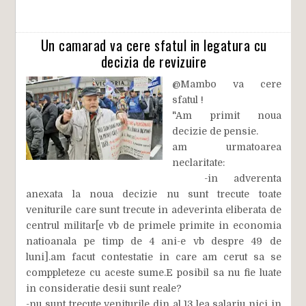
Un camarad va cere sfatul in legatura cu
decizia de revizuire
@Mambo va cere
sfatul !
"Am primit noua
decizie de pensie.
am urmatoarea
neclaritate:
-in adverenta
anexata la noua decizie nu sunt trecute toate
veniturile care sunt trecute in adeverinta eliberata de
centrul militar[e vb de primele primite in economia
natioanala pe timp de 4 ani-e vb despre 49 de
luni].am facut contestatie in care am cerut sa se
comppleteze cu aceste sume.E posibil sa nu fie luate
in consideratie desii sunt reale?
-nu sunt trecute veniturile din al 13 lea salariu nici in