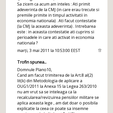
Sa zicem ca acum am inteles : Ati primit
adeverinta de la CMJ (in care erau trecute si
premiile primite in timpul activitatii in
economia nationala) . Ati facut contestatie
(la CMJ la aceasta adeverinta) . Intrebarea
este : in aceasta contestatie ati cuprins si
perioadele in care ati activat in economia
nationala ?
marți, 3 mai 2011 la 10:53:00 EEST
Trofin
spunea...
Domnule Plano10,
Cand am facut trimiterea de la Art.8 al(2)
lit(k) din Metodologia de aplicare a
OUG1/2011 la Anexa 15 la Legea 263/2010
nu am vrut sa se inteleaga ca la
recalcularea/revizuirea pensiilor militare se
aplica aceasta lege , am dat doar o posibila
explicatie la ceea ce poate sa insemne