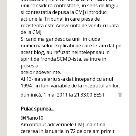
unii considera contestatie, in sens de litigiu,
si contestatia depusa la CMJ) introduci
actiune la Tribunal in care piesa de
rezistenta este Adeverinta de venituri luata
de la CMJ.
Si cand ma gandesc ca unii, in ciuda
numeroaselor explicatii pe care le-am dat pe
acest blog, au refuzat neintelept sau in
spirit de fronda SCMD-ista, sa intre in
posesia
acelor adeverinte.
Al 13-lea salariu s-a dat incepand cu anul
1994... in luni variabile de la inceputul anilor.
duminică, 1 mai 2011 la 21:33:00 EEST
Puiac
spunea...
@Plano10
Am obtinut adeverinele CMJ inaintind
cererea in ianuarie.In 72 de ore am primit