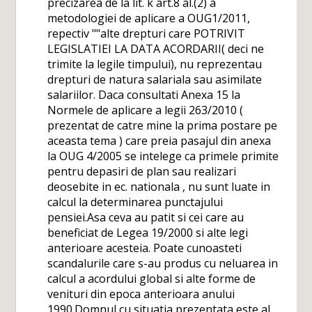
precizarea de la lit. k art.8 al.(2) a
metodologiei de aplicare a OUG1/2011,
repectiv ""alte drepturi care POTRIVIT
LEGISLATIEI LA DATA ACORDARII( deci ne
trimite la legile timpului), nu reprezentau
drepturi de natura salariala sau asimilate
salariilor. Daca consultati Anexa 15 la
Normele de aplicare a legii 263/2010 (
prezentat de catre mine la prima postare pe
aceasta tema ) care preia pasajul din anexa
la OUG 4/2005 se intelege ca primele primite
pentru depasiri de plan sau realizari
deosebite in ec. nationala , nu sunt luate in
calcul la determinarea punctajului
pensiei.Asa ceva au patit si cei care au
beneficiat de Legea 19/2000 si alte legi
anterioare acesteia. Poate cunoasteti
scandalurile care s-au produs cu neluarea in
calcul a acordului global si alte forme de
venituri din epoca anterioara anului
1990.Domnul cu situatia prezentata este al