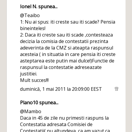
Ionel N.
spunea...
@Teaibo
1: Nu ai spus: iti creste sau iti scade? Pensia
bineinteles!
2: Daca iti creste sau iti scade ,contesteaza
decizia la comisia de contestatii prezinta
adeverinta de la CMZ si ateapta raspunsul
acesteia ( in situatia in care pensia iti creste
asteptarea este putin mai dulce!)Functie de
raspunsul la contestatie adreseazate
justitiei.
Mult succes!!!
duminică, 1 mai 2011 la 20:09:00 EEST
Plano10
spunea...
@Mambo
Daca in 45 de zile nu primesti raspuns la
Contestatia adresata Comisiei de
Contestatii( nu altundeva, ca am vazut ca