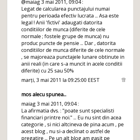
@maiag 3 mai 2011, 09:04 :
Legat de calcularea punctajului numai
pentru perioada efectiv lucrata ... Asa este
legal ! Anii 'fictivi' adaugati datorita
conditiilor de munca (diferite de cele
normale ; fostele grupe de munca) nu
produc puncte de pensie ... Dar , datorita
conditiilor de munca diferite de cele normale
, se majoreaza punctajele lunare obtinute in
anii reali (in care s-a muncit in acele conditii
diferite) cu 25 sau 50%
marți, 3 mai 2011 la 09:25:00 EEST
mos alecu
spunea...
maiag 3 mai 2011, 09:04 :
La afirmatia dvs. : "poate sunt specialisti
financiari printre noi." ... Eu nu sint din acea
categorie , si nici altcineva de pina acum , pe
acest blog , nu si-a declinat o astfel de
pregatire ... Pe un alt blog am gasit pe