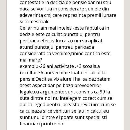
contestatie la decizia de pensie.dar nu stiu
daca se vor lua in considerare sumele din
adeverinta cmj care reprezinta premii lunare
si trimestriale.
Ce iar nu am mai inteles -este faptul ca in
decizie este calculat punctajul pentru
perioada efectiv lucrata,cum sa aplicat
atunci punctajul pentreu perioada
considerata ca vechime,tinind cont ca este
mai mare?
exemplu-26 ani activitate .+3 scoala.a
rezultat 36 ani vechime luata in calcul la
pensie,Decit sa vb aiureli hai sa dezbatem
acest aspect dar pe baza prevederilor
legale,cu argumente.sunt convins ca 99 la
suta dintre noi nu intelegem corect cum se
aplica legea pentru aceasta revizuire,cum se
calculeaza si ce venituri se iau in calcul.eu
sunt unul dintre ei.poate sunt specialisti
financiari printre noi.