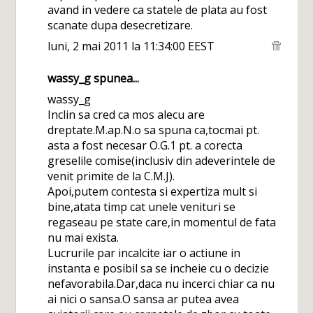
avand in vedere ca statele de plata au fost
scanate dupa desecretizare.
luni, 2 mai 2011 la 11:34:00 EEST
wassy_g
spunea...
wassy_g
Inclin sa cred ca mos alecu are
dreptate.M.ap.N.o sa spuna ca,tocmai pt.
asta a fost necesar O.G.1 pt. a corecta
greselile comise(inclusiv din adeverintele de
venit primite de la C.M.J).
Apoi,putem contesta si expertiza mult si
bine,atata timp cat unele venituri se
regaseau pe state care,in momentul de fata
nu mai exista.
Lucrurile par incalcite iar o actiune in
instanta e posibil sa se incheie cu o decizie
nefavorabila.Dar,daca nu incerci chiar ca nu
ai nici o sansa.O sansa ar putea avea