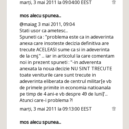
marți, 3 mai 2011 la 09:04:00 EEST
mos alecu
spunea...
@maiag 3 mai 2011, 09:04
Stati usor ca ametesc...
Spuneti ca : "problema este ca in adeverinta
anexa care insoteste decizia definitiva are
trecute ACELEASI sume ca si in adeverinta
de la cmj." ... iar in articolul la care comentam
noi in prezent spuneti : "-in adverenta
anexata la noua decizie NU SINT TRECUTE
toate veniturile care sunt trecute in
adeverinta eliberata de centrul militar[e vb
de primele primite in economia natioanala
pe timp de 4 ani-e vb despre 49 de luni]'...
Atunci care-i problema ?!
marți, 3 mai 2011 la 09:13:00 EEST
mos alecu
spunea...