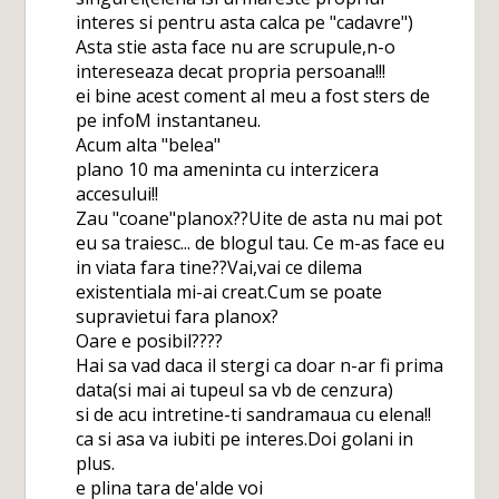
interes si pentru asta calca pe "cadavre")
Asta stie asta face nu are scrupule,n-o
intereseaza decat propria persoana!!!
ei bine acest coment al meu a fost sters de
pe infoM instantaneu.
Acum alta "belea"
plano 10 ma ameninta cu interzicera
accesului!!
Zau "coane"planox??Uite de asta nu mai pot
eu sa traiesc... de blogul tau. Ce m-as face eu
in viata fara tine??Vai,vai ce dilema
existentiala mi-ai creat.Cum se poate
supravietui fara planox?
Oare e posibil????
Hai sa vad daca il stergi ca doar n-ar fi prima
data(si mai ai tupeul sa vb de cenzura)
si de acu intretine-ti sandramaua cu elena!!
ca si asa va iubiti pe interes.Doi golani in
plus.
e plina tara de'alde voi