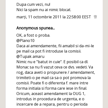
Dupa cum vezi, nu!
Nici la spam nu ai nimic blocat.
marți, 11 octombrie 2011 la 22:58:00 EEST
Anonymous spunea...
OK, a fost o proba.
@Plano10
Daca ai amendamente, fii amabil si da-mi-le
pe mail ca pot fi introduse la comisii.
@Tupak amaru
Nimic nu e "batut in cuie". E posibil ca dl.
Monac sa nu fi vazut ceva ce dvs. vedeti. Va
rog, daca aveti o propunere / amendament,
trimiteti-o pe mail ca sa o pot promova la
comisii. Poate fi o diferenta f. mare intre
forma initiala si forma care iese in final.
Oricum, aceast amendament la OUG 1,
introdus in procedura de urgenta, e o
incercare de a repara, pentru o perioda