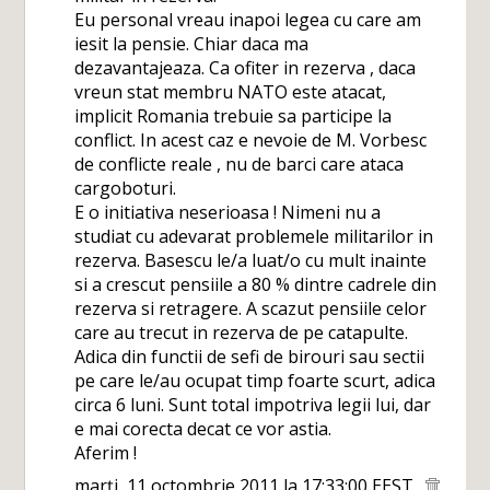
Eu personal vreau inapoi legea cu care am
iesit la pensie. Chiar daca ma
dezavantajeaza. Ca ofiter in rezerva , daca
vreun stat membru NATO este atacat,
implicit Romania trebuie sa participe la
conflict. In acest caz e nevoie de M. Vorbesc
de conflicte reale , nu de barci care ataca
cargoboturi.
E o initiativa neserioasa ! Nimeni nu a
studiat cu adevarat problemele militarilor in
rezerva. Basescu le/a luat/o cu mult inainte
si a crescut pensiile a 80 % dintre cadrele din
rezerva si retragere. A scazut pensiile celor
care au trecut in rezerva de pe catapulte.
Adica din functii de sefi de birouri sau sectii
pe care le/au ocupat timp foarte scurt, adica
circa 6 luni. Sunt total impotriva legii lui, dar
e mai corecta decat ce vor astia.
Aferim !
marți, 11 octombrie 2011 la 17:33:00 EEST