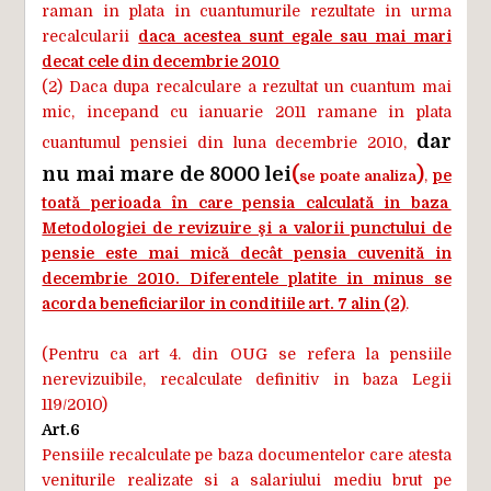
raman in plata in cuantumurile rezultate in urma
recalcularii
daca acestea sunt egale sau mai mari
decat cele din decembrie 2010
(2) Daca dupa recalculare a rezultat un cuantum mai
mic, incepand cu ianuarie 2011 ramane in plata
dar
cuantumul pensiei din luna decembrie 2010,
nu mai mare de 8000 lei
(
)
,
pe
se poate analiza
toată perioada în care pensia calculată in baza
Metodologiei de revizuire şi a valorii punctului de
pensie este mai mică decât pensia cuvenită in
decembrie 2010. Diferentele platite in minus se
acorda beneficiarilor in conditiile art. 7 alin (2)
.
(Pentru ca art 4. din OUG se refera la pensiile
nerevizuibile, recalculate definitiv in baza Legii
119/2010)
Art.6
Pensiile recalculate pe baza documentelor care atesta
veniturile realizate si a salariului mediu brut pe