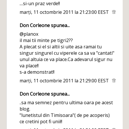
....si-un praz verde!!
marți, 11 octombrie 2011 la 21:23:00 EEST
Don Corleone
spunea...
@planox
il mai tii minte pe tigri2??
A plecat si el si altii si uite asa ramai tu
singur singurel cu viperele ca sa va "cantati"
unul altuia ce va place.Ca adevarul sigur nu
va place!!
s-a demonstrat!!
marți, 11 octombrie 2011 la 21:29:00 EEST
Don Corleone
spunea...
..sa ma semnez pentru ultima oara pe acest
blog.
"lunetistul din Timisoara"( de pe acoperis)
ce cretini pot fi unii!!