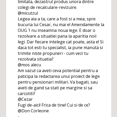
limitata, dezastrul produs unora dintre
colegi de recalculare-revizuire.
@micutzul
Legea aia a ta, care a fost si a mea, spre
bucuria lui Cesar, nu mai e! Amendamente la
OUG 1 nu inseamna noua lege. E doar o
rezolvare a situatiei pana la aparitia noii
legi. Dar fiecare intelege cat poate, asta e! Si
daca tot esti tu specialist, ia pune manuta si
trimite niste propuneri - cum vezi tu
rezolvata situatia?
@mos alecu
Am vazut ca aveti ceva potential pentru a
paticipa la redactarea unui proiect de lege
pentru pensionari militari. Va bagati, sau
aveti de gand sa stati pe margine si sa
carcotiti?
@Cezar
Fugi de-aici! Frica de tine! Cui si de ce?
@Don Corleone
-