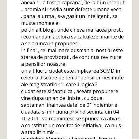
anexa 1 , a fost o capcana , de la bun inceput
. lacomia si invidia sunt defecte umane vechi
. pana la urma , s-a gasit un inteligent , sa
muste momeala .
pe un alt blog , unde cineva ma facea prost ,
recomandam acelora sa calculeze ,inainte de
a se arunca in propuneri .
in final , cel mai mare dusman al nostru este
starea de provizorat , de continua revizuire
a pensiilor noastre .
un alt lucru ciudat este implicarea SCMD in
celebra discutie pe tema "pensiilor nesimtite
ale magistratilor " . care-i logica ?
ciudat este si faptul ca , aceata propunere
vine dupa un an de liniste , cu doua
saptamani inaintea datei de 01 noiembrie .
ciuadata si minciuna privind sedinta din 04
10.2011 . va reamintesc se spunea ca abia s-
a constituit un comitet de initiativa , ca nu s-
a stabilit nimic ...