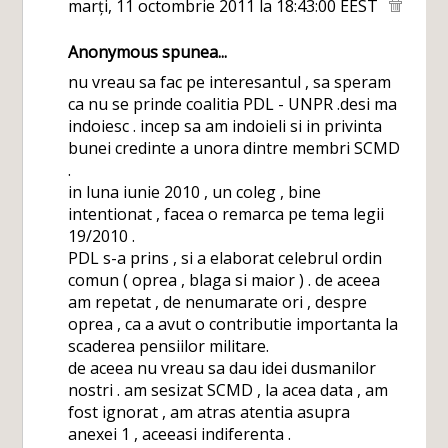
marți, 11 octombrie 2011 la 18:43:00 EEST
Anonymous spunea...
nu vreau sa fac pe interesantul , sa speram
ca nu se prinde coalitia PDL - UNPR .desi ma
indoiesc . incep sa am indoieli si in privinta
bunei credinte a unora dintre membri SCMD
.
in luna iunie 2010 , un coleg , bine
intentionat , facea o remarca pe tema legii
19/2010 .
PDL s-a prins , si a elaborat celebrul ordin
comun ( oprea , blaga si maior ) . de aceea
am repetat , de nenumarate ori , despre
oprea , ca a avut o contributie importanta la
scaderea pensiilor militare.
de aceea nu vreau sa dau idei dusmanilor
nostri . am sesizat SCMD , la acea data , am
fost ignorat , am atras atentia asupra
anexei 1 , aceeasi indiferenta .