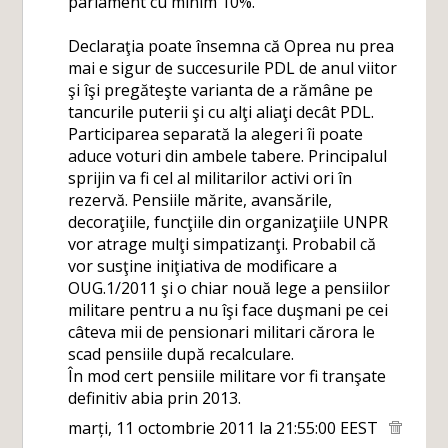
parlament cu minim 10%.
Declaraţia poate însemna că Oprea nu prea
mai e sigur de succesurile PDL de anul viitor
şi îşi pregăteşte varianta de a rămâne pe
tancurile puterii şi cu alţi aliaţi decât PDL.
Participarea separată la alegeri îi poate
aduce voturi din ambele tabere. Principalul
sprijin va fi cel al militarilor activi ori în
rezervă. Pensiile mărite, avansările,
decoraţiile, funcţiile din organizaţiile UNPR
vor atrage mulţi simpatizanţi. Probabil că
vor susţine iniţiativa de modificare a
OUG.1/2011 şi o chiar nouă lege a pensiilor
militare pentru a nu îşi face duşmani pe cei
câteva mii de pensionari militari cărora le
scad pensiile după recalculare.
În mod cert pensiile militare vor fi tranşate
definitiv abia prin 2013.
marți, 11 octombrie 2011 la 21:55:00 EEST