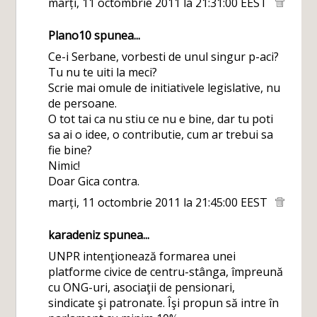
marți, 11 octombrie 2011 la 21:31:00 EEST
Plano10
spunea...
Ce-i Serbane, vorbesti de unul singur p-aci?
Tu nu te uiti la meci?
Scrie mai omule de initiativele legislative, nu
de persoane.
O tot tai ca nu stiu ce nu e bine, dar tu poti
sa ai o idee, o contributie, cum ar trebui sa
fie bine?
Nimic!
Doar Gica contra.
marți, 11 octombrie 2011 la 21:45:00 EEST
karadeniz
spunea...
UNPR intenţionează formarea unei
platforme civice de centru-stânga, împreună
cu ONG-uri, asociaţii de pensionari,
sindicate şi patronate. Îşi propun să intre în