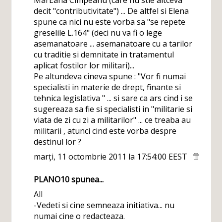
MarEana Cimpeanu (care nu stie altceva
decit "contributivitate") ... De altfel si Elena
spune ca nici nu este vorba sa "se repete
greselile L.164" (deci nu va fi o lege
asemanatoare ... asemanatoare cu a tarilor
cu traditie si demnitate in tratamentul
aplicat fostilor lor militari)...
Pe altundeva cineva spune : "Vor fi numai
specialisti in materie de drept, finante si
tehnica legislativa " ... si sare ca ars cind i se
sugereaza sa fie si specialisti in "militarie si
viata de zi cu zi a militarilor" ... ce treaba au
militarii , atunci cind este vorba despre
destinul lor ?
marți, 11 octombrie 2011 la 17:54:00 EEST
PLANO10
spunea...
All
-Vedeti si cine semneaza initiativa... nu
numai cine o redacteaza.