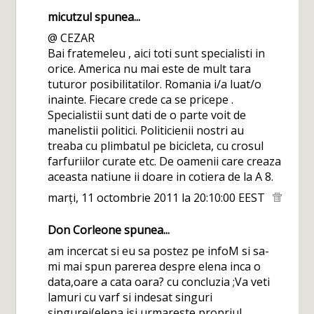
micutzul
spunea...
@ CEZAR
Bai fratemeleu , aici toti sunt specialisti in
orice. America nu mai este de mult tara
tuturor posibilitatilor. Romania i/a luat/o
inainte. Fiecare crede ca se pricepe .
Specialistii sunt dati de o parte voit de
manelistii politici. Politicienii nostri au
treaba cu plimbatul pe bicicleta, cu crosul
farfuriilor curate etc. De oamenii care creaza
aceasta natiune ii doare in cotiera de la A 8.
marți, 11 octombrie 2011 la 20:10:00 EEST
Don Corleone
spunea...
am incercat si eu sa postez pe infoM si sa-
mi mai spun parerea despre elena inca o
data,oare a cata oara? cu concluzia ;Va veti
lamuri cu varf si indesat singuri
singurei(elena isi urmareste propriul