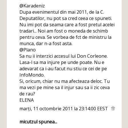
@Karadeniz
Dupa evenimentul din mai 2011, de la C.
Deputatilor, nu pot sa cred ceea ce spuneti.
Nu imi pot da seama care a fost pretul acelei
tradari... Noi am fost o moneda de schimb
pentru ceva. Se vorbea de fct de ministru la
munca, dar n-a fost asta.
@Plano
Sa nu ii interzici accesul lui Don Corleone.
Lasa-l sa ma injure pe unde poate. Nu e
adevarat ca i-au facut nu stiu ce cei de pe
InfoMondo.
Si, oricum, chiar nu ma afecteaza deloc. Tu
ma vezi pe mine sa il injur sau sa ii zic ceva
de rau?
ELENA
marți, 11 octombrie 2011 la 23:14:00 EEST
micutzul
spunea...