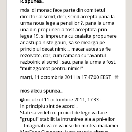
R.
spunea...
mda, dl monac face parte din comitetul
director al scmd, deci, scmd accepta pana la
urma noua lege a pensiilor ?, pana la urma
una din propuneri a fost acceptata prin
legea 19, si impreuna cu cealalta propunere
ar astupa niste gauri, sa se mearga pe
principiul decat nimic ... macar astea sa fie
rezolvate, dar, cum ramana cu "avantul
razboinic al scmd", sau, pana la urma a fost,
"mult zgomot pentru nimic !"
marți, 11 octombrie 2011 la 17:47:00 EEST
mos alecu spunea...
@micutzul 11 octombrie 2011, 17:33 :
In principiu sint de acord ...
Stati sa vedeti ce proiect de lege va face
"grupul" stabilit la intrunirea aia a pnl-eilor
... Imaginati-va ce va iesi din mintea madamei