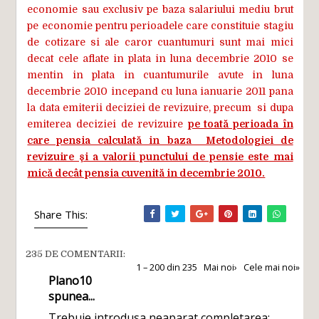
economie sau exclusiv pe baza salariului mediu brut
pe economie pentru perioadele care constituie stagiu
de cotizare si ale caror cuantumuri sunt mai mici
decat cele aflate in plata in luna decembrie 2010 se
mentin in plata in cuantumurile avute in luna
decembrie 2010 incepand cu luna ianuarie 2011 pana
la data emiterii deciziei de revizuire, precum si dupa
emiterea deciziei de revizuire
pe toată perioada în
care pensia calculată in baza Metodologiei de
revizuire şi a valorii punctului de pensie este mai
mică decât pensia cuvenită in decembrie 2010.
Share This:
235 DE COMENTARII:
1 – 200 din 235
Mai noi›
Cele mai noi»
Plano10
spunea...
Trebuie introdusa neaparat completarea: