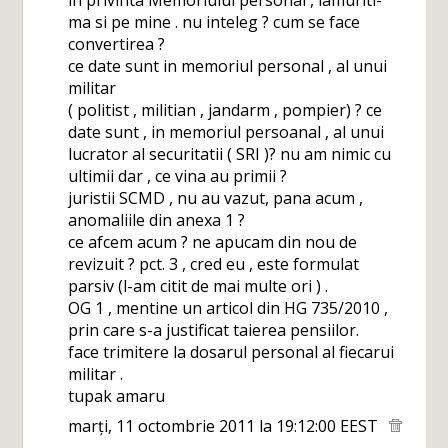
in privinta Memoriului personal , lamuriti-
ma si pe mine . nu inteleg ? cum se face
convertirea ?
ce date sunt in memoriul personal , al unui
militar
( politist , militian , jandarm , pompier) ? ce
date sunt , in memoriul persoanal , al unui
lucrator al securitatii ( SRI )? nu am nimic cu
ultimii dar , ce vina au primii ?
juristii SCMD , nu au vazut, pana acum ,
anomaliile din anexa 1 ?
ce afcem acum ? ne apucam din nou de
revizuit ? pct. 3 , cred eu , este formulat
parsiv (l-am citit de mai multe ori ) .
OG 1 , mentine un articol din HG 735/2010 ,
prin care s-a justificat taierea pensiilor.
face trimitere la dosarul personal al fiecarui
militar .
tupak amaru
marți, 11 octombrie 2011 la 19:12:00 EEST