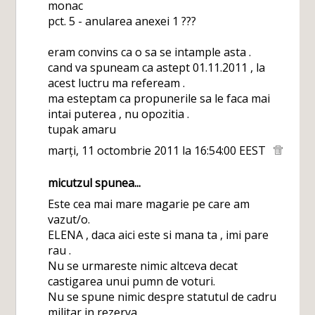
monac
pct. 5 - anularea anexei 1 ???
eram convins ca o sa se intample asta .
cand va spuneam ca astept 01.11.2011 , la
acest luctru ma refeream .
ma esteptam ca propunerile sa le faca mai
intai puterea , nu opozitia .
tupak amaru
marți, 11 octombrie 2011 la 16:54:00 EEST
micutzul
spunea...
Este cea mai mare magarie pe care am
vazut/o.
ELENA , daca aici este si mana ta , imi pare
rau .
Nu se urmareste nimic altceva decat
castigarea unui pumn de voturi.
Nu se spune nimic despre statutul de cadru
militar in rezerva.