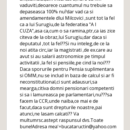
vaduviti,deoarece cuantumul nu trebuie sa
depaseasca 100% nu?dar vad ca si
amendamentele dlui Milcovici ,sunt tot la fel
ca a lui Surugiu,de la federatiea "A I
CUZA",asa ca,cum o sa ramina,ptr,ca ias zice
citeva de la obraz,lui Surugiu,dar daca si
deputatul ,tot la fel??Si nu inteleg,de ce la
noi atita circ,iar la magistrati ,de ex.care au
avut si au salarii astronomice pe timpul
activitatii ,la fel si pensiile,pe cind la noi???
Daca sporurile pentru Pensia suplimentara
si OMM,nu se includ in baza de calcul si ar fi
neconstitutional,ci sunt adausuri,sa
mearga,citiva domni pensionari competenti
si sa i lamureasca pe parlamentari,nu???sa
facem la CCR,unde naiba,ce mai e de
facut,daca sunt drepturile noastre,pai
atunci,ne lasam calcati?? Va
multumrsc.astept raspunsul dvs.Toate
bune!Adresa mea'=bucataructin@yahoo.com