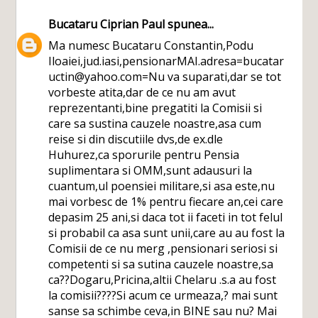
Bucataru Ciprian Paul
spunea...
Ma numesc Bucataru Constantin,Podu
Iloaiei,jud.iasi,pensionarMAI.adresa=bucatar
uctin@yahoo.com=Nu va suparati,dar se tot
vorbeste atita,dar de ce nu am avut
reprezentanti,bine pregatiti la Comisii si
care sa sustina cauzele noastre,asa cum
reise si din discutiile dvs,de ex.dle
Huhurez,ca sporurile pentru Pensia
suplimentara si OMM,sunt adausuri la
cuantum,ul poensiei militare,si asa este,nu
mai vorbesc de 1% pentru fiecare an,cei care
depasim 25 ani,si daca tot ii faceti in tot felul
si probabil ca asa sunt unii,care au au fost la
Comisii de ce nu merg ,pensionari seriosi si
competenti si sa sutina cauzele noastre,sa
ca??Dogaru,Pricina,altii Chelaru .s.a au fost
la comisii????Si acum ce urmeaza,? mai sunt
sanse sa schimbe ceva,in BINE sau nu? Mai