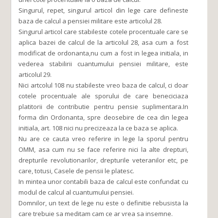
Singurul, repet, singurul articol din lege care defineste
baza de calcul a pensiei militare este articolul 28.
Singurul articol care stabileste cotele procentuale care se
aplica bazei de calcul de la articolul 28, asa cum a fost
modificat de ordonanta,nu cum a fost in legea initiala, in
vederea stabilirii cuantumului pensiei militare, este
articolul 29.
Nici artcolul 108 nu stabileste vreo baza de calcul, ci doar
cotele procentuale ale sporului de care beneciciaza
platitorii de contributie pentru pensie suplimentara.In
forma din Ordonanta, spre deosebire de cea din legea
initiala, art. 108 nici nu precizeaza la ce baza se aplica.
Nu are ce cauta vreo referire in lege la sporul pentru
OMM, asa cum nu se face referire nici la alte drepturi,
drepturile revolutionarilor, drepturile veteranilor etc, pe
care, totusi, Casele de pensii le platesc.
In mintea unor contabili baza de calcul este confundat cu
modul de calcul al cuantumului pensiei.
Domnilor, un text de lege nu este o definitie rebusista la
care trebuie sa meditam cam ce ar vrea sa insemne.