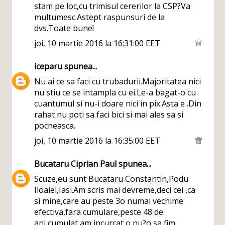
stam pe loc,cu trimisul cererilor la CSP?Va
multumesc.Astept raspunsuri de la
dvs.Toate bune!
joi, 10 martie 2016 la 16:31:00 EET
iceparu
spunea...
Nu ai ce sa faci cu trubadurii.Majoritatea nici
nu stiu ce se intampla cu ei.Le-a bagat-o cu
cuantumul si nu-i doare nici in pix.Asta e .Din
rahat nu poti sa faci bici si mai ales sa si
pocneasca.
joi, 10 martie 2016 la 16:35:00 EET
Bucataru Ciprian Paul
spunea...
Scuze,eu sunt Bucataru Constantin,Podu
Iloaiei,Iasi.Am scris mai devreme,deci cei ,ca
si mine,care au peste 3o numai vechime
efectiva,fara cumulare,peste 48 de
ani,cumulat,am incurcat o,nu?o sa fim