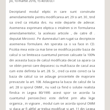
joi, 10 martie 2016, 15:40:00 EET
Decriptand modul eliptic in care sunt construite
amendamentele pentru modificarea art. 29 si art. 30 , tind
sa cred ca intuitia dvs. nu este departe de adevar.
Asemenea exprimare eliptica o intalnim si in formularea
amendamentelor, la aceleasi articole , de catre dl .
deputat Mircovici . Pe dumnealui l-am rugat sa decripteze
asemenea formulare. Am sperata ca o va face in CD.
Pozitia mea este ca mai bine se modifica pozitiv baza de
calcul si se limiteaza cuantumul pensiei calcuate la 100%
din aceasta baza de calcul modificata decat sa apara ca
se obtin pensii care depasesc cu mult baza de cacul asa
cum este definita la art. 28. Si , cred ca este corect ca la
baza de calcul sa se adauge procentele de majorare
prevazute la art. 108. Adaugarea la baza de calcul de la
art. 28 si sporul OMM , nu vad ca fiind o solutie realista
fiindca in Legea 80/1995 acest spor se acorda la
cuantumul pensiei.Deci este definit prin alta lege
organica , in vigoare , modul cum se acorda sporul OMM
si daca ar fi altfel ar trebui modificat si art. 11 din Legea