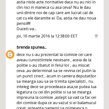
astia niste acte normative daca nu au nici in
clin nici in maneca cu asa ceva? Nu le dau
unii dintre noi de cap care am lucrat cat de
cat cu ele daramite ei. Da, astia ne dau noua
pensii!!!!
Duceti-va....
joi, 10 martie 2016 la 12:38:00 EET
brenda
spunea...
dece nu s-au prezentat la comisie cei care
aveau cunostiintele necesare , aceia de la
politie s-au zbatut in felul lor , au miscat
ceva ,au determinat sa se revina cel putin la
un punct cirect , acum in camera deputatilor
sa mearga sau sa se trimita specialisti , nu
inteleg dece se procedeaza asa,se putea lua
legatura cu cei din politie si sa se mearga
impreuna la comisie ,astept sa vad ca fac cei
din comisie dupa ce au vazut si ei balamucul
creat. asteapta oamenii sa primeasca o