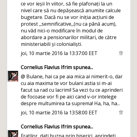
ce vor ieșii în viitor, să fie plafonați la un
nivel care să nu depășească anumite calcule
bugetare. Dacă nu se vor iniția acțiuni de
protest ,,semnificative,,(nu ca până acum),
nu văd nici-o modificare în modul de
abordare a pensionarilor militari, de către
ministeriabili și colonialiști.
joi, 10 martie 2016 la 13:37:00 EET
Cornelius Flavius Ifrim
spunea...
@ Bulane, hai ca pe aia mica ai nimerit-o, dar
cu aia maxima te vor bulani astia si m-ai
facut sa rad cu lacrimi! Sa vezi tu ce aprinderi
de focoase vor fi pe aici cand v-or intelege
despre multumirea ta suprema! Ha, ha, ha...
joi, 10 martie 2016 la 13:58:00 EET
Cornelius Flavius Ifrim
spunea...
Fratilor, dati buzna prin biserici, aprindeti