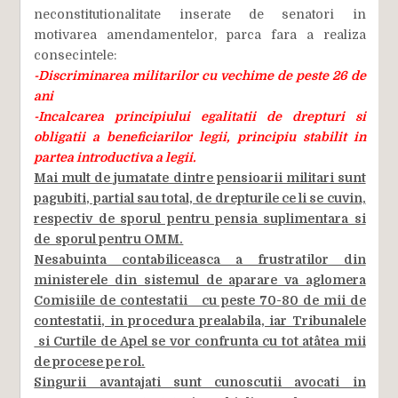
neconstitutionalitate inserate de senatori in
motivarea amendamentelor, parca fara a realiza
consecintele:
-Discriminarea militarilor cu vechime de peste 26 de
ani
-Incalcarea principiului egalitatii de drepturi si
obligatii a beneficiarilor legii, principiu stabilit in
partea introductiva a legii.
Mai mult de jumatate dintre pensioarii militari sunt
pagubiti, partial sau total, de drepturile ce li se cuvin,
respectiv de sporul pentru pensia suplimentara si
de sporul pentru OMM.
Nesabuinta contabiliceasca a frustratilor din
ministerele din sistemul de aparare va aglomera
Comisiile de contestatii cu peste 70-80 de mii de
contestatii, in procedura prealabila, iar Tribunalele
si Curtile de Apel se vor confrunta cu tot atâtea mii
de procese pe rol.
Singurii avantajati sunt cunoscutii avocati in