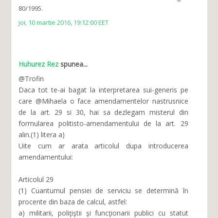
80/1995.
joi, 10 martie 2016, 19:12:00 EET
Huhurez Rez
spunea...
@Trofin
Daca tot te-ai bagat la interpretarea sui-generis pe
care @Mihaela o face amendamentelor nastrusnice
de la art. 29 si 30, hai sa dezlegam misterul din
formularea politisto-amendamentului de la art. 29
alin.(1) litera a)
Uite cum ar arata articolul dupa introducerea
amendamentului:
Articolul 29
(1) Cuantumul pensiei de serviciu se determină în
procente din baza de calcul, astfel:
a) militarii, poliţiştii şi funcţionarii publici cu statut