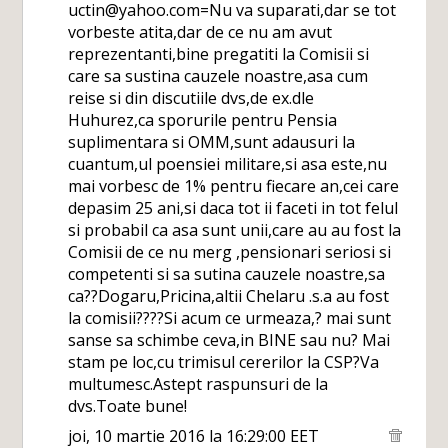
uctin@yahoo.com=Nu va suparati,dar se tot
vorbeste atita,dar de ce nu am avut
reprezentanti,bine pregatiti la Comisii si
care sa sustina cauzele noastre,asa cum
reise si din discutiile dvs,de ex.dle
Huhurez,ca sporurile pentru Pensia
suplimentara si OMM,sunt adausuri la
cuantum,ul poensiei militare,si asa este,nu
mai vorbesc de 1% pentru fiecare an,cei care
depasim 25 ani,si daca tot ii faceti in tot felul
si probabil ca asa sunt unii,care au au fost la
Comisii de ce nu merg ,pensionari seriosi si
competenti si sa sutina cauzele noastre,sa
ca??Dogaru,Pricina,altii Chelaru .s.a au fost
la comisii????Si acum ce urmeaza,? mai sunt
sanse sa schimbe ceva,in BINE sau nu? Mai
stam pe loc,cu trimisul cererilor la CSP?Va
multumesc.Astept raspunsuri de la
dvs.Toate bune!
joi, 10 martie 2016 la 16:29:00 EET