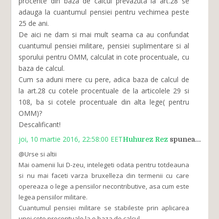
procente din baza de calcul prevazuta la art.28 se
adauga la cuantumul pensiei pentru vechimea peste
25 de ani.
De aici ne dam si mai mult seama ca au confundat
cuantumul pensiei militare, pensiei suplimentare si al
sporului pentru OMM, calculat in cote procentuale, cu
baza de calcul.
Cum sa aduni mere cu pere, adica baza de calcul de
la art.28 cu cotele procentuale de la articolele 29 si
108, ba si cotele procentuale din alta lege( pentru
OMM)?
Descalificant!
joi, 10 martie 2016, 22:58:00 EET
Huhurez Rez
spunea...
@Urse si altii
Mai oamenii lui D-zeu, intelegeti odata pentru totdeauna
si nu mai faceti varza bruxelleza din termenii cu care
opereaza o lege a pensiilor necontributive, asa cum este
legea pensiilor militare.
Cuantumul pensiei militare se stabileste prin aplicarea
unei cote procentuale la o baza de calcul.