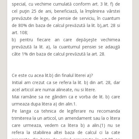
special, cu vechime cumulată conform art. 3 lit. f) de
cel puţin 25 de ani, beneficiază, la împlinirea vârstei
prevăzute de lege, de pensie de serviciu, în cuantum
de 80% din baza de calcul prevăzută la lit. b),art. 28 si
art. 108;
b) pentru fiecare an care depăşeşte vechimea
prevăzută la lit. a), la cuantumul pensiei se adaugă
câte 1% din baza de calcul prevăzută la art. 28.
Ce este cu acea lit.b) din finalul literei a)?
Initial am crezut ca se refera la lit. b) din art. 28, dar
acel articol are numai alineate, nu si litere.
Mai ramâne sa ne gândim ca e vorba de lit. b) care
urmeaza dupa litera a) din alin.1.
Pe langa ca tehnica de legiferare nu recomanda
trimiterea la un articol, un amendament sau la o litera
care urmeaza, vedem ca litera b) a alin.(1) nu se
refera la stabilirea altei baza de calcul ci la cate