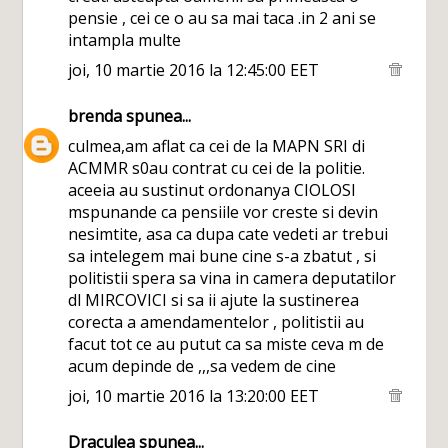
pensie , cei ce o au sa mai taca .in 2 ani se
intampla multe
joi, 10 martie 2016 la 12:45:00 EET
brenda
spunea...
culmea,am aflat ca cei de la MAPN SRI di
ACMMR s0au contrat cu cei de la politie.
aceeia au sustinut ordonanya CIOLOSI
mspunande ca pensiile vor creste si devin
nesimtite, asa ca dupa cate vedeti ar trebui
sa intelegem mai bune cine s-a zbatut , si
politistii spera sa vina in camera deputatilor
dl MIRCOVICI si sa ii ajute la sustinerea
corecta a amendamentelor , politistii au
facut tot ce au putut ca sa miste ceva m de
acum depinde de ,,,sa vedem de cine
joi, 10 martie 2016 la 13:20:00 EET
Draculea
spunea...