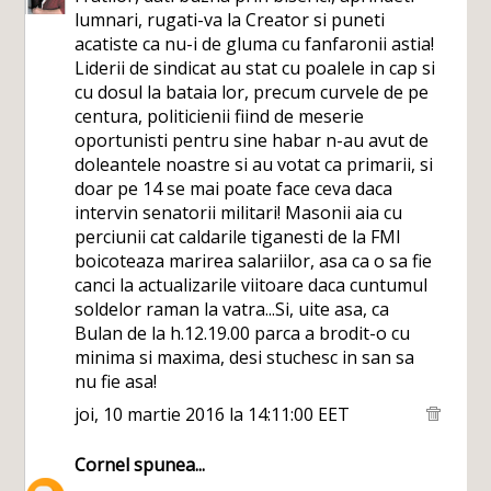
lumnari, rugati-va la Creator si puneti
acatiste ca nu-i de gluma cu fanfaronii astia!
Liderii de sindicat au stat cu poalele in cap si
cu dosul la bataia lor, precum curvele de pe
centura, politicienii fiind de meserie
oportunisti pentru sine habar n-au avut de
doleantele noastre si au votat ca primarii, si
doar pe 14 se mai poate face ceva daca
intervin senatorii militari! Masonii aia cu
perciunii cat caldarile tiganesti de la FMI
boicoteaza marirea salariilor, asa ca o sa fie
canci la actualizarile viitoare daca cuntumul
soldelor raman la vatra...Si, uite asa, ca
Bulan de la h.12.19.00 parca a brodit-o cu
minima si maxima, desi stuchesc in san sa
nu fie asa!
joi, 10 martie 2016 la 14:11:00 EET
Cornel
spunea...