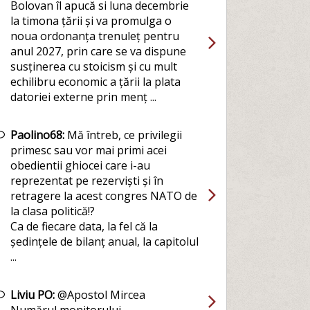
Bolovan îl apucă si luna decembrie
la timona țării și va promulga o
noua ordonanța trenuleț pentru
anul 2027, prin care se va dispune
susținerea cu stoicism și cu mult
echilibru economic a țării la plata
datoriei externe prin menț ...
Paolino68:
Mă întreb, ce privilegii
primesc sau vor mai primi acei
obedientii ghiocei care i-au
reprezentat pe rezerviști și în
retragere la acest congres NATO de
la clasa politică!?
Ca de fiecare data, la fel că la
ședințele de bilanț anual, la capitolul
...
Liviu PO:
@Apostol Mircea