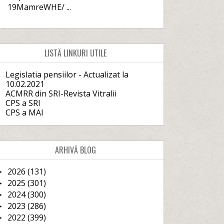
19MamreWHE/ ...
LISTĂ LINKURI UTILE
Legislatia pensiilor - Actualizat la
10.02.2021
ACMRR din SRI-Revista Vitralii
CPS a SRI
CPS a MAI
ARHIVĂ BLOG
2026
(131)
►
2025
(301)
►
2024
(300)
►
2023
(286)
►
2022
(399)
►