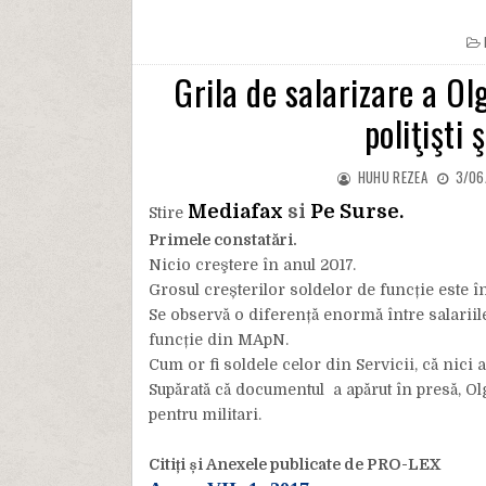
Grila de salarizare a Ol
poliţişti 
HUHU REZEA
3/06
Mediafax
si
Pe Surse.
Stire
Primele constatări.
Nicio creştere în anul 2017.
Grosul creșterilor soldelor de funcție este î
Se observă o diferență enormă între salariile 
funcție din MApN.
Cum or fi soldele celor din Servicii, că nici 
Supărată că documentul a apărut în presă, Olg
pentru militari.
Citiți și Anexele publicate de PRO-LEX