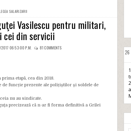
LEGEA SALARIZARII
guţei Vasilescu pentru militari,
şi cei din servicii
/2017 06:53:00 P.M.
81
COMMENTS
26
1
t
n prima etapă, cea din 2018.
2
de funcție prezente ale polițiștilor și soldele de
a
M
aceia nu au sindicate.
uţa precizează că n-ar fi forma definitivă a Grilei