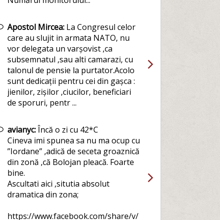
Numărul monitorului...
Apostol Mircea:
La Congresul celor
care au slujit in armata NATO, nu
vor delegata un varșovist ,ca
subsemnatul ,sau alti camarazi, cu
talonul de pensie la purtator.Acolo
sunt dedicații pentru cei din gașca :
jienilor, zișilor ,ciucilor, beneficiari
de sporuri, pentr ...
avianyc:
Încă o zi cu 42*C
Cineva imi spunea sa nu ma ocup cu
”Iordane” ,adică de seceta groaznică
din zonă ,că Bolojan pleacă. Foarte
bine.
Ascultati aici ,situtia absolut
dramatica din zona;
https://www.facebook.com/share/v/