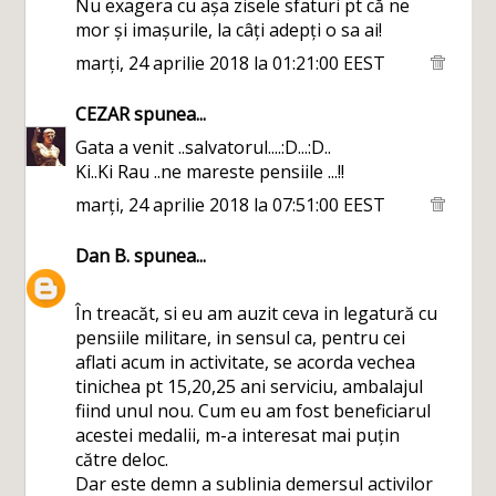
Nu exagera cu așa zisele sfaturi pt că ne
mor și imașurile, la câți adepți o sa ai!
marți, 24 aprilie 2018 la 01:21:00 EEST
CEZAR
spunea...
Gata a venit ..salvatorul....:D...:D..
Ki..Ki Rau ..ne mareste pensiile ...!!
marți, 24 aprilie 2018 la 07:51:00 EEST
Dan B.
spunea...
În treacăt, si eu am auzit ceva in legatură cu
pensiile militare, in sensul ca, pentru cei
aflati acum in activitate, se acorda vechea
tinichea pt 15,20,25 ani serviciu, ambalajul
fiind unul nou. Cum eu am fost beneficiarul
acestei medalii, m-a interesat mai puțin
către deloc.
Dar este demn a sublinia demersul activilor