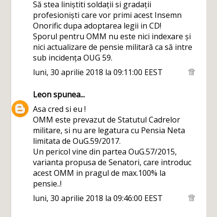
Să stea liniștiti soldații si gradații
profesioniști care vor primi acest Insemn
Onorific dupa adoptarea legii in CD!
Sporul pentru OMM nu este nici indexare și
nici actualizare de pensie militară ca să intre
sub incidența OUG 59.
luni, 30 aprilie 2018 la 09:11:00 EEST
Leon
spunea...
Asa cred si eu !
OMM este prevazut de Statutul Cadrelor
militare, si nu are legatura cu Pensia Neta
limitata de OuG.59/2017.
Un pericol vine din partea OuG.57/2015,
varianta propusa de Senatori, care introduc
acest OMM in pragul de max.100% la
pensie..!
luni, 30 aprilie 2018 la 09:46:00 EEST