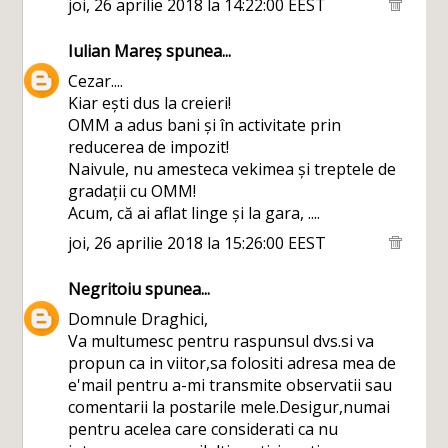
joi, 26 aprilie 2018 la 14:22:00 EEST
Iulian Mareș
spunea...
Cezar....
Kiar ești dus la creieri!
OMM a adus bani și în activitate prin
reducerea de impozit!
Naivule, nu amesteca vekimea și treptele de
gradații cu OMM!
Acum, că ai aflat linge și la gara, ....
joi, 26 aprilie 2018 la 15:26:00 EEST
Negritoiu
spunea...
Domnule Draghici,
Va multumesc pentru raspunsul dvs.si va
propun ca in viitor,sa folositi adresa mea de
e'mail pentru a-mi transmite observatii sau
comentarii la postarile mele.Desigur,numai
pentru acelea care considerati ca nu