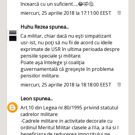
încearcă cu un suficient....,😂🤣🤔
miercuri, 25 aprilie 2018 la 17:11:00 EEST
Huhu Rezea
spunea...
Ca militar, chiar dacă nu eşti simpatizant
usr-ist, nu poţi să nu fii de acord cu ideile
exprimate de USR în ultima perioada despre
pensiile speciale şi militare.
Poate aşa întelege şi coaliţia
guvernamentală că greşeşte în problema
pensiilor militare.
miercuri, 25 aprilie 2018 la 18:18:00 EEST
Leon
spunea...
Art.10 din Legea nr.80/1995 privind statutul
cadrelor militare:
-Cadrele militare in activitate decorate cu
ordinul Meritul Militar clasele a IIIa, a IIa si I
beneficiaza de reducerea impozitului pe