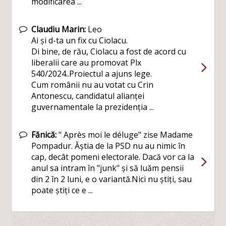
modificarea ...
Claudiu Marin:
Leo
Ai și d-ta un fix cu Ciolacu.
Di bine, de rău, Ciolacu a fost de acord cu
liberalii care au promovat Plx
540/2024..Proiectul a ajuns lege.
Cum românii nu au votat cu Crin
Antonescu, candidatul alianței
guvernamentale la prezidenția ...
Fănică:
" Après moi le déluge" zise Madame
Pompadur. Ăștia de la PSD nu au nimic în
cap, decât pomeni electorale. Dacă vor ca la
anul sa intram în "junk" și să luăm pensii
din 2 în 2 luni, e o variantă.Nici nu știți, sau
poate știți ce e ...