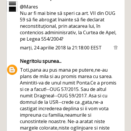
@Mares
Nu ar fi mai bine să speri ca art. VII din OUG
59 să fie abrogat înainte să fie declarat
neconstituțional, prin atacarea lui, în
contencios admininisrativ, la Curtea de Apel,
pe Legea 554/2004?
marți, 24 aprilie 2018 la 21:18:00 EEST
Negritoiu
spunea...
Toti,pana au pus mana pe putere,ne-au
plans de mila si au promis marea cu sarea.
Amintiti-va de unul numit Ponta.Ce a promis
si ce a facut!--OUG 57/2015. Sau de altul
numit Dragnea!--OUG 59/2017. Asa si cu
domnul de la USR--crede ca ,gata,ne-a
castigat increderea deplina si ii vom vota
impreuna cu familia,neamurile si
cunostintele noastre. Ne-a aratat niste
margele colorate,niste oglinjoare si niste