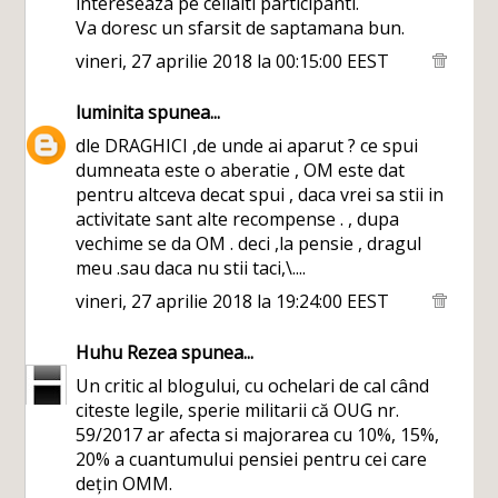
intereseaza pe ceilalti participanti.
Va doresc un sfarsit de saptamana bun.
vineri, 27 aprilie 2018 la 00:15:00 EEST
luminita
spunea...
dle DRAGHICI ,de unde ai aparut ? ce spui
dumneata este o aberatie , OM este dat
pentru altceva decat spui , daca vrei sa stii in
activitate sant alte recompense . , dupa
vechime se da OM . deci ,la pensie , dragul
meu .sau daca nu stii taci,\....
vineri, 27 aprilie 2018 la 19:24:00 EEST
Huhu Rezea
spunea...
Un critic al blogului, cu ochelari de cal când
citeste legile, sperie militarii că OUG nr.
59/2017 ar afecta si majorarea cu 10%, 15%,
20% a cuantumului pensiei pentru cei care
dețin OMM.