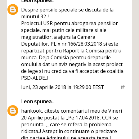
Leon
spunea...
Despre pensiile speciale se discuta de la
minutul 32..!
Proiectul USR pentru abrogarea pensiilor
speciale, mai putin cele militare si ale
magistratilor, a ajuns la Camera
Deputatilor, PL x nr.166/28.03.2018 si este
repartizat pentru Raport la Comisia pentru
munca. Deja Comisia pentru drepturile
omului a dat un aviz negativ la acest proiect
de lege si nu cred ca va fi acceptat de coalitia
PSD-ALDE..!
luni, 23 aprilie 2018 la 19:29:00 EEST
Leon
spunea...
hankook, citeste comentariul meu de Vineri
20 Aprilie postat la ,,Pe 17.04.2018, CCR se
pronunta...,, care se refera la problema
ridicata..! Astept in continuare o precizare
din partea Adminului pe aceasta tema !