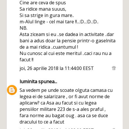
Cine are ceva de spus
Sa ridice mana suuus,
Si sa strige in gura mare..
m-Alul linge - cel mai tare !!...:D...:D..:D..
NB.
Asta ziceam si eu ..se dadea in activitate ..dar
bani a adus doar la pensie printr-o gaselnita
de a mai ridica ..cuantumul !
Nu cunosc al cui este meritul ..caci rau nu a
facut !!
joi, 26 aprilie 2018 la 11:44:00 EEST
luminita
spunea...
Sa vedem pe unde scoate olguta camasa cu
legea ei de salarizare , or fi avut norme de
aplicarw? ca Asa au facut si cu legea
pensiilor militare 223 de s-a ales praful ,
fara norme au bagat oug . asa ca se duce
dracului to ce a facut