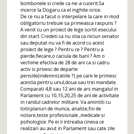
bombonele si crede ca ne-a cucerit.Sa
incerce la Dogaru ca el inghite orice.
De ce nu a facut o interpelare la care in mod
obligatoriu trebuie sa primeasca raspuns ?
A venit cu un proiect de lege sortit esecului
din start. Credeti ca nu stia ca niciun senator
sau deputat nu va fi de acord cu acest
proiect de lege ? Pentru ce ? Pentru a
pierde,fiecare,o caciula de bani ? Am o
vechime efectiva de 28 de ani ca si cadru
activ si privesc de departe
pensiile(indemnizatiile ?) pe care le primesc
acestia pentru unul,doua sau trei mandate.
Comparati 4,8 sau 12 ani de ars mangalul in
Parlament cu 10,15,20,25 de ani de activitate
in randul cadrelor militare. Va amintiti cu
totii:planuri de munca, analize,foi de
notare,teste profesionale ,medicale si
psihologice. Pe ei ii intreaba cineva ce
realizari au avut in Parlament sau cate zile