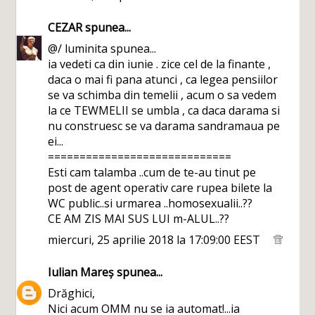
CEZAR
spunea...
@/ luminita spunea...
ia vedeti ca din iunie . zice cel de la finante ,
daca o mai fi pana atunci , ca legea pensiilor
se va schimba din temelii , acum o sa vedem
la ce TEWMELII se umbla , ca daca darama si
nu construesc se va darama sandramaua pe
ei...
=============================
Esti cam talamba ..cum de te-au tinut pe
post de agent operativ care rupea bilete la
WC public..si urmarea ..homosexualii..??
CE AM ZIS MAI SUS LUI m-ALUL..??
miercuri, 25 aprilie 2018 la 17:09:00 EEST
Iulian Mareș
spunea...
Drăghici,
Nici acum OMM nu se ia automat!...ia