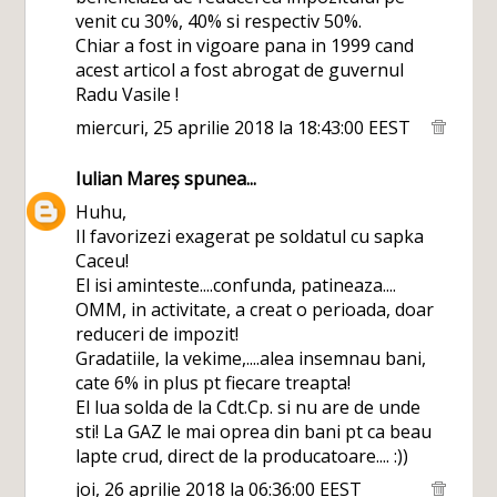
venit cu 30%, 40% si respectiv 50%.
Chiar a fost in vigoare pana in 1999 cand
acest articol a fost abrogat de guvernul
Radu Vasile !
miercuri, 25 aprilie 2018 la 18:43:00 EEST
Iulian Mareș
spunea...
Huhu,
Il favorizezi exagerat pe soldatul cu sapka
Caceu!
El isi aminteste....confunda, patineaza....
OMM, in activitate, a creat o perioada, doar
reduceri de impozit!
Gradatiile, la vekime,....alea insemnau bani,
cate 6% in plus pt fiecare treapta!
El lua solda de la Cdt.Cp. si nu are de unde
sti! La GAZ le mai oprea din bani pt ca beau
lapte crud, direct de la producatoare.... :))
joi, 26 aprilie 2018 la 06:36:00 EEST