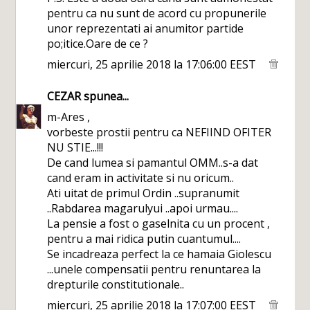
pentru ca nu sunt de acord cu propunerile
unor reprezentati ai anumitor partide
po;itice.Oare de ce ?
miercuri, 25 aprilie 2018 la 17:06:00 EEST
CEZAR
spunea...
m-Ares ,
vorbeste prostii pentru ca NEFIIND OFITER
NU STIE...!!!
De cand lumea si pamantul OMM..s-a dat
cand eram in activitate si nu oricum..
Ati uitat de primul Ordin ..supranumit
..Rabdarea magarulyui ..apoi urmau....
La pensie a fost o gaselnita cu un procent ,
pentru a mai ridica putin cuantumul....
Se incadreaza perfect la ce hamaia Giolescu
...unele compensatii pentru renuntarea la
drepturile constitutionale..
miercuri, 25 aprilie 2018 la 17:07:00 EEST