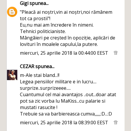
Gigi
spunea...
"Pleacă ai noștri,vin ai noștri,noi rămânem
tot ca prostii"!
Eu,nu mai am încredere în nimeni.
Tehnici politicianiste.
Mângâieri pe creșted în opoziție, aplicări de
lovituri în moalele capului,la putere.
miercuri, 25 aprilie 2018 la 00:44:00 EEST
CEZAR
spunea...
m-Ale stai bland...!!
Legea pensiilor militare e in lucru....
surprize..surprizeeee.....
Cuantumul cel mai avantajos ..out...doar atat
pot sa zic vorba lu MaKiss...cu palarie si
mustati rasucite !
Trebuie sa va barbiereasca cumva,,,,,:D...:D
miercuri, 25 aprilie 2018 la 08:39:00 EEST