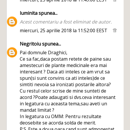
luminita
spunea...
Acest comentariu a fost eliminat de autor.
miercuri, 25 aprilie 2018 la 11:52:00 EEST
Negritoiu
spunea...
Pai domnule Draghici,
Ce sa fac,daca postam retete de paine sau
amestecuri de plante medicinale era mai
interesant ? Daca ati inteles ce am vrut sa
spun(si sunt convins ca ati inteles)de ce
simtiti nevoia sa ironizati postarile altora?
Cu restul celor scrise de mine sunteti de
acord ?Poate adaugati si dvs.ceva interesant
in legatura cu aceasta tema,sau aveti un
mandat limitat ?
In legatura cu OMM: Pentru rezultate
deosebite se acorda solda de merit.
P.S. Este a doua oara cand sunt admonestat