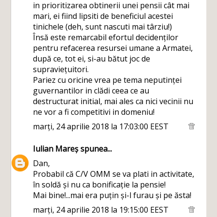
in prioritizarea obtinerii unei pensii cât mai
mari, ei fiind lipsiti de beneficiul acestei
tinichele (deh, sunt nascuti mai târziu!)
Însă este remarcabil efortul decidenților
pentru refacerea resursei umane a Armatei,
după ce, tot ei, si-au bătut joc de
supraviețuitori.
Pariez cu oricine vrea pe tema neputinței
guvernantilor in clădi ceea ce au
destructurat initial, mai ales ca nici vecinii nu
ne vor a fi competitivi in domeniu!
marți, 24 aprilie 2018 la 17:03:00 EEST
Iulian Mareș
spunea...
Dan,
Probabil că C/V OMM se va plati in activitate,
în soldă și nu ca bonificație la pensie!
Mai bine!...mai era puțin și-l furau și pe ăsta!
marți, 24 aprilie 2018 la 19:15:00 EEST