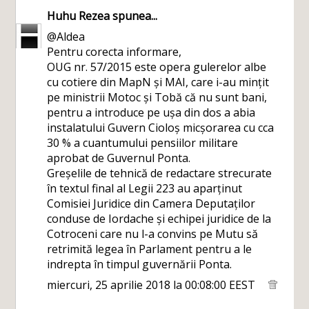
Huhu Rezea
spunea...
@Aldea
Pentru corecta informare,
OUG nr. 57/2015 este opera gulerelor albe
cu cotiere din MapN și MAI, care i-au mințit
pe ministrii Motoc și Tobă că nu sunt bani,
pentru a introduce pe ușa din dos a abia
instalatului Guvern Cioloș micșorarea cu cca
30 % a cuantumului pensiilor militare
aprobat de Guvernul Ponta.
Greșelile de tehnică de redactare strecurate
în textul final al Legii 223 au aparținut
Comisiei Juridice din Camera Deputaților
conduse de Iordache și echipei juridice de la
Cotroceni care nu l-a convins pe Mutu să
retrimită legea în Parlament pentru a le
indrepta în timpul guvernării Ponta.
miercuri, 25 aprilie 2018 la 00:08:00 EEST