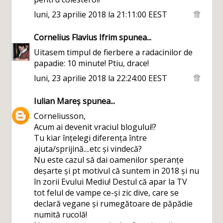
luni, 23 aprilie 2018 la 21:11:00 EEST
Cornelius Flavius Ifrim
spunea...
Uitasem timpul de fierbere a radacinilor de
papadie: 10 minute! Ptiu, drace!
luni, 23 aprilie 2018 la 22:24:00 EEST
Iulian Mareș
spunea...
Corneliusson,
Acum ai devenit vraciul blogului!?
Tu kiar înțelegi diferența între
ajuta/sprijină....etc și vindecă?
Nu este cazul să dai oamenilor speranțe
deșarte și pt motivul că suntem in 2018 și nu
în zorii Evului Mediu! Destul că apar la TV
tot felul de vampe ce-și zic dive, care se
declară vegane și rumegătoare de păpădie
numită rucolă!