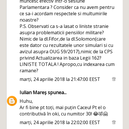
muncesc efectiv intr-o sesiune
Parlamentara ? Consider ca nu avem pentru
ce sa-i acordam respectele si multumirile
noastre?
P.S. Observati ca s-a lasat o liniste stranie
asupra problematicii pensiilor militare?
Nimic de la dl.Fifor,de la dl.Solomon(care
este dator cu rezultatele unor simulari si cu
avizul asupra OUG 59/2017),nimic de la CPS
privind Actualizarea in baza Legii 162?
LINISTE TOTALA ! Apropo,cu indexarea cum
ramane?
marți, 24 aprilie 2018 la 21:47:00 EEST
Iulian Mareș
spunea...
Huhu,
Ar fi bine pt toți, mai puțin Caceu! Pt el o
contributivă în oki, cu numitor 30! 😂🤣🤗
marți, 24 aprilie 2018 la 22:02:00 EEST