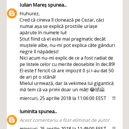
Iulian Mareș
spunea...
Huhurez,
Cred că cineva îl clonează pe Cezar, căci
numai așa se explică prostiile uriașe
apărute în numele lui!
Știut fiind că el este mai pragmatic decât
muștele albe, nu-mi pot explica câte gânduri
negre îl năpădesc!
Nici acum nu-mi explic de ce a fost radiat de
pe listele celor cu merite deosebite în dec.89!
El este f fericit că are impozit 0 și i-au dat 50
de ari pt o stână!
Mielul urmează, dar la vekimea lui gigantică
mă tem că va primi doar un mâț! 😂🤣🤗
miercuri, 25 aprilie 2018 la 11:06:00 EEST
luminita
spunea...
Acest comentariu a fost eliminat de autor.
miercuri, 25 aprilie 2018 la 11:49:00 EEST