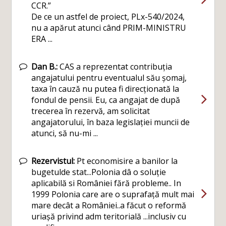
CCR.”
De ce un astfel de proiect, PLx-540/2024,
nu a apărut atunci când PRIM-MINISTRU
ERA ...
Dan B.:
CAS a reprezentat contribuția
angajatului pentru eventualul său șomaj,
taxa în cauză nu putea fi direcționată la
fondul de pensii. Eu, ca angajat de după
trecerea în rezervă, am solicitat
angajatorului, în baza legislației muncii de
atunci, să nu-mi ...
Rezervistul:
Pt economisire a banilor la
bugetulde stat...Polonia dâ o soluție
aplicabilă si României fără probleme.. In
1999 Polonia care are o suprafață mult mai
mare decât a României..a făcut o reformă
uriașă privind adm teritorială ...inclusiv cu