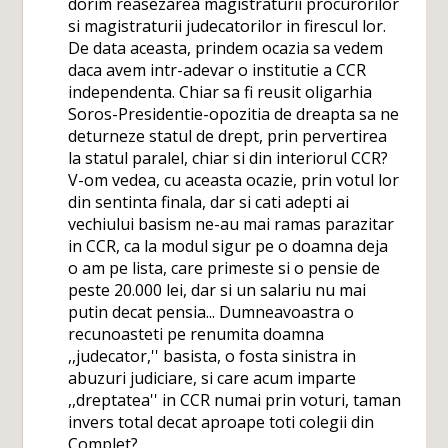
dorim reasezarea magistraturii procurorilor
si magistraturii judecatorilor in firescul lor.
De data aceasta, prindem ocazia sa vedem
daca avem intr-adevar o institutie a CCR
independenta. Chiar sa fi reusit oligarhia
Soros-Presidentie-opozitia de dreapta sa ne
deturneze statul de drept, prin pervertirea
la statul paralel, chiar si din interiorul CCR?
V-om vedea, cu aceasta ocazie, prin votul lor
din sentinta finala, dar si cati adepti ai
vechiului basism ne-au mai ramas parazitar
in CCR, ca la modul sigur pe o doamna deja
o am pe lista, care primeste si o pensie de
peste 20.000 lei, dar si un salariu nu mai
putin decat pensia... Dumneavoastra o
recunoasteti pe renumita doamna
,,judecator,'' basista, o fosta sinistra in
abuzuri judiciare, si care acum imparte
,,dreptatea'' in CCR numai prin voturi, taman
invers total decat aproape toti colegii din
Complet?