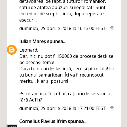
defavoarea, de fapt, a tuturor romanilor,
satui de atatea abuzuri si ilegalitati! Sunt
incredibil de sceptic, inca, dupa repetate
esecuri...
duminică, 29 aprilie 2018 la 16:13:00 EEST
Iulian Mareș
spunea...
Leonard,
Dar, nici nu pot fi 150000 de procese deskise
pe aceeași temă!
Daca tu nu ai deskis încă, cere și pt ceilalți! Fii
tu bunul samaritean! Îți va fi recunoscut
meritul, kiar și postum!
Ps-te-am mai întrebat, câți ani de serviciu ai,
fără AcTh?
duminică, 29 aprilie 2018 la 17:21:00 EEST
Cornelius Flavius Ifrim
spunea...