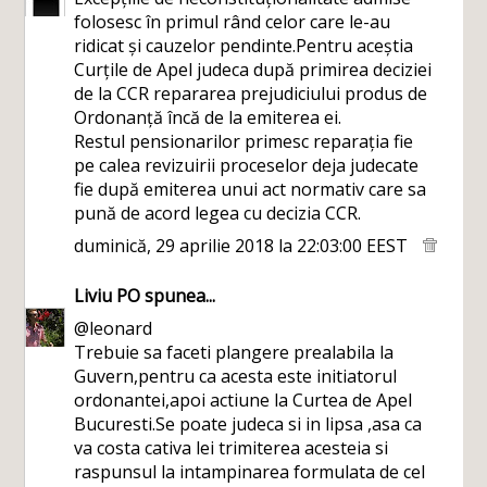
folosesc în primul rând celor care le-au
ridicat și cauzelor pendinte.Pentru aceștia
Curțile de Apel judeca după primirea deciziei
de la CCR repararea prejudiciului produs de
Ordonanță încă de la emiterea ei.
Restul pensionarilor primesc reparația fie
pe calea revizuirii proceselor deja judecate
fie după emiterea unui act normativ care sa
pună de acord legea cu decizia CCR.
duminică, 29 aprilie 2018 la 22:03:00 EEST
Liviu PO
spunea...
@leonard
Trebuie sa faceti plangere prealabila la
Guvern,pentru ca acesta este initiatorul
ordonantei,apoi actiune la Curtea de Apel
Bucuresti.Se poate judeca si in lipsa ,asa ca
va costa cativa lei trimiterea acesteia si
raspunsul la intampinarea formulata de cel