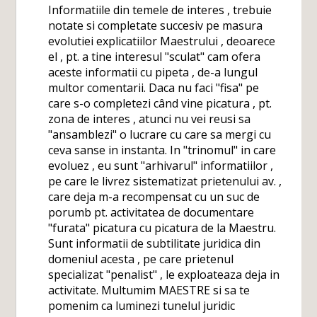
Informatiile din temele de interes , trebuie
notate si completate succesiv pe masura
evolutiei explicatiilor Maestrului , deoarece
el , pt. a tine interesul "sculat" cam ofera
aceste informatii cu pipeta , de-a lungul
multor comentarii. Daca nu faci "fisa" pe
care s-o completezi când vine picatura , pt.
zona de interes , atunci nu vei reusi sa
"ansamblezi" o lucrare cu care sa mergi cu
ceva sanse in instanta. In "trinomul" in care
evoluez , eu sunt "arhivarul" informatiilor ,
pe care le livrez sistematizat prietenului av. ,
care deja m-a recompensat cu un suc de
porumb pt. activitatea de documentare
"furata" picatura cu picatura de la Maestru.
Sunt informatii de subtilitate juridica din
domeniul acesta , pe care prietenul
specializat "penalist" , le exploateaza deja in
activitate. Multumim MAESTRE si sa te
pomenim ca luminezi tunelul juridic