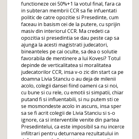
functioneze cei 50%+1 la votul final, fara ca
in subteran membrii CCR sa fie infuentati
politic de catre opozitie si Presedinte, cum
faceau in basism cei de la putere, cu sprijin
masiv din interiorul CCR. Ma credeti ca
opozitia si presedintia se dau peste cap sa
ajunga la acesti magistrati judecatori,
bineanteles pe cai oculte, sa dea o solutie
favorabila de mentinere a lui Kovesi? Totul
depinde de verticalitatea si moralitatea
judecatorilor CCR, insa v-o zic din start ca pe
doamna Livia Stanciu o au deja de milenii
acolo, colegii dansei fiind oameni ca si noi,
cu bune si cu rele, cu emotii si simpatii, chiar
putand fi si influentabili, si nu putem sti ce
se mosmondeste acolo in ascuns, insa sper
sa se fi acrit colegii de Livia Stanciu si s-o
ignore, ca si interventiile venite din partea
Presedintelui, ca este imposibil sa nu incerce
infiltrari pentru deturnarea rezultatului in