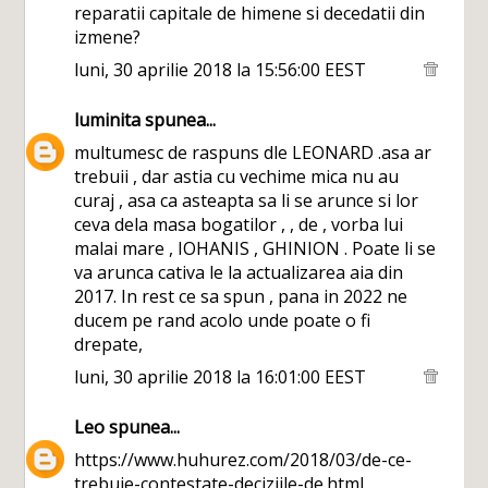
reparatii capitale de himene si decedatii din
izmene?
luni, 30 aprilie 2018 la 15:56:00 EEST
luminita
spunea...
multumesc de raspuns dle LEONARD .asa ar
trebuii , dar astia cu vechime mica nu au
curaj , asa ca asteapta sa li se arunce si lor
ceva dela masa bogatilor , , de , vorba lui
malai mare , IOHANIS , GHINION . Poate li se
va arunca cativa le la actualizarea aia din
2017. In rest ce sa spun , pana in 2022 ne
ducem pe rand acolo unde poate o fi
drepate,
luni, 30 aprilie 2018 la 16:01:00 EEST
Leo
spunea...
https://www.huhurez.com/2018/03/de-ce-
trebuie-contestate-deciziile-de.html