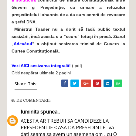
a solutiona
conflictul de natură constituţională între
Guvern şi Preşedinţie, ca urmare a refuzului
preşedintelui Iohannis de a da curs cererii de revocare
a şefei DNA.
Ministrul Toader nu a dorit să facă public textul
sesizării, însă acesta s-a "scurs" totuşi în presă. Ziarul
„
Adevărul
“ a obţinut sesizarea trimisă de Guvern la
Curtea Constituţională.
Vezi AICI sesizarea integrală!
(.pdf)
Citiți neapărat ultimele 2 pagini
Share This:
45 DE COMENTARII:
luminita
spunea...
ACESTA AR TREBUII SA CANDIDEZE LA
PRESEDENTIE < ASA DA PRESEDINTE . va
dati seama sa avem un asemena om .. cu O