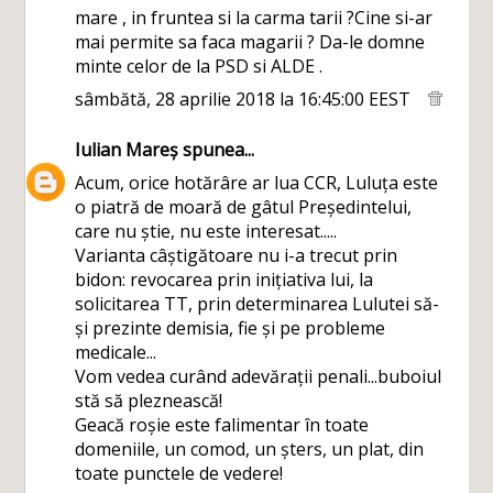
mare , in fruntea si la carma tarii ?Cine si-ar
mai permite sa faca magarii ? Da-le domne
minte celor de la PSD si ALDE .
sâmbătă, 28 aprilie 2018 la 16:45:00 EEST
Iulian Mareș
spunea...
Acum, orice hotărâre ar lua CCR, Luluța este
o piatră de moară de gâtul Președintelui,
care nu știe, nu este interesat.....
Varianta câștigătoare nu i-a trecut prin
bidon: revocarea prin inițiativa lui, la
solicitarea TT, prin determinarea Lulutei să-
și prezinte demisia, fie și pe probleme
medicale...
Vom vedea curând adevărații penali...buboiul
stă să pleznească!
Geacă roșie este falimentar în toate
domeniile, un comod, un șters, un plat, din
toate punctele de vedere!