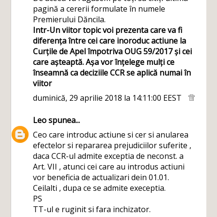
pagină a cererii formulate în numele
Premierului Dăncila.
Intr-Un viitor topic voi prezenta care va fi
diferența între cei care inoroduc actiune la
Curțile de Apel împotriva OUG 59/2017 și cei
care așteaptă. Așa vor înțelege mulți ce
înseamnă ca deciziile CCR se aplică numai în
viitor
duminică, 29 aprilie 2018 la 14:11:00 EEST
Leo
spunea...
Ceo care introduc actiune si cer si anularea
efectelor si repararea prejudiciilor suferite ,
daca CCR-ul admite exceptia de neconst. a
Art. VII , atunci cei care au introdus actiuni
vor beneficia de actualizari dein 01.01.
Ceilalti , dupa ce se admite execeptia.
PS
TT-ul e ruginit si fara inchizator.