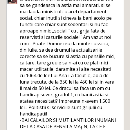
sa se gandeasca la astia mai amarati, si se
mai lauda ministrul cu acel departament
social, chiar inutil si cineva ia bani acolo pe
functii care chiar sunt sedentari si nu fac
aproape nimic ,,social,'' cu ,,grija fata de
reservisti si cazurile sociale!'' Am vazut noi
cum... Poate Dumnezeu da minte cuiva ca,
din Iulie, sa dea drumul la actualizarile
corecte sa se bucure si astia cu pensiile mici,
ca tare, tare greu e sa n-ai cu ce plati nici
macar utilitatile, daramite si alte necesitati
cu 1064 de lei! Lui Ana i-a facut-o, abia de
luna trecuta, de la 350 lei la 450 lei si in vara
ii mai da 50 lei...Ce dracul sa faca un om cu
handicap sever, gradul 1, cu banii astia si
atatea necesitati? Impreuna n-avem 1.500
lei... Politistii si serviciile sunt grijulii cu
handicapatii!
-BAI CALAILOR SI MUTILANTILOR INUMANI
DE LA CASA DE PENSII A MApN, LA CE E