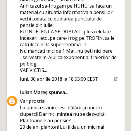
Ar fi cazul sa-l rugam pe HUHU..sa faca un
material cu situatia informativa a pensiilor
vechi ..odata cu dublarea punctului de
pensie din iulie ..
EU INTELEG CA SE DUBLAU ..plus celelate
indexari ..etc ..pe care-l rog pe TROFIN..sa le
calculeze el la supercentima ...!!
Nu mancati mici de 1 Mai ..nu beti nici bere
...serveste m-Alul ca exponent al fraierilor de
pe blog...
VAE VICTIS...
luni, 30 aprilie 2018 la 18:53:00 EEST
Iulian Mareș
spunea...
Var prostia!
La umbra stânii cresc bălării și uneori
ciuperci! Dar nici mintea nu se dezvoltă!
Plantoanele au pensie?
20 de ani planton! Lui îi dau un mic mai