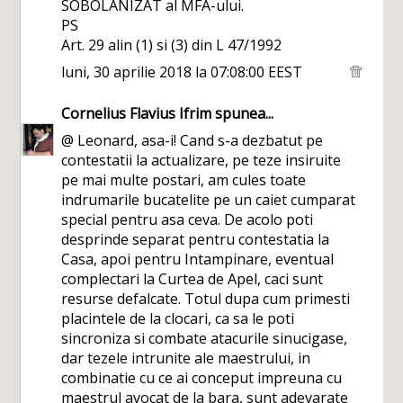
SOBOLANIZAT al MFA-ului.
PS
Art. 29 alin (1) si (3) din L 47/1992
luni, 30 aprilie 2018 la 07:08:00 EEST
Cornelius Flavius Ifrim
spunea...
@ Leonard, asa-i! Cand s-a dezbatut pe
contestatii la actualizare, pe teze insiruite
pe mai multe postari, am cules toate
indrumarile bucatelite pe un caiet cumparat
special pentru asa ceva. De acolo poti
desprinde separat pentru contestatia la
Casa, apoi pentru Intampinare, eventual
complectari la Curtea de Apel, caci sunt
resurse defalcate. Totul dupa cum primesti
placintele de la clocari, ca sa le poti
sincroniza si combate atacurile sinucigase,
dar tezele intrunite ale maestrului, in
combinatie cu ce ai conceput impreuna cu
maestrul avocat de la bara, sunt adevarate