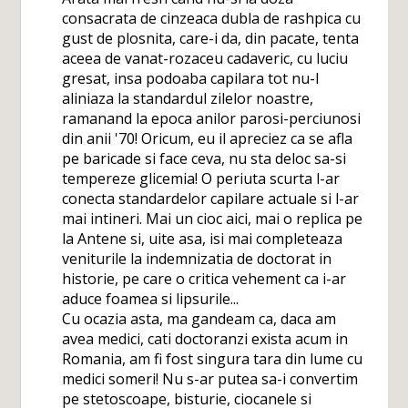
consacrata de cinzeaca dubla de rashpica cu
gust de plosnita, care-i da, din pacate, tenta
aceea de vanat-rozaceu cadaveric, cu luciu
gresat, insa podoaba capilara tot nu-l
aliniaza la standardul zilelor noastre,
ramanand la epoca anilor parosi-perciunosi
din anii '70! Oricum, eu il apreciez ca se afla
pe baricade si face ceva, nu sta deloc sa-si
tempereze glicemia! O periuta scurta l-ar
conecta standardelor capilare actuale si l-ar
mai intineri. Mai un cioc aici, mai o replica pe
la Antene si, uite asa, isi mai completeaza
veniturile la indemnizatia de doctorat in
historie, pe care o critica vehement ca i-ar
aduce foamea si lipsurile...
Cu ocazia asta, ma gandeam ca, daca am
avea medici, cati doctoranzi exista acum in
Romania, am fi fost singura tara din lume cu
medici someri! Nu s-ar putea sa-i convertim
pe stetoscoape, bisturie, ciocanele si