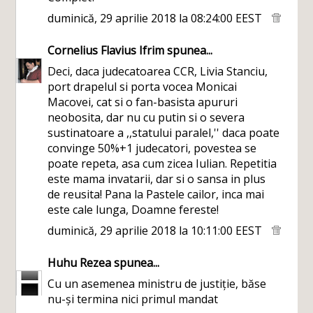
duminică, 29 aprilie 2018 la 08:24:00 EEST
Cornelius Flavius Ifrim
spunea...
Deci, daca judecatoarea CCR, Livia Stanciu,
port drapelul si porta vocea Monicai
Macovei, cat si o fan-basista apururi
neobosita, dar nu cu putin si o severa
sustinatoare a ,,statului paralel,'' daca poate
convinge 50%+1 judecatori, povestea se
poate repeta, asa cum zicea Iulian. Repetitia
este mama invatarii, dar si o sansa in plus
de reusita! Pana la Pastele cailor, inca mai
este cale lunga, Doamne fereste!
duminică, 29 aprilie 2018 la 10:11:00 EEST
Huhu Rezea
spunea...
Cu un asemenea ministru de justiție, băse
nu-și termina nici primul mandat