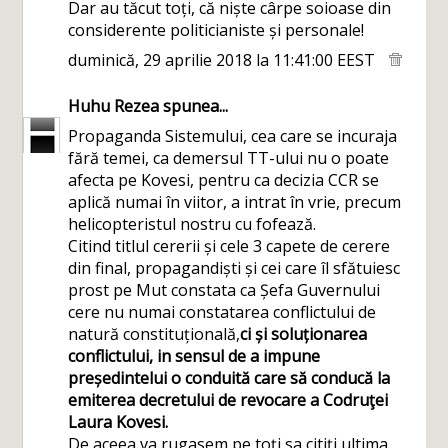
Dar au tăcut toți, că niște cârpe soioase din
considerente politicianiste și personale!
duminică, 29 aprilie 2018 la 11:41:00 EEST
Huhu Rezea
spunea...
Propaganda Sistemului, cea care se incuraja
fără temei, ca demersul TT-ului nu o poate
afecta pe Kovesi, pentru ca decizia CCR se
aplică numai în viitor, a intrat în vrie, precum
helicopteristul nostru cu fofează.
Citind titlul cererii și cele 3 capete de cerere
din final, propagandiști și cei care îl sfătuiesc
prost pe Mut constata ca Șefa Guvernului
cere nu numai constatarea conflictului de
natură constituțională,
ci și soluționarea
conflictului, in sensul de a impune
președintelui o conduită care să conducă la
emiterea decretului de revocare a Codruţei
Laura Kovesi.
De aceea va rugasem pe toți sa citiți ultima