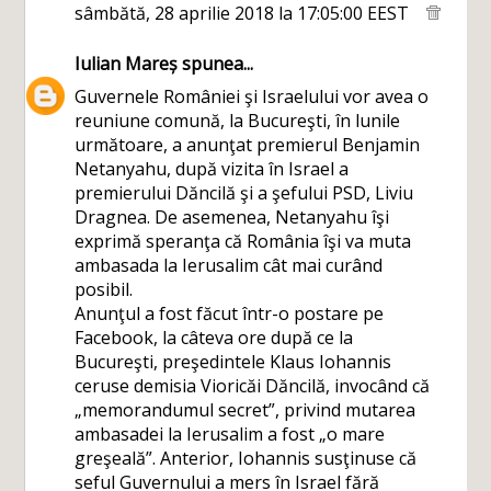
sâmbătă, 28 aprilie 2018 la 17:05:00 EEST
Iulian Mareș
spunea...
Guvernele României şi Israelului vor avea o
reuniune comună, la Bucureşti, în lunile
următoare, a anunţat premierul Benjamin
Netanyahu, după vizita în Israel a
premierului Dăncilă şi a şefului PSD, Liviu
Dragnea. De asemenea, Netanyahu îşi
exprimă speranţa că România îşi va muta
ambasada la Ierusalim cât mai curând
posibil.
Anunţul a fost făcut într-o postare pe
Facebook, la câteva ore după ce la
Bucureşti, preşedintele Klaus Iohannis
ceruse demisia Vioricăi Dăncilă, invocând că
„memorandumul secret”, privind mutarea
ambasadei la Ierusalim a fost „o mare
greşeală”. Anterior, Iohannis susţinuse că
seful Guvernului a mers în Israel fără