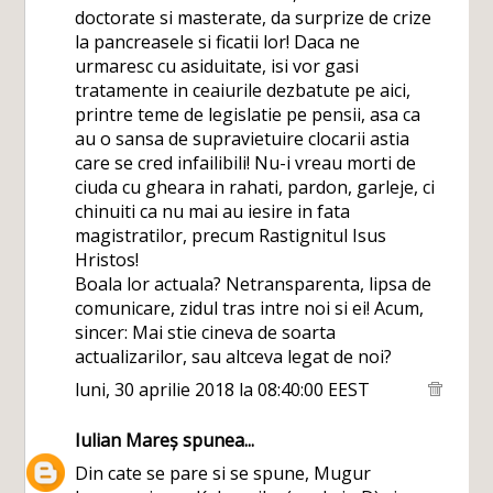
doctorate si masterate, da surprize de crize
la pancreasele si ficatii lor! Daca ne
urmaresc cu asiduitate, isi vor gasi
tratamente in ceaiurile dezbatute pe aici,
printre teme de legislatie pe pensii, asa ca
au o sansa de supravietuire clocarii astia
care se cred infailibili! Nu-i vreau morti de
ciuda cu gheara in rahati, pardon, garleje, ci
chinuiti ca nu mai au iesire in fata
magistratilor, precum Rastignitul Isus
Hristos!
Boala lor actuala? Netransparenta, lipsa de
comunicare, zidul tras intre noi si ei! Acum,
sincer: Mai stie cineva de soarta
actualizarilor, sau altceva legat de noi?
luni, 30 aprilie 2018 la 08:40:00 EEST
Iulian Mareș
spunea...
Din cate se pare si se spune, Mugur