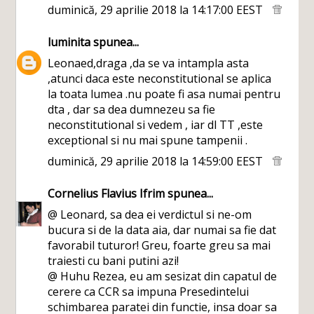
duminică, 29 aprilie 2018 la 14:17:00 EEST
luminita
spunea...
Leonaed,draga ,da se va intampla asta
,atunci daca este neconstitutional se aplica
la toata lumea .nu poate fi asa numai pentru
dta , dar sa dea dumnezeu sa fie
neconstitutional si vedem , iar dl TT ,este
exceptional si nu mai spune tampenii .
duminică, 29 aprilie 2018 la 14:59:00 EEST
Cornelius Flavius Ifrim
spunea...
@ Leonard, sa dea ei verdictul si ne-om
bucura si de la data aia, dar numai sa fie dat
favorabil tuturor! Greu, foarte greu sa mai
traiesti cu bani putini azi!
@ Huhu Rezea, eu am sesizat din capatul de
cerere ca CCR sa impuna Presedintelui
schimbarea paratei din functie, insa doar sa