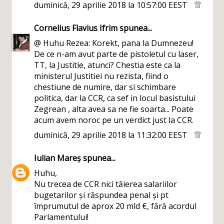
duminică, 29 aprilie 2018 la 10:57:00 EEST
Cornelius Flavius Ifrim
spunea...
@ Huhu Rezea: Korekt, pana la Dumnezeu!
De ce n-am avut parte de pistoletul cu laser,
TT, la Justitie, atunci? Chestia este ca la
ministerul Justitiei nu rezista, fiind o
chestiune de numire, dar si schimbare
politica, dar la CCR, ca sef in locul basistului
Zegrean , alta avea sa ne fie soarta... Poate
acum avem noroc pe un verdict just la CCR.
duminică, 29 aprilie 2018 la 11:32:00 EEST
Iulian Mareș
spunea...
Huhu,
Nu trecea de CCR nici tăierea salariilor
bugetarilor și răspundea penal și pt
împrumutul de aprox 20 mld €, fără acordul
Parlamentului!