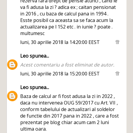
rezerva fara drept de pensie atunci , cand le
va fi adusa la zi ? adica ex ; caitan pensionat
in 2016 , cu baza de calcul pana in 1994 .
Esste posibil ca aceasta sa se faca acum la
actualizarea pe l 152 etc . in iunie ? poate .
multumesc
luni, 30 aprilie 2018 la 14:20:00 EEST
Leo
spunea...
Acest comentariu a fost eliminat de autor.
luni, 30 aprilie 2018 la 15:20:00 EEST
Leo
spunea...
Baza de calcul ar fi fost adusa la zi in 2022 ,
daca nu intervenea OUG 59/2017 cu Art. VII ,
conform tabelului de actualizari al soldelor
de functie din 2017 pana in 2022 , care a fost
prezentat pe blog chiar acum cam 2 luni
ultima oara.