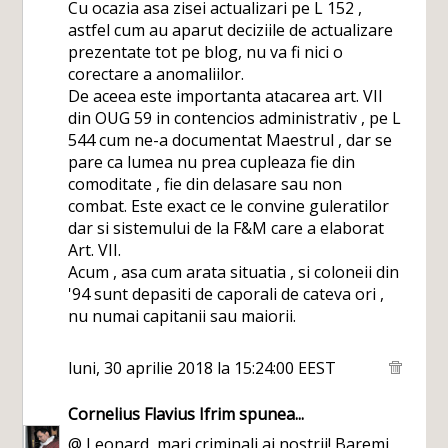
Cu ocazia asa zisei actualizari pe L 152 ,
astfel cum au aparut deciziile de actualizare
prezentate tot pe blog, nu va fi nici o
corectare a anomaliilor.
De aceea este importanta atacarea art. VII
din OUG 59 in contencios administrativ , pe L
544 cum ne-a documentat Maestrul , dar se
pare ca lumea nu prea cupleaza fie din
comoditate , fie din delasare sau non
combat. Este exact ce le convine guleratilor
dar si sistemului de la F&M care a elaborat
Art. VII.
Acum , asa cum arata situatia , si coloneii din
'94 sunt depasiti de caporali de cateva ori ,
nu numai capitanii sau maiorii.
luni, 30 aprilie 2018 la 15:24:00 EEST
Cornelius Flavius Ifrim
spunea...
@ Leonard, mari criminali ai nostrii! Baremi