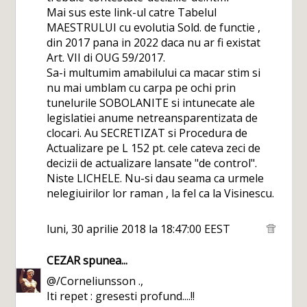
Mai sus este link-ul catre Tabelul
MAESTRULUI cu evolutia Sold. de functie ,
din 2017 pana in 2022 daca nu ar fi existat
Art. VII di OUG 59/2017.
Sa-i multumim amabilului ca macar stim si
nu mai umblam cu carpa pe ochi prin
tunelurile SOBOLANITE si intunecate ale
legislatiei anume netreansparentizata de
clocari. Au SECRETIZAT si Procedura de
Actualizare pe L 152 pt. cele cateva zeci de
decizii de actualizare lansate "de control".
Niste LICHELE. Nu-si dau seama ca urmele
nelegiuirilor lor raman , la fel ca la Visinescu.
luni, 30 aprilie 2018 la 18:47:00 EEST
CEZAR
spunea...
@/Corneliunsson .,
Iti repet : gresesti profund....!!