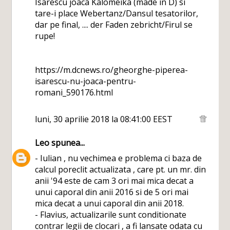
Isarescu joaca Kalomeika (made in D) si
tare-i place Webertanz/Dansul tesatorilor,
dar pe final, .... der Faden zebricht/Firul se
rupe!
https://m.dcnews.ro/gheorghe-piperea-
isarescu-nu-joaca-pentru-
romani_590176.html
luni, 30 aprilie 2018 la 08:41:00 EEST
Leo
spunea...
- Iulian , nu vechimea e problema ci baza de
calcul poreclit actualizata , care pt. un mr. din
anii '94 este de cam 3 ori mai mica decat a
unui caporal din anii 2016 si de 5 ori mai
mica decat a unui caporal din anii 2018.
- Flavius, actualizarile sunt conditionate
contrar legii de clocari , a fi lansate odata cu