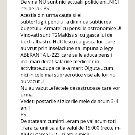
De vina NU sunt nici actualii politicieni...NICI
.cei de la CPS..
Acestia din urma cauta si ei
subterfugii..pentru ..a diminua subtierea
bugetului Armatei cu pensiile astronomice ..!!
Vinovati sunt T2MaKiss si cu gasca lui de
burti albastre HUOlescu cu gasca lui _care
au vrut prin inselaciune sa impuna o lege
ABERANTA L-223..care sa le aduca pensii
mai mari decat salariile medicilor in
activitate..dupa ce le-a marit Olguta ...cum
nici in cele mai supraerotice vise ale lor nu
au vazut ..!
Nu au vazut ..efectele dezastruoase care vor
urma ..
Vedeti postarile si zicerile mele de acum 3-4
ani !!
PS..
De stateam cuminti ..eram pe val acum toti
...fara ca unii sa aiba valul de 15.000 (recte m-
Alul si gasca lui ) - si alti nimic !!