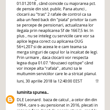
01.01.2018 , când coincide cu majorarea pct.
de pensie din sist. public. Pana atunci ,
clocarii au "tras" 2 rafale de control ca sa
aiba un feed back din "piata" privitor la cum
se percepe de pensionari, actualizarea lor
ilegala prin neaplicarea Sf de 1667,5 lei. In
plus , nu se inteleg cu serviciile care vor sa
aplice legea corect cu aplicarea OUG
56+L207 si de aceea le e cam teama sa
merga singuri de capul lor la incalcat de legi.
Prin urmare , daca clocarii vor respecta
legea dupa 01.07. "douzaeci optispe" când
vor incepe alta "rafala" , atunci sa le
multumim serviciilor care le-a stricat planul.
luni, 30 aprilie 2018 la 12:40:00 EEST
luminita
spunea...
DLE Leonard . baza de calcul , a celor din din
1994 , care s-au pensionat in 2016, plecati in