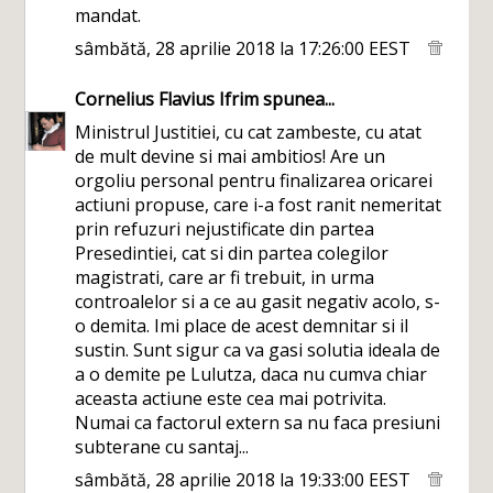
mandat.
sâmbătă, 28 aprilie 2018 la 17:26:00 EEST
Cornelius Flavius Ifrim
spunea...
Ministrul Justitiei, cu cat zambeste, cu atat
de mult devine si mai ambitios! Are un
orgoliu personal pentru finalizarea oricarei
actiuni propuse, care i-a fost ranit nemeritat
prin refuzuri nejustificate din partea
Presedintiei, cat si din partea colegilor
magistrati, care ar fi trebuit, in urma
controalelor si a ce au gasit negativ acolo, s-
o demita. Imi place de acest demnitar si il
sustin. Sunt sigur ca va gasi solutia ideala de
a o demite pe Lulutza, daca nu cumva chiar
aceasta actiune este cea mai potrivita.
Numai ca factorul extern sa nu faca presiuni
subterane cu santaj...
sâmbătă, 28 aprilie 2018 la 19:33:00 EEST