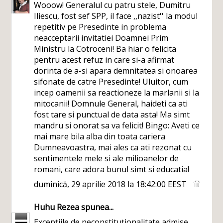
Wooow! Generalul cu patru stele, Dumitru
Iliescu, fost sef SPP, il face ,,nazist'' la modul
repetitiv pe Presedinte in problema
neacceptarii invitatiei Doamnei Prim
Ministru la Cotroceni! Ba hiar o felicita
pentru acest refuz in care si-a afirmat
dorinta de a-si apara demnitatea si onoarea
sifonate de catre Presedinte! Uluitor, cum
incep oamenii sa reactioneze la marlanii si la
mitocanii! Domnule General, haideti ca ati
fost tare si punctual de data asta! Ma simt
mandru si onorat sa va felicit! Bingo: Aveti ce
mai mare bila alba din toata cariera
Dumneavoastra, mai ales ca ati rezonat cu
sentimentele mele si ale milioanelor de
romani, care adora bunul simt si educatia!
duminică, 29 aprilie 2018 la 18:42:00 EEST
Huhu Rezea
spunea...
Excepțiile de neconstituționalitate admise