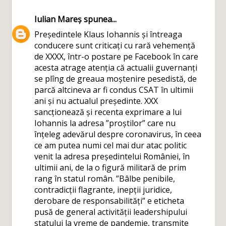
Iulian Mareș
spunea...
Președintele Klaus Iohannis și întreaga
conducere sunt criticați cu rară vehemență
de XXXX, într-o postare pe Facebook în care
acesta atrage atenția că actualii guvernanți
se plîng de greaua moștenire pesedistă, de
parcă altcineva ar fi condus CSAT în ultimii
ani și nu actualul președinte. XXX
sancționează și recenta exprimare a lui
Iohannis la adresa ”proștilor” care nu
înțeleg adevărul despre coronavirus, în ceea
ce am putea numi cel mai dur atac politic
venit la adresa președintelui României, în
ultimii ani, de la o figură militară de prim
rang în statul român. ”Bâlbe penibile,
contradicții flagrante, inepții juridice,
derobare de responsabilități” e eticheta
pusă de general activității leadershipului
statului la vreme de pandemie, transmite