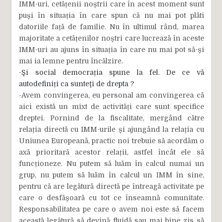
IMM-uri, cetățenii noștrii care în acest moment sunt
puși în situația în care spun că nu mai pot plăti
datoriile față de familie. Nu în ultimul rând, marea
majoritate a cetățenilor noștri care lucrează în aceste
IMM-uri au ajuns în situația în care nu mai pot să-și
mai ia lemne pentru încălzire.
-Şi social democrația spune la fel. De ce vă
autodefiniți ca sunteţi de drepta ?
-Avem convingerea, eu personal am convingerea că
aici există un mixt de activități care sunt specifice
dreptei. Pornind de la fiscalitate, mergând către
relația directă cu IMM-urile și ajungând la relația cu
Uniunea Europeană, practic noi trebuie să acordăm o
axă prioritară acestor relații, astfel încât ele să
funcționeze. Nu putem să luăm în calcul numai un
grup, nu putem să luăm în calcul un IMM în sine,
pentru că are legătură directă pe întreagă activitate pe
care o desfășoară cu tot ce înseamnă comunitate.
Responsabilitatea pe care o avem noi este să facem
această legătură să devină fluidă sau mai bine zis să