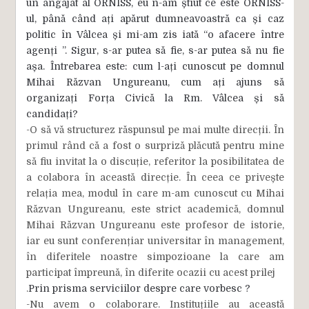
un angajat al ORNISS, eu n-am știut ce este ORNISS-
ul, până când ați apărut dumneavoastră ca și caz
politic în Vâlcea și mi-am zis iată “o afacere între
agenți ”. Sigur, s-ar putea să fie, s-ar putea să nu fie
așa. Întrebarea este: cum l-ați cunoscut pe domnul
Mihai Răzvan Ungureanu, cum ați ajuns să
organizați Forța Civică la Rm. Vâlcea și să
candidați?
-O să vă structurez răspunsul pe mai multe direcții. În
primul rând că a fost o surpriză plăcută pentru mine
să fiu invitat la o discuție, referitor la posibilitatea de
a colabora în această direcție. În ceea ce privește
relația mea, modul în care m-am cunoscut cu Mihai
Răzvan Ungureanu, este strict academică, domnul
Mihai Răzvan Ungureanu este profesor de istorie,
iar eu sunt conferențiar universitar în management,
în diferitele noastre simpozioane la care am
participat împreună, în diferite ocazii cu acest prilej
.
Prin prisma serviciilor despre care vorbesc ?
-Nu avem o colaborare. Instituțiile au această