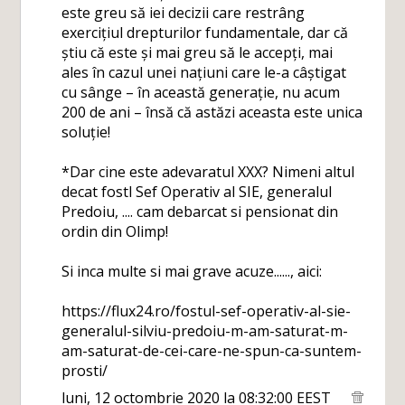
este greu să iei decizii care restrâng
exercițiul drepturilor fundamentale, dar că
știu că este și mai greu să le accepți, mai
ales în cazul unei națiuni care le-a câștigat
cu sânge – în această generație, nu acum
200 de ani – însă că astăzi aceasta este unica
soluție!
*Dar cine este adevaratul XXX? Nimeni altul
decat fostl Sef Operativ al SIE, generalul
Predoiu, .... cam debarcat si pensionat din
ordin din Olimp!
Si inca multe si mai grave acuze......, aici:
https://flux24.ro/fostul-sef-operativ-al-sie-
generalul-silviu-predoiu-m-am-saturat-m-
am-saturat-de-cei-care-ne-spun-ca-suntem-
prosti/
luni, 12 octombrie 2020 la 08:32:00 EEST