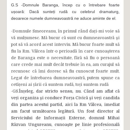
G.S -Domnule Baranga, încep cu o întrebare foarte
ușoară: Dacă sunteți rudă cu celebrul dramaturg,
deoarece numele dumneavoastră ne aduce aminte de el.
-Domnule Smeoreanu, în primul rând dați-mi voie să
vă mulțumesc. Mă bucur că sunt cu dumneavoastră și
pot să vă acord acest interviu. Mă bucur foarte mult să
fiu la Rm. Vâlcea într-o perioadă în care cunoașterea
de Baranga este o necesitate, fără să fiu o persoană
care crede mai mult decât trebuie în ea, am curajul să
recunosc că îmi doresc să fiu cunoscut foarte mult.
Legat de întrebarea dumneavoastră, putem spune ca
cetățeni ai țării că suntem rudă, toți suntem rudă
-GS
.
Înțeleg, dar stricto sensu, nu. Când am aflat că
veți organiza și conduce Forța Civică și veți candida
din partea acestui partid, aici la Rm Vâlcea, imediat
am facut următoarea legătură. Un fost director al
Serviciului de Informații Externe, domnul Mihai
Răzvan Ungureanu, cunoaște pe linie profesională