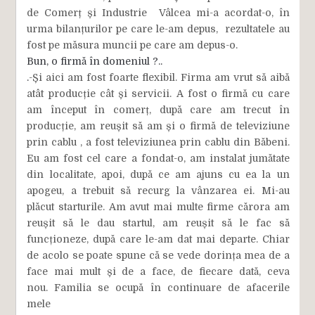
de Comerț și Industrie Vâlcea mi-a acordat-o, în
urma bilanțurilor pe care le-am depus, rezultatele au
fost pe măsura muncii pe care am depus-o.
Bun, o firmă în domeniul ?..
.
-Și aici am fost foarte flexibil. Firma am vrut să aibă
atât producție cât și servicii. A fost o firmă cu care
am început în comerț, după care am trecut în
producție, am reușit să am și o firmă de televiziune
prin cablu , a fost televiziunea prin cablu din Băbeni.
Eu am fost cel care a fondat-o, am instalat jumătate
din localitate, apoi, după ce am ajuns cu ea la un
apogeu, a trebuit să recurg la vânzarea ei. Mi-au
plăcut starturile. Am avut mai multe firme cărora am
reușit să le dau startul, am reușit să le fac să
funcționeze, după care le-am dat mai departe. Chiar
de acolo se poate spune că se vede dorința mea de a
face mai mult și de a face, de fiecare dată, ceva
nou. Familia se ocupă în continuare de afacerile
mele