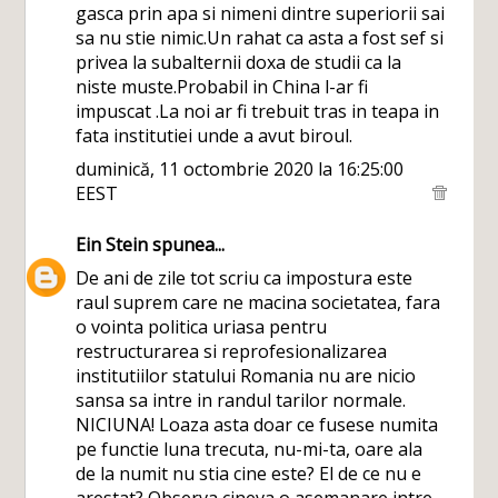
gasca prin apa si nimeni dintre superiorii sai
sa nu stie nimic.Un rahat ca asta a fost sef si
privea la subalternii doxa de studii ca la
niste muste.Probabil in China l-ar fi
impuscat .La noi ar fi trebuit tras in teapa in
fata institutiei unde a avut biroul.
duminică, 11 octombrie 2020 la 16:25:00
EEST
Ein Stein
spunea...
De ani de zile tot scriu ca impostura este
raul suprem care ne macina societatea, fara
o vointa politica uriasa pentru
restructurarea si reprofesionalizarea
institutiilor statului Romania nu are nicio
sansa sa intre in randul tarilor normale.
NICIUNA! Loaza asta doar ce fusese numita
pe functie luna trecuta, nu-mi-ta, oare ala
de la numit nu stia cine este? El de ce nu e