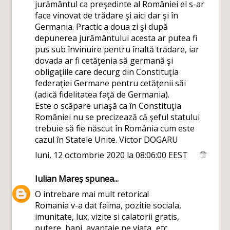
jurământul ca preşedinte al României el s-ar
face vinovat de trădare şi aici dar şi în
Germania. Practic a doua zi şi după
depunerea jurământului acesta ar putea fi
pus sub învinuire pentru înaltă trădare, iar
dovada ar fi cetăţenia să germană şi
obligaţiile care decurg din Constituţia
federaţiei Germane pentru cetăţenii săi
(adică fidelitatea faţă de Germania).
Este o scăpare uriaşă ca în Constituţia
României nu se precizează că şeful statului
trebuie să fie născut în România cum este
cazul în Statele Unite. Victor DOGARU
luni, 12 octombrie 2020 la 08:06:00 EEST
Iulian Mareș
spunea...
O intrebare mai mult retorica!
Romania v-a dat faima, pozitie sociala,
imunitate, lux, vizite si calatorii gratis,
putere, bani, avantaje pe viata...etc