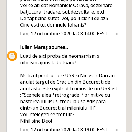
Voi ce ati dat Romaniei? Otrava, dezbinare,
batjocura, tradare, subdezvoltare...etc!
De fapt cine suteti voi, politicienii de azi?
Cine esti tu, domnule Iohanis?
luni, 12 octombrie 2020 la 08:14:00 EEST
Iulian Mareș
spunea...
Luati de aici proba de neomarxism si
nihilism ajuns la butoane!
Motivul pentru care USR si Nicusor Dan au
anulat targul de Craciun din Bucuresti de
anul asta este explicat frumos de un USR-ist
: "Scenele alea *retrograde, *primitive cu
nasterea lui Iisus, trebuiau sa *dispara
dintr-un Bucuresti al mileniului III".
Voi intelegeti ce trebuie?
Nihil sine Deo!
luni, 12 octombrie 2020 la 08:19:00 EEST