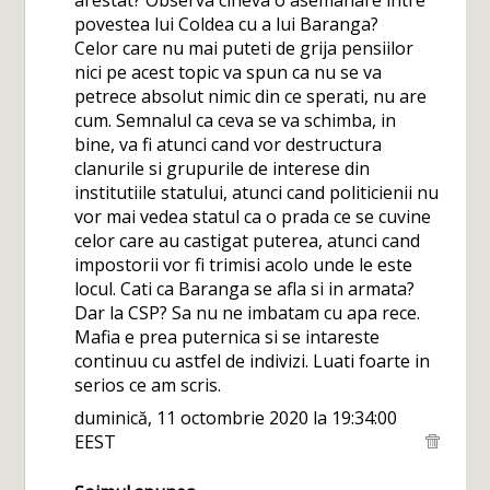
arestat? Observa cineva o asemanare intre
povestea lui Coldea cu a lui Baranga?
Celor care nu mai puteti de grija pensiilor
nici pe acest topic va spun ca nu se va
petrece absolut nimic din ce sperati, nu are
cum. Semnalul ca ceva se va schimba, in
bine, va fi atunci cand vor destructura
clanurile si grupurile de interese din
institutiile statului, atunci cand politicienii nu
vor mai vedea statul ca o prada ce se cuvine
celor care au castigat puterea, atunci cand
impostorii vor fi trimisi acolo unde le este
locul. Cati ca Baranga se afla si in armata?
Dar la CSP? Sa nu ne imbatam cu apa rece.
Mafia e prea puternica si se intareste
continuu cu astfel de indivizi. Luati foarte in
serios ce am scris.
duminică, 11 octombrie 2020 la 19:34:00
EEST