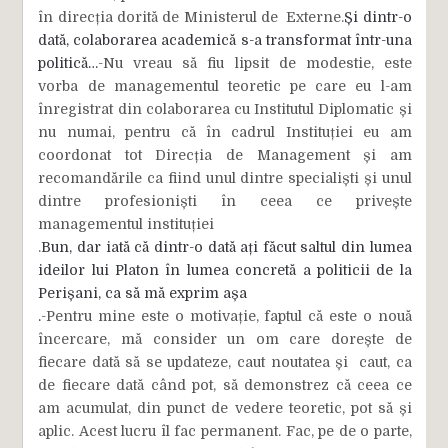
în direcția dorită de Ministerul de Externe.
Și dintr-o
dată, colaborarea academică s-a transformat într-una
politică…
-Nu vreau să fiu lipsit de modestie, este
vorba de managementul teoretic pe care eu l-am
înregistrat din colaborarea cu Institutul Diplomatic și
nu numai, pentru că în cadrul Instituției eu am
coordonat tot Direcția de Management și am
recomandările ca fiind unul dintre specialiști și unul
dintre profesioniști în ceea ce privește
managementul instituției
.
Bun, dar iată că dintr-o dată ați făcut saltul din lumea
ideilor lui Platon în lumea concretă a politicii de la
Perișani, ca să mă exprim așa
.
-Pentru mine este o motivație, faptul că este o nouă
încercare, mă consider un om care dorește de
fiecare dată să se updateze, caut noutatea și caut, ca
de fiecare dată când pot, să demonstrez că ceea ce
am acumulat, din punct de vedere teoretic, pot să și
aplic. Acest lucru îl fac permanent. Fac, pe de o parte,