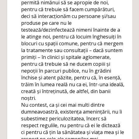
permită nimănui să se apropie de noi,
pentru că trebuie să facem cumpărături,
deci să interacționăm cu persoane și/sau
produse pe care nu le
testează/dezinfectează nimeni înainte de a
le atinge noi, pentru că locuim înghesuiți în
blocuri cu spații comune, pentru că mergem
la tratamente sau consultații – dacă suntem
primiți – în clinici și spitale aglomerate,
pentru că trebuie să ne ducem copiii și
nepoții în parcuri publice, nu în grădini
închise și atent păzite, pentru că, în esență,
trăim în lumea reală nu ca ei, într-una ideală,
creată și întreținută, de altfel, din banii
noștri.
Nu contest, ca și cei mai multi dintre
dumneavoastră, existența amenințării, nu îi
subestimez periculozitatea, încerc să
respect regulile, nu pentru că ei le dictează
ci pentru că țin la sănătatea și viața mea și le