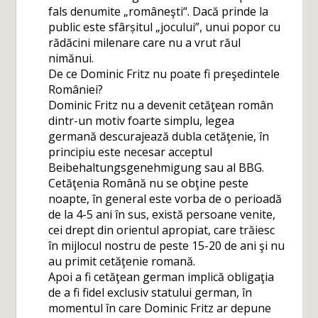
fals denumite „româneşti“. Dacă prinde la
public este sfârșitul „jocului”, unui popor cu
rădăcini milenare care nu a vrut răul
nimănui.
De ce Dominic Fritz nu poate fi preşedintele
României?
Dominic Fritz nu a devenit cetăţean român
dintr-un motiv foarte simplu, legea
germană descurajează dubla cetăţenie, în
principiu este necesar acceptul
Beibehaltungsgenehmigung sau al BBG.
Cetăţenia Română nu se obţine peste
noapte, în general este vorba de o perioadă
de la 4-5 ani în sus, există persoane venite,
cei drept din orientul apropiat, care trăiesc
în mijlocul nostru de peste 15-20 de ani şi nu
au primit cetăţenie romană.
Apoi a fi cetăţean german implică obligaţia
de a fi fidel exclusiv statului german, în
momentul în care Dominic Fritz ar depune