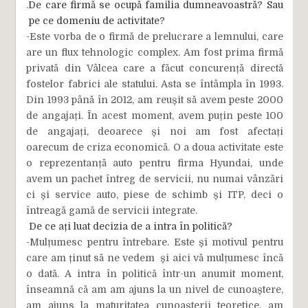
.
De care firmă se ocupă familia dumneavoastră? Sau
pe ce domeniu de activitate?
-Este vorba de o firmă de prelucrare a lemnului, care
are un flux tehnologic complex. Am fost prima firmă
privată din Vâlcea care a făcut concurență directă
fostelor fabrici ale statului. Asta se întâmpla în 1993.
Din 1993 până în 2012, am reușit să avem peste 2000
de angajați. În acest moment, avem puțin peste 100
de angajați, deoarece și noi am fost afectați
oarecum de criza economică. O a doua activitate este
o reprezentanță auto pentru firma Hyundai, unde
avem un pachet întreg de servicii, nu numai vânzări
ci și service auto, piese de schimb și ITP, deci o
întreagă gamă de servicii integrate.
De ce ați luat decizia de a intra în politică?
-Mulțumesc pentru întrebare. Este și motivul pentru
care am ținut să ne vedem și aici vă mulțumesc încă
o dată. A intra în politică într-un anumit moment,
înseamnă că am am ajuns la un nivel de cunoaștere,
am ajuns la maturitatea cunoașterii teoretice, am