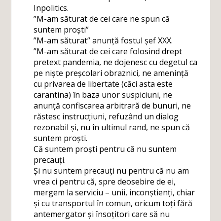
Inpolitics.
”M-am săturat de cei care ne spun că
suntem proști”
”M-am săturat” anunță fostul șef XXX.
”M-am săturat de cei care folosind drept
pretext pandemia, ne dojenesc cu degetul ca
pe niște preșcolari obraznici, ne amenință
cu privarea de libertate (căci asta este
carantina) în baza unor suspiciuni, ne
anunță confiscarea arbitrară de bunuri, ne
răstesc instrucțiuni, refuzând un dialog
rezonabil și, nu în ultimul rand, ne spun că
suntem proști.
Că suntem proști pentru că nu suntem
precauți.
Și nu suntem precauți nu pentru că nu am
vrea ci pentru că, spre deosebire de ei,
mergem la serviciu – unii, inconștienți, chiar
și cu transportul în comun, oricum toți fără
antemergator și însoțitori care să nu