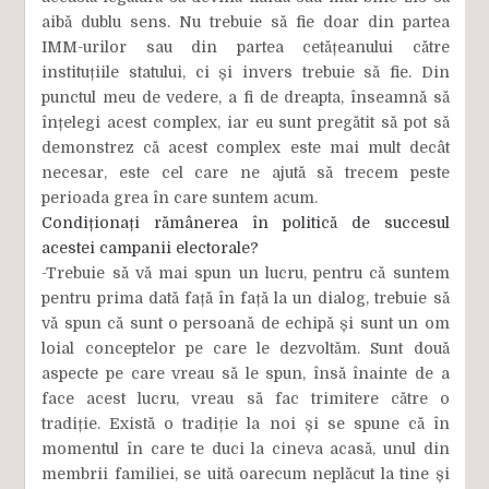
aibă dublu sens. Nu trebuie să fie doar din partea
IMM-urilor sau din partea cetățeanului către
instituțiile statului, ci și invers trebuie să fie. Din
punctul meu de vedere, a fi de dreapta, înseamnă să
înțelegi acest complex, iar eu sunt pregătit să pot să
demonstrez că acest complex este mai mult decât
necesar, este cel care ne ajută să trecem peste
perioada grea în care suntem acum.
Condiționați rămânerea în politică de succesul
acestei campanii electorale?
-Trebuie să vă mai spun un lucru, pentru că suntem
pentru prima dată față în față la un dialog, trebuie să
vă spun că sunt o persoană de echipă și sunt un om
loial conceptelor pe care le dezvoltăm. Sunt două
aspecte pe care vreau să le spun, însă înainte de a
face acest lucru, vreau să fac trimitere către o
tradiție. Există o tradiție la noi și se spune că în
momentul în care te duci la cineva acasă, unul din
membrii familiei, se uită oarecum neplăcut la tine și