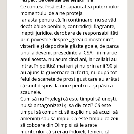
respect pe cele ale semenilor mei.
Ce contest însă este capacitatea puternicilor
momentului de a ne proteja.
Iar asta pentru că, în continuare, nu se văd
decât bâlbe penibile, contradicții flagrante,
inepții juridice, derobare de responsabilități
prin poveștile despre „greaua moștenire”,
visteriile și depozitele găsite goale, de parca
unul a devenit președinte al CSAT în martie
anul acesta, nu acum cinci ani, iar ceilalți au
intrat în politică mai ieri și nu prin anii ’90 și
au ajuns la guvernare cu forța, nu după tot
felul de scenete de prost gust care au arătat
că sunt dispuși la orice pentru a-și păstra
scaunele.
Cum să nu înțelegi că este timpul să unești,
nu să antagonizezi și să divizezi? Că este
timpul să comunici, să explici nu să acuzi, să
ameninți sau să impui. Că este timpul ca zeii
să coboare din Olimp și să le arate
muritorilor că și ei au îndoieli, temeri, că