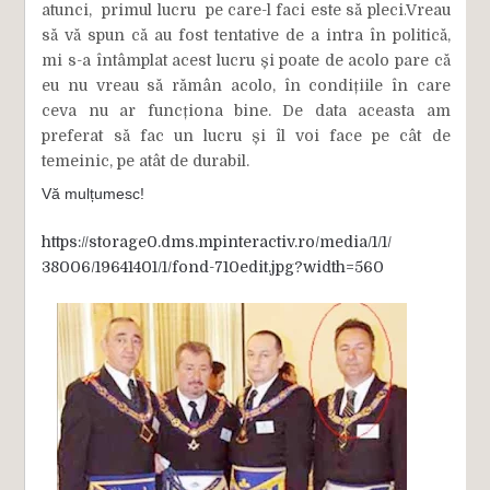
atunci, primul lucru pe care-l faci este să pleci.
Vreau
să vă spun că au fost tentative de a intra în politică,
mi s-a întâmplat acest lucru și poate de acolo pare că
eu nu vreau să rămân acolo, în condițiile în care
ceva nu ar funcționa bine. De data aceasta am
preferat să fac un lucru și îl voi face pe cât de
temeinic, pe atât de durabil.
Vă mulțumesc!
https://storage0.dms.mpinteractiv.ro/media/1/1/
38006/19641401/1/fond-710edit.jpg?width=560