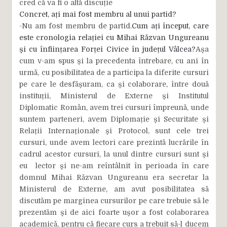
cred că va fi o altă discuție
Concret, ați mai fost membru al unui partid?
-Nu am fost membru de partid.
Cum ați început, care
este cronologia relației cu Mihai Răzvan Ungureanu
și cu înființarea Forței Civice în județul Vâlcea?
Așa
cum v-am spus și la precedenta întrebare, cu ani în
urmă, cu posibilitatea de a participa la diferite cursuri
pe care le desfășuram, ca și colaborare, între două
instituții, Ministerul de Externe și Institutul
Diplomatic Român, avem trei cursuri împreună, unde
suntem parteneri, avem Diplomație și Securitate și
Relații Internaționale și Protocol, sunt cele trei
cursuri, unde avem lectori care prezintă lucrările în
cadrul acestor cursuri, la unul dintre cursuri sunt și
eu lector și ne-am reîntâlnit în perioada în care
domnul Mihai Răzvan Ungureanu era secretar la
Ministerul de Externe, am avut posibilitatea să
discutăm pe marginea cursurilor pe care trebuie să le
prezentăm și de aici foarte ușor a fost colaborarea
academică, pentru că fiecare curs a trebuit să-l ducem