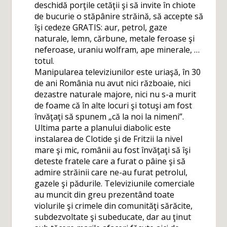
deschidă porţile cetăţii şi să invite în chiote
de bucurie o stăpânire străină, să accepte să
îşi cedeze GRATIS: aur, petrol, gaze
naturale, lemn, cărbune, metale feroase şi
neferoase, uraniu wolfram, ape minerale, …
totul.
Manipularea televiziunilor este uriaşă, în 30
de ani România nu avut nici războaie, nici
dezastre naturale majore, nici nu s-a murit
de foame că în alte locuri şi totuşi am fost
învăţaţi să spunem „că la noi la nimeni”.
Ultima parte a planului diabolic este
instalarea de Clotide şi de Fritzii la nivel
mare şi mic, românii au fost învăţaţi să îşi
deteste fratele care a furat o pâine şi să
admire străinii care ne-au furat petrolul,
gazele şi pădurile. Televiziunile comerciale
au muncit din greu prezentând toate
violurile şi crimele din comunităţi sărăcite,
subdezvoltate şi subeducate, dar au ţinut