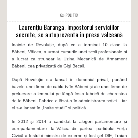
POLITIC
Laurențiu Baranga, impostorul serviciilor
secrete, se autoprezenta in presa valceană
Inainte de Revoluție, după ce a terminat 10 clase la
Băbeni, Vălcea, a urmat cursurile unei scoli profesionale și
a lucrat ca strungar la Uzina Mecanică de Armament
Băbeni, cea privatizată de Gigi Becali.
După Revoluție s-a lansat în domeniul privat, punând
bazele unei firme de cablu tv în Băbeni și ale unei firme de
prelucrare a lemnului pe lângă fosta fabrică de cherestea
de la Băbeni. Fabrica a lăsat-o în administrarea soției... iar
el s-a lansat în „înalte studii” și politică.
In 2012 și 2014 a candidat la alegeri parlamentare și
europarlamentare la Vălcea din partea partidului Forța
Civică a fostului ministru de externe și fost șef DIE, Traian