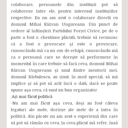
colaborare, persoanele din instituții pot să
colaboreze între ele, pentru interesul instituțiilor
respective. Eu nu am avut o colaborare directă cu
domnul Mihai Răzvan Ungureanu.
Din punct de
vedere al înființării Partidului Forței Civice, pe de o
parte a fost o chestiune plăcută, trebuie să recunosc
că a fost o provocare și este o provocare,
cunoscându-mă ca un om de echipă, cunoscându-mă
ca o persoană care se dorește să performeze în
momentul în care trebuie să facă ceva, domnul Mihai
Răzvan Ungureanu și unul dintre mentorii mei,
domnul Bărbulescu, au ținut, în mod special, să mă
implice și să pot să arăt încă o dată, dacă se poate
spune așa ceva, că sunt un bun organizator
.
Ați mai făcut politică
-Nu am mai făcut așa ceva, deși au fost câteva
legaturi ale mele, dorințe ale mele de a intra în
politică, din păcate nu am avut o experiență din care
să pot să rămân cu ceva, la ceva plăcut mă refer, însă