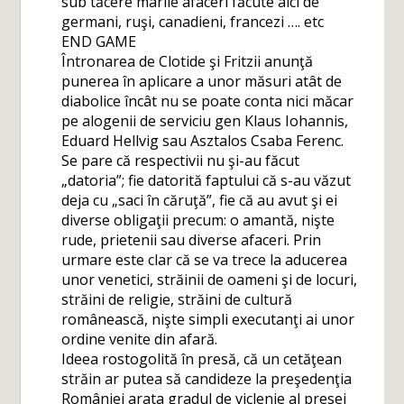
sub tăcere marile afaceri făcute aici de
germani, ruşi, canadieni, francezi …. etc
END GAME
Întronarea de Clotide şi Fritzii anunţă
punerea în aplicare a unor măsuri atât de
diabolice încât nu se poate conta nici măcar
pe alogenii de serviciu gen Klaus Iohannis,
Eduard Hellvig sau Asztalos Csaba Ferenc.
Se pare că respectivii nu şi-au făcut
„datoria”; fie datorită faptului că s-au văzut
deja cu „saci în căruţă”, fie că au avut şi ei
diverse obligaţii precum: o amantă, nişte
rude, prietenii sau diverse afaceri. Prin
urmare este clar că se va trece la aducerea
unor venetici, străinii de oameni şi de locuri,
străini de religie, străini de cultură
românească, nişte simpli executanţi ai unor
ordine venite din afară.
Ideea rostogolită în presă, că un cetăţean
străin ar putea să candideze la preşedenţia
României arata gradul de viclenie al presei