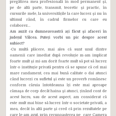
pregătirea mea profesională în mod permanent și,
pe de altă parte, transmit, teoretic și practic, în
cursurile mele, la universitățile la care lucrez și nu în
ultimul rând, în cadrul firmelor cu care eu
colaborez…
Am auzit ca dumneavoastră ați făcut și afaceri în
județul Vâlcea. Puteți vorbi un pic despre acest
subiect?
-Cu multă plăcere, mai ales că sunt unul dintre
oamenii care imediat după revoluție m-am implicat
foarte mult și mi-am dorit foarte mult să pot să lucrez
într-o instituție privată pentru că se spune că cel mai
mare randament, cea mai bună calitate o dai atunci
când lucrezi cu sufletul și este un proverb românesc
conform căruia întotdeauna îți este mai aproape
cămașa de corp decât haina şi atunci, ținând cont de
acest lucru, sau de acest aspect, am considerat că
este mult mai bine să lucrez într-o societate privată, a
mea, decât în altă parte și cred că prin rezultatele pe
care le-am avut, prin recunoașterea pe care Camera