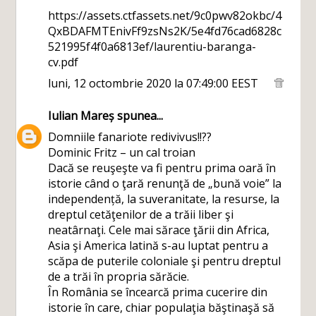
https://assets.ctfassets.net/9c0pwv82okbc/4
QxBDAFMTEnivFf9zsNs2K/5e4fd76cad6828c
521995f4f0a6813ef/laurentiu-baranga-
cv.pdf
luni, 12 octombrie 2020 la 07:49:00 EEST
Iulian Mareș
spunea...
Domniile fanariote redivivus!!??
Dominic Fritz – un cal troian
Dacă se reuşeşte va fi pentru prima oară în
istorie când o ţară renunţă de „bună voie” la
independență, la suveranitate, la resurse, la
dreptul cetăţenilor de a trăii liber şi
neatârnaţi. Cele mai sărace ţării din Africa,
Asia şi America latină s-au luptat pentru a
scăpa de puterile coloniale şi pentru dreptul
de a trăi în propria sărăcie.
În România se încearcă prima cucerire din
istorie în care, chiar populaţia băştinaşă să