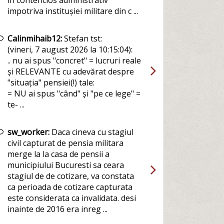
in contencios administrativ
impotriva institușiei militare din c ...
Calinmihaib12:
Stefan tst:
(vineri, 7 august 2026 la 10:15:04):
.. nu ai spus "concret" = lucruri reale
și RELEVANTE cu adevărat despre
"situația" pensiei(!) tale:
= NU ai spus "când" și "pe ce lege" =
te- ...
sw_worker:
Daca cineva cu stagiul
civil capturat de pensia militara
merge la la casa de pensii a
municipiului Bucuresti sa ceara
stagiul de de cotizare, va constata
ca perioada de cotizare capturata
este considerata ca invalidata. desi
inainte de 2016 era inreg ...