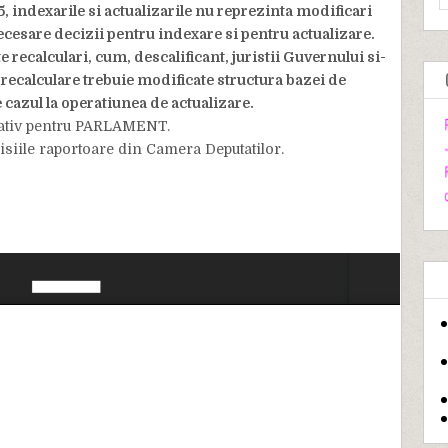
5, indexarile si actualizarile nu reprezinta modificari
necesare decizii pentru indexare si pentru actualizare.
 recalculari, cum, descalificant, juristii Guvernului si-
 recalculare trebuie modificate structura bazei de
e cazul la operatiunea de actualizare.
ltativ pentru PARLAMENT.
misiile raportoare din Camera Deputatilor.