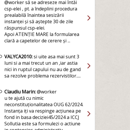
@worker să se adreseze mai întăi
csp-elei , pt. a îndeplini procedura
prealabilă înaintea sesizării
instanței și să aștepte 30 de zile
răspunsul csp-elei.
Apoi ATENȚIE MARE la formularea
clară a capetelor de cerere și ...
VALYCA2010:
si uite asa mai sunt 3
luni si a mai trecut un an ,iar astia
nici in ruptul capului nu au de gand
sa rezolve problema rezervistilor.....
Claudiu Marin:
@worker
u te ajută cu nimic
neconstituționalitatea OUG 62/2024.
Instanța iți va respinge acțiunea pe
fond in basa deciziei45/2024 a ICCJ
Sollutia este sa formulezi o actiune