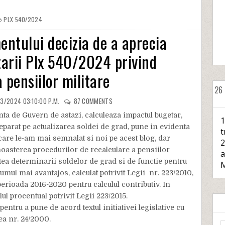
PLX 540/2024
entului decizia de a aprecia
arii Plx 540/2024 privind
 pensiilor militare
26
3/2024 03:10:00 P.M.
87
COMMENTS
nta de Guvern de astazi, calculeaza impactul bugetar,
1
separat pe actualizarea soldei de grad, pune in evidenta
t
 care le-am mai semnalat si noi pe acest blog, dar
2
oasterea procedurilor de recalculare a pensiilor
a
atea determinarii soldelor de grad si de functie pentru
M
mul mai avantajos, calculat potrivit Legii nr. 223/2010,
perioada 2016-2020 pentru calculul contributiv. In
ul procentual potrivit Legii 223/2015.
entru a pune de acord textul initiativei legislative cu
ea nr. 24/2000.