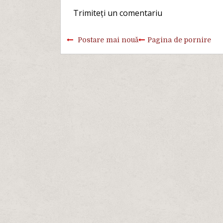
Trimiteți un comentariu
Postare mai nouă
Pagina de pornire