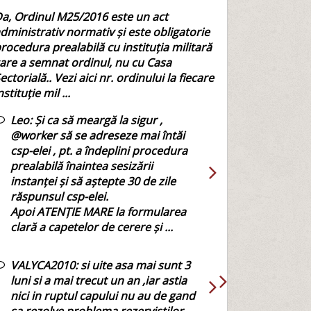
a, Ordinul M25/2016 este un act
dministrativ normativ și este obligatorie
rocedura prealabilă cu instituția militară
are a semnat ordinul, nu cu Casa
ectorială.. Vezi aici nr. ordinului la fiecare
nstituție mil ...
Leo:
Și ca să meargă la sigur ,
@worker să se adreseze mai întăi
csp-elei , pt. a îndeplini procedura
prealabilă înaintea sesizării
instanței și să aștepte 30 de zile
răspunsul csp-elei.
Apoi ATENȚIE MARE la formularea
clară a capetelor de cerere și ...
VALYCA2010:
si uite asa mai sunt 3
luni si a mai trecut un an ,iar astia
nici in ruptul capului nu au de gand