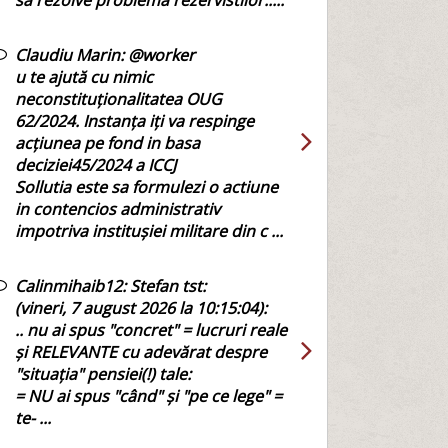
sa rezolve problema rezervistilor.....
Claudiu Marin:
@worker
u te ajută cu nimic
neconstituționalitatea OUG
62/2024. Instanța iți va respinge
acțiunea pe fond in basa
deciziei45/2024 a ICCJ
Sollutia este sa formulezi o actiune
in contencios administrativ
impotriva institușiei militare din c ...
Calinmihaib12:
Stefan tst:
(vineri, 7 august 2026 la 10:15:04):
.. nu ai spus "concret" = lucruri reale
și RELEVANTE cu adevărat despre
"situația" pensiei(!) tale:
= NU ai spus "când" și "pe ce lege" =
te- ...