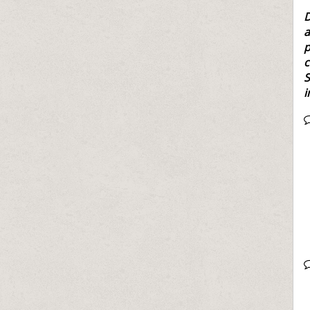
D
a
p
c
S
i