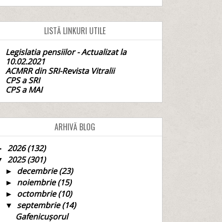
LISTĂ LINKURI UTILE
Legislatia pensiilor - Actualizat la
10.02.2021
ACMRR din SRI-Revista Vitralii
CPS a SRI
CPS a MAI
ARHIVĂ BLOG
2026
(132)
►
2025
(301)
▼
decembrie
(23)
►
noiembrie
(15)
►
octombrie
(10)
►
septembrie
(14)
▼
Gafenicușorul