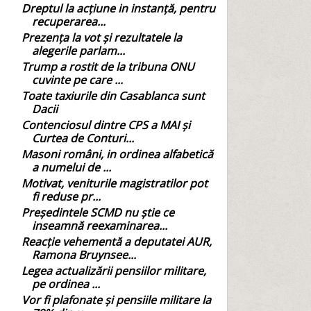
Dreptul la acțiune in instanță, pentru
recuperarea...
Prezența la vot și rezultatele la
alegerile parlam...
Trump a rostit de la tribuna ONU
cuvinte pe care ...
Toate taxiurile din Casablanca sunt
Dacii
Contenciosul dintre CPS a MAI și
Curtea de Conturi...
Masoni români, in ordinea alfabetică
a numelui de ...
Motivat, veniturile magistratilor pot
fi reduse pr...
Președintele SCMD nu știe ce
inseamnă reexaminarea...
Reacție vehementă a deputatei AUR,
Ramona Bruynsee...
Legea actualizării pensiilor militare,
pe ordinea ...
Vor fi plafonate și pensiile militare la