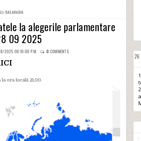
BASARABIA
tatele la alegerile parlamentare
28 09 2025
8/2025 08:10:00 P.M.
0
COMMENTS
26
ICI
1
la ora locală 21,00.
t
2
a
M