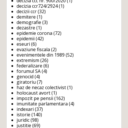
decizia ccc nr. 900/2020
(1)
decizia ccr724/2924
(1)
decizii ccr
(32)
demitere
(1)
demografie
(3)
dezastre
(1)
epidemie corona
(72)
epidemii
(42)
eseuri
(6)
evaziune fiscala
(2)
evenimentele din 1989
(52)
extremism
(26)
federalizare
(6)
forumul SA
(4)
genocid
(4)
giratoriu
(7)
haz de necaz colectivist
(1)
holocaust avort
(1)
impozit pe pensii
(162)
imunitate parlamentara
(4)
indexari
(37)
istorie
(140)
juridic
(98)
justitie
(69)