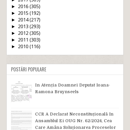
2016
(305)
►
2015
(192)
►
2014
(217)
►
2013
(293)
►
2012
(305)
►
2011
(303)
►
2010
(116)
►
POSTĂRI POPULARE
In Atenția Doamnei Deputat Ioana-
Ramona Bruynseels
CCR A Declarat Neconstituțională In
Ansamblul Ei OUG Nr. 62/2024, Cea
Care Amâna Soluționarea Proceselor