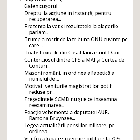
Gafenicușorul
Dreptul la acțiune in instanță, pentru
recuperarea...
Prezența la vot și rezultatele la alegerile
parlam...
Trump a rostit de la tribuna ONU cuvinte pe
care ...
Toate taxiurile din Casablanca sunt Dacii
Contenciosul dintre CPS a MAI și Curtea de
Conturi...
Masoni români, in ordinea alfabetică a
numelui de ...
Motivat, veniturile magistratilor pot fi
reduse pr...
Președintele SCMD nu știe ce inseamnă
reexaminarea...
Reacție vehementă a deputatei AUR,
Ramona Bruynsee...
Legea actualizării pensiilor militare, pe
ordinea ...
Vor fi plafonate și pensiile militare la 70%