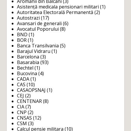
Aromanii din Balcani
(3)
Asistență medicala pensionari militari
(1)
Autoritatea Electorală Permanentă
(2)
Autostrazi
(17)
Avansari de generali
(6)
Avocatul Poporului
(8)
BND
(1)
BOR
(1)
Banca Transilvania
(5)
Barajul Vidraru
(1)
Barcelona
(3)
Basarabia
(93)
Bechtel
(1)
Bucovina
(4)
CADA
(1)
CAS
(10)
CASAOPSNAJ
(1)
CEJ
(2)
CENTENAR
(8)
CIA
(7)
CNP
(2)
CNSAS
(12)
CSM
(3)
Calcul pensie militara
(10)