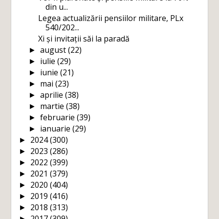
din u...
Legea actualizării pensiilor militare, PLx
540/202...
Xi și invitații săi la paradă
august
(22)
►
iulie
(29)
►
iunie
(21)
►
mai
(23)
►
aprilie
(38)
►
martie
(38)
►
februarie
(39)
►
ianuarie
(29)
►
2024
(300)
►
2023
(286)
►
2022
(399)
►
2021
(379)
►
2020
(404)
►
2019
(416)
►
2018
(313)
►
2017
(309)
►