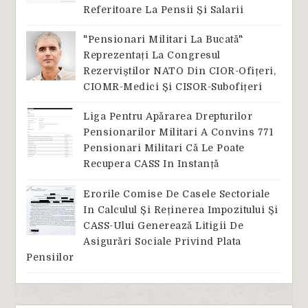
Referitoare La Pensii Și Salarii
"Pensionari Militari La Bucată"
Reprezentați La Congresul
Rezerviștilor NATO Din CIOR-Ofițeri,
CIOMR-Medici Și CISOR-Subofițeri
Liga Pentru Apărarea Drepturilor
Pensionarilor Militari A Convins 771
Pensionari Militari Că Le Poate
Recupera CASS In Instanță
Erorile Comise De Casele Sectoriale
In Calculul Și Reținerea Impozitului Și
CASS-Ului Generează Litigii De
Asigurări Sociale Privind Plata
Pensiilor