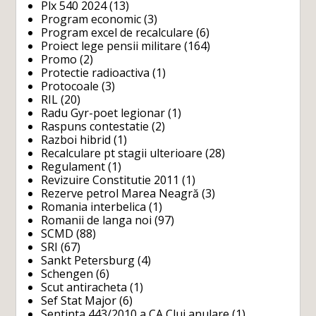
Plx 540 2024
(13)
Program economic
(3)
Program excel de recalculare
(6)
Proiect lege pensii militare
(164)
Promo
(2)
Protectie radioactiva
(1)
Protocoale
(3)
RIL
(20)
Radu Gyr-poet legionar
(1)
Raspuns contestatie
(2)
Razboi hibrid
(1)
Recalculare pt stagii ulterioare
(28)
Regulament
(1)
Revizuire Constitutie 2011
(1)
Rezerve petrol Marea Neagră
(3)
Romania interbelica
(1)
Romanii de langa noi
(97)
SCMD
(88)
SRI
(67)
Sankt Petersburg
(4)
Schengen
(6)
Scut antiracheta
(1)
Sef Stat Major
(6)
Sentinta 443/2010 a CA Cluj anulare
(1)