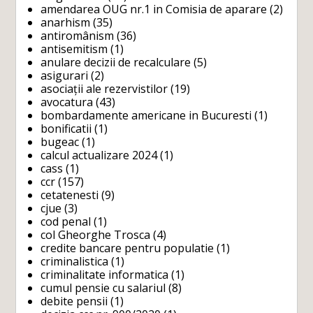
amendarea OUG nr.1 in Comisia de aparare
(2)
anarhism
(35)
antiromânism
(36)
antisemitism
(1)
anulare decizii de recalculare
(5)
asigurari
(2)
asociații ale rezervistilor
(19)
avocatura
(43)
bombardamente americane in Bucuresti
(1)
bonificatii
(1)
bugeac
(1)
calcul actualizare 2024
(1)
cass
(1)
ccr
(157)
cetatenesti
(9)
cjue
(3)
cod penal
(1)
col Gheorghe Trosca
(4)
credite bancare pentru populatie
(1)
criminalistica
(1)
criminalitate informatica
(1)
cumul pensie cu salariul
(8)
debite pensii
(1)