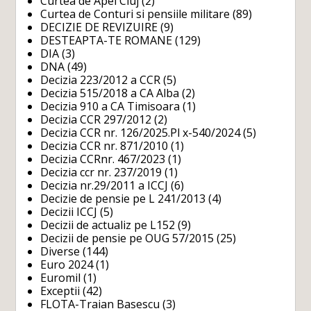
Curtea de Apel Cluj
(2)
Curtea de Conturi si pensiile militare
(89)
DECIZIE DE REVIZUIRE
(9)
DESTEAPTA-TE ROMANE
(129)
DIA
(3)
DNA
(49)
Decizia 223/2012 a CCR
(5)
Decizia 515/2018 a CA Alba
(2)
Decizia 910 a CA Timisoara
(1)
Decizia CCR 297/2012
(2)
Decizia CCR nr. 126/2025.Pl x-540/2024
(5)
Decizia CCR nr. 871/2010
(1)
Decizia CCRnr. 467/2023
(1)
Decizia ccr nr. 237/2019
(1)
Decizia nr.29/2011 a ICCJ
(6)
Decizie de pensie pe L 241/2013
(4)
Decizii ICCJ
(5)
Decizii de actualiz pe L152
(9)
Decizii de pensie pe OUG 57/2015
(25)
Diverse
(144)
Euro 2024
(1)
Euromil
(1)
Exceptii
(42)
FLOTA-Traian Basescu
(3)