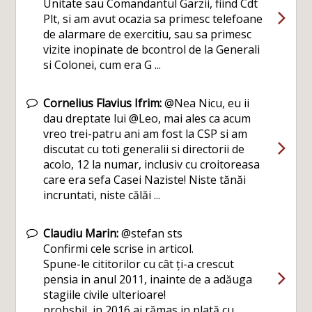
Unitate sau Comandantul Garzii, fiind Cdt
Plt, si am avut ocazia sa primesc telefoane
de alarmare de exercitiu, sau sa primesc
vizite inopinate de bcontrol de la Generali
si Colonei, cum era G ...
Cornelius Flavius Ifrim:
@Nea Nicu, eu ii
dau dreptate lui @Leo, mai ales ca acum
vreo trei-patru ani am fost la CSP si am
discutat cu toti generalii si directorii de
acolo, 12 la numar, inclusiv cu croitoreasa
care era sefa Casei Naziste! Niste tănăi
incruntati, niste călăi ...
Claudiu Marin:
@stefan sts
Confirmi cele scrise in articol.
Spune-le cititorilor cu cât ți-a crescut
pensia in anul 2011, inainte de a adăuga
stagiile civile ulterioare!
probsbil, in 2016 ai rămas in plată cu