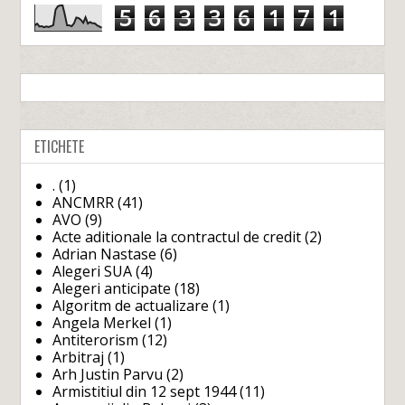
5
6
3
3
6
1
7
1
ETICHETE
.
(1)
ANCMRR
(41)
AVO
(9)
Acte aditionale la contractul de credit
(2)
Adrian Nastase
(6)
Alegeri SUA
(4)
Alegeri anticipate
(18)
Algoritm de actualizare
(1)
Angela Merkel
(1)
Antiterorism
(12)
Arbitraj
(1)
Arh Justin Parvu
(2)
Armistitiul din 12 sept 1944
(11)