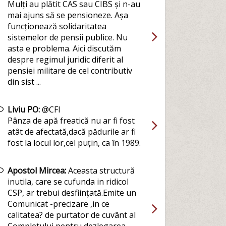
Mulți au plătit CAS sau CIBS și n-au
mai ajuns să se pensioneze. Așa
funcționează solidaritatea
sistemelor de pensii publice. Nu
asta e problema. Aici discutăm
despre regimul juridic diferit al
pensiei militare de cel contributiv
din sist ...
Liviu PO:
@CFI
Pânza de apă freatică nu ar fi fost
atât de afectată,dacă pădurile ar fi
fost la locul lor,cel puțin, ca în 1989.
Apostol Mircea:
Aceasta structură
inutila, care se cufunda in ridicol
CSP, ar trebui desființată.Emite un
Comunicat -precizare ,in ce
calitatea? de purtator de cuvânt al