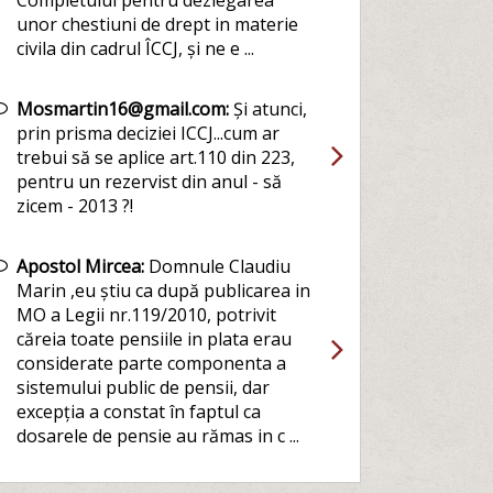
Completului pentru dezlegarea
unor chestiuni de drept in materie
civila din cadrul ÎCCJ, și ne e ...
Mosmartin16@gmail.com:
Și atunci,
prin prisma deciziei ICCJ...cum ar
trebui să se aplice art.110 din 223,
pentru un rezervist din anul - să
zicem - 2013 ?!
Apostol Mircea:
Domnule Claudiu
Marin ,eu știu ca după publicarea in
MO a Legii nr.119/2010, potrivit
căreia toate pensiile in plata erau
considerate parte componenta a
sistemului public de pensii, dar
excepția a constat în faptul ca
dosarele de pensie au rămas in c ...