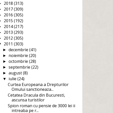
2018
(313)
►
2017
(309)
►
2016
(305)
►
2015
(192)
►
2014
(217)
►
2013
(293)
►
2012
(305)
►
2011
(303)
▼
decembrie
(41)
►
noiembrie
(20)
►
octombrie
(28)
►
septembrie
(22)
►
august
(8)
►
iulie
(24)
▼
Curtea Europeana a Drepturilor
Omului sanctioneaza...
Cetatea Dracula din Bucuresti,
ascunsa turistilor
Spion roman cu pensie de 3000 lei ii
intreaba pe r...