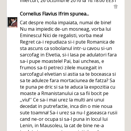
miercuri, 26 octombrie 2016 la 16:18:00 EEST
Cornelius Flavius Ifrim
spunea...
Cat despre molia impaiata, numai de bine!
Nu ma impiedic de-un mosneag, vorba lui
Eminescu! Nici de regalisti, vorba mea!
Regret ca-i repudiaza si-i pute Romanica de
sta ascuns ca sobolanul intr-u cavou si-un
sarcofag in Elvetia, si-i lasa pe adulatori fara
sa-i pupe moastele! Pai, bai uncheas, e
frumos sa-ti petreci zilele mucegait in
sarcofagul elvetian si astia sa te boceasca si
sa te aduleze fara mortaciunea de fatza? Sa
te puna pe dric si sa te aduca la expozitia cu
moaste a Rmanistanului ca sa fii bocit pe
,,viu!'' Ce sa-i mai urez la multi ani unui
decedat in putrefactie, inca din o mie noua
sute toamna! Sa-i urez sa nu-l gaseasca rusii
cand ne-or ocupa si sa-l puna in locul lui
Lenin, in Mausoleu, la cat de bine ne-a