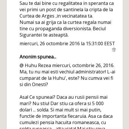
Sau te dai bine cu regalitatea in speranta ca
vei primi un post de santinela la cripta de la
Curtea de Arges ,in vecinatatea ta.
Numai sa ai grija ca la curtea regala numai
tine cu propaganda diversionista. Beciul
Sigurantei te asteaptă.
miercuri, 26 octombrie 2016 la 15:31:00 EEST
Anonim spunea...
@ Huhu Rezea miercuri, octombrie 26, 2016.
Ma, tu nu mai esti vechiul administrator! L-ai
cumparat de la Huhu', este? Nu cumva vei fi
si din Onesti?
Asa! Ce spuneai? Daca au rusii pensii mai
mari? Nu stiu! Dar stiu ca ofera si 5 000
dolari ... solda. Si mai mult si mai putin,
functie de importanta fiecaruia. Asa ca daca
cumulezi pensia hacuita romaneasca, cu
solda ruseasca - alta viata! Mai stiu ceva.