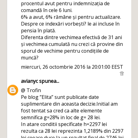
procentul avut pentru indemnizația de
comandă în cele 6 luni.
6% a avut, 6% rămâne și pentru actualizare.
Despre ce indexări vorbești? le ai incluse în
pensia în plată.
Diferenta dintre vechimea efectivă de 31 ani
și vechimea cumulată nu crezi că provine din
sporul de vechime pentru condițiile de
muncă?
miercuri, 26 octombrie 2016 la 20:01:00 EEST
avianyc
spunea...
@ Trofin
Pe blog ”Elita” sunt publicate date
suplimentare din aceasta decizie.Initial am
fost tentat sa cred ca alte elemente
semnifica g=28% in loc de g= 28 lei.
In atare conditii specificate h=2297 lei
rezulta ca 28 lei reprezinta 1,2189% din 2297
lei ceeace duce la un rezultat final de 2746 lei