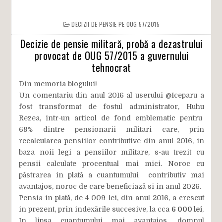
DECIZII DE PENSIE PE OUG 57/2015
Decizie de pensie militară, probă a dezastrului
provocat de OUG 57/2015 a guvernului
tehnocrat
Din memoria blogului!
Un comentariu din anul 2016 al userului @Iceparu a
fost transformat de fostul administrator, Huhu
Rezea, intr-un articol de fond emblematic pentru
68% dintre pensionarii militari care, prin
recalcularea pensiilor contributive din anul 2016, in
baza noii legi a pensiilor militare, s-au trezit cu
pensii calculate procentual mai mici. Noroc cu
păstrarea in plată a cuantumului contributiv mai
avantajos, noroc de care beneficiază si in anul 2026.
Pensia in plată, de 4 009 lei, din anul 2016, a crescut
in prezent, prin indexările succesive, la cca
6 000 lei
,
In lipsa cuantumului mai avantajos, domnul