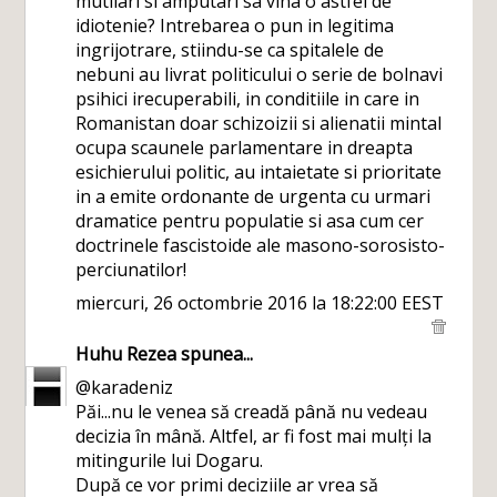
mutilari si amputari sa vina o astfel de
idiotenie? Intrebarea o pun in legitima
ingrijotrare, stiindu-se ca spitalele de
nebuni au livrat politicului o serie de bolnavi
psihici irecuperabili, in conditiile in care in
Romanistan doar schizoizii si alienatii mintal
ocupa scaunele parlamentare in dreapta
esichierului politic, au intaietate si prioritate
in a emite ordonante de urgenta cu urmari
dramatice pentru populatie si asa cum cer
doctrinele fascistoide ale masono-sorosisto-
perciunatilor!
miercuri, 26 octombrie 2016 la 18:22:00 EEST
Huhu Rezea
spunea...
@karadeniz
Păi...nu le venea să creadă până nu vedeau
decizia în mână. Altfel, ar fi fost mai mulți la
mitingurile lui Dogaru.
După ce vor primi deciziile ar vrea să