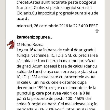
credeti.Astea sunt hotarate peste bozgorul
frantuzit Ciolos si peste slugoiul sorosist
Ciolanis.Cu impozitul progresiv sunt si eu de
acord ..
miercuri, 26 octombrie 2016 la 22:34:00 EEST
karadeniz
spunea...
@ Huhu Rezea
Legea 164 lua în baza de calcul doar gradul,
funcția, vechimea, IC, ID și SM, cu precizarea
că solda de funcție era la maximul prevăzut
de grad. Acum aceeași bază de calcul (dar cu
solda de funcție așa cum era ea pe ștat și cu
IC, ID și SM actualizate cu procentele avute
în cele 6 luni nu cu cele existente după
decembrie 1999), crește cu elementele de la
punctul g, care pot avea valori de la 0 lei
până la procente de peste 100 -150% din
solda funcției de bază. Cel mai adesea la g în
perioada 2000- 2006 vor fi între unul și trei