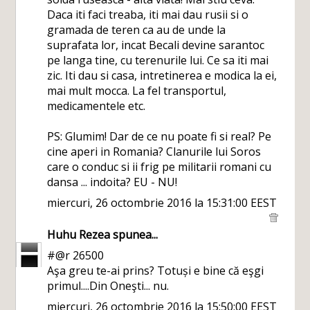
Daca iti faci treaba, iti mai dau rusii si o
gramada de teren ca au de unde la
suprafata lor, incat Becali devine sarantoc
pe langa tine, cu terenurile lui. Ce sa iti mai
zic. Iti dau si casa, intretinerea e modica la ei,
mai mult mocca. La fel transportul,
medicamentele etc.
PS: Glumim! Dar de ce nu poate fi si real? Pe
cine aperi in Romania? Clanurile lui Soros
care o conduc si ii frig pe militarii romani cu
dansa ... indoita? EU - NU!
miercuri, 26 octombrie 2016 la 15:31:00 EEST
Huhu Rezea
spunea...
#@r 26500
Aşa greu te-ai prins? Totuși e bine că eşgi
primul....Din Oneşti... nu.
miercuri, 26 octombrie 2016 la 15:50:00 EEST