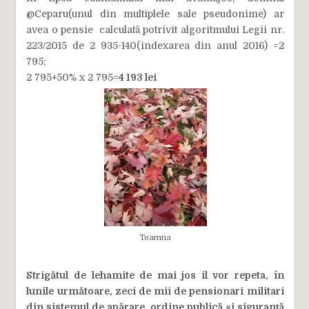
@Ceparu(unul din multiplele sale pseudonime) ar
avea o pensie calculată potrivit algoritmului Legii nr.
223/2015 de 2 935-140(indexarea din anul 2016) =2
795;
2 795+50% x 2 795=
4 193 lei
Toamna
Strigătul de lehamite de mai jos il vor repeta, în
lunile următoare, zeci de mii de pensionari militari
din sistemul de apărare, ordine publică și siguranță