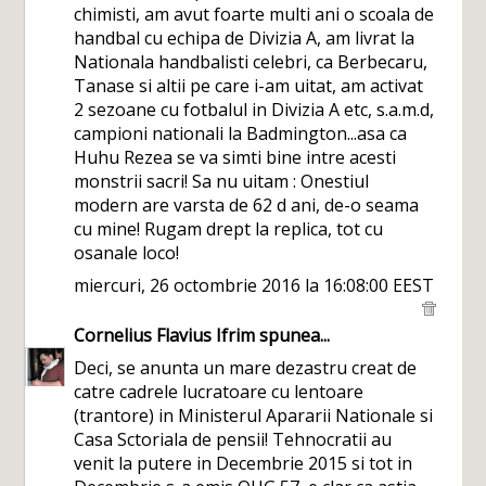
chimisti, am avut foarte multi ani o scoala de
handbal cu echipa de Divizia A, am livrat la
Nationala handbalisti celebri, ca Berbecaru,
Tanase si altii pe care i-am uitat, am activat
2 sezoane cu fotbalul in Divizia A etc, s.a.m.d,
campioni nationali la Badmington...asa ca
Huhu Rezea se va simti bine intre acesti
monstrii sacri! Sa nu uitam : Onestiul
modern are varsta de 62 d ani, de-o seama
cu mine! Rugam drept la replica, tot cu
osanale loco!
miercuri, 26 octombrie 2016 la 16:08:00 EEST
Cornelius Flavius Ifrim
spunea...
Deci, se anunta un mare dezastru creat de
catre cadrele lucratoare cu lentoare
(trantore) in Ministerul Apararii Nationale si
Casa Sctoriala de pensii! Tehnocratii au
venit la putere in Decembrie 2015 si tot in