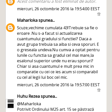
Acest comentariu a fost eliminat de autor.
miercuri, 26 octombrie 2016 la 19:54:00 EEST
Maharloka
spunea...
Scuze,vechime cumulata 43!Trebuie sa fie o
eroare .Nu s-a facut si actualizarea
cuantumului gradului si functiei? Daca a
avut grupa trebuia sa aiba si ceva sporuri. E
o greseala undeva.Nu cumva a optat pentru
lunile cu functia sa gradul cel mai mare,la
esalonul superior unde nu erau sporuri?
Chiar si asa cuantumul e mult prea mic in
comparatie cu cei ce ies acum si comparabil
cu cel al legii lui boc cel mic.
miercuri, 26 octombrie 2016 la 19:57:00 EEST
Huhu Rezea
spunea...
@Maharloka
Potrivit Ordinului M25 art. 15 se păstrază