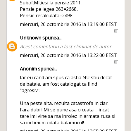
Subof.MI,iesi la pensie 2011.
Pensie pe legea 263=2668,
Pensie recalculata=2498
miercuri, 26 octombrie 2016 la 13:19:00 EEST
Unknown
spunea...
Acest comentariu a fost eliminat de autor.
miercuri, 26 octombrie 2016 la 13:22:00 EEST
Anonim spunea...
Iar eu cand am spus ca astia NU stiu decat
de bataie, am fost catalogat ca fiind
"agresiv".
Una peste alta, rezulta catastrofa in clar.
Fara dubii! Mi se pune asa o ceata ... incat
tare imi vine sa ma inrolez in armata rusa si
sa incheiem odata balamucul!