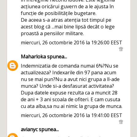
acțiunea oricărui guvern de a le ajusta în
funcție de posibilitățile bugetare.
De aceea s-a atras atenția tot timpul pe
acest blog că ...mai bine lipsă decât o lege
proastă a pensiilor militare.
miercuri, 26 octombrie 2016 la 19:26:00 EEST
Maharloka
spunea...
Indemnizatia de comanda numai 6%?Nu se
actualizeaza? Indexarile din 97 pana acum
nu se mai pun?Nu a avut nici grupa a ll-ade
munca? Unde si-a desfasurat activitatea?
Dupa datele expuse rezulta ca a muncit 28
de ani + 3 ani scoala de ofiteri. E cam cusuta
cu ata alba,sa nu ai nimic la grupa de munca.
miercuri, 26 octombrie 2016 la 19:41:00 EEST
avianyc
spunea...