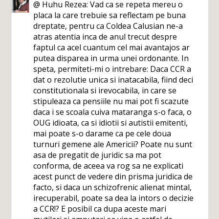
@ Huhu Rezea: Vad ca se repeta mereu o
placa la care trebuie sa reflectam pe buna
dreptate, pentru ca Coldea Calusian ne-a
atras atentia inca de anul trecut despre
faptul ca acel cuantum cel mai avantajos ar
putea disparea in urma unei ordonante. In
speta, permiteti-mi o intrebare: Daca CCR a
dat o rezolutie unica si inatacabila, fiind deci
constitutionala si irevocabila, in care se
stipuleaza ca pensiile nu mai pot fi scazute
daca i se scoala cuiva mataranga s-o faca, o
OUG idioata, ca si idiotii si autistii emitenti,
mai poate s-o darame ca pe cele doua
turnuri gemene ale Americii? Poate nu sunt
asa de pregatit de juridic sa ma pot
conforma, de aceea va rog sa ne explicati
acest punct de vedere din prisma juridica de
facto, si daca un schizofrenic alienat mintal,
irecuperabil, poate sa dea la intors o decizie
a CCR!? E posibil ca dupa aceste mari