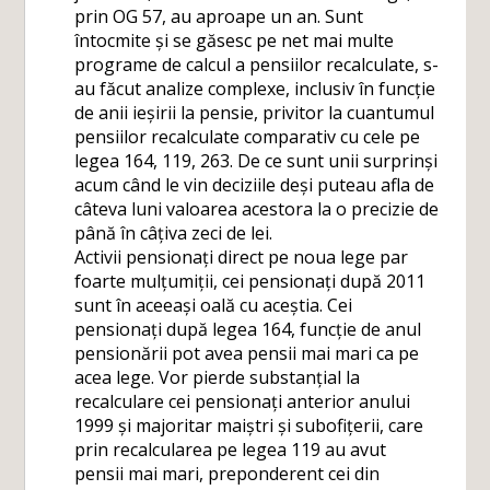
prin OG 57, au aproape un an. Sunt
întocmite și se găsesc pe net mai multe
programe de calcul a pensiilor recalculate, s-
au făcut analize complexe, inclusiv în funcție
de anii ieșirii la pensie, privitor la cuantumul
pensiilor recalculate comparativ cu cele pe
legea 164, 119, 263. De ce sunt unii surprinși
acum când le vin deciziile deși puteau afla de
câteva luni valoarea acestora la o precizie de
până în câțiva zeci de lei.
Activii pensionați direct pe noua lege par
foarte mulțumiții, cei pensionați după 2011
sunt în aceeași oală cu aceștia. Cei
pensionați după legea 164, funcție de anul
pensionării pot avea pensii mai mari ca pe
acea lege. Vor pierde substanțial la
recalculare cei pensionați anterior anului
1999 și majoritar maiștri și subofițerii, care
prin recalcularea pe legea 119 au avut
pensii mai mari, preponderent cei din