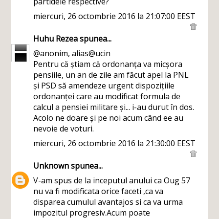
partidele respective?
miercuri, 26 octombrie 2016 la 21:07:00 EEST
Huhu Rezea
spunea...
@anonim, alias@ucin
Pentru că știam că ordonanța va micșora
pensiile, un an de zile am făcut apel la PNL
și PSD să amendeze urgent dispozițiile
ordonanței care au modificat formula de
calcul a pensiei militare și... i-au durut în dos.
Acolo ne doare și pe noi acum când ee au
nevoie de voturi.
miercuri, 26 octombrie 2016 la 21:30:00 EEST
Unknown
spunea...
V-am spus de la inceputul anului ca Oug 57
nu va fi modificata orice faceti ,ca va
disparea cumulul avantajos si ca va urma
impozitul progresiv.Acum poate