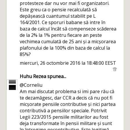
protesteze dar nu vor mai fi organizatori.
Este greu ca o pensie recalculată să
depășească cuantumul stabilit pe L
164/2001. Ce sporuri babane să intre în
baza de calcul încât să compenseze scăderea
de la 2% la 1% pentru fiecare an peste
vechimea cumulată de 25 ani și a micșorarea
plafonului de la 100% din baza de calcul la
85%?
miercuri, 26 octombrie 2016 la 18:48:00 EEST
Huhu Rezea
spunea...
@Corneliu
Am mai discutat problema si imi pare rău că
te dezamăgesc, dar CCR a decis că nu pot fi
micșorate pensiile contributive și nici partea
contributivă a pensiilor speciale. Potrivit
Legii 223/2015 pensiile militarilor au fost
deja transformate în pensii militare și sunt
în întregime necontributive. Este legitimă