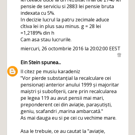
pensie de serviciu si 2883 lei pensie bruta
indexata cu 5%.
In decizie lucrul la patru zecimale aduce
cîtiva lei in plus sau minus. g = 28 lei
=1,2189% din h
Cam asa stau lucrurile.
miercuri, 26 octombrie 2016 la 20:02:00 EEST
Ein Stein
spunea...
Il citez pe musiu karadeniz
"Vor pierde substanțial la recalculare cei
pensionați anterior anului 1999 și majoritar
maiștri și subofițerii, care prin recalcularea
pe legea 119 au avut pensii mai mari,
preponderent cei din aviație, parașutiști,
geniu, scafandri ,marina ambarcată."
As mai dauga eu si pe cei cu vechime mare.
Asa le trebuie, ce au cautat la "aviație,