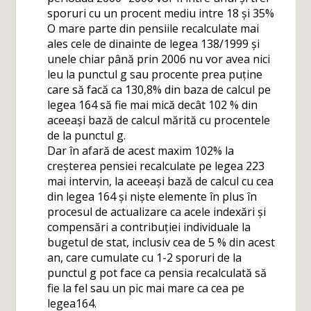
sporuri cu un procent mediu intre 18 și 35%
O mare parte din pensiile recalculate mai
ales cele de dinainte de legea 138/1999 și
unele chiar până prin 2006 nu vor avea nici
leu la punctul g sau procente prea puține
care să facă ca 130,8% din baza de calcul pe
legea 164 să fie mai mică decât 102 % din
aceeași bază de calcul mărită cu procentele
de la punctul g.
Dar în afară de acest maxim 102% la
creșterea pensiei recalculate pe legea 223
mai intervin, la aceeași bază de calcul cu cea
din legea 164 și niște elemente în plus în
procesul de actualizare ca acele indexări și
compensări a contribuției individuale la
bugetul de stat, inclusiv cea de 5 % din acest
an, care cumulate cu 1-2 sporuri de la
punctul g pot face ca pensia recalculată să
fie la fel sau un pic mai mare ca cea pe
legea164.