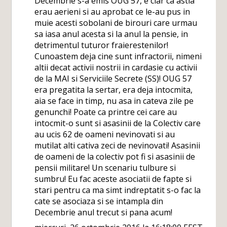
Decembrie s-a emis OUG 57, e clar ca astia
erau aerieni si au aprobat ce le-au pus in
muie acesti sobolani de birouri care urmau
sa iasa anul acesta si la anul la pensie, in
detrimentul tuturor fraierestenilor!
Cunoastem deja cine sunt infractorii, nimeni
altii decat activii nostrii in cardasie cu activii
de la MAI si Serviciile Secrete (SS)! OUG 57
era pregatita la sertar, era deja intocmita,
aia se face in timp, nu asa in cateva zile pe
genunchi! Poate ca printre cei care au
intocmit-o sunt si asasinii de la Colectiv care
au ucis 62 de oameni nevinovati si au
mutilat alti cativa zeci de nevinovati! Asasinii
de oameni de la colectiv pot fi si asasinii de
pensii militare! Un scenariu tulbure si
sumbru! Eu fac aceste asociatii de fapte si
stari pentru ca ma simt indreptatit s-o fac la
cate se asociaza si se intampla din
Decembrie anul trecut si pana acum!