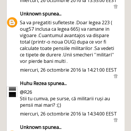
miercuri, 26 octombrie 2016 la 13:55:00 EEST
Unknown
spunea...
Sa va pregatiti sufleteste .Doar legea 223 (
oug57 inclusa ca legea 665) va ramane in
vigoare .Cuantumul avantajos va dispare
total (printr-o noua OUG) dupa ce vor fi
calculate toate pensiile militarilor .Sa vedeti
ce tipete de durere .Unii smecheri ''militari''
vor pierde bani multi .
miercuri, 26 octombrie 2016 la 14:21:00 EEST
Huhu Rezea
spunea...
@R26
Stii tu cumva, pe surse, că militarii ruși au
pensii mai mari? :(;)
miercuri, 26 octombrie 2016 la 14:34:00 EEST
Unknown
spunea...