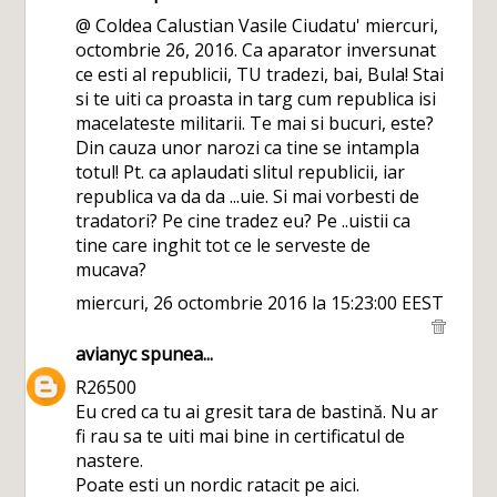
@ Coldea Calustian Vasile Ciudatu' miercuri,
octombrie 26, 2016. Ca aparator inversunat
ce esti al republicii, TU tradezi, bai, Bula! Stai
si te uiti ca proasta in targ cum republica isi
macelateste militarii. Te mai si bucuri, este?
Din cauza unor narozi ca tine se intampla
totul! Pt. ca aplaudati slitul republicii, iar
republica va da da ...uie. Si mai vorbesti de
tradatori? Pe cine tradez eu? Pe ..uistii ca
tine care inghit tot ce le serveste de
mucava?
miercuri, 26 octombrie 2016 la 15:23:00 EEST
avianyc
spunea...
R26500
Eu cred ca tu ai gresit tara de bastină. Nu ar
fi rau sa te uiti mai bine in certificatul de
nastere.
Poate esti un nordic ratacit pe aici.