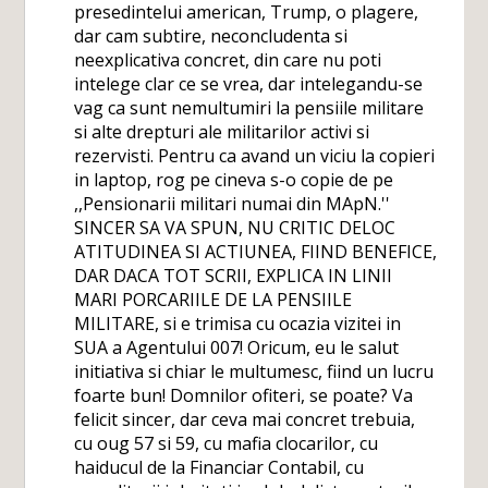
presedintelui american, Trump, o plagere,
dar cam subtire, neconcludenta si
neexplicativa concret, din care nu poti
intelege clar ce se vrea, dar intelegandu-se
vag ca sunt nemultumiri la pensiile militare
si alte drepturi ale militarilor activi si
rezervisti. Pentru ca avand un viciu la copieri
in laptop, rog pe cineva s-o copie de pe
,,Pensionarii militari numai din MApN.''
SINCER SA VA SPUN, NU CRITIC DELOC
ATITUDINEA SI ACTIUNEA, FIIND BENEFICE,
DAR DACA TOT SCRII, EXPLICA IN LINII
MARI PORCARIILE DE LA PENSIILE
MILITARE, si e trimisa cu ocazia vizitei in
SUA a Agentului 007! Oricum, eu le salut
initiativa si chiar le multumesc, fiind un lucru
foarte bun! Domnilor ofiteri, se poate? Va
felicit sincer, dar ceva mai concret trebuia,
cu oug 57 si 59, cu mafia clocarilor, cu
haiducul de la Financiar Contabil, cu