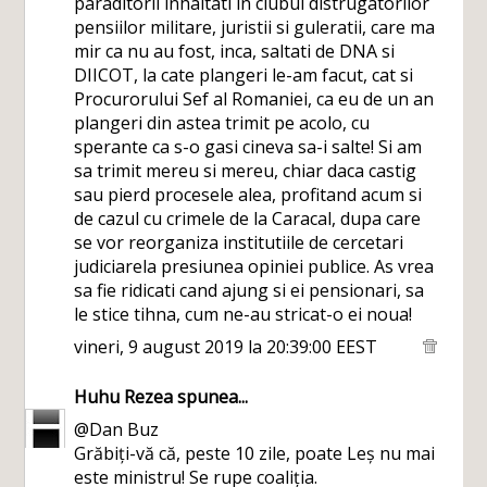
paraditorii inhaitati in clubul distrugatorilor
pensiilor militare, juristii si guleratii, care ma
mir ca nu au fost, inca, saltati de DNA si
DIICOT, la cate plangeri le-am facut, cat si
Procurorului Sef al Romaniei, ca eu de un an
plangeri din astea trimit pe acolo, cu
sperante ca s-o gasi cineva sa-i salte! Si am
sa trimit mereu si mereu, chiar daca castig
sau pierd procesele alea, profitand acum si
de cazul cu crimele de la Caracal, dupa care
se vor reorganiza institutiile de cercetari
judiciarela presiunea opiniei publice. As vrea
sa fie ridicati cand ajung si ei pensionari, sa
le stice tihna, cum ne-au stricat-o ei noua!
vineri, 9 august 2019 la 20:39:00 EEST
Huhu Rezea
spunea...
@Dan Buz
Grăbiți-vă că, peste 10 zile, poate Leș nu mai
este ministru! Se rupe coaliția.