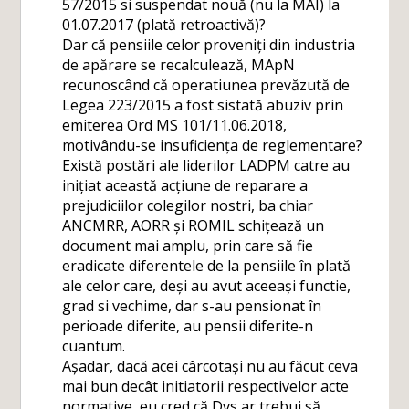
57/2015 si suspendat nouă (nu la MAI) la
01.07.2017 (plată retroactivă)?
Dar că pensiile celor proveniți din industria
de apărare se recalculează, MApN
recunoscând că operatiunea prevăzută de
Legea 223/2015 a fost sistată abuziv prin
emiterea Ord MS 101/11.06.2018,
motivându-se insuficiența de reglementare?
Există postări ale liderilor LADPM catre au
inițiat această acțiune de reparare a
prejudiciilor colegilor nostri, ba chiar
ANCMRR, AORR și ROMIL schițează un
document mai amplu, prin care să fie
eradicate diferentele de la pensiile în plată
ale celor care, deși au avut aceeași functie,
grad si vechime, dar s-au pensionat în
perioade diferite, au pensii diferite-n
cuantum.
Așadar, dacă acei cârcotași nu au făcut ceva
mai bun decât initiatorii respectivelor acte
normative, eu cred că Dvs ar trebui să