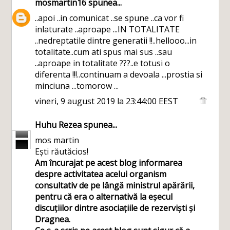
mosmartin16
spunea...
..apoi ..in comunicat ..se spune ..ca vor fi
inlaturate ..aproape ...IN TOTALITATE
..nedreptatile dintre generatii !!..hellooo...in
totalitate..cum ati spus mai sus ..sau
..aproape in totalitate ???..e totusi o
diferenta !!!..continuam a devoala ...prostia si
minciuna ...tomorow ...
vineri, 9 august 2019 la 23:44:00 EEST
Huhu Rezea
spunea...
mos martin
Ești răutăcios!
Am încurajat pe acest blog informarea
despre activitatea acelui organism
consultativ de pe lângă ministrul apărării,
pentru că era o alternativă la eșecul
discuțiilor dintre asociațiile de rezerviști și
Dragnea.