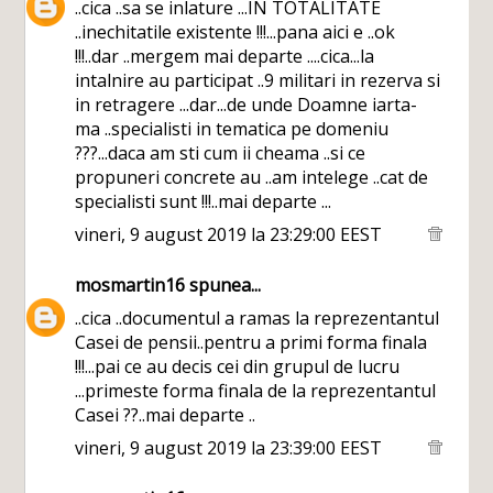
..cica ..sa se inlature ...IN TOTALITATE
..inechitatile existente !!!...pana aici e ..ok
!!!..dar ..mergem mai departe ....cica...la
intalnire au participat ..9 militari in rezerva si
in retragere ...dar...de unde Doamne iarta-
ma ..specialisti in tematica pe domeniu
???...daca am sti cum ii cheama ..si ce
propuneri concrete au ..am intelege ..cat de
specialisti sunt !!!..mai departe ...
vineri, 9 august 2019 la 23:29:00 EEST
mosmartin16
spunea...
..cica ..documentul a ramas la reprezentantul
Casei de pensii..pentru a primi forma finala
!!!...pai ce au decis cei din grupul de lucru
...primeste forma finala de la reprezentantul
Casei ??..mai departe ..
vineri, 9 august 2019 la 23:39:00 EEST