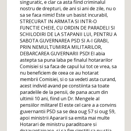
singuratic, e clar ca asta fiind criminalul
nostru de drepturi, de ani si ani de zile, nu o
sa se faca nimic! Este un basist incurabil,
STRECURAT IN ARMATA SI INTR-O
FUNCTIE CHEIE, CU ORDIN DE PARADELI SI
SCHILODIRI DE LA STAPANII LUI, PENTRU A
SABOTA GUVERNAREA PSD SI A-I GRABI,
PRIN NEMULTUMIREA MILITARILOR,
DEBARCAREA GUVERNARII PSD! El abia
astepta sa puna laba pe finalul hotararilor
Comisiei si sa faca de capul lui tot ce vrea, sa
nu beneficiem de ceea ce au hotarat
membrii Comisiei, si o sa vedeti asta curand,
acest individ avand pe constiinta sa toate
paradelile de la pensii, de pana acum din
ultimii 10 ani, fiind un Dr. Mengele al
pensiilor militare! El este cel care a a convins
guvernantii PSD sa se dea oug 57 si oug 59,
apoi ministrii Apararii sa emita mai multe
Hotarari de ministru paraditoare si
dezavantajoase, si sa fim cinstiti ca nu stia