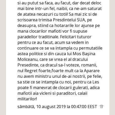
si au putut sa faca, au facut, dar decat deloc
mai bine intr-un fel, naibii, ca ne-am saturat
de atatea necazuri cu totii! Sa mai zic si de
scrisoarea trimisa Presdintelui SUA, pe
deasupra, stiind ca hotararile lor ajunse pe
mana clocarilor mafioti vor fi supuse
paradellor traditinale. Felicitari tuturor
pentru ce au facut, acum sa vedem in
continuare ce se va intampla cu permutatiile
astea politice si din cauza lui Mos Bașina
Moliceanu, care se vrea el al dracului
Presedinte, ca dracul sa-l voteze, romanii,
nu! Regret foarte,foarte mult ca la Aparare
nu avem ministru unul de-ai nostrii, pe felie,
sa stie ce se intampla cu noi, pentru ca Les
poate fi manevrat de clocarii gulerati, adica
mafiotii aia vicleni si paraditori, calaii
militarilor!
sâmbătă, 10 august 2019 la 00:47:00 EEST