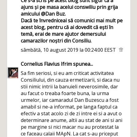
Ce s-a scris pe acest blog sunt sigur că a
ajuns și pe masa acelui conswiliu prin grija
amicului @Dan Buz.
Dacă te învredniceai să comunici mai mult pe
acest blog, pentru că ai dovedit că ești în
temă, erai de mare ajutor demersului
camarazilor noștri din Consiliu.
sâmbătă, 10 august 2019 la 00:24:00 EEST
Cornelius Flavius Ifrim
spunea...
Sa fim seriosi, si eu am criticat activitatea
Consiliului, din cauza ermetizarii, si daca nu
stii nimic intrii la banuieli neverosimile, dar
au facut o treaba foarte buna, la urma
urmelor, iar camaradul Dan Buzescu a fost
amabil si ne-a informat, pe langa faptul ca
efectiv a stat acolo zi de zi intre ei si a avut o
determinare anume, altii au stat de ani si ani
pe margine si nici macar nu au protestat la
ce faceau calaii MApN. La cat s-au priceput