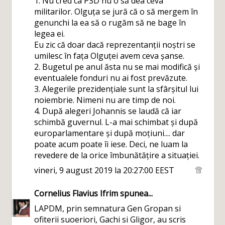
1. Nu cred ca PSD nu o să dea ceva
militarilor. Olguța se jură că o să mergem în
genunchi la ea să o rugăm să ne bage în
legea ei.
Eu zic că doar dacă reprezentanții noștri se
umilesc în fața Olguței avem ceva șanse.
2. Bugetul pe anul ăsta nu se mai modifică și
eventualele fonduri nu ai fost prevăzute.
3. Alegerile prezidențiale sunt la sfârșitul lui
noiembrie. Nimeni nu are timp de noi.
4. După alegeri Johannis se laudă că iar
schimbă guvernul. L-a mai schimbat și după
europarlamentare și după moțiuni.... dar
poate acum poate îi iese. Deci, ne luam la
revedere de la orice îmbunătățire a situației.
vineri, 9 august 2019 la 20:27:00 EEST
Cornelius Flavius Ifrim
spunea...
LAPDM, prin semnatura Gen Gropan si
ofiterii suoeriori, Gachi si Gligor, au scris