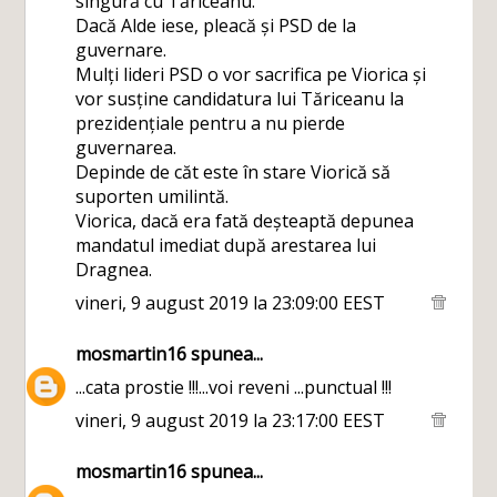
singură cu Tăriceanu.
Dacă Alde iese, pleacă și PSD de la
guvernare.
Mulți lideri PSD o vor sacrifica pe Viorica și
vor susține candidatura lui Tăriceanu la
prezidențiale pentru a nu pierde
guvernarea.
Depinde de căt este în stare Viorică să
suporten umilintă.
Viorica, dacă era fată deșteaptă depunea
mandatul imediat după arestarea lui
Dragnea.
vineri, 9 august 2019 la 23:09:00 EEST
mosmartin16
spunea...
...cata prostie !!!...voi reveni ...punctual !!!
vineri, 9 august 2019 la 23:17:00 EEST
mosmartin16
spunea...