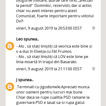
blogurile militare, asa de tare fiind ,,afectati
la pensii!'' Domnilor, rezervisti, dar si activi,
chiar nu aveti interes pentru acest
Comunicat, foarte important pentru viitotul
Dv?!
vineri, 9 august 2019 la 20:53:00 EEST
Leo
spunea...
- Alo , să stați liniștiți că veorica este bine și
s-a dus în Elveția cu Făt Frumos.
- Alo , să stați liniștiți că LOV este bine pe
linia moartă în triajul din Basarabi.
vineri, 9 august 2019 la 21:11:00 EEST
J
spunea...
.Terminati cu jigodismele.Apreciati munca
unor oameni pentru lucruri mai bune.
Chiar daca se rupe cualitia PSD ramane la
guvernare.PSD e lasat sa-si rupa gatul.