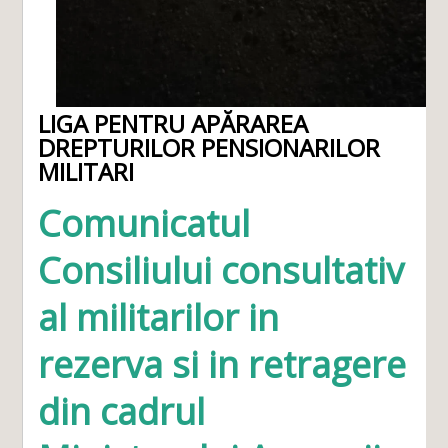
LIGA PENTRU APĂRAREA
DREPTURILOR PENSIONARILOR
MILITARI
Comunicatul
Consiliului consultativ
al militarilor in
rezerva si in retragere
din cadrul