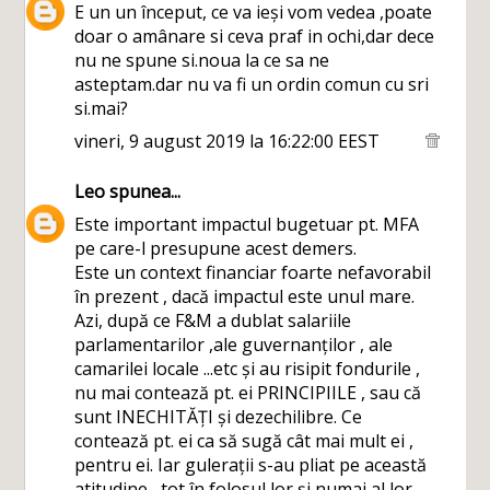
E un un început, ce va ieși vom vedea ,poate
doar o amânare si ceva praf in ochi,dar dece
nu ne spune si.noua la ce sa ne
asteptam.dar nu va fi un ordin comun cu sri
si.mai?
vineri, 9 august 2019 la 16:22:00 EEST
Leo
spunea...
Este important impactul bugetuar pt. MFA
pe care-l presupune acest demers.
Este un context financiar foarte nefavorabil
în prezent , dacă impactul este unul mare.
Azi, după ce F&M a dublat salariile
parlamentarilor ,ale guvernanților , ale
camarilei locale ...etc și au risipit fondurile ,
nu mai contează pt. ei PRINCIPIILE , sau că
sunt INECHITĂȚI și dezechilibre. Ce
contează pt. ei ca să sugă cât mai mult ei ,
pentru ei. Iar gulerații s-au pliat pe această
atitudine , tot în folosul lor și numai al lor.