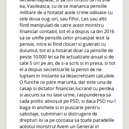
ea, Vasileasca, cu ce se mananca pensiile
militare de a hotatat acele crime odioase cu
cele doua oug-uri, sau Fifor, Les sau altii
fiind manipulati de catre acest monstru
financiar contabil, tot el a dispus ca din 2016
sa se umfle pensiile celor proaspat iesit la
pensie, intre ei fiind clocari si gulerati cu
duiumul, tot el a hotarat doar ca pensiile de
peste 10.000 lei sa fie actualizate anual si de
cate 5 ori pe an, de s-a scris si in presa, si tot
el a dispus secretizarile la pensii de ne
luptam in instante sa desecretizam calculele.
O functie ce pare marunta, dar este una de
casap si dictator financiar,lucrand cu perdea
si ascuns sa nu lase urme, raspunderea sa
cada politic absoșut pe PSD, si daca PSD nu-l
baga in anchete si in puscarie pentru
sabotaje, subminari si distrugere de
drepturi isi ia pe cocoasa sa toate paradelile
acestui monstru! Avem un General in