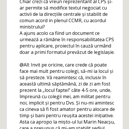
Chiar crezi că vreun reprezentant al CPS și-
ar permite să modifice textul negociat cu
activii de la direcțiile centrale și stabilit de
comun acord in plenul CCMR, cu acordul
ministrului?
A ajuns acolo ca fiind un document ce
urmează a rămâne în responsabilitatea CPS
pentru aplicare, proiectul în cauză urmând
doar a primi formatul prevăzut de legislașie.
@All: Invit pe oricine, care crede că poate
face mai mult pentru colegi, să-mi ia locul și
să presteze. Vă reamintesc că, inclusiv în
această ultimă săptămână, zi de zi am fost
prezent la „locul faptei” câte 4-5 ore, unde,
împreună cu colegii mei, am militat pentru
noi, implicit și pentru Dvs. Și nu-mi amintesc
ca cineva să fi fost amator pentru alocare de
timp și bani pentru reușita acestei inițiative.
Asta ca apropo la mișto-ul lui Marin Neacșu,
care a presupus că mi-am stabilit sediul