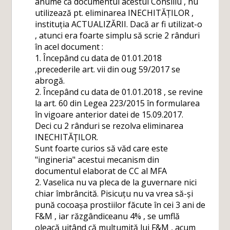
anume că documentul acestui Consiliu , nu
utilizează pt. eliminarea INECHITĂȚILOR ,
instituția ACTUALIZĂRII. Dacă ar fi utilizat-o
, atunci era foarte simplu să scrie 2 rânduri
în acel document :
1. Începând cu data de 01.01.2018
,precederile art. vii din oug 59/2017 se
abrogă.
2. Începând cu data de 01.01.2018 , se revine
la art. 60 din Legea 223/2015 în formularea
în vigoare anterior datei de 15.09.2017.
Deci cu 2 rânduri se rezolva eliminarea
INECHITĂŢILOR.
Sunt foarte curios să văd care este
"ingineria" acestui mecanism din
documentul elaborat de CC al MFA
2. Vaselica nu va pleca de la guvernare nici
chiar îmbrâncită. Pisicuțu nu va vrea să-și
pună cocoașa prostiilor făcute în cei 3 ani de
F&M , iar răzgândiceanu 4% , se umflă
oleacă uitând că mulțumită lui F&M , acum