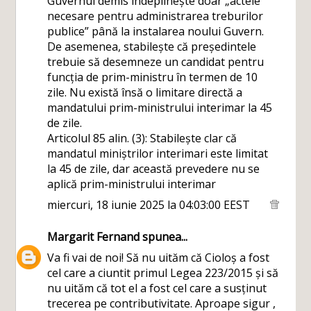
Guvernul demis îndeplinește doar „actele
necesare pentru administrarea treburilor
publice” până la instalarea noului Guvern.
De asemenea, stabilește că președintele
trebuie să desemneze un candidat pentru
funcția de prim-ministru în termen de 10
zile. Nu există însă o limitare directă a
mandatului prim-ministrului interimar la 45
de zile.
Articolul 85 alin. (3): Stabilește clar că
mandatul miniștrilor interimari este limitat
la 45 de zile, dar această prevedere nu se
aplică prim-ministrului interimar
miercuri, 18 iunie 2025 la 04:03:00 EEST
Margarit Fernand
spunea...
Va fi vai de noi! Să nu uităm că Cioloș a fost
cel care a ciuntit primul Legea 223/2015 și să
nu uităm că tot el a fost cel care a susținut
trecerea pe contributivitate. Aproape sigur ,