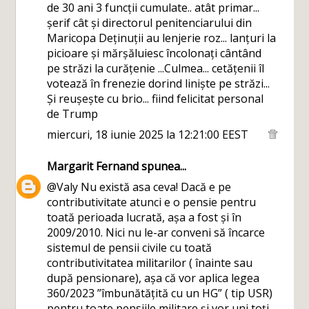
de 30 ani 3 funcții cumulate.. atât primar...
șerif cât și directorul penitenciarului din
Maricopa Deținuții au lenjerie roz... lanțuri la
picioare și mărșăluiesc încolonați cântând
pe străzi la curățenie ...Culmea... cetățenii îl
votează în frenezie dorind liniște pe străzi...
Și reușește cu brio... fiind felicitat personal
de Trump
miercuri, 18 iunie 2025 la 12:21:00 EEST
Margarit Fernand
spunea...
@Valy Nu există asa ceva! Dacă e pe
contributivitate atunci e o pensie pentru
toată perioada lucrată, așa a fost și în
2009/2010. Nici nu le-ar conveni să încarce
sistemul de pensii civile cu toată
contributivitatea militarilor ( înainte sau
după pensionare), așa că vor aplica legea
360/2023 ”îmbunătățită cu un HG” ( tip USR)
pentru toate pensiile militare și vor uni toți