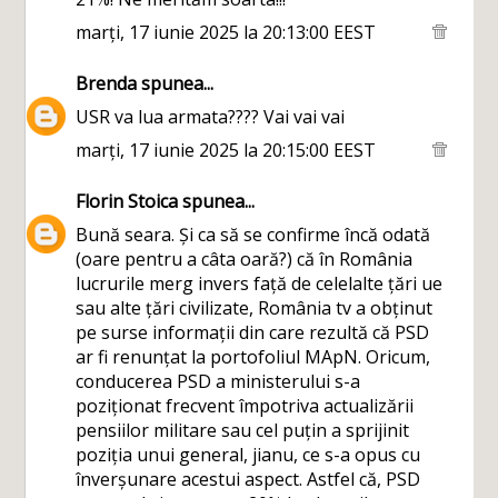
marți, 17 iunie 2025 la 20:13:00 EEST
Brenda
spunea...
USR va lua armata???? Vai vai vai
marți, 17 iunie 2025 la 20:15:00 EEST
Florin Stoica
spunea...
Bună seara. Și ca să se confirme încă odată
(oare pentru a câta oară?) că în România
lucrurile merg invers față de celelalte țări ue
sau alte țări civilizate, România tv a obținut
pe surse informații din care rezultă că PSD
ar fi renunțat la portofoliul MApN. Oricum,
conducerea PSD a ministerului s-a
poziționat frecvent împotriva actualizării
pensiilor militare sau cel puțin a sprijinit
poziția unui general, jianu, ce s-a opus cu
înverșunare acestui aspect. Astfel că, PSD