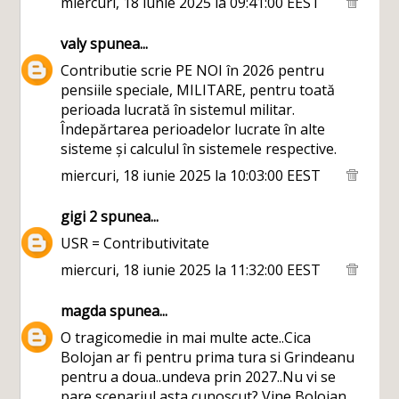
miercuri, 18 iunie 2025 la 09:41:00 EEST
valy
spunea...
Contributie scrie PE NOI în 2026 pentru
pensiile speciale, MILITARE, pentru toată
perioada lucrată în sistemul militar.
Îndepărtarea perioadelor lucrate în alte
sisteme și calculul în sistemele respective.
miercuri, 18 iunie 2025 la 10:03:00 EEST
gigi 2
spunea...
USR = Contributivitate
miercuri, 18 iunie 2025 la 11:32:00 EEST
magda
spunea...
O tragicomedie in mai multe acte..Cica
Bolojan ar fi pentru prima tura si Grindeanu
pentru a doua..undeva prin 2027..Nu vi se
pare scenariul asta cunoscut? Vine Bolojan