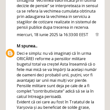
sintagma "vechimea valorificata prin ultima
decizie de pensie" se interpreteaza in sensul
ca se refera la vechimea cumulata obtinuta
prin adaugarea la vechimea in serviciu a
stagiilor de cotizare realizate in sistemul de
pensii publice dupa trecerea in rezerva.
miercuri, 18 iunie 2025 la 16:33:00 EEST
M
spunea...
Deci e simplu: nu vă imaginați că în urma
ORICĂREI reforme a pensiilor militare
bugetul total va crește! Asta înseamnă că o
felie mai mică se va împărți la același număr
de oameni deci probabil unii, puțini, vor fi
avantajați iar unii mai mulți vor pierde.
Pensiile militare sunt deja pe cale de a fi
complet "contributivizate" adică să se ia în
calcul întreaga perioadă.
Evident că cei care au fost în Tratatul de la
Varșovia și au beneficiat de solde grase,