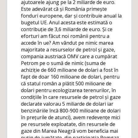
ajutoarele ajung pe la 2 miliarde de euro.
Este adevărat că și România primește
fonduri europene, dar și contribuie anual la
bugetul UE. Anul acesta este estimată o
contribuție de 3,6 miliarde de euro. Și ce
eforturi am făcut noi românii pentru a
accede în ue? Am vândut pe nimic marea
majoritate a resurselor de petrol și gaze,
compania austriacă OMV care a cumpărat
Petrom pe o sumă de nimic (suma de
achiziție de 660 milioane de dolari a fost în
fapt de doar 160 milioane de dolari, pentru
că statul român a plătit 500 milioane de
dolari pentru ecologizarea terenurilor, în
condițiile în care resursele de petrol și gaze
declarate valorau 5 miliarde de dolari iar
benzinăriile încă 800-900 milioane de dolari
în prețurile de atunci), avem redevențe mici
pe resursele exploatate, din resursele de
gaze din Marea Neagră vom beneficia mai
puțin de jumătate, din participația Romgaz,