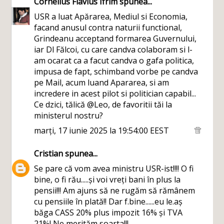
Cornelius Flavius Ifrim
spunea...
USR a luat Apărarea, Mediul si Economia,
facand anusul contra naturii functional,
Grindeanu acceptand formarea Guvernului,
iar Dl Fălcoi, cu care candva colaboram si l-
am ocarat ca a facut candva o gafa politica,
impusa de fapt, schimband vorbe pe candva
pe Mail, acum luand Apararea, si am
incredere in acest pilot si politician capabil...
Ce dzici, tălică @Leo, de favoritii tăi la
ministerul nostru?
marți, 17 iunie 2025 la 19:54:00 EEST
Cristian
spunea...
Se pare că vom avea ministru USR-ist!!!! O fi
bine, o fi rău.....și voi vreți bani în plus la
pensii!!! Am ajuns să ne rugăm să rămânem
cu pensiile în plată!! Dar f.bine......eu le.aș
băga CASS 20% plus impozit 16% și TVA
21%! Ne merităm soarta!!!