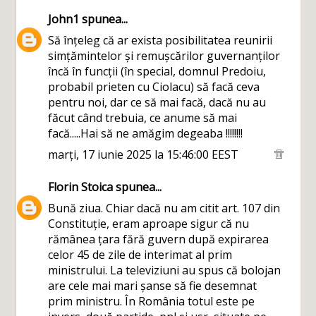
John1
spunea...
Să înțeleg că ar exista posibilitatea reunirii
simțămintelor și remușcărilor guvernanților
încă în funcții (în special, domnul Predoiu,
probabil prieten cu Ciolacu) să facă ceva
pentru noi, dar ce să mai facă, dacă nu au
făcut când trebuia, ce anume să mai
facă.....Hai să ne amăgim degeaba !!!!!!!!
marți, 17 iunie 2025 la 15:46:00 EEST
Florin Stoica
spunea...
Bună ziua. Chiar dacă nu am citit art. 107 din
Constituție, eram aproape sigur că nu
rămânea țara fără guvern după expirarea
celor 45 de zile de interimat al prim
ministrului. La televiziuni au spus că bolojan
are cele mai mari șanse să fie desemnat
prim ministru. În România totul este pe