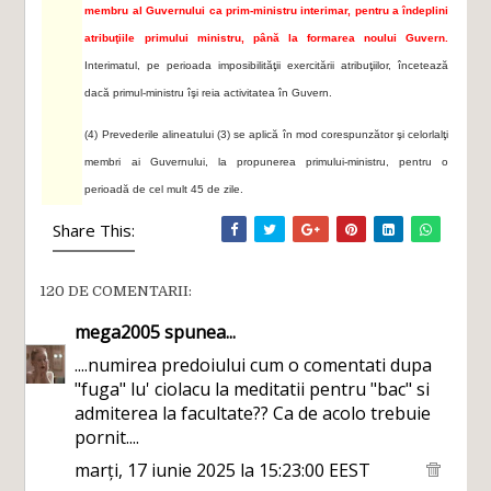
membru al Guvernului ca prim-ministru interimar, pentru a îndeplini
atribuţiile primului ministru, până la formarea noului Guvern.
Interimatul, pe perioada imposibilităţii exercitării atribuţiilor, încetează
dacă primul-ministru îşi reia activitatea în Guvern.
(4) Prevederile alineatului (3) se aplică în mod corespunzător şi celorlalţi
membri ai Guvernului, la propunerea primului-ministru, pentru o
perioadă de cel mult 45 de zile.
Share This:
120 DE COMENTARII:
mega2005
spunea...
....numirea predoiului cum o comentati dupa
"fuga" lu' ciolacu la meditatii pentru "bac" si
admiterea la facultate?? Ca de acolo trebuie
pornit....
marți, 17 iunie 2025 la 15:23:00 EEST