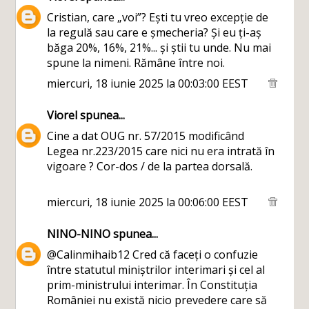
Cristian, care „voi”? Ești tu vreo excepție de
la regulă sau care e șmecheria? Și eu ți-aș
băga 20%, 16%, 21%... și știi tu unde. Nu mai
spune la nimeni. Rămâne între noi.
miercuri, 18 iunie 2025 la 00:03:00 EEST
Viorel
spunea...
Cine a dat OUG nr. 57/2015 modificând
Legea nr.223/2015 care nici nu era intrată în
vigoare ? Cor-dos / de la partea dorsală.
miercuri, 18 iunie 2025 la 00:06:00 EEST
NINO-NINO
spunea...
@Calinmihaib12 Cred că faceți o confuzie
între statutul miniștrilor interimari și cel al
prim-ministrului interimar. În Constituția
României nu există nicio prevedere care să