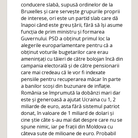
conducere slabă, supusă ordinelor de la
Bruxelles și care servește grupurile proprii
de interese, ori este un partid slab care dă
înapoi când este greu țării, fără să își asume
funcția de prim ministru și formarea
Guvernului. PSD a obținut primul loc la
alegerile europarlamentare pentru că a
obținut voturile bugetarilor care erau
amenințați cu tăieri de către bolojan încă din
campania electorală și de către pensionarii
care mai credeau că le vor fi indexate
pensiile pentru recuperarea măcar în parte
a banilor scoși din buzunare de inflație.
România se împrumută la dobânzi mari dar
este și generoasă a ajutat Ucraina cu 1, 2
miliarde de euro, asta fără sistemul patriot
donat, în valoare de 1 miliard de dolari și
cine știe câte s-au mai dat despre care nu se
spune nimic, iar pe frații din Moldova cu
câteva sute de milioane de euro. Probabil