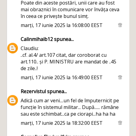
Poate din aceste postări, unii care au fost
mai obraznici în comunicare vor învăța ceva
în ceea ce privește bunul simț.
marți, 17 iunie 2025 la 16:08:00 EEST
Calinmihaib12
spunea...
Claudiu:
..cf. al.4/ art.107 citat, dar coroborat cu
art.110.. și P. MINISTRU are mandat de ..45
de zile..!
marți, 17 iunie 2025 la 16:49:00 EEST
Rezervistul
spunea...
Adică cum ar veni....un fel de împuternicit pe
funcție în sistemul militar... După...... rămâne
sau este schimbat...ca pe ciorapi...ha ha ha
marți, 17 iunie 2025 la 18:32:00 EEST