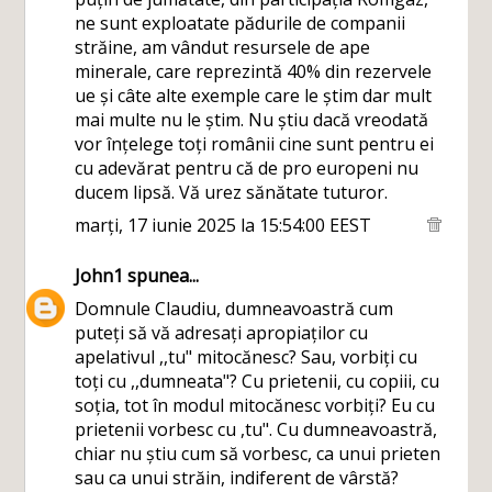
ne sunt exploatate pădurile de companii
străine, am vândut resursele de ape
minerale, care reprezintă 40% din rezervele
ue și câte alte exemple care le știm dar mult
mai multe nu le știm. Nu știu dacă vreodată
vor înțelege toți românii cine sunt pentru ei
cu adevărat pentru că de pro europeni nu
ducem lipsă. Vă urez sănătate tuturor.
marți, 17 iunie 2025 la 15:54:00 EEST
John1
spunea...
Domnule Claudiu, dumneavoastră cum
puteți să vă adresați apropiaților cu
apelativul ,,tu" mitocănesc? Sau, vorbiți cu
toți cu ,,dumneata"? Cu prietenii, cu copiii, cu
soția, tot în modul mitocănesc vorbiți? Eu cu
prietenii vorbesc cu ,tu". Cu dumneavoastră,
chiar nu știu cum să vorbesc, ca unui prieten
sau ca unui străin, indiferent de vârstă?