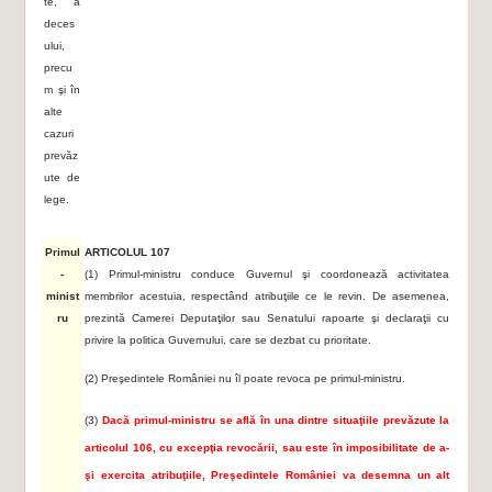
te, a
deces
ului,
precu
m şi în
alte
cazuri
prevăz
ute de
lege.
Primul
ARTICOLUL 107
-
(1) Primul-ministru conduce Guvernul şi coordonează activitatea
minist
membrilor acestuia, respectând atribuţiile ce le revin. De asemenea,
ru
prezintă Camerei Deputaţilor sau Senatului rapoarte şi declaraţii cu
privire la politica Guvernului, care se dezbat cu prioritate.
(2) Preşedintele României nu îl poate revoca pe primul-ministru.
(3)
Dacă primul-ministru se află în una dintre situaţiile prevăzute la
articolul 106, cu excepţia revocării, sau este în imposibilitate de a-
şi exercita atribuţiile, Preşedintele României va desemna un alt