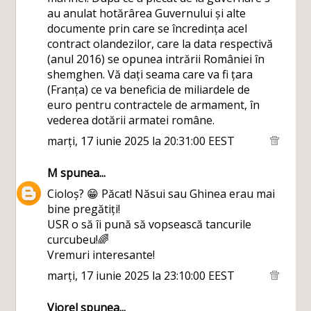
au anulat hotărârea Guvernului și alte
documente prin care se încredința acel
contract olandezilor, care la data respectivă
(anul 2016) se opunea intrării României în
shemghen. Vă dați seama care va fi țara
(Franța) ce va beneficia de miliardele de
euro pentru contractele de armament, în
vederea dotării armatei române.
marți, 17 iunie 2025 la 20:31:00 EEST
M
spunea...
Cioloș? 😁 Păcat! Năsui sau Ghinea erau mai
bine pregătiți!
USR o să îi pună să vopsească tancurile
curcubeu!🌈
Vremuri interesante!
marți, 17 iunie 2025 la 23:10:00 EEST
Viorel
spunea...