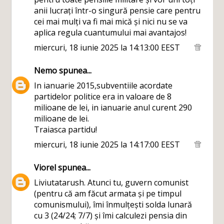
anii lucrați într-o singură pensie care pentru
cei mai mulți va fi mai mică și nici nu se va
aplica regula cuantumului mai avantajos!
miercuri, 18 iunie 2025 la 14:13:00 EEST
Nemo
spunea...
In ianuarie 2015,subventiile acordate
partidelor politice era in valoare de 8
milioane de lei, in ianuarie anul curent 290
milioane de lei.
Traiasca partidu!
miercuri, 18 iunie 2025 la 14:17:00 EEST
Viorel
spunea...
Liviutatarush. Atunci tu, guvern comunist
(pentru că am făcut armata și pe timpul
comunismului), îmi înmulțești solda lunară
cu 3 (24/24; 7/7) și îmi calculezi pensia din