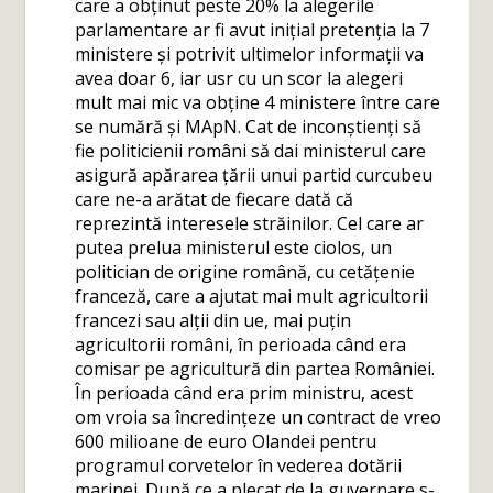
care a obținut peste 20% la alegerile
parlamentare ar fi avut inițial pretenția la 7
ministere și potrivit ultimelor informații va
avea doar 6, iar usr cu un scor la alegeri
mult mai mic va obține 4 ministere între care
se numără și MApN. Cat de inconștienți să
fie politicienii români să dai ministerul care
asigură apărarea țării unui partid curcubeu
care ne-a arătat de fiecare dată că
reprezintă interesele străinilor. Cel care ar
putea prelua ministerul este ciolos, un
politician de origine română, cu cetățenie
franceză, care a ajutat mai mult agricultorii
francezi sau alții din ue, mai puțin
agricultorii români, în perioada când era
comisar pe agricultură din partea României.
În perioada când era prim ministru, acest
om vroia sa încredințeze un contract de vreo
600 milioane de euro Olandei pentru
programul corvetelor în vederea dotării
marinei. După ce a plecat de la guvernare s-