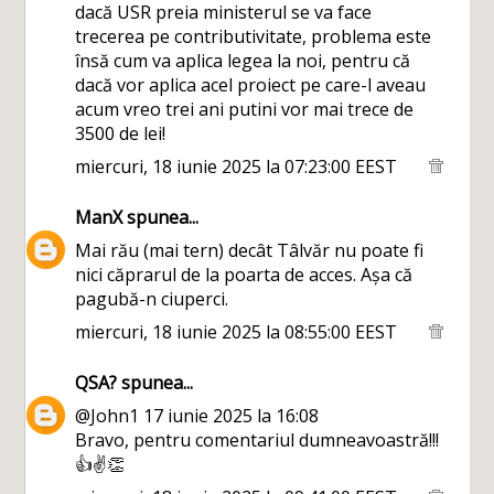
dacă USR preia ministerul se va face
trecerea pe contributivitate, problema este
însă cum va aplica legea la noi, pentru că
dacă vor aplica acel proiect pe care-l aveau
acum vreo trei ani putini vor mai trece de
3500 de lei!
miercuri, 18 iunie 2025 la 07:23:00 EEST
ManX
spunea...
Mai rău (mai tern) decât Tâlvăr nu poate fi
nici căprarul de la poarta de acces. Așa că
pagubă-n ciuperci.
miercuri, 18 iunie 2025 la 08:55:00 EEST
QSA?
spunea...
@John1 17 iunie 2025 la 16:08
Bravo, pentru comentariul dumneavoastră!!!
👍✌️👏