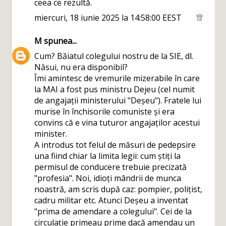
ceea ce rezultă.
miercuri, 18 iunie 2025 la 14:58:00 EEST
M
spunea...
Cum? Băiatul colegului nostru de la SIE, dl.
Năsui, nu era disponibil?
Îmi amintesc de vremurile mizerabile în care
la MAI a fost pus ministru Dejeu (cel numit
de angajații ministerului "Deșeu"). Fratele lui
murise în închisorile comuniste și era
convins că e vina tuturor angajaților acestui
minister.
A introdus tot felul de măsuri de pedepsire
una fiind chiar la limita legii: cum știți la
permisul de conducere trebuie precizată
"profesia". Noi, idioți mândrii de munca
noastră, am scris după caz: pompier, polițist,
cadru militar etc. Atunci Deșeu a inventat
"prima de amendare a colegului". Cei de la
circulație primeau prime dacă amendau un