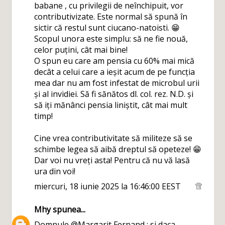
babane , cu privilegii de neînchipuit, vor
contributivizate. Este normal să spună în
sictir că restul sunt ciucano-natoisti. 😁
Scopul unora este simplu: să ne fie nouă,
celor puțini, cât mai bine!
O spun eu care am pensia cu 60% mai mică
decât a celui care a ieșit acum de pe funcția
mea dar nu am fost infestat de microbul urii
și al invidiei. Să fi sănătos dl. col. rez. N.D. și
să iți mănânci pensia liniștit, cât mai mult
timp!
Cine vrea contributivitate să militeze să se
schimbe legea să aibă dreptul să opeteze! 😁
Dar voi nu vreți asta! Pentru că nu vă lasă
ura din voi!
miercuri, 18 iunie 2025 la 16:46:00 EEST
Mhy
spunea...
Domnule @Margarit Fernand : si daca