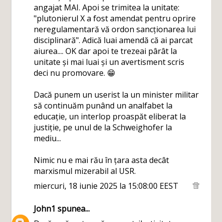
angajat MAI. Apoi se trimitea la unitate:
"plutonierul X a fost amendat pentru oprire
neregulamentară vă ordon sancționarea lui
disciplinară". Adică luai amendă că ai parcat
aiurea.... OK dar apoi te trezeai pârât la
unitate și mai luai și un avertisment scris
deci nu promovare. 😁
Dacă punem un userist la un minister militar
să continuăm punând un analfabet la
educație, un interlop proaspăt eliberat la
justiție, pe unul de la Schweighofer la
mediu...
Nimic nu e mai rău în țara asta decât
marxismul mizerabil al USR.
miercuri, 18 iunie 2025 la 15:08:00 EEST
John1
spunea...