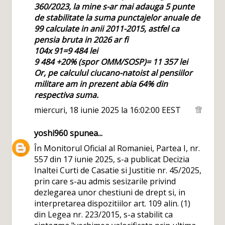
360/2023, la mine s-ar mai adauga 5 punte
de stabilitate la suma punctajelor anuale de
99 calculate in anii 2011-2015, astfel ca
pensia bruta in 2026 ar fi
104x 91=9 484 lei
9 484 +20% (spor OMM/SOSP)= 11 357 lei
Or, pe calculul ciucano-natoist al pensiilor
militare am in prezent abia 64% din
respectiva suma.
miercuri, 18 iunie 2025 la 16:02:00 EEST
yoshi960
spunea...
În Monitorul Oficial al Romaniei, Partea I, nr.
557 din 17 iunie 2025, s-a publicat Decizia
Inaltei Curti de Casatie si Justitie nr. 45/2025,
prin care s-au admis sesizarile privind
dezlegarea unor chestiuni de drept si, in
interpretarea dispozitiilor art. 109 alin. (1)
din Legea nr. 223/2015, s-a stabilit ca