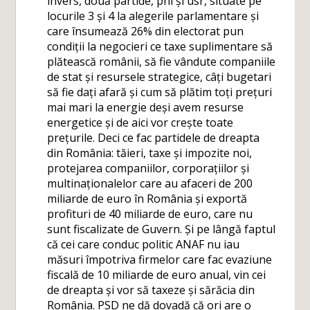
invers, două partide, pnl și usr, situate pe
locurile 3 și 4 la alegerile parlamentare și
care însumează 26% din electorat pun
condiții la negocieri ce taxe suplimentare să
plătească românii, să fie vândute companiile
de stat și resursele strategice, câți bugetari
să fie dați afară și cum să plătim toți prețuri
mai mari la energie deși avem resurse
energetice și de aici vor crește toate
prețurile. Deci ce fac partidele de dreapta
din România: tăieri, taxe și impozite noi,
protejarea companiilor, corporațiilor și
multinaționalelor care au afaceri de 200
miliarde de euro în România și exportă
profituri de 40 miliarde de euro, care nu
sunt fiscalizate de Guvern. Și pe lângă faptul
că cei care conduc politic ANAF nu iau
măsuri împotriva firmelor care fac evaziune
fiscală de 10 miliarde de euro anual, vin cei
de dreapta și vor să taxeze și sărăcia din
România. PSD ne dă dovadă că ori are o