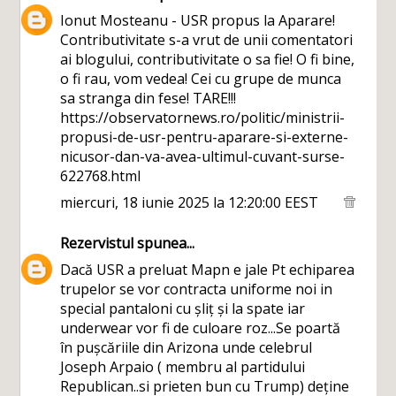
Ionut Mosteanu - USR propus la Aparare!
Contributivitate s-a vrut de unii comentatori
ai blogului, contributivitate o sa fie! O fi bine,
o fi rau, vom vedea! Cei cu grupe de munca
sa stranga din fese! TARE!!!
https://observatornews.ro/politic/ministrii-
propusi-de-usr-pentru-aparare-si-externe-
nicusor-dan-va-avea-ultimul-cuvant-surse-
622768.html
miercuri, 18 iunie 2025 la 12:20:00 EEST
Rezervistul
spunea...
Dacă USR a preluat Mapn e jale Pt echiparea
trupelor se vor contracta uniforme noi in
special pantaloni cu șliț și la spate iar
underwear vor fi de culoare roz...Se poartă
în pușcăriile din Arizona unde celebrul
Joseph Arpaio ( membru al partidului
Republican..si prieten bun cu Trump) deține