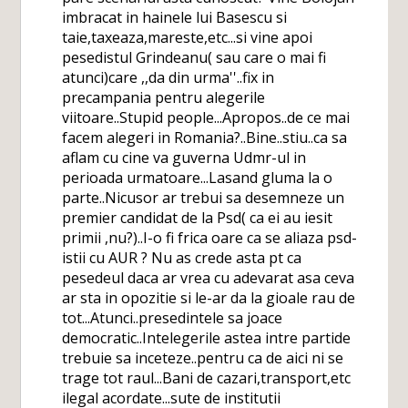
imbracat in hainele lui Basescu si
taie,taxeaza,mareste,etc...si vine apoi
pesedistul Grindeanu( sau care o mai fi
atunci)care ,,da din urma''..fix in
precampania pentru alegerile
viitoare..Stupid people...Apropos..de ce mai
facem alegeri in Romania?..Bine..stiu..ca sa
aflam cu cine va guverna Udmr-ul in
perioada urmatoare...Lasand gluma la o
parte..Nicusor ar trebui sa desemneze un
premier candidat de la Psd( ca ei au iesit
primii ,nu?)..I-o fi frica oare ca se aliaza psd-
istii cu AUR ? Nu as crede asta pt ca
pesedeul daca ar vrea cu adevarat asa ceva
ar sta in opozitie si le-ar da la gioale rau de
tot...Atunci..presedintele sa joace
democratic..Intelegerile astea intre partide
trebuie sa inceteze..pentru ca de aici ni se
trage tot raul...Bani de cazari,transport,etc
ilegal acordate...sute de institutii