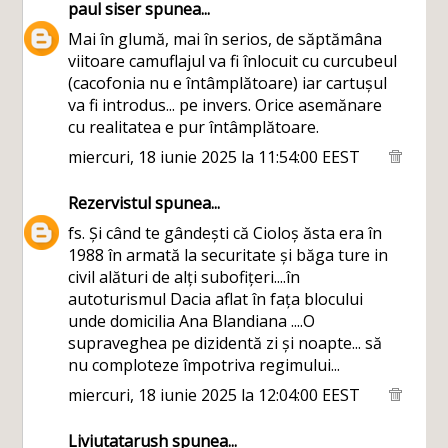
paul siser
spunea...
Mai în glumă, mai în serios, de săptămâna
viitoare camuflajul va fi înlocuit cu curcubeul
(cacofonia nu e întâmplătoare) iar cartușul
va fi introdus... pe invers. Orice asemănare
cu realitatea e pur întâmplătoare.
miercuri, 18 iunie 2025 la 11:54:00 EEST
Rezervistul
spunea...
fs. Și când te gândești că Cioloș ăsta era în
1988 în armată la securitate și băga ture in
civil alături de alți subofițeri....în
autoturismul Dacia aflat în fața blocului
unde domicilia Ana Blandiana ....O
supraveghea pe dizidentă zi și noapte... să
nu comploteze împotriva regimului...
miercuri, 18 iunie 2025 la 12:04:00 EEST
Liviutatarush
spunea...