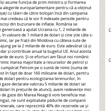
ă își asume funcția de prim ministru și formarea
la alegerile europarlamentare pentru că a obținut
ați cu tăieri de către bolojan încă din campania
 mai credeau că le vor fi indexate pensiile pentru
scoși din buzunare de inflație. România se
 generoasă a ajutat Ucraina cu 1, 2 miliarde de
în valoare de 1 miliard de dolari și cine știe câte s-
ic, iar pe frații din Moldova cu câteva sute de
ajung pe la 2 miliarde de euro. Este adevărat că și
ar și contribuie anual la bugetul UE. Anul acesta
iarde de euro. Și ce eforturi am făcut noi românii
imic marea majoritate a resurselor de petrol și
 cumpărat Petrom pe o sumă de nimic (suma de
ost în fapt de doar 160 milioane de dolari, pentru
de dolari pentru ecologizarea terenurilor, în
și gaze declarate valorau 5 miliarde de dolari iar
dolari în prețurile de atunci), avem redevențe mici
le de gaze din Marea Neagră vom beneficia mai
omgaz, ne sunt exploatate pădurile de companii
inerale, care reprezintă 40% din rezervele ue și