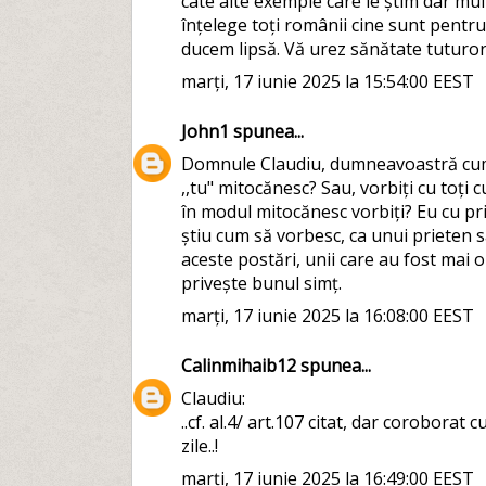
câte alte exemple care le știm dar mul
înțelege toți românii cine sunt pentr
ducem lipsă. Vă urez sănătate tuturor
marți, 17 iunie 2025 la 15:54:00 EEST
John1
spunea...
Domnule Claudiu, dumneavoastră cum p
,,tu" mitocănesc? Sau, vorbiți cu toți c
în modul mitocănesc vorbiți? Eu cu pr
știu cum să vorbesc, ca unui prieten s
aceste postări, unii care au fost mai 
privește bunul simț.
marți, 17 iunie 2025 la 16:08:00 EEST
Calinmihaib12
spunea...
Claudiu:
..cf. al.4/ art.107 citat, dar coroborat
zile..!
marți, 17 iunie 2025 la 16:49:00 EEST