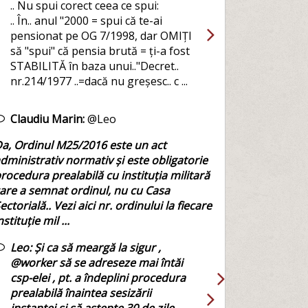
.. Nu spui corect ceea ce spui:
.. În.. anul "2000 = spui că te-ai
pensionat pe OG 7/1998, dar OMIȚI
să "spui" că pensia brută = ți-a fost
STABILITĂ în baza unui.."Decret..
nr.214/1977 ..=dacă nu greșesc.. c ...
Claudiu Marin:
@Leo
a, Ordinul M25/2016 este un act
dministrativ normativ și este obligatorie
rocedura prealabilă cu instituția militară
are a semnat ordinul, nu cu Casa
ectorială.. Vezi aici nr. ordinului la fiecare
nstituție mil ...
Leo:
Și ca să meargă la sigur ,
@worker să se adreseze mai întăi
csp-elei , pt. a îndeplini procedura
prealabilă înaintea sesizării