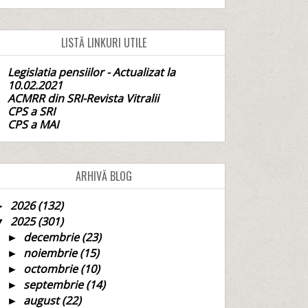
LISTĂ LINKURI UTILE
Legislatia pensiilor - Actualizat la
10.02.2021
ACMRR din SRI-Revista Vitralii
CPS a SRI
CPS a MAI
ARHIVĂ BLOG
2026
(132)
►
2025
(301)
▼
decembrie
(23)
►
noiembrie
(15)
►
octombrie
(10)
►
septembrie
(14)
►
august
(22)
►