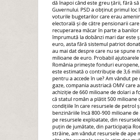
dă înapoi când este greu țării, fără s
Guvernului. PSD a obținut primul loc 
voturile bugetarilor care erau ameninț
electorală și de către pensionarii care
recuperarea măcar în parte a banilor 
împrumută la dobânzi mari dar este și
euro, asta fără sistemul patriot donat, 
au mai dat despre care nu se spune nim
milioane de euro. Probabil ajutoarele 
România primește fonduri europene, d
este estimată o contribuție de 3,6 mil
pentru a accede în ue? Am vândut pe n
gaze, compania austriacă OMV care a
achiziție de 660 milioane de dolari a f
că statul român a plătit 500 milioane 
condițiile în care resursele de petrol 
benzinăriile încă 800-900 milioane de 
pe resursele exploatate, din resurse
puțin de jumătate, din participația R
străine, am vândut resursele de ape m