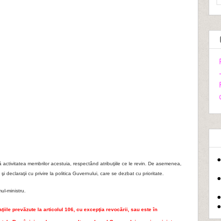
activitatea membrilor acestuia, respectând atribuţiile ce le revin. De asemenea,
 declaraţii cu privire la politica Guvernului, care se dezbat cu prioritate.
ul-ministru.
ţiile prevăzute la articolul 106, cu excepţia revocării, sau este în