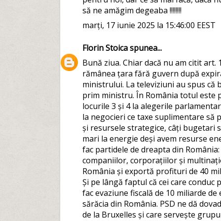
să ne amăgim degeaba !!!!!!!!
marți, 17 iunie 2025 la 15:46:00 EEST
Florin Stoica
spunea...
Bună ziua. Chiar dacă nu am citit art.
rămânea țara fără guvern după expirar
ministrului. La televiziuni au spus că
prim ministru. În România totul este p
locurile 3 și 4 la alegerile parlament
la negocieri ce taxe suplimentare să p
și resursele strategice, câți bugetari s
mari la energie deși avem resurse energ
fac partidele de dreapta din România: t
companiilor, corporațiilor și multinaț
România și exportă profituri de 40 mil
Și pe lângă faptul că cei care conduc 
fac evaziune fiscală de 10 miliarde de 
sărăcia din România. PSD ne dă dovad
de la Bruxelles și care servește grupur