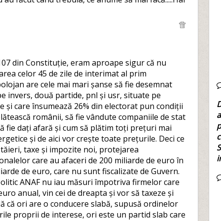
 107 din Constituție, eram aproape sigur că nu
ea celor 45 de zile de interimat al prim
 bolojan are cele mai mari șanse să fie desemnat
e invers, două partide, pnl și usr, situate pe
D
are și care însumează 26% din electorat pun condiții
a
lătească românii, să fie vândute companiile de stat
p
ă fie dați afară și cum să plătim toți prețuri mai
c
etice și de aici vor crește toate prețurile. Deci ce
S
ăieri, taxe și impozite noi, protejarea
i
ionalelor care au afaceri de 200 miliarde de euro în
iarde de euro, care nu sunt fiscalizate de Guvern.
politic ANAF nu iau măsuri împotriva firmelor care
euro anual, vin cei de dreapta și vor să taxeze și
ă că ori are o conducere slabă, supusă ordinelor
ile proprii de interese, ori este un partid slab care