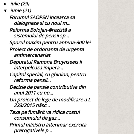
iulie
(29)
►
iunie
(21)
▼
Forumul SAOPSN incearca sa
dialogheze si cu noul m...
Reforma Bolojan-#rezistă a
sistemului de pensii sp...
Sporul maxim pentru antena-300 lei
Proiect de ordonanta de urgenta
antimercenariat
Deputatul Ramona Bruynseels il
interpeleaza impera...
Capitol special, cu ghinion, pentru
reforma pensii...
Decizie de pensie contributiva din
anul 2011 cu no...
Un proiect de lege de modificare a L
223/2015 născ...
Taxa pe fumărit va ridica costul
consumului de gaz...
Primul ministru interimar exercita
prerogativele p...