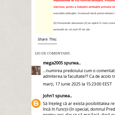
imposibilitate de a-şi exercita atribuţiile, Pre
interimar, pentru a îndeplini atribuţiile primului 
exercitării atribuţiilor, încetează dacă primul-ministru 
(4) Prevederile alineatului (3) se aplică în mod cores
perioadă de cel mult 45 de zile.
Share This:
120 DE COMENTARII:
mega2005
spunea...
....numirea predoiului cum o comentati 
admiterea la facultate?? Ca de acolo tr
marți, 17 iunie 2025 la 15:23:00 EEST
John1
spunea...
Să înțeleg că ar exista posibilitatea 
încă în funcții (în special, domnul Pre
pentru noi, dar ce să mai facă, dacă nu