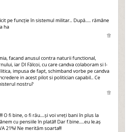
it pe funcție în sistemul militar... După...... rămâne
ha ha
ia, facand anusul contra naturii functional,
ui, iar Dl Fălcoi, cu care candva colaboram si l-
litica, impusa de fapt, schimband vorbe pe candva
redere in acest pilot si politician capabil... Ce
inisterul nostru?
 fi bine, o fi rău.....și voi vreți bani în plus la
m cu pensiile în plată!! Dar f.bine......eu le.aș
A 21%! Ne merităm soarta!!!