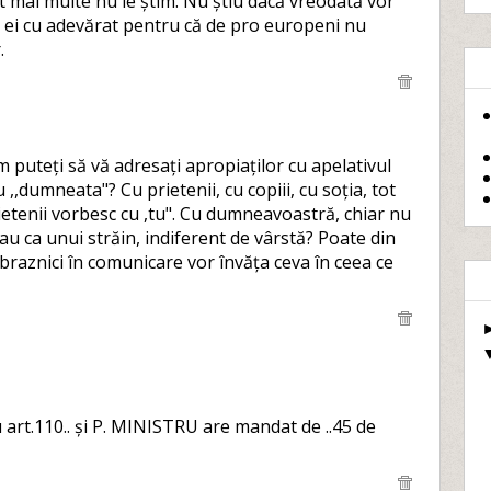
t mai multe nu le știm. Nu știu dacă vreodată vor
u ei cu adevărat pentru că de pro europeni nu
.
uteți să vă adresați apropiaților cu apelativul
u ,,dumneata"? Cu prietenii, cu copiii, cu soția, tot
ietenii vorbesc cu ,tu". Cu dumneavoastră, chiar nu
au ca unui străin, indiferent de vârstă? Poate din
obraznici în comunicare vor învăța ceva în ceea ce
 cu art.110.. și P. MINISTRU are mandat de ..45 de