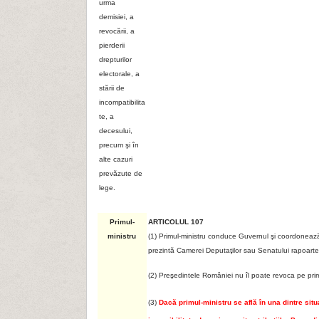
urma
demisiei, a
revocării, a
pierderii
drepturilor
electorale, a
stării de
incompatibilita
te, a
decesului,
precum şi în
alte cazuri
prevăzute de
lege.
Primul-
ARTICOLUL 107
ministru
(1) Primul-ministru conduce Guvernul şi coordonează 
prezintă Camerei Deputaţilor sau Senatului rapoarte şi
(2) Preşedintele României nu îl poate revoca pe prim
(3)
Dacă primul-ministru se află în una dintre situa