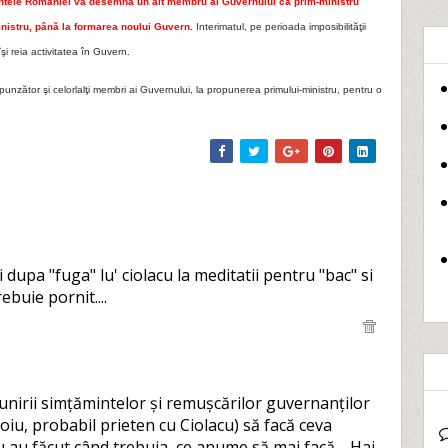
şedintele României va desemna un alt membru al Guvernului ca prim-ministru
ministru, până la formarea noului Guvern.
Interimatul, pe perioada imposibilităţii
îşi reia activitatea în Guvern.
punzător şi celorlalţi membri ai Guvernului, la propunerea primului-ministru, pentru o
dupa "fuga" lu' ciolacu la meditatii pentru "bac" si
ebuie pornit....
reunirii simțămintelor și remușcărilor guvernanților
doiu, probabil prieten cu Ciolacu) să facă ceva
 au făcut când trebuia, ce anume să mai facă.....Hai