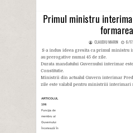
Primul ministru interima
formarea
CLAUDIU MARIN
6/1
S-a indus ideea gresita ca primul ministru i
au prerogative numai 45 de zile.
Durata mandatului Guvernului interimar este 
Constitutie.
Ministrii din actualul Guvern interimar Pred
zile este valabil pentru ministriii interimari
ARTICOLUL
106
Funcţia de
membru al
Guvernului
încetează în