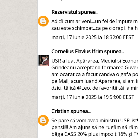
Rezervistul
spunea...
Adică cum ar veni....un fel de împuternic
sau este schimbat...ca pe ciorapi...ha 
marți, 17 iunie 2025 la 18:32:00 EEST
Cornelius Flavius Ifrim
spunea...
USR a luat Apărarea, Mediul si Econom
Grindeanu acceptand formarea Guvernul
am ocarat ca a facut candva o gafa po
pe Mail, acum luand Apararea, si am inc
dzici, tălică @Leo, de favoritii tăi la m
marți, 17 iunie 2025 la 19:54:00 EEST
Cristian
spunea...
Se pare că vom avea ministru USR-ist!!!! O
pensii!!! Am ajuns să ne rugăm să rămâne
băga CASS 20% plus impozit 16% și TV