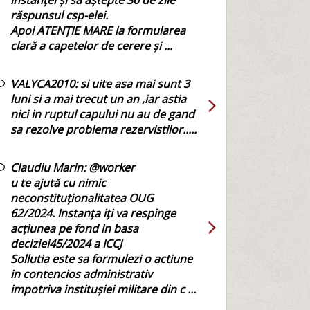
instanței și să aștepte 30 de zile
răspunsul csp-elei.
Apoi ATENȚIE MARE la formularea
clară a capetelor de cerere și ...
VALYCA2010:
si uite asa mai sunt 3
luni si a mai trecut un an ,iar astia
nici in ruptul capului nu au de gand
sa rezolve problema rezervistilor.....
Claudiu Marin:
@worker
u te ajută cu nimic
neconstituționalitatea OUG
62/2024. Instanța iți va respinge
acțiunea pe fond in basa
deciziei45/2024 a ICCJ
Sollutia este sa formulezi o actiune
in contencios administrativ
impotriva institușiei militare din c ...