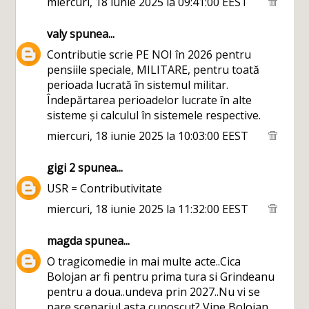
miercuri, 18 iunie 2025 la 09:41:00 EEST
valy
spunea...
Contributie scrie PE NOI în 2026 pentru
pensiile speciale, MILITARE, pentru toată
perioada lucrată în sistemul militar.
Îndepărtarea perioadelor lucrate în alte
sisteme și calculul în sistemele respective.
miercuri, 18 iunie 2025 la 10:03:00 EEST
gigi 2
spunea...
USR = Contributivitate
miercuri, 18 iunie 2025 la 11:32:00 EEST
magda
spunea...
O tragicomedie in mai multe acte..Cica
Bolojan ar fi pentru prima tura si Grindeanu
pentru a doua..undeva prin 2027..Nu vi se
pare scenariul asta cunoscut? Vine Bolojan