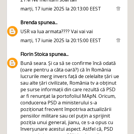
marți, 17 iunie 2025 la 20:13:00 EEST
Brenda
spunea...
USR va lua armata???? Vai vai vai
marți, 17 iunie 2025 la 20:15:00 EEST
Florin Stoica
spunea...
Bună seara. Și ca să se confirme încă odată
(oare pentru a câta oară?) că în România
lucrurile merg invers față de celelalte țări ue
sau alte țări civilizate, România tv a obținut
pe surse informații din care rezultă că PSD
ar fi renunțat la portofoliul MApN. Oricum,
conducerea PSD a ministerului s-a
poziționat frecvent împotriva actualizării
pensiilor militare sau cel puțin a sprijinit
poziția unui general, jianu, ce s-a opus cu
înverșunare acestui aspect. Astfel că, PSD