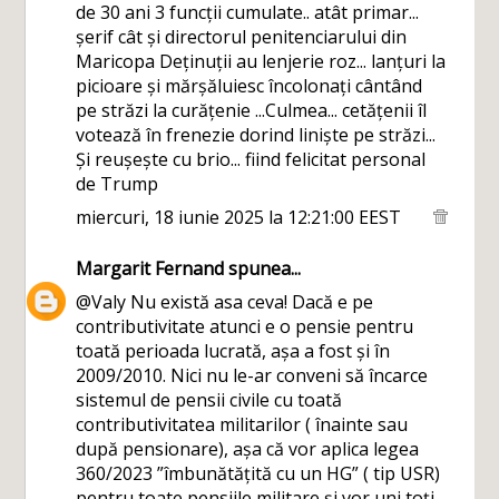
de 30 ani 3 funcții cumulate.. atât primar...
șerif cât și directorul penitenciarului din
Maricopa Deținuții au lenjerie roz... lanțuri la
picioare și mărșăluiesc încolonați cântând
pe străzi la curățenie ...Culmea... cetățenii îl
votează în frenezie dorind liniște pe străzi...
Și reușește cu brio... fiind felicitat personal
de Trump
miercuri, 18 iunie 2025 la 12:21:00 EEST
Margarit Fernand
spunea...
@Valy Nu există asa ceva! Dacă e pe
contributivitate atunci e o pensie pentru
toată perioada lucrată, așa a fost și în
2009/2010. Nici nu le-ar conveni să încarce
sistemul de pensii civile cu toată
contributivitatea militarilor ( înainte sau
după pensionare), așa că vor aplica legea
360/2023 ”îmbunătățită cu un HG” ( tip USR)
pentru toate pensiile militare și vor uni toți