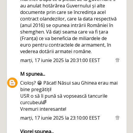
au anulat hotărârea Guvernului și alte
documente prin care se încredința acel
contract olandezilor, care la data respectivă
(anul 2016) se opunea intrării României în
shemghen. Vă dați seama care va fi țara
(Franța) ce va beneficia de miliardele de
euro pentru contractele de armament, în
vederea dotării armatei române.
marți, 17 iunie 2025 la 20:31:00 EEST
M
spunea...
Cioloș? 😁 Păcat! Năsui sau Ghinea erau mai
bine pregătiți!
USR o să îi pună să vopsească tancurile
curcubeu!🌈
Vremuri interesante!
marți, 17 iunie 2025 la 23:10:00 EEST
Viorel
spunea...