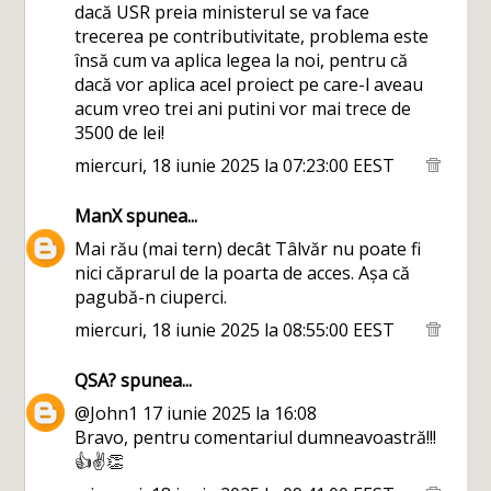
dacă USR preia ministerul se va face
trecerea pe contributivitate, problema este
însă cum va aplica legea la noi, pentru că
dacă vor aplica acel proiect pe care-l aveau
acum vreo trei ani putini vor mai trece de
3500 de lei!
miercuri, 18 iunie 2025 la 07:23:00 EEST
ManX
spunea...
Mai rău (mai tern) decât Tâlvăr nu poate fi
nici căprarul de la poarta de acces. Așa că
pagubă-n ciuperci.
miercuri, 18 iunie 2025 la 08:55:00 EEST
QSA?
spunea...
@John1 17 iunie 2025 la 16:08
Bravo, pentru comentariul dumneavoastră!!!
👍✌️👏