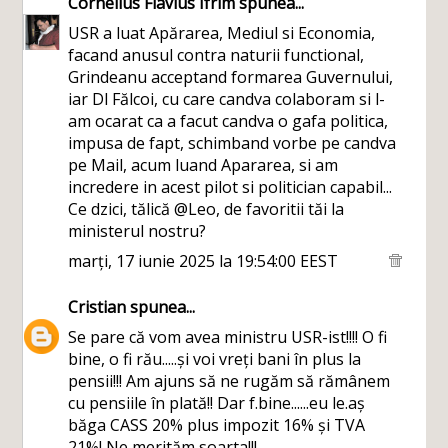
Cornelius Flavius Ifrim
spunea...
USR a luat Apărarea, Mediul si Economia,
facand anusul contra naturii functional,
Grindeanu acceptand formarea Guvernului,
iar Dl Fălcoi, cu care candva colaboram si l-
am ocarat ca a facut candva o gafa politica,
impusa de fapt, schimband vorbe pe candva
pe Mail, acum luand Apararea, si am
incredere in acest pilot si politician capabil...
Ce dzici, tălică @Leo, de favoritii tăi la
ministerul nostru?
marți, 17 iunie 2025 la 19:54:00 EEST
Cristian
spunea...
Se pare că vom avea ministru USR-ist!!!! O fi
bine, o fi rău.....și voi vreți bani în plus la
pensii!!! Am ajuns să ne rugăm să rămânem
cu pensiile în plată!! Dar f.bine......eu le.aș
băga CASS 20% plus impozit 16% și TVA
21%! Ne merităm soarta!!!