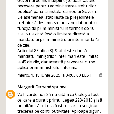
Guvernul demis îndeplinește doar „actele
necesare pentru administrarea treburilor
publice” până la instalarea noului Guvern.
De asemenea, stabilește că președintele
trebuie să desemneze un candidat pentru
funcția de prim-ministru în termen de 10
zile. Nu există însă o limitare directă a
mandatului prim-ministrului interimar la 45
de zile.
Articolul 85 alin. (3): Stabilește clar că
mandatul miniștrilor interimari este limitat
la 45 de zile, dar această prevedere nu se
aplică prim-ministrului interimar
miercuri, 18 iunie 2025 la 04:03:00 EEST
Margarit Fernand
spunea...
Va fi vai de noi! Să nu uităm că Cioloș a fost
cel care a ciuntit primul Legea 223/2015 și să
nu uităm că tot el a fost cel care a susținut
trecerea pe contributivitate. Aproape sigur ,