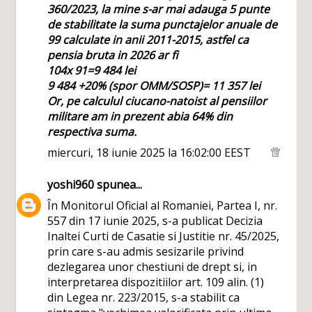
360/2023, la mine s-ar mai adauga 5 punte
de stabilitate la suma punctajelor anuale de
99 calculate in anii 2011-2015, astfel ca
pensia bruta in 2026 ar fi
104x 91=9 484 lei
9 484 +20% (spor OMM/SOSP)= 11 357 lei
Or, pe calculul ciucano-natoist al pensiilor
militare am in prezent abia 64% din
respectiva suma.
miercuri, 18 iunie 2025 la 16:02:00 EEST
yoshi960
spunea...
În Monitorul Oficial al Romaniei, Partea I, nr.
557 din 17 iunie 2025, s-a publicat Decizia
Inaltei Curti de Casatie si Justitie nr. 45/2025,
prin care s-au admis sesizarile privind
dezlegarea unor chestiuni de drept si, in
interpretarea dispozitiilor art. 109 alin. (1)
din Legea nr. 223/2015, s-a stabilit ca