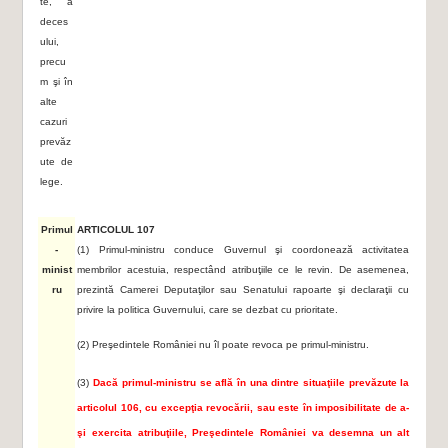
te, a
deces
ului,
precu
m şi în
alte
cazuri
prevăz
ute de
lege.
Primul
ARTICOLUL 107
-
(1) Primul-ministru conduce Guvernul şi coordonează activitatea
minist
membrilor acestuia, respectând atribuţiile ce le revin. De asemenea,
ru
prezintă Camerei Deputaţilor sau Senatului rapoarte şi declaraţii cu
privire la politica Guvernului, care se dezbat cu prioritate.
(2) Preşedintele României nu îl poate revoca pe primul-ministru.
(3)
Dacă primul-ministru se află în una dintre situaţiile prevăzute la
articolul 106, cu excepţia revocării, sau este în imposibilitate de a-
şi exercita atribuţiile, Preşedintele României va desemna un alt