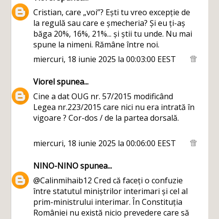
Cristian, care „voi”? Ești tu vreo excepție de
la regulă sau care e șmecheria? Și eu ți-aș
băga 20%, 16%, 21%... și știi tu unde. Nu mai
spune la nimeni. Rămâne între noi.
miercuri, 18 iunie 2025 la 00:03:00 EEST
Viorel
spunea...
Cine a dat OUG nr. 57/2015 modificând
Legea nr.223/2015 care nici nu era intrată în
vigoare ? Cor-dos / de la partea dorsală.
miercuri, 18 iunie 2025 la 00:06:00 EEST
NINO-NINO
spunea...
@Calinmihaib12 Cred că faceți o confuzie
între statutul miniștrilor interimari și cel al
prim-ministrului interimar. În Constituția
României nu există nicio prevedere care să