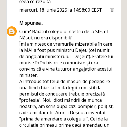
ceea ce rezultă.
miercuri, 18 iunie 2025 la 14:58:00 EEST
M
spunea...
Cum? Băiatul colegului nostru de la SIE, dl.
Năsui, nu era disponibil?
Îmi amintesc de vremurile mizerabile în care
la MAI a fost pus ministru Dejeu (cel numit
de angajații ministerului "Deșeu"). Fratele lui
murise în închisorile comuniste și era
convins că e vina tuturor angajaților acestui
minister.
A introdus tot felul de măsuri de pedepsire
una fiind chiar la limita legii: cum știți la
permisul de conducere trebuie precizată
"profesia". Noi, idioți mândrii de munca
noastră, am scris după caz: pompier, polițist,
cadru militar etc. Atunci Deșeu a inventat
"prima de amendare a colegului". Cei de la
circulație primeau prime dacă amendau un