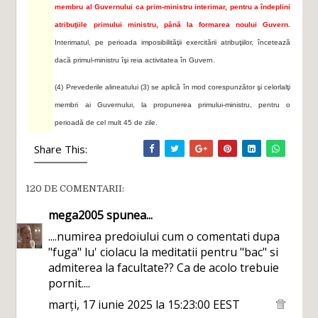
membru al Guvernului ca prim-ministru interimar, pentru a îndeplini
atribuţiile primului ministru, până la formarea noului Guvern.
Interimatul, pe perioada imposibilităţii exercitării atribuţiilor, încetează
dacă primul-ministru îşi reia activitatea în Guvern.
(4) Prevederile alineatului (3) se aplică în mod corespunzător şi celorlalţi
membri ai Guvernului, la propunerea primului-ministru, pentru o
perioadă de cel mult 45 de zile.
Share This:
120 DE COMENTARII:
mega2005
spunea...
....numirea predoiului cum o comentati dupa
"fuga" lu' ciolacu la meditatii pentru "bac" si
admiterea la facultate?? Ca de acolo trebuie
pornit....
marți, 17 iunie 2025 la 15:23:00 EEST