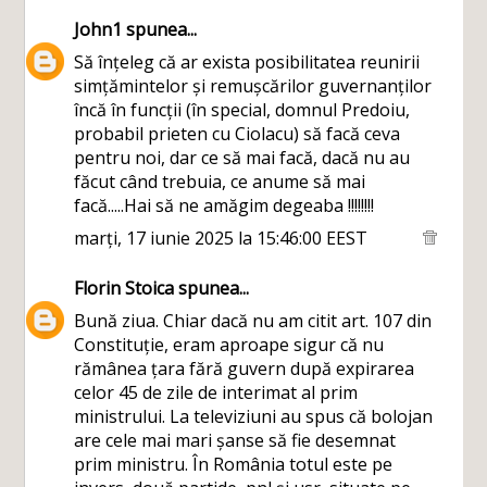
John1
spunea...
Să înțeleg că ar exista posibilitatea reunirii
simțămintelor și remușcărilor guvernanților
încă în funcții (în special, domnul Predoiu,
probabil prieten cu Ciolacu) să facă ceva
pentru noi, dar ce să mai facă, dacă nu au
făcut când trebuia, ce anume să mai
facă.....Hai să ne amăgim degeaba !!!!!!!!
marți, 17 iunie 2025 la 15:46:00 EEST
Florin Stoica
spunea...
Bună ziua. Chiar dacă nu am citit art. 107 din
Constituție, eram aproape sigur că nu
rămânea țara fără guvern după expirarea
celor 45 de zile de interimat al prim
ministrului. La televiziuni au spus că bolojan
are cele mai mari șanse să fie desemnat
prim ministru. În România totul este pe