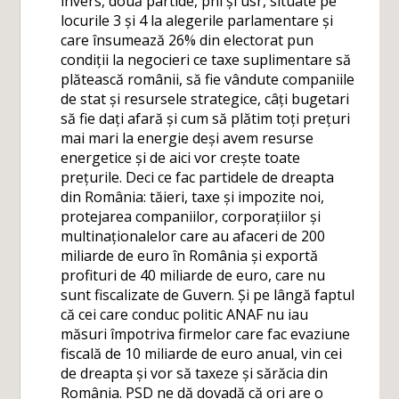
invers, două partide, pnl și usr, situate pe
locurile 3 și 4 la alegerile parlamentare și
care însumează 26% din electorat pun
condiții la negocieri ce taxe suplimentare să
plătească românii, să fie vândute companiile
de stat și resursele strategice, câți bugetari
să fie dați afară și cum să plătim toți prețuri
mai mari la energie deși avem resurse
energetice și de aici vor crește toate
prețurile. Deci ce fac partidele de dreapta
din România: tăieri, taxe și impozite noi,
protejarea companiilor, corporațiilor și
multinaționalelor care au afaceri de 200
miliarde de euro în România și exportă
profituri de 40 miliarde de euro, care nu
sunt fiscalizate de Guvern. Și pe lângă faptul
că cei care conduc politic ANAF nu iau
măsuri împotriva firmelor care fac evaziune
fiscală de 10 miliarde de euro anual, vin cei
de dreapta și vor să taxeze și sărăcia din
România. PSD ne dă dovadă că ori are o