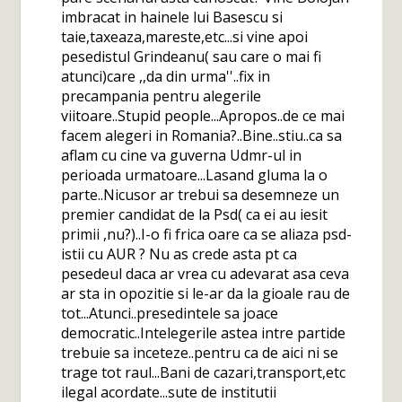
imbracat in hainele lui Basescu si
taie,taxeaza,mareste,etc...si vine apoi
pesedistul Grindeanu( sau care o mai fi
atunci)care ,,da din urma''..fix in
precampania pentru alegerile
viitoare..Stupid people...Apropos..de ce mai
facem alegeri in Romania?..Bine..stiu..ca sa
aflam cu cine va guverna Udmr-ul in
perioada urmatoare...Lasand gluma la o
parte..Nicusor ar trebui sa desemneze un
premier candidat de la Psd( ca ei au iesit
primii ,nu?)..I-o fi frica oare ca se aliaza psd-
istii cu AUR ? Nu as crede asta pt ca
pesedeul daca ar vrea cu adevarat asa ceva
ar sta in opozitie si le-ar da la gioale rau de
tot...Atunci..presedintele sa joace
democratic..Intelegerile astea intre partide
trebuie sa inceteze..pentru ca de aici ni se
trage tot raul...Bani de cazari,transport,etc
ilegal acordate...sute de institutii