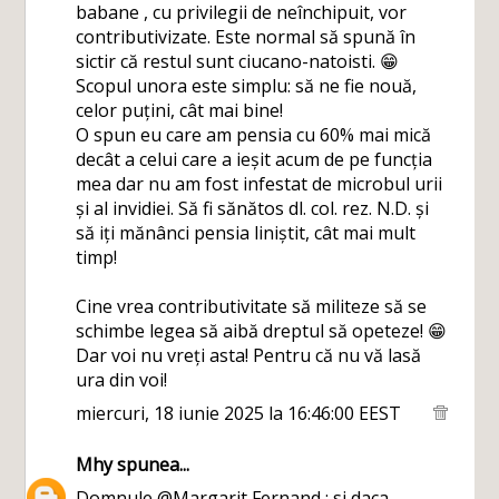
babane , cu privilegii de neînchipuit, vor
contributivizate. Este normal să spună în
sictir că restul sunt ciucano-natoisti. 😁
Scopul unora este simplu: să ne fie nouă,
celor puțini, cât mai bine!
O spun eu care am pensia cu 60% mai mică
decât a celui care a ieșit acum de pe funcția
mea dar nu am fost infestat de microbul urii
și al invidiei. Să fi sănătos dl. col. rez. N.D. și
să iți mănânci pensia liniștit, cât mai mult
timp!
Cine vrea contributivitate să militeze să se
schimbe legea să aibă dreptul să opeteze! 😁
Dar voi nu vreți asta! Pentru că nu vă lasă
ura din voi!
miercuri, 18 iunie 2025 la 16:46:00 EEST
Mhy
spunea...
Domnule @Margarit Fernand : si daca