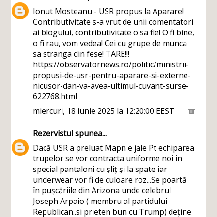
Ionut Mosteanu - USR propus la Aparare!
Contributivitate s-a vrut de unii comentatori
ai blogului, contributivitate o sa fie! O fi bine,
o fi rau, vom vedea! Cei cu grupe de munca
sa stranga din fese! TARE!!!
https://observatornews.ro/politic/ministrii-
propusi-de-usr-pentru-aparare-si-externe-
nicusor-dan-va-avea-ultimul-cuvant-surse-
622768.html
miercuri, 18 iunie 2025 la 12:20:00 EEST
Rezervistul
spunea...
Dacă USR a preluat Mapn e jale Pt echiparea
trupelor se vor contracta uniforme noi in
special pantaloni cu șliț și la spate iar
underwear vor fi de culoare roz...Se poartă
în pușcăriile din Arizona unde celebrul
Joseph Arpaio ( membru al partidului
Republican..si prieten bun cu Trump) deține