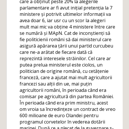
care a obținut peste 20% la alegerile
parlamentare ar fi avut inițial pretenția la 7
ministere și potrivit ultimelor informații va
avea doar 6, iar usr cu un scor la alegeri
mult mai mic va obține 4 ministere între care
se numără și MApN. Cat de inconștienți să
fie politicienii români să dai ministerul care
asigură apărarea țării unui partid curcubeu
care ne-a arătat de fiecare dată că
reprezintă interesele străinilor. Cel care ar
putea prelua ministerul este ciolos, un
politician de origine română, cu cetățenie
franceză, care a ajutat mai mult agricultorii
francezi sau alții din ue, mai puțin
agricultorii români, în perioada când era
comisar pe agricultură din partea României.
În perioada când era prim ministru, acest
om vroia sa încredințeze un contract de vreo
600 milioane de euro Olandei pentru
programul corvetelor în vederea dotării
marinei. După ce a plecat de la guvernare s-