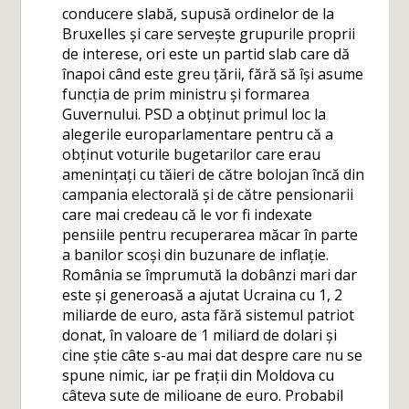
conducere slabă, supusă ordinelor de la
Bruxelles și care servește grupurile proprii
de interese, ori este un partid slab care dă
înapoi când este greu țării, fără să își asume
funcția de prim ministru și formarea
Guvernului. PSD a obținut primul loc la
alegerile europarlamentare pentru că a
obținut voturile bugetarilor care erau
amenințați cu tăieri de către bolojan încă din
campania electorală și de către pensionarii
care mai credeau că le vor fi indexate
pensiile pentru recuperarea măcar în parte
a banilor scoși din buzunare de inflație.
România se împrumută la dobânzi mari dar
este și generoasă a ajutat Ucraina cu 1, 2
miliarde de euro, asta fără sistemul patriot
donat, în valoare de 1 miliard de dolari și
cine știe câte s-au mai dat despre care nu se
spune nimic, iar pe frații din Moldova cu
câteva sute de milioane de euro. Probabil