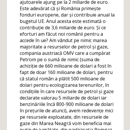
ajutoarele ajung pe la 2 miliarde de euro.
Este adevărat că și România primește
fonduri europene, dar și contribuie anual la
bugetul UE. Anul acesta este estimată o
contribuție de 3,6 miliarde de euro. Și ce
eforturi am făcut noi românii pentru a
accede în ue? Am vândut pe nimic marea
majoritate a resurselor de petrol și gaze,
compania austriacă OMV care a cumpărat
Petrom pe o sumă de nimic (suma de
achiziție de 660 milioane de dolari a fost în
fapt de doar 160 milioane de dolari, pentru
că statul român a plătit 500 milioane de
dolari pentru ecologizarea terenurilor, în
condițiile în care resursele de petrol și gaze
declarate valorau 5 miliarde de dolari iar
benzinăriile încă 800-900 milioane de dolari
în prețurile de atunci), avem redevențe mici
pe resursele exploatate, din resursele de
gaze din Marea Neagră vom beneficia mai
puțin de jumătate, din participația Romgaz,