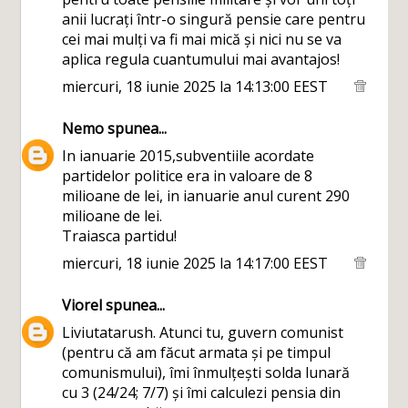
anii lucrați într-o singură pensie care pentru
cei mai mulți va fi mai mică și nici nu se va
aplica regula cuantumului mai avantajos!
miercuri, 18 iunie 2025 la 14:13:00 EEST
Nemo
spunea...
In ianuarie 2015,subventiile acordate
partidelor politice era in valoare de 8
milioane de lei, in ianuarie anul curent 290
milioane de lei.
Traiasca partidu!
miercuri, 18 iunie 2025 la 14:17:00 EEST
Viorel
spunea...
Liviutatarush. Atunci tu, guvern comunist
(pentru că am făcut armata și pe timpul
comunismului), îmi înmulțești solda lunară
cu 3 (24/24; 7/7) și îmi calculezi pensia din