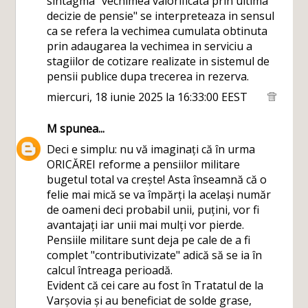
sintagma "vechimea valorificata prin ultima
decizie de pensie" se interpreteaza in sensul
ca se refera la vechimea cumulata obtinuta
prin adaugarea la vechimea in serviciu a
stagiilor de cotizare realizate in sistemul de
pensii publice dupa trecerea in rezerva.
miercuri, 18 iunie 2025 la 16:33:00 EEST
M
spunea...
Deci e simplu: nu vă imaginați că în urma
ORICĂREI reforme a pensiilor militare
bugetul total va crește! Asta înseamnă că o
felie mai mică se va împărți la același număr
de oameni deci probabil unii, puțini, vor fi
avantajați iar unii mai mulți vor pierde.
Pensiile militare sunt deja pe cale de a fi
complet "contributivizate" adică să se ia în
calcul întreaga perioadă.
Evident că cei care au fost în Tratatul de la
Varșovia și au beneficiat de solde grase,