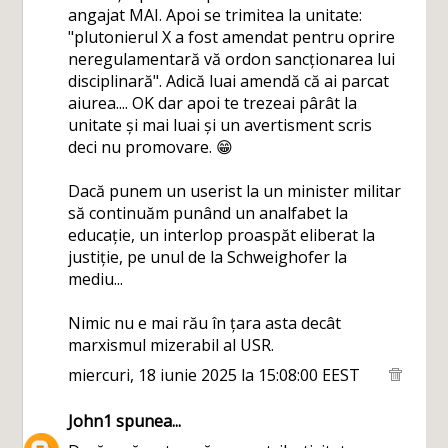
angajat MAI. Apoi se trimitea la unitate:
"plutonierul X a fost amendat pentru oprire
neregulamentară vă ordon sancționarea lui
disciplinară". Adică luai amendă că ai parcat
aiurea.... OK dar apoi te trezeai pârât la
unitate și mai luai și un avertisment scris
deci nu promovare. 😁
Dacă punem un userist la un minister militar
să continuăm punând un analfabet la
educație, un interlop proaspăt eliberat la
justiție, pe unul de la Schweighofer la
mediu...
Nimic nu e mai rău în țara asta decât
marxismul mizerabil al USR.
miercuri, 18 iunie 2025 la 15:08:00 EEST
John1
spunea...