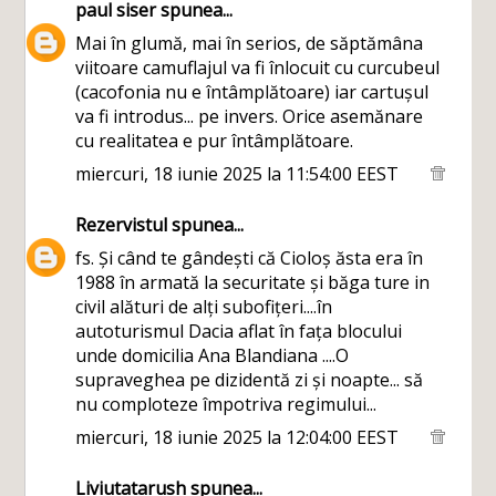
paul siser
spunea...
Mai în glumă, mai în serios, de săptămâna
viitoare camuflajul va fi înlocuit cu curcubeul
(cacofonia nu e întâmplătoare) iar cartușul
va fi introdus... pe invers. Orice asemănare
cu realitatea e pur întâmplătoare.
miercuri, 18 iunie 2025 la 11:54:00 EEST
Rezervistul
spunea...
fs. Și când te gândești că Cioloș ăsta era în
1988 în armată la securitate și băga ture in
civil alături de alți subofițeri....în
autoturismul Dacia aflat în fața blocului
unde domicilia Ana Blandiana ....O
supraveghea pe dizidentă zi și noapte... să
nu comploteze împotriva regimului...
miercuri, 18 iunie 2025 la 12:04:00 EEST
Liviutatarush
spunea...