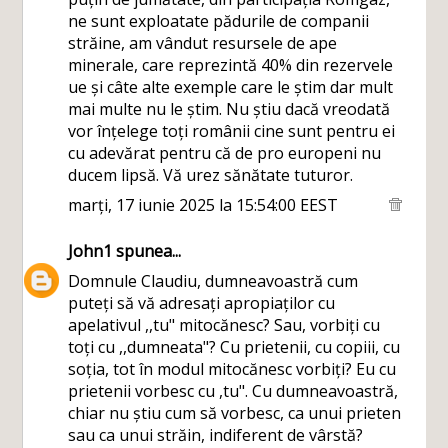
ne sunt exploatate pădurile de companii
străine, am vândut resursele de ape
minerale, care reprezintă 40% din rezervele
ue și câte alte exemple care le știm dar mult
mai multe nu le știm. Nu știu dacă vreodată
vor înțelege toți românii cine sunt pentru ei
cu adevărat pentru că de pro europeni nu
ducem lipsă. Vă urez sănătate tuturor.
marți, 17 iunie 2025 la 15:54:00 EEST
John1
spunea...
Domnule Claudiu, dumneavoastră cum
puteți să vă adresați apropiaților cu
apelativul ,,tu" mitocănesc? Sau, vorbiți cu
toți cu ,,dumneata"? Cu prietenii, cu copiii, cu
soția, tot în modul mitocănesc vorbiți? Eu cu
prietenii vorbesc cu ,tu". Cu dumneavoastră,
chiar nu știu cum să vorbesc, ca unui prieten
sau ca unui străin, indiferent de vârstă?