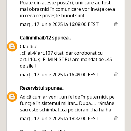
Poate din aceste postări, unii care au fost
mai obraznici în comunicare vor învăța ceva
în ceea ce privește bunul simț.
marți, 17 iunie 2025 la 16:08:00 EEST
Calinmihaib12
spunea...
Claudiu:
..cf. al.4/ art.107 citat, dar coroborat cu
art.110.. și P. MINISTRU are mandat de ..45
de zile..!
marți, 17 iunie 2025 la 16:49:00 EEST
Rezervistul
spunea...
Adică cum ar veni....un fel de împuternicit pe
funcție în sistemul militar... După...... rămâne
sau este schimbat...ca pe ciorapi...ha ha ha
marți, 17 iunie 2025 la 18:32:00 EEST