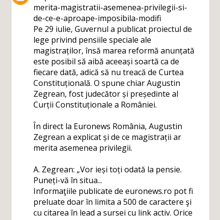
merita-magistratii-asemenea-privilegii-si-
de-ce-e-aproape-imposibila-modifi
Pe 29 iulie, Guvernul a publicat proiectul de
lege privind pensiile speciale ale
magistraților, însă marea reformă anunțată
este posibil să aibă aceeași soartă ca de
fiecare dată, adică să nu treacă de Curtea
Constituțională. O spune chiar Augustin
Zegrean, fost judecător și președinte al
Curții Constituționale a României.
În direct la Euronews România, Augustin
Zegrean a explicat și de ce magistrații ar
merita asemenea privilegii.
A. Zegrean: „Vor ieși toți odată la pensie.
Puneți-vă în situa...
Informaţiile publicate de
euronews.ro
pot fi
preluate doar în limita a 500 de caractere şi
cu citarea în lead a sursei cu link activ. Orice