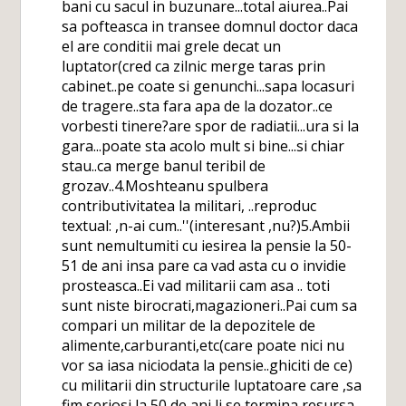
bani cu sacul in buzunare...total aiurea..Pai
sa pofteasca in transee domnul doctor daca
el are conditii mai grele decat un
luptator(cred ca zilnic merge taras prin
cabinet..pe coate si genunchi...sapa locasuri
de tragere..sta fara apa de la dozator..ce
vorbesti tinere?are spor de radiatii...ura si la
gara...poate sta acolo mult si bine...si chiar
stau..ca merge banul teribil de
grozav..4.Moshteanu spulbera
contributivitatea la militari, ..reproduc
textual: ,n-ai cum..''(interesant ,nu?)5.Ambii
sunt nemultumiti cu iesirea la pensie la 50-
51 de ani insa pare ca vad asta cu o invidie
prosteasca..Ei vad militarii cam asa .. toti
sunt niste birocrati,magazioneri..Pai cum sa
compari un militar de la depozitele de
alimente,carburanti,etc(care poate nici nu
vor sa iasa niciodata la pensie..ghiciti de ce)
cu militarii din structurile luptatoare care ,sa
fim seriosi,la 50 de ani li se termina resursa