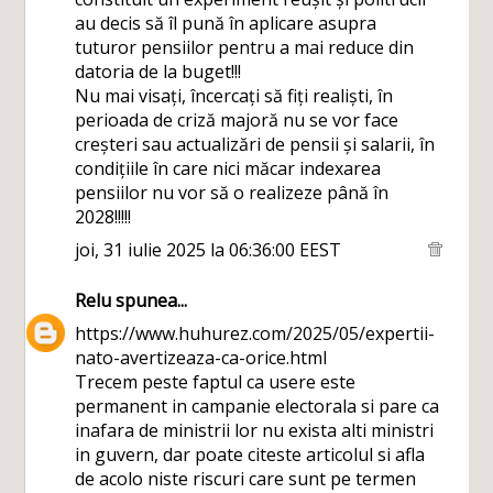
au decis să îl pună în aplicare asupra
tuturor pensiilor pentru a mai reduce din
datoria de la buget!!!
Nu mai visați, încercați să fiți realiști, în
perioada de criză majoră nu se vor face
creșteri sau actualizări de pensii și salarii, în
condițiile în care nici măcar indexarea
pensiilor nu vor să o realizeze până în
2028!!!!!
joi, 31 iulie 2025 la 06:36:00 EEST
Relu
spunea...
https://www.huhurez.com/2025/05/expertii-
nato-avertizeaza-ca-orice.html
Trecem peste faptul ca usere este
permanent in campanie electorala si pare ca
inafara de ministrii lor nu exista alti ministri
in guvern, dar poate citeste articolul si afla
de acolo niste riscuri care sunt pe termen