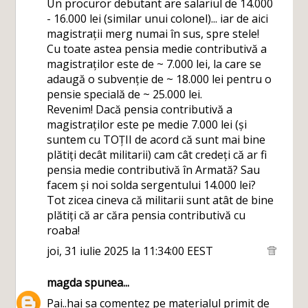
Un procuror debutant are salariul de 14.000
- 16.000 lei (similar unui colonel)... iar de aici
magistrații merg numai în sus, spre stele!
Cu toate astea pensia medie contributivă a
magistraților este de ~ 7.000 lei, la care se
adaugă o subvenție de ~ 18.000 lei pentru o
pensie specială de ~ 25.000 lei.
Revenim! Dacă pensia contributivă a
magistraților este pe medie 7.000 lei (și
suntem cu TOȚII de acord că sunt mai bine
plătiți decât militarii) cam cât credeți că ar fi
pensia medie contributivă în Armată? Sau
facem și noi solda sergentului 14.000 lei?
Tot zicea cineva că militarii sunt atât de bine
plătiți că ar căra pensia contributivă cu
roaba!
joi, 31 iulie 2025 la 11:34:00 EEST
magda
spunea...
Pai..hai sa comentez pe materialul primit de