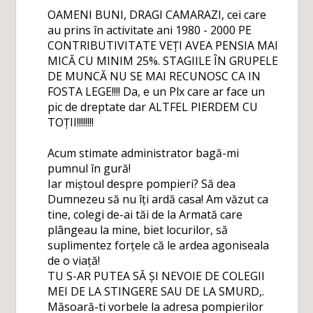
OAMENI BUNI, DRAGI CAMARAZI, cei care
au prins în activitate ani 1980 - 2000 PE
CONTRIBUTIVITATE VEȚI AVEA PENSIA MAI
MICĂ CU MINIM 25%. STAGIILE ÎN GRUPELE
DE MUNCĂ NU SE MAI RECUNOSC CA IN
FOSTA LEGE!!!! Da, e un Plx care ar face un
pic de dreptate dar ALTFEL PIERDEM CU
TOȚII!!!!!!!!
Acum stimate administrator bagă-mi
pumnul în gură!
Iar miștoul despre pompieri? Să dea
Dumnezeu să nu îți ardă casa! Am văzut ca
tine, colegi de-ai tăi de la Armată care
plângeau la mine, biet locurilor, să
suplimentez forțele că le ardea agoniseala
de o viață!
TU S-AR PUTEA SĂ ȘI NEVOIE DE COLEGII
MEI DE LA STINGERE SAU DE LA SMURD,.
Măsoară-ti vorbele la adresa pompierilor