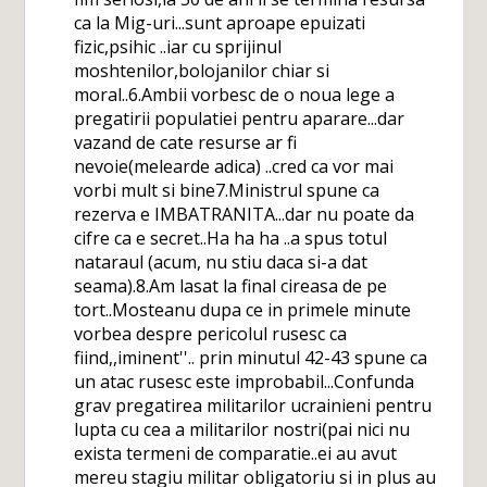
ca la Mig-uri...sunt aproape epuizati
fizic,psihic ..iar cu sprijinul
moshtenilor,bolojanilor chiar si
moral..6.Ambii vorbesc de o noua lege a
pregatirii populatiei pentru aparare...dar
vazand de cate resurse ar fi
nevoie(melearde adica) ..cred ca vor mai
vorbi mult si bine7.Ministrul spune ca
rezerva e IMBATRANITA...dar nu poate da
cifre ca e secret..Ha ha ha ..a spus totul
nataraul (acum, nu stiu daca si-a dat
seama).8.Am lasat la final cireasa de pe
tort..Mosteanu dupa ce in primele minute
vorbea despre pericolul rusesc ca
fiind,,iminent''.. prin minutul 42-43 spune ca
un atac rusesc este improbabil...Confunda
grav pregatirea militarilor ucrainieni pentru
lupta cu cea a militarilor nostri(pai nici nu
exista termeni de comparatie..ei au avut
mereu stagiu militar obligatoriu si in plus au