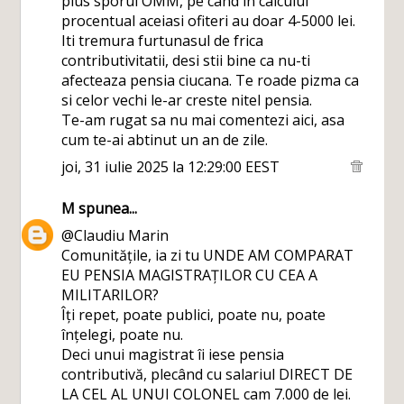
plus sporul OMM, pe cand in calculul
procentual aceiasi ofiteri au doar 4-5000 lei.
Iti tremura furtunasul de frica
contributivitatii, desi stii bine ca nu-ti
afecteaza pensia ciucana. Te roade pizma ca
si celor vechi le-ar creste nitel pensia.
Te-am rugat sa nu mai comentezi aici, asa
cum te-ai abtinut un an de zile.
joi, 31 iulie 2025 la 12:29:00 EEST
M
spunea...
@Claudiu Marin
Comunitățile, ia zi tu UNDE AM COMPARAT
EU PENSIA MAGISTRAȚILOR CU CEA A
MILITARILOR?
Îți repet, poate publici, poate nu, poate
înțelegi, poate nu.
Deci unui magistrat îi iese pensia
contributivă, plecând cu salariul DIRECT DE
LA CEL AL UNUI COLONEL cam 7.000 de lei.