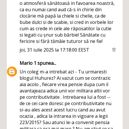
o atmosferă sănătoasă in favoarea noastră,
ca eu numai cand aud că-s in chirie din
clocărie mă papă la chiele si chelie, ca de
bube dulci si de scabie, si cred in vorbele lor
cum as crede in cele ale răposatilor la cutie
si legati cu șnur sub bărbie! Sănătate cu
fericire si fără tămâie tuturor să ne fie!
joi, 31 iulie 2025 la 17:18:00 EEST
Mario 1
spunea...
Un coleg m-a intrebat azi - Tu urmaresti
blogul Huhurez? Ai vazut cum se contrazic
aia acolo , fiecare vrea pensie dupa cum il
avantajeaza adica unii vor militara altii vor
pe contributivitate . Intrebarea lui a fost --
de ce cei care doresc pe contributivitate nu
si-au ales acest acest lucru cand au avut
ocazia , adica la intrarea in vigoare a legii
223/2015? Sau atunci le-a convenit pensia
militara ca era mai mare ? Nu am stiut ce sa