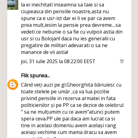
la ei inechitati inseamna sa taie si sa
ciupeasca din pensiile noastre,asta nu
spune ca e usr-ist dar ei li se par ca avem
prea mult,iesim la pensie prea devreme....sa
vedeti ce nebunie o sa fie cu vulpoii astia din
usr si cu Bolojan! daca nu ies generalii cu
pregatire de militari adevarati o sa ne
manance de vii astia!
joi, 31 iulie 2025 la 08:22:00 EEST
Flik
spunea...
Când veți auzi pe gl.Gheorghita bănuiesc cu
toate stelele pe umăr ,ca va lua pozitie
privind pensiile in rezerva armatei in fata
politicienilor și pe PP ca se dezice de celebrul
" sa ne mulțumim cu ce avem"atunci putem
spera ceva.PP ule pai daca am lucrat ca si
tine in acelasi domeniu avem același rang
aceiași vechime cum mama dracu sa avem