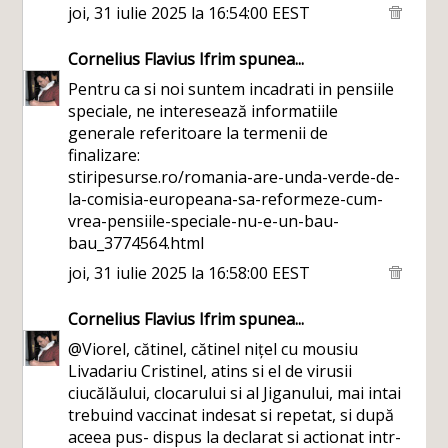
joi, 31 iulie 2025 la 16:54:00 EEST
Cornelius Flavius Ifrim
spunea...
Pentru ca si noi suntem incadrati in pensiile
speciale, ne interesează informatiile
generale referitoare la termenii de
finalizare:
stiripesurse.ro/romania-are-unda-verde-de-
la-comisia-europeana-sa-reformeze-cum-
vrea-pensiile-speciale-nu-e-un-bau-
bau_3774564.html
joi, 31 iulie 2025 la 16:58:00 EEST
Cornelius Flavius Ifrim
spunea...
@Viorel, cătinel, cătinel nițel cu mousiu
Livadariu Cristinel, atins si el de virusii
ciucălăului, clocarului si al Jiganului, mai intai
trebuind vaccinat indesat si repetat, si după
aceea pus- dispus la declarat si actionat intr-