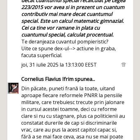
decat cuantumul special recalculat pe Legea
223/2015 vor avea si in prezent un cuantum
contributiv mai mare decat cuantumul
special. Este un calcul matematic gimnazial.
Cei ca tine vor ramane in plata cu
cuantumul special, calculat procentual.
Te deranjeaza cuvantul pompieristic?
Uite ce spune dex-ul--> actiune in graba,
facuta superficial.
joi, 31 iulie 2025 la 13:13:00 EEST
Cornelius Flavius Ifrim
spunea...
Din păcate, puneti frană la toate, uitand
aproape fiecare reformele PNRR la pensiile
militare, care trebuiesc trecute prin jalonare
in cursul acestei toamne, deci cu reforme
clare si nu cu stagnare, plus ca politicienii au
constatat durerile de cap si discriminarile
vrac, care au pus la acest capitol capac si,
fără a se mai face ceva, asa nu se mai poate