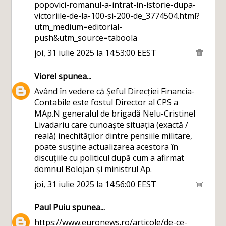
popovici-romanul-a-intrat-in-istorie-dupa-
victoriile-de-la-100-si-200-de_3774504.html?
utm_medium=editorial-
push&utm_source=taboola
joi, 31 iulie 2025 la 14:53:00 EEST
Viorel
spunea...
Având în vedere că Șeful Direcției Financia-
Contabile este fostul Director al CPS a
MAp.N generalul de brigadă Nelu-Cristinel
Livadariu care cunoaște situația (exactă /
reală) inechităților dintre pensiile militare,
poate susține actualizarea acestora în
discuțiile cu politicul după cum a afirmat
domnul Bolojan și ministrul Ap.
joi, 31 iulie 2025 la 14:56:00 EEST
Paul Puiu
spunea...
https://www.euronews.ro/articole/de-ce-