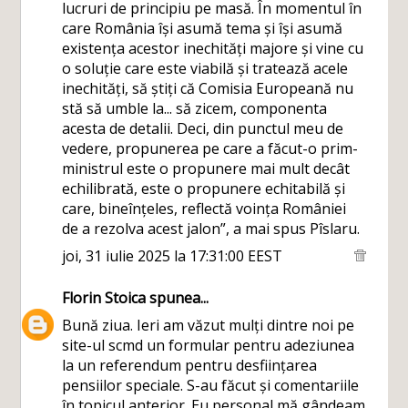
lucruri de principiu pe masă. În momentul în
care România își asumă tema și își asumă
existența acestor inechități majore și vine cu
o soluție care este viabilă și tratează acele
inechități, să știți că Comisia Europeană nu
stă să umble la... să zicem, componenta
acesta de detalii. Deci, din punctul meu de
vedere, propunerea pe care a făcut-o prim-
ministrul este o propunere mai mult decât
echilibrată, este o propunere echitabilă și
care, bineînțeles, reflectă voința României
de a rezolva acest jalon”, a mai spus Pîslaru.
joi, 31 iulie 2025 la 17:31:00 EEST
Florin Stoica
spunea...
Bună ziua. Ieri am văzut mulți dintre noi pe
site-ul scmd un formular pentru adeziunea
la un referendum pentru desființarea
pensiilor speciale. S-au făcut și comentariile
în topicul anterior. Eu personal mă gândeam