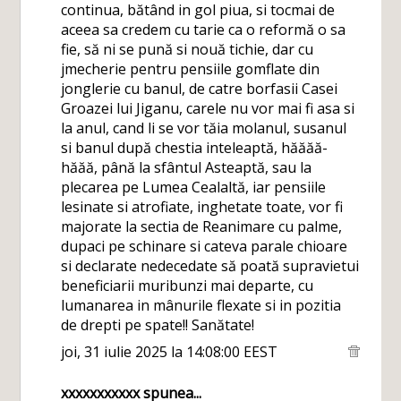
continua, bătând in gol piua, si tocmai de
aceea sa credem cu tarie ca o reformă o sa
fie, să ni se pună si nouă tichie, dar cu
jmecherie pentru pensiile gomflate din
jonglerie cu banul, de catre borfasii Casei
Groazei lui Jiganu, carele nu vor mai fi asa si
la anul, cand li se vor tăia molanul, susanul
si banul după chestia inteleaptă, hăăăă-
hăăă, până la sfântul Asteaptă, sau la
plecarea pe Lumea Cealaltă, iar pensiile
lesinate si atrofiate, inghetate toate, vor fi
majorate la sectia de Reanimare cu palme,
dupaci pe schinare si cateva parale chioare
si declarate nedecedate să poată supravietui
beneficiarii muribunzi mai departe, cu
lumanarea in mânurile flexate si in pozitia
de drepti pe spate!! Sanătate!
joi, 31 iulie 2025 la 14:08:00 EEST
xxxxxxxxxxx
spunea...