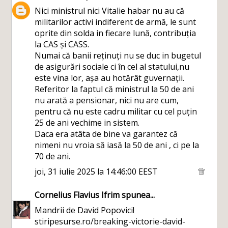
Nici ministrul nici Vitalie habar nu au că
militarilor activi indiferent de armă, le sunt
oprite din solda in fiecare lună, contribuția
la CAS și CASS.
Numai că banii reținuți nu se duc in bugetul
de asigurări sociale ci în cel al statului,nu
este vina lor, așa au hotărât guvernații.
Referitor la faptul că ministrul la 50 de ani
nu arată a pensionar, nici nu are cum,
pentru că nu este cadru militar cu cel puțin
25 de ani vechime in sistem.
Daca era atâta de bine va garantez că
nimeni nu vroia să iasă la 50 de ani , ci pe la
70 de ani.
joi, 31 iulie 2025 la 14:46:00 EEST
Cornelius Flavius Ifrim
spunea...
Mandrii de David Popovici!
stiripesurse.ro/breaking-victorie-david-