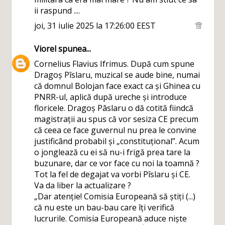
ii raspund ....
joi, 31 iulie 2025 la 17:26:00 EEST
Viorel
spunea...
Cornelius Flavius Ifrimus. După cum spune
Dragoș Pîslaru, muzical se aude bine, numai
că domnul Bolojan face exact ca și Ghinea cu
PNRR-ul, aplică după ureche și introduce
floricele. Dragoș Pâslaru o dă cotită fiindcă
magistrații au spus că vor sesiza CE precum
că ceea ce face guvernul nu prea le convine
justificând probabil și „constituțional”. Acum
o jonglează cu ei să nu-i frigă prea tare la
buzunare, dar ce vor face cu noi la toamnă ?
Tot la fel de degajat va vorbi Pîslaru și CE.
Va da liber la actualizare ?
„Dar atenție! Comisia Europeană să știți (...)
că nu este un bau-bau care îți verifică
lucrurile. Comisia Europeană aduce niște