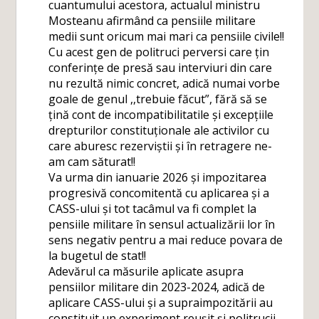
cuantumului acestora, actualul ministru
Mosteanu afirmând ca pensiile militare
medii sunt oricum mai mari ca pensiile civile!!
Cu acest gen de politruci perversi care țin
conferințe de presă sau interviuri din care
nu rezultă nimic concret, adică numai vorbe
goale de genul ,,trebuie făcut”, fără să se
țină cont de incompatibilitatile și excepțiile
drepturilor constituționale ale activilor cu
care aburesc rezerviștii și în retragere ne-
am cam săturat!!
Va urma din ianuarie 2026 și impozitarea
progresivă concomitentă cu aplicarea și a
CASS-ului și tot tacâmul va fi complet la
pensiile militare în sensul actualizării lor în
sens negativ pentru a mai reduce povara de
la bugetul de stat!!
Adevărul ca măsurile aplicate asupra
pensiilor militare din 2023-2024, adică de
aplicare CASS-ului și a supraimpozitării au
constituit un experiment reușit și politrucii