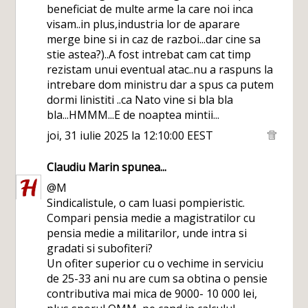
beneficiat de multe arme la care noi inca
visam..in plus,industria lor de aparare
merge bine si in caz de razboi...dar cine sa
stie astea?)..A fost intrebat cam cat timp
rezistam unui eventual atac..nu a raspuns la
intrebare dom ministru dar a spus ca putem
dormi linistiti ..ca Nato vine si bla bla
bla...HMMM...E de noaptea mintii...
joi, 31 iulie 2025 la 12:10:00 EEST
Claudiu Marin
spunea...
@M
Sindicalistule, o cam luasi pompieristic.
Compari pensia medie a magistratilor cu
pensia medie a militarilor, unde intra si
gradati si subofiteri?
Un ofiter superior cu o vechime in serviciu
de 25-33 ani nu are cum sa obtina o pensie
contributiva mai mica de 9000- 10 000 lei,