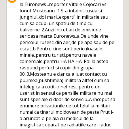
la Euronews ..reporter Vitalie Cojocari vs
Ionut Mosteanu...1.S-a intalnit tusea si
junghiul..doi mari,,experti''in militarie sau
cum sa ocupi un spatiu de timp cu
baliverne..2.Auzi intrebari.de emisiune
serioasa marca Euronews..a.De unde vine
pericolul rusesc..din aer,de pe apa sau de pe
uscat..b.Pentru cine sunt periculoasele
minele..pentru turisti,pentru navele
comerciale,pentru..HA HA HA. Pai la astea
raspund perfect si copiii din grupa
00..3.Mosteanu e clar ca a luat contact cu
pu..imea(pushtimea) militara altfel cum sa
inteleg ca a cotit-o nefiresc pentru un
userist in sensul ca pensiile militare nu mai
sunt speciale ci doar de serviciu..A inceput sa
enumere privatiunile de tot felul la militari
numai ca tinarul moldovean de peste Prut i-
a aruncat-o pe aia cu medicul de la
imagistica suparat pe radiatiile care ii aduc