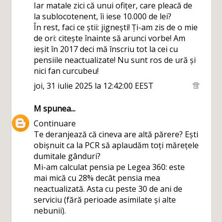
Iar matale zici că unui ofițer, care pleacă de
la sublocotenent, îi iese 10.000 de lei?
În rest, faci ce știi: jignești! Ți-am zis de o mie
de ori: citește înainte să arunci vorbe! Am
ieșit în 2017 deci mă înscriu tot la cei cu
pensiile neactualizate! Nu sunt ros de ură și
nici fan curcubeu!
joi, 31 iulie 2025 la 12:42:00 EEST
M
spunea...
Continuare
Te deranjează că cineva are altă părere? Ești
obișnuit ca la PCR să aplaudăm toți mărețele
dumitale gânduri?
Mi-am calculat pensia pe Legea 360: este
mai mică cu 28% decât pensia mea
neactualizată. Asta cu peste 30 de ani de
serviciu (fără perioade asimilate și alte
nebunii).