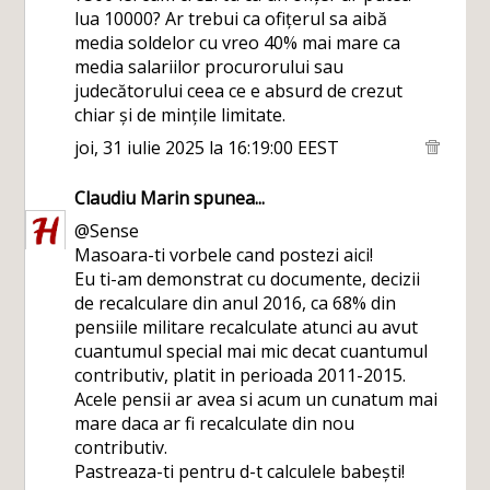
lua 10000? Ar trebui ca ofițerul sa aibă
media soldelor cu vreo 40% mai mare ca
media salariilor procurorului sau
judecătorului ceea ce e absurd de crezut
chiar și de mințile limitate.
joi, 31 iulie 2025 la 16:19:00 EEST
Claudiu Marin
spunea...
@Sense
Masoara-ti vorbele cand postezi aici!
Eu ti-am demonstrat cu documente, decizii
de recalculare din anul 2016, ca 68% din
pensiile militare recalculate atunci au avut
cuantumul special mai mic decat cuantumul
contributiv, platit in perioada 2011-2015.
Acele pensii ar avea si acum un cunatum mai
mare daca ar fi recalculate din nou
contributiv.
Pastreaza-ti pentru d-t calculele babești!