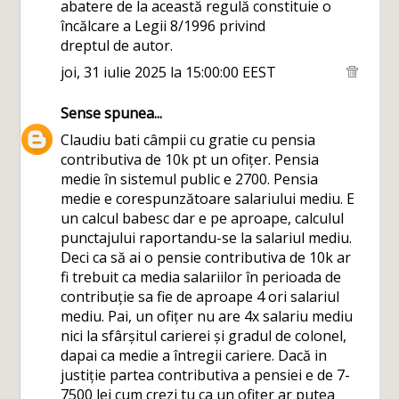
abatere de la această regulă constituie o
încălcare a Legii 8/1996 privind
dreptul de autor.
joi, 31 iulie 2025 la 15:00:00 EEST
Sense
spunea...
Claudiu bati câmpii cu gratie cu pensia
contributiva de 10k pt un ofițer. Pensia
medie în sistemul public e 2700. Pensia
medie e corespunzătoare salariului mediu. E
un calcul babesc dar e pe aproape, calculul
punctajului raportandu-se la salariul mediu.
Deci ca să ai o pensie contributiva de 10k ar
fi trebuit ca media salariilor în perioada de
contribuție sa fie de aproape 4 ori salariul
mediu. Pai, un ofițer nu are 4x salariu mediu
nici la sfârșitul carierei și gradul de colonel,
dapai ca medie a întregii cariere. Dacă in
justiție partea contributiva a pensiei e de 7-
7500 lei cum crezi tu ca un ofițer ar putea