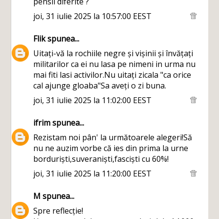
pensii diferite ?
joi, 31 iulie 2025 la 10:57:00 EEST
Flik
spunea...
Uitați-vă la rochiile negre și vișinii și învățați
militarilor ca ei nu lasa pe nimeni in urma nu
mai fiti lasi activilor.Nu uitați zicala "ca orice
cal ajunge gloaba"Sa aveți o zi buna.
joi, 31 iulie 2025 la 11:02:00 EEST
ifrim
spunea...
Rezistam noi pân' la următoarele alegeri!Să
nu ne auzim vorbe că ies din prima la urne
borduriști,suveraniști,fasciști cu 60%!
joi, 31 iulie 2025 la 11:20:00 EEST
M
spunea...
Spre reflecție!