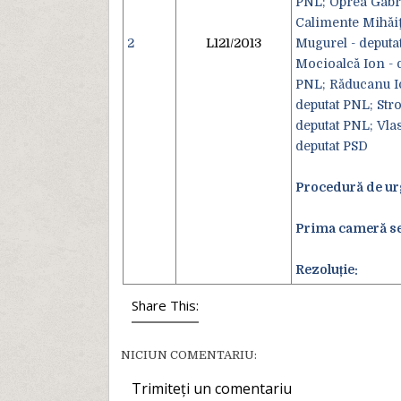
PNL; Oprea Gabri
Calimente Mihăiţ
2
L121/2013
Mugurel - deput
Mocioalcă Ion - 
PNL; Răducanu Io
deputat PNL; Str
deputat PNL; Vlas
deputat PSD
Procedură de ur
Prima cameră se
Rezoluție:
Share This:
NICIUN COMENTARIU:
Trimiteți un comentariu