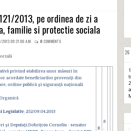
121/2013, pe ordinea de zi a
 familie si protectie sociala
/2013 09:21:00 A.M.
0
COMMENTS
26
ocială
1
tivă privind stabilirea unor măsuri în
t
or acordate beneficiarilor proveniţi din
2
re, ordine publică şi siguranţă naţională
a
M
Organică
i Legislativ:
252/09.04.2013
8
i şi Deputaţi;Dobriţoiu Corneliu - senator
R
.