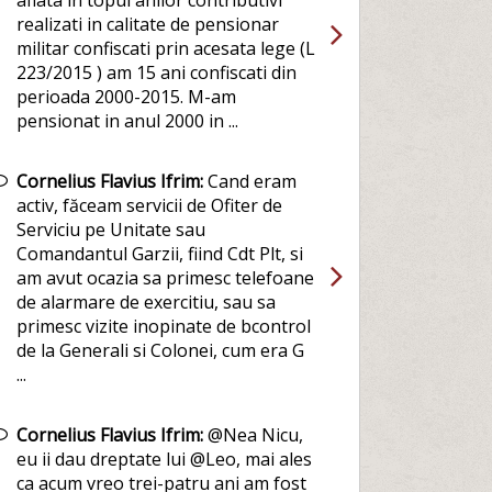
aflata in topul anilor contributivi
realizati in calitate de pensionar
militar confiscati prin acesata lege (L
223/2015 ) am 15 ani confiscati din
perioada 2000-2015. M-am
pensionat in anul 2000 in ...
Cornelius Flavius Ifrim:
Cand eram
activ, făceam servicii de Ofiter de
Serviciu pe Unitate sau
Comandantul Garzii, fiind Cdt Plt, si
am avut ocazia sa primesc telefoane
de alarmare de exercitiu, sau sa
primesc vizite inopinate de bcontrol
de la Generali si Colonei, cum era G
...
Cornelius Flavius Ifrim:
@Nea Nicu,
eu ii dau dreptate lui @Leo, mai ales
ca acum vreo trei-patru ani am fost