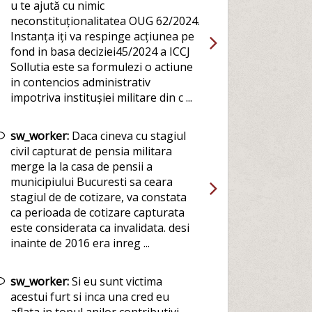
u te ajută cu nimic
neconstituționalitatea OUG 62/2024.
Instanța iți va respinge acțiunea pe
fond in basa deciziei45/2024 a ICCJ
Sollutia este sa formulezi o actiune
in contencios administrativ
impotriva institușiei militare din c ...
sw_worker:
Daca cineva cu stagiul
civil capturat de pensia militara
merge la la casa de pensii a
municipiului Bucuresti sa ceara
stagiul de de cotizare, va constata
ca perioada de cotizare capturata
este considerata ca invalidata. desi
inainte de 2016 era inreg ...
sw_worker:
Si eu sunt victima
acestui furt si inca una cred eu