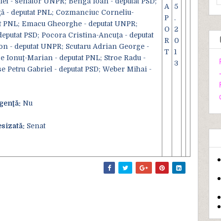
el - senator UNPR; Benga Ioan - deputat PSD;
A
5
ă - deputat PNL; Cozmanciuc Corneliu-
P
.
at PNL; Emacu Gheorghe - deputat UNPR;
O
2
deputat PSD; Pocora Cristina-Ancuţa - deputat
R
0
n - deputat UNPR; Scutaru Adrian George -
T
1
oe Ionuţ-Marian - deputat PNL; Stroe Radu -
3
e Petru Gabriel - deputat PSD; Weber Mihai -
genţă:
Nu
sizată:
Senat