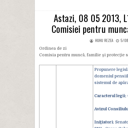
Astazi, 08 05 2013, L
Comisiei pentru munca,
HUHU REZEA
5/08
Ordinea de zi
Comisia pentru muncă, familie şi protecţie s
Propunere legisla
domeniul pensiil
sistemul de apăra
Caracterul legii:
Avizul Consiliulu
Iniţiatori:
Senator